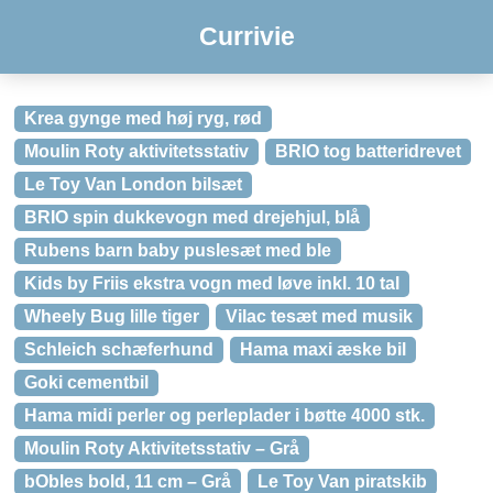
Currivie
Krea gynge med høj ryg, rød
Moulin Roty aktivitetsstativ
BRIO tog batteridrevet
Le Toy Van London bilsæt
BRIO spin dukkevogn med drejehjul, blå
Rubens barn baby puslesæt med ble
Kids by Friis ekstra vogn med løve inkl. 10 tal
Wheely Bug lille tiger
Vilac tesæt med musik
Schleich schæferhund
Hama maxi æske bil
Goki cementbil
Hama midi perler og perleplader i bøtte 4000 stk.
Moulin Roty Aktivitetsstativ – Grå
bObles bold, 11 cm – Grå
Le Toy Van piratskib