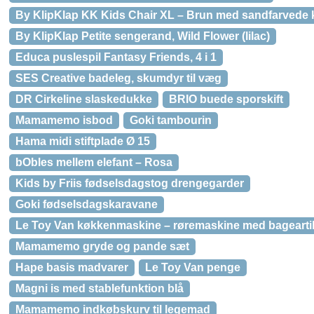
By KlipKlap KK Kids Chair XL – Brun med sandfarvede
By KlipKlap Petite sengerand, Wild Flower (lilac)
Educa puslespil Fantasy Friends, 4 i 1
SES Creative badeleg, skumdyr til væg
DR Cirkeline slaskedukke
BRIO buede sporskift
Mamamemo isbod
Goki tambourin
Hama midi stiftplade Ø 15
bObles mellem elefant – Rosa
Kids by Friis fødselsdagstog drengegarder
Goki fødselsdagskaravane
Le Toy Van køkkenmaskine – røremaskine med bagearti
Mamamemo gryde og pande sæt
Hape basis madvarer
Le Toy Van penge
Magni is med stablefunktion blå
Mamamemo indkøbskurv til legemad