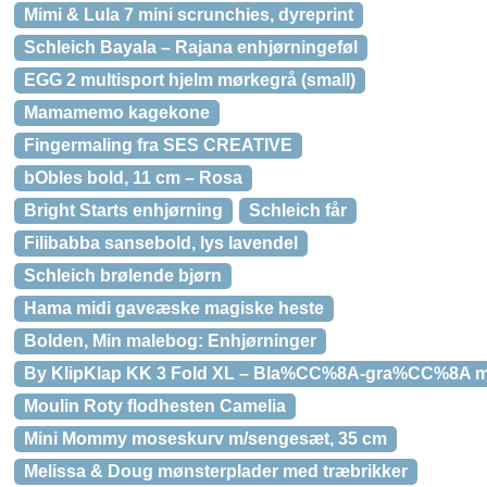
Mimi & Lula 7 mini scrunchies, dyreprint
Schleich Bayala – Rajana enhjørningeføl
EGG 2 multisport hjelm mørkegrå (small)
Mamamemo kagekone
Fingermaling fra SES CREATIVE
bObles bold, 11 cm – Rosa
Bright Starts enhjørning
Schleich får
Filibabba sansebold, lys lavendel
Schleich brølende bjørn
Hama midi gaveæske magiske heste
Bolden, Min malebog: Enhjørninger
By KlipKlap KK 3 Fold XL – Bla%CC%8A-gra%CC%8A 
Moulin Roty flodhesten Camelia
Mini Mommy moseskurv m/sengesæt, 35 cm
Melissa & Doug mønsterplader med træbrikker