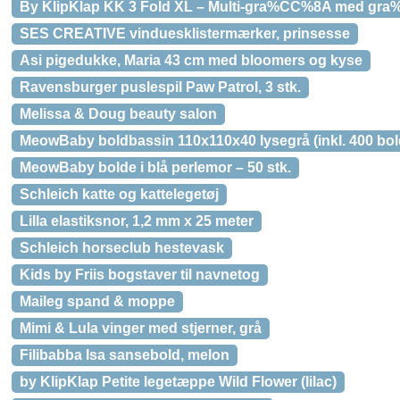
By KlipKlap KK 3 Fold XL – Multi-gra%CC%8A med gr
SES CREATIVE vinduesklistermærker, prinsesse
Asi pigedukke, Maria 43 cm med bloomers og kyse
Ravensburger puslespil Paw Patrol, 3 stk.
Melissa & Doug beauty salon
MeowBaby boldbassin 110x110x40 lysegrå (inkl. 400 bol
MeowBaby bolde i blå perlemor – 50 stk.
Schleich katte og kattelegetøj
Lilla elastiksnor, 1,2 mm x 25 meter
Schleich horseclub hestevask
Kids by Friis bogstaver til navnetog
Maileg spand & moppe
Mimi & Lula vinger med stjerner, grå
Filibabba Isa sansebold, melon
by KlipKlap Petite legetæppe Wild Flower (lilac)