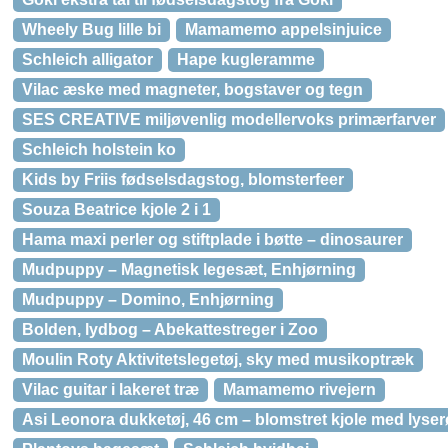
Wheely Bug lille bi
Mamamemo appelsinjuice
Schleich alligator
Hape kugleramme
Vilac æske med magneter, bogstaver og tegn
SES CREATIVE miljøvenlig modellervoks primærfarver
Schleich holstein ko
Kids by Friis fødselsdagstog, blomsterfeer
Souza Beatrice kjole 2 i 1
Hama maxi perler og stiftplade i bøtte – dinosaurer
Mudpuppy – Magnetisk legesæt, Enhjørning
Mudpuppy – Domino, Enhjørning
Bolden, lydbog – Abekattestreger i Zoo
Moulin Roty Aktivitetslegetøj, sky med musikoptræk
Vilac guitar i lakeret træ
Mamamemo rivejern
Asi Leonora dukketøj, 46 cm – blomstret kjole med lyser