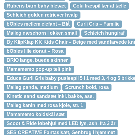
Rubens barn baby blesæt
Goki træspil lær at tælle
Schleich golden retriever hvalp
bObles mellem elefant – Blå
Gurli Gris – Familie
Maileg næsehorn i okker, small
Schleich hungiraf
By KlipKlap KK Kids Chair – Beige med sandfarvede kn
bObles lille donut – Rosa
BRIO lange, buede skinner
Mamamemo pop-up telt pink
Educa Gurli Gris baby puslespil 5 i 1 med 3, 4 og 5 brikk
Maileg panda, medium
Scrunch bold, rosa
Kinetic sand sandsæt inkl. bakke, ass.
Maileg kanin med rosa kjole, str. 1
Mamamemo koldskål sæt
Scoot & Ride løbehjul med LED lys, ash, fra 3 år
SES CREATIVE Fantasisæt, Genbrug i hjemmet