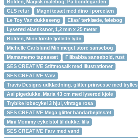
Bolden, Magisk malebog: På bondegården
GLS retur
Magni tesæt med dino i porcelæn
Le Toy Van dukkeseng
Elias' tørklæde, følebog
Lyserød elastiksnor, 1,2 mm x 25 meter
Bolden, Mine første fjollede lyde
Michelle Carlslund Min meget store sansebog
Mamamemo tapassæt
Filibabba sansebold, rust
SES CREATIVE Stiftmosaik med illustrationer
SES CREATIVE Væv
Travis Designs udklædning, glitter prinsesse med trylles
Asi pigedukke, Maria 43 cm med lyserød kjole
Trybike løbecykel 3 hjul, vintage rosa
SES CREATIVE Mega glitter håndarbejdssæt
Mini Mommy cykelstol til dukke, lilla
SES CREATIVE Farv med vand