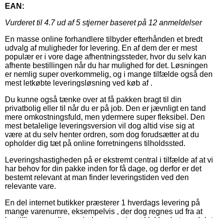
EAN:
Vurderet til
4.7
ud af 5 stjerner baseret på
12
anmeldelser
En masse online forhandlere tilbyder efterhånden et bredt
udvalg af muligheder for levering. En af dem der er mest
populær er i vore dage afhentningssteder, hvor du selv kan
afhente bestillingen når du har mulighed for det. Løsningen
er nemlig super overkommelig, og i mange tilfælde også den
mest letkøbte leveringsløsning ved køb af .
Du kunne også tænke over at få pakken bragt til din
privatbolig eller til når du er på job. Den er jævnligt en tand
mere omkostningsfuld, men ydermere super fleksibel. Den
mest betalelige leveringsversion vil dog altid vise sig at
være at du selv henter ordren, som dog forudsætter at du
opholder dig tæt på online forretningens tilholdssted.
Leveringshastigheden på er ekstremt central i tilfælde af at vi
har behov for din pakke inden for få dage, og derfor er det
bestemt relevant at man finder leveringstiden ved den
relevante vare.
En del internet butikker præsterer 1 hverdags levering på
mange varenumre, eksempelvis , der dog regnes ud fra at