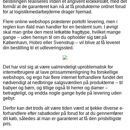
bestillingen realiseres inden et angivent klokkeslæt, med det
formål at de garanteret kan nå at få produkterne ordnet forud
for at logistikmedarbejderne drager hjemad.
Flere online webshops præsterer portofri levering, men i
reglen kun ifald man handler for en bestemt sum. I øvrigt
skal man gribe den mest letkøbte fragttype, hvilket mange
gange – uden hensyn til om du opholder sig tæt på
København, Hobro eller Svenstrup – vil blive at få leveret
din bestilling til et udleveringssted.
Det har vist sig at være ualmindeligt uproblematisk for
internetbrugere at lave prissammenligning fra forskellige
webshops, og ergo har flere internet forhandlere fundet det
nødvendigt at nedbringe salgsværdien på produkterne – til
babyer og børn, og tillige også til herrer og damer –
betragteligt, og endda nogle gange byde på levering uden
gebyr.
Derfor kan det trods alt være tiden værd at tjekke diverse e-
forhandlere efter rabatkoder på forud for at du gennemfører
dit køb, således at man er garanteret at få den prisbilligste
pris.