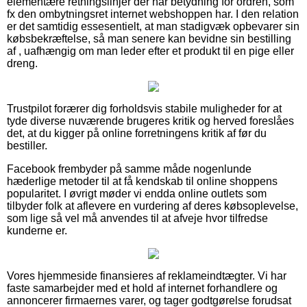
elementære retningslinjer der har betydning for ordren, som
fx den ombytningsret internet webshoppen har. I den relation
er det samtidig essesentielt, at man stadigvæk opbevarer sin
købsbekræftelse, så man senere kan bevidne sin bestilling
af , uafhængig om man leder efter et produkt til en pige eller
dreng.
Trustpilot forærer dig forholdsvis stabile muligheder for at
tyde diverse nuværende brugeres kritik og herved foreslåes
det, at du kigger på online forretningens kritik af før du
bestiller.
Facebook frembyder på samme måde nogenlunde
hæderlige metoder til at få kendskab til online shoppens
popularitet. I øvrigt møder vi endda online outlets som
tilbyder folk at aflevere en vurdering af deres købsoplevelse,
som lige så vel må anvendes til at afveje hvor tilfredse
kunderne er.
Vores hjemmeside finansieres af reklameindtægter. Vi har
faste samarbejder med et hold af internet forhandlere og
annoncerer firmaernes varer, og tager godtgørelse forudsat