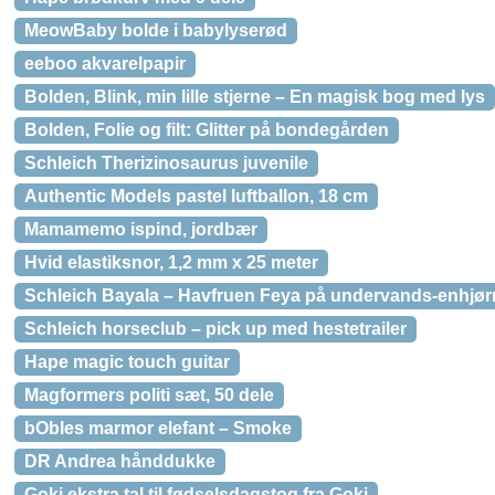
MeowBaby bolde i babylyserød
eeboo akvarelpapir
Bolden, Blink, min lille stjerne – En magisk bog med lys
Bolden, Folie og filt: Glitter på bondegården
Schleich Therizinosaurus juvenile
Authentic Models pastel luftballon, 18 cm
Mamamemo ispind, jordbær
Hvid elastiksnor, 1,2 mm x 25 meter
Schleich Bayala – Havfruen Feya på undervands-enhjør
Schleich horseclub – pick up med hestetrailer
Hape magic touch guitar
Magformers politi sæt, 50 dele
bObles marmor elefant – Smoke
DR Andrea hånddukke
Goki ekstra tal til fødselsdagstog fra Goki