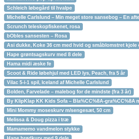
Schleich løbegård til hvalpe
Michelle Carlslund – Min meget store sansebog – En aft
Scrunch teleskopfiskenet, rosa
bObles sansesten – Rosa
Asi dukke, Koke 36 cm med hvid og småblomstret kjole
Hape grøntsagskurv med 8 dele
Hama midi æske fe
Scoot & Ride løbehjul med LED lys, Peach, fra 5 år
Vilac 5-i-1 spil, Iceland af Michelle Carlslund
Bolden, Farvelade – malebog for de mindste (fra 3 år)
By KlipKlap KK Kids Sofa – Bla%CC%8A-gra%CC%8A
Mini Mommy moseskurv m/sengesæt, 50 cm
Melissa & Doug pizza i træ
Mamamemo vandmelon stykke
Hape brødkurv med 9 dele