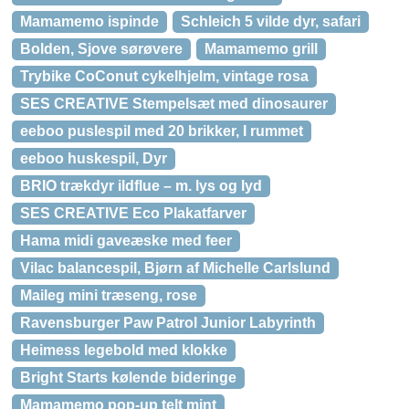
Mamamemo ispinde
Schleich 5 vilde dyr, safari
Bolden, Sjove sørøvere
Mamamemo grill
Trybike CoConut cykelhjelm, vintage rosa
SES CREATIVE Stempelsæt med dinosaurer
eeboo puslespil med 20 brikker, I rummet
eeboo huskespil, Dyr
BRIO trækdyr ildflue – m. lys og lyd
SES CREATIVE Eco Plakatfarver
Hama midi gaveæske med feer
Vilac balancespil, Bjørn af Michelle Carlslund
Maileg mini træseng, rose
Ravensburger Paw Patrol Junior Labyrinth
Heimess legebold med klokke
Bright Starts kølende bideringe
Mamamemo pop-up telt mint