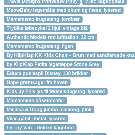
Travis Designs Prinsesse Posy
Vilac kageopsats
MeowBaby legemåtte med skum og flæse, lyserød
Mamamemo frugtstang, jordbær
Trybike løbecykel 2 hjul, vintage blå
Authentic Models rød luftballon, 32 cm
Mamamemo frugtstang, figen
By KlipKlap KK Kids Chair – Brun med sandfarvede kn
by KlipKlap Petite legetæppe Stone Grey
Educa puslespil Disney, 100 brikker
Hape grøntsager fra haven
Kids by Friis lys til fødselsdagstog, lyserød
Mamamemo dåsetomater
Melissa & Doug jumbo malebog, pink
Vilac gåbil i metal, lyserød
Le Toy Van – deluxe kagebod