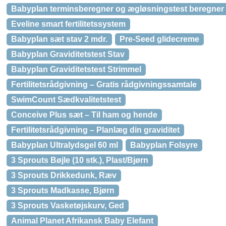
Babyplan terminsberegner og ægløsningstest beregner
Eveline smart fertilitetssystem
Babyplan sæt stav 2 mdr.
Pre-Seed glidecreme
Babyplan Graviditetstest Stav
Babyplan Graviditetstest Strimmel
Fertilitetsrådgivning – Gratis rådgivningssamtale
SwimCount Sædkvalitetstest
Conceive Plus sæt – Til ham og hende
Fertilitetsrådgivning – Planlæg din graviditet
Babyplan Ultralydsgel 60 ml
Babyplan Folsyre
3 Sprouts Bøjle (10 stk.), Plast/Bjørn
3 Sprouts Drikkedunk, Ræv
3 Sprouts Madkasse, Bjørn
3 Sprouts Vasketøjskurv, Ged
Animal Planet Afrikansk Baby Elefant