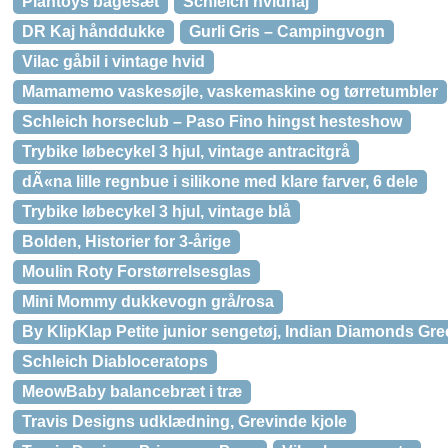
Plantoys bagesæt
Schleich hvidhaj
DR Kaj hånddukke
Gurli Gris – Campingvogn
Vilac gåbil i vintage hvid
Mamamemo vaskesøjle, vaskemaskine og tørretumbler
Schleich horseclub – Paso Fino hingst hesteshow
Trybike løbecykel 3 hjul, vintage antracitgrå
dÃ«na lille regnbue i silikone med klare farver, 6 dele
Trybike løbecykel 3 hjul, vintage blå
Bolden, Historier for 3-årige
Moulin Roty Forstørrelsesglas
Mini Mommy dukkevogn grå/rosa
By KlipKlap Petite junior sengetøj, Indian Diamonds Gr
Schleich Diabloceratops
MeowBaby balancebræt i træ
Travis Designs udklædning, Grevinde kjole