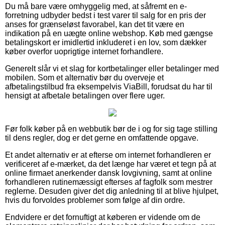
Du må bare være omhyggelig med, at såfremt en e-
forretning udbyder bedst i test varer til salg for en pris der
anses for grænseløst favorabel, kan det tit være en
indikation på en uægte online webshop. Køb med gængse
betalingskort er imidlertid inkluderet i en lov, som dækker
køber overfor uoprigtige internet forhandlere.
Generelt slår vi et slag for kortbetalinger eller betalinger med
mobilen. Som et alternativ bør du overveje et
afbetalingstilbud fra eksempelvis ViaBill, forudsat du har til
hensigt at afbetale betalingen over flere uger.
Før folk køber på en webbutik bør de i og for sig tage stilling
til dens regler, dog er det gerne en omfattende opgave.
Et andet alternativ er at efterse om internet forhandleren er
verificeret af e-mærket, da det længe har været et tegn på at
online firmaet anerkender dansk lovgivning, samt at online
forhandleren rutinemæssigt efterses af fagfolk som mestrer
reglerne. Desuden giver det dig anledning til at blive hjulpet,
hvis du forvoldes problemer som følge af din ordre.
Endvidere er det fornuftigt at køberen er vidende om de