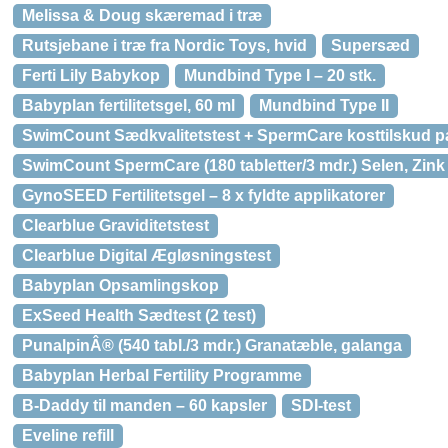
Melissa & Doug skæremad i træ
Rutsjebane i træ fra Nordic Toys, hvid
Supersæd
Ferti Lily Babykop
Mundbind Type I – 20 stk.
Babyplan fertilitetsgel, 60 ml
Mundbind Type II
SwimCount Sædkvalitetstest + SpermCare kosttilskud p
SwimCount SpermCare (180 tabletter/3 mdr.) Selen, Zink
GynoSEED Fertilitetsgel – 8 x fyldte applikatorer
Clearblue Graviditetstest
Clearblue Digital Ægløsningstest
Babyplan Opsamlingskop
ExSeed Health Sædtest (2 test)
PunalpinÂ® (540 tabl./3 mdr.) Granatæble, galanga
Babyplan Herbal Fertility Programme
B-Daddy til manden – 60 kapsler
SDI-test
Eveline refill