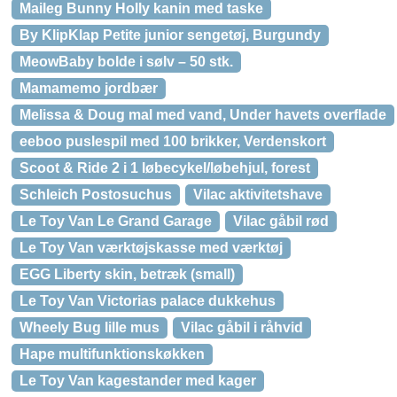
Maileg Bunny Holly kanin med taske
By KlipKlap Petite junior sengetøj, Burgundy
MeowBaby bolde i sølv – 50 stk.
Mamamemo jordbær
Melissa & Doug mal med vand, Under havets overflade
eeboo puslespil med 100 brikker, Verdenskort
Scoot & Ride 2 i 1 løbecykel/løbehjul, forest
Schleich Postosuchus
Vilac aktivitetshave
Le Toy Van Le Grand Garage
Vilac gåbil rød
Le Toy Van værktøjskasse med værktøj
EGG Liberty skin, betræk (small)
Le Toy Van Victorias palace dukkehus
Wheely Bug lille mus
Vilac gåbil i råhvid
Hape multifunktionskøkken
Le Toy Van kagestander med kager