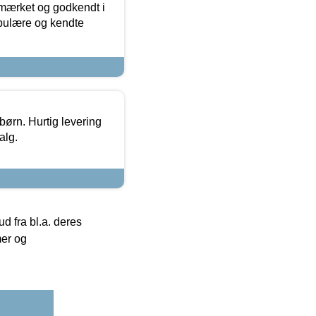
-mærket og godkendt i
opulære og kendte
 børn. Hurtig levering
alg.
 fra bl.a. deres
mer og