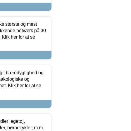
ks største og mest
ækkende netværk på 30
Klik her for at se
gi, bæredygtighed og
 økologiske og
t. Klik her for at se
ler legetøj,
r, børnecykler, m.m.