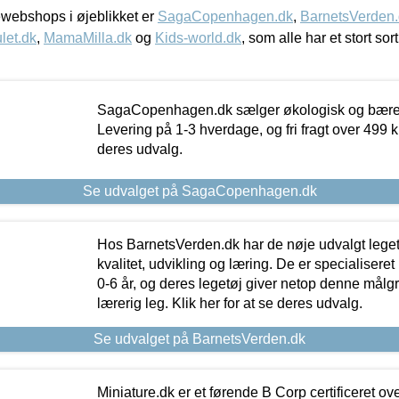
webshops i øjeblikket er
SagaCopenhagen.dk
,
BarnetsVerden
let.dk
,
MamaMilla.dk
og
Kids-world.dk
, som alle har et stort sor
SagaCopenhagen.dk sælger økologisk og bæredyg
Levering på 1-3 hverdage, og fri fragt over 499 kr.
deres udvalg.
Se udvalget på SagaCopenhagen.dk
Hos BarnetsVerden.dk har de nøje udvalgt lege
kvalitet, udvikling og læring. De er specialisere
0-6 år, og deres legetøj giver netop denne målgru
lærerig leg. Klik her for at se deres udvalg.
Se udvalget på BarnetsVerden.dk
Miniature.dk er et førende B Corp certificeret o