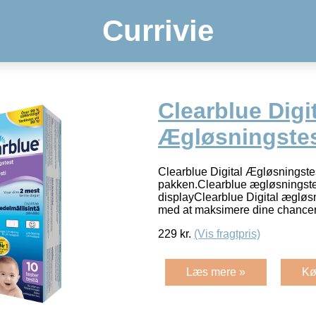
Currivie
Clearblue Digi
Ægløsningste
Clearblue Digital Ægløsningstes
pakken.Clearblue ægløsningstes
displayClearblue Digital ægløsn
med at maksimere dine chancer
229
kr.
(Vis fragtpris)
Læs mere »
Kø