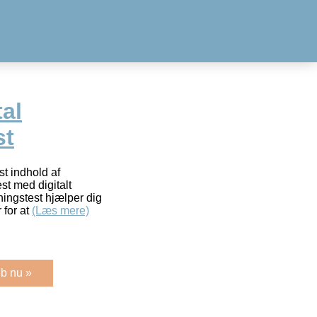
tal
st
t indhold af
t med digitalt
ingstest hjælper dig
 for at
(Læs mere)
b nu »