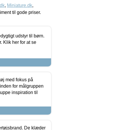
.dk
,
Miniature.dk
,
timent til gode priser.
tigt udstyr til børn.
 Klik her for at se
tøj med fokus på
t inden for målgruppen
ppe inspiration til
vertøjsbrand. De klæder