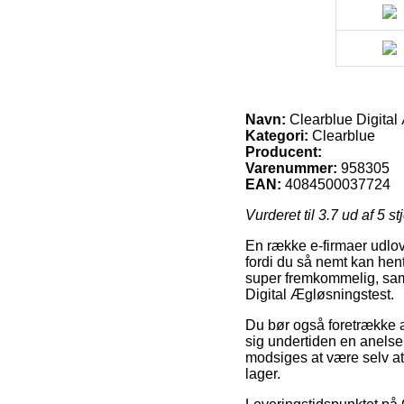
Navn:
Clearblue Digital
Kategori:
Clearblue
Producent:
Varenummer:
958305
EAN:
4084500037724
Vurderet til
3.7
ud af 5 st
En række e-firmaer udlov
fordi du så nemt kan hen
super fremkommelig, samt
Digital Ægløsningstest.
Du bør også foretrække a
sig undertiden en anelse
modsiges at være selv at
lager.