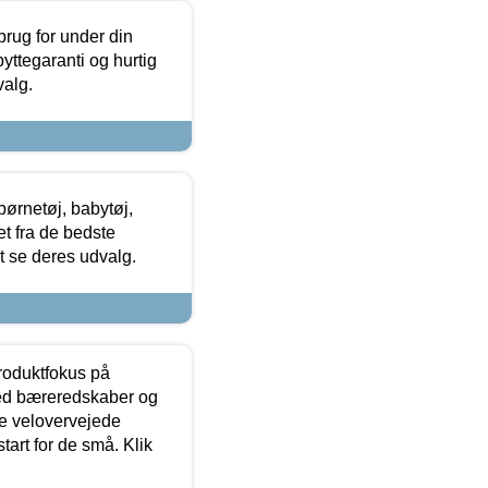
brug for under din
yttegaranti og hurtig
valg.
ørnetøj, babytøj,
t fra de bedste
at se deres udvalg.
produktfokus på
med bæreredskaber og
e velovervejede
tart for de små. Klik