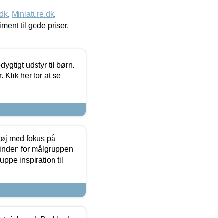
.dk
,
Miniature.dk
,
timent til gode priser.
tigt udstyr til børn.
 Klik her for at se
tøj med fokus på
t inden for målgruppen
ppe inspiration til