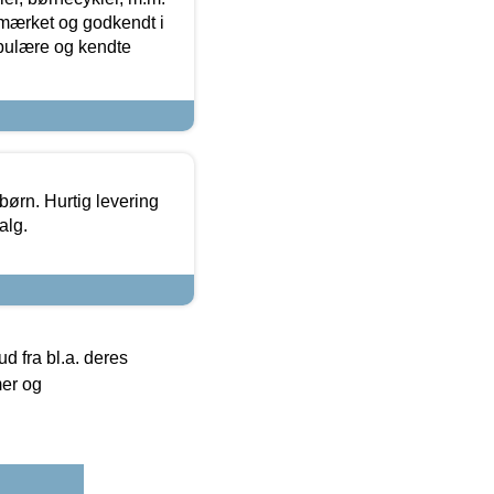
-mærket og godkendt i
opulære og kendte
 børn. Hurtig levering
alg.
 fra bl.a. deres
mer og