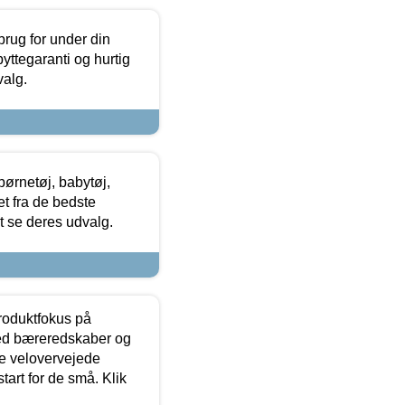
brug for under din
yttegaranti og hurtig
valg.
ørnetøj, babytøj,
t fra de bedste
at se deres udvalg.
produktfokus på
med bæreredskaber og
e velovervejede
tart for de små. Klik