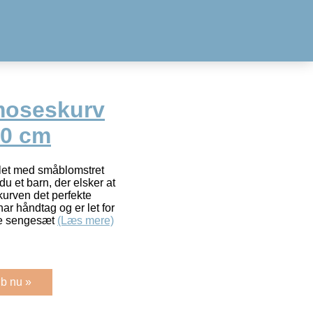
moseskurv
50 cm
flet med småblomstret
 et barn, der elsker at
urven det perfekte
har håndtag og er let for
ine sengesæt
(Læs mere)
b nu »