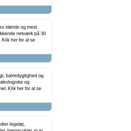
ks største og mest
ækkende netværk på 30
Klik her for at se
gi, bæredygtighed og
 økologiske og
t. Klik her for at se
ler legetøj,
r, børnecykler, m.m.