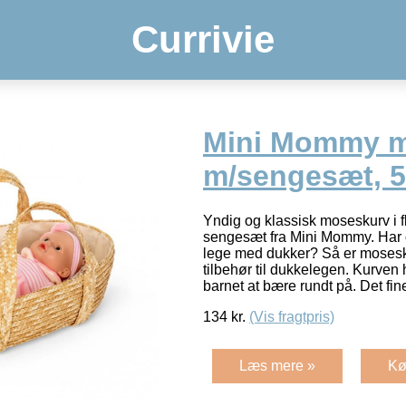
Currivie
Mini Mommy 
m/sengesæt, 
Yndig og klassisk moseskurv i 
sengesæt fra Mini Mommy. Har du
lege med dukker? Så er mosesk
tilbehør til dukkelegen. Kurven 
barnet at bære rundt på. Det f
134
kr.
(Vis fragtpris)
Læs mere »
Kø