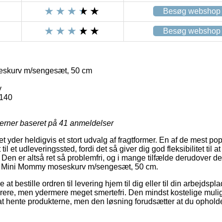
Besøg webshop
Besøg webshop
skurv m/sengesæt, 50 cm
y
140
jerner baseret på
41
anmeldelser
et yder heldigvis et stort udvalg af fragtformer. En af de mest po
il et udleveringssted, fordi det så giver dig god fleksibilitet til
. Den er altså ret så problemfri, og i mange tilfælde derudover d
af Mini Mommy moseskurv m/sengesæt, 50 cm.
 at bestille ordren til levering hjem til dig eller til din arbejdspl
re, men ydermere meget smertefri. Den mindst kostelige mulighe
v at hente produkterne, men den løsning forudsætter at du opho