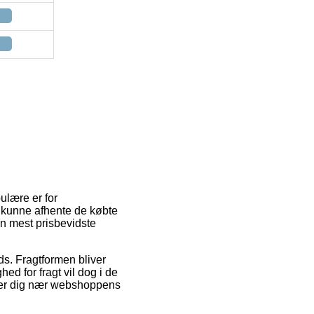
pulære er for
 at kunne afhente de købte
en mest prisbevidste
ads. Fragtformen bliver
d for fragt vil dog i de
lder dig nær webshoppens