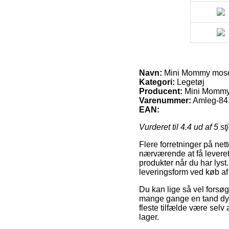
Navn:
Mini Mommy mose
Kategori:
Legetøj
Producent:
Mini Momm
Varenummer:
Amleg-84
EAN:
Vurderet til
4.4
ud af 5 st
Flere forretninger på nett
nærværende at få leveret t
produkter når du har lyst
leveringsform ved køb 
Du kan lige så vel forsøge
mange gange en tand dyre
fleste tilfælde være sel
lager.