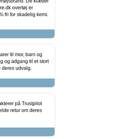
vertøjsbrand. De klæder
ure.dk overtøj er
fri for skadelig kemi.
er til mor, barn og
 og adgang til et stort
se deres udvalg.
kterer på Trustpilot
elde retur om deres