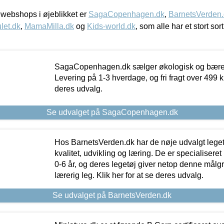
webshops i øjeblikket er
SagaCopenhagen.dk
,
BarnetsVerden
let.dk
,
MamaMilla.dk
og
Kids-world.dk
, som alle har et stort sor
SagaCopenhagen.dk sælger økologisk og bæredyg
Levering på 1-3 hverdage, og fri fragt over 499 kr.
deres udvalg.
Se udvalget på SagaCopenhagen.dk
Hos BarnetsVerden.dk har de nøje udvalgt lege
kvalitet, udvikling og læring. De er specialisere
0-6 år, og deres legetøj giver netop denne målgru
lærerig leg. Klik her for at se deres udvalg.
Se udvalget på BarnetsVerden.dk