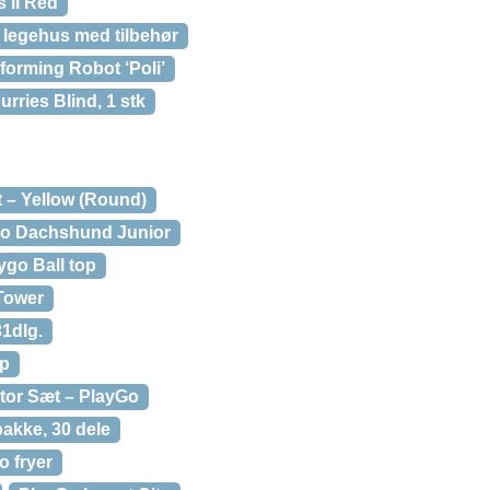
 II Red
legehus med tilbehør
forming Robot ‘Poli’
Furries Blind, 1 stk
ot – Yellow (Round)
o Dachshund Junior
ygo Ball top
 Tower
31dlg.
mp
tor Sæt – PlayGo
akke, 30 dele
o fryer