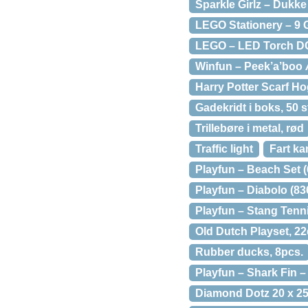
Sparkle Girlz – Dukke
LEGO Stationery – 9 
LEGO – LED Torch DC
Winfun – Peek’a’boo
Harry Potter Scarf H
Gadekridt i boks, 50 s
Trillebøre i metal, rød
Traffic light
Fart k
Playfun – Beach Set (
Playfun – Diabolo (83
Playfun – Stang Tenni
Old Dutch Playset, 22
Rubber ducks, 8pcs.
Playfun – Shark Fin –
Diamond Dotz 20 x 25