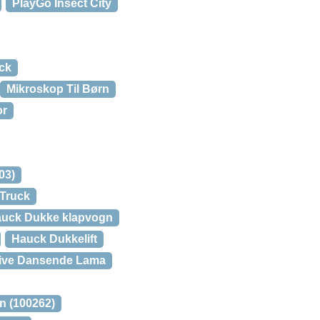
PlayGo Insect City
ck
Mikroskop Til Børn
or
03)
 Truck
uck Dukke klapvogn
Hauck Dukkelift
live Dansende Lama
n (100262)