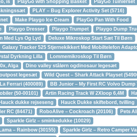
o, is
PlayGo with Shopping Basket
PlayGo Tuinierset
skningssæt
PLAY – Bug Explorer Activity Set (5716)
 net
Make Playgo Ice Cream
PlayGo Pan With Food
e
Playgo Dresser
Playgo Trumpet
Playgo Dump Tru
ørn Med Lys Og Lyd
Deluxe Mikroskop Start Sæt Til Børn
Galaxy Tracker 525 Stjernekikkert Med Mobiltelefon Adapt
stal Dyrkning Lilla
Lommemikroskop Til Børn
0x, Alga
Dino valley stålørn ogdinosaur legesæt
 outpost legesæt
Wild Quest – Shark Attack Playset (5490
 La Ferrari (400089)
BB Junior – My First RC Volvo Dump
biler (50-00101)
Artin Racing Track W 2Xloop 6,4M
Ha
Hauck dukke rejseseng
Hauck Dukke skiftebord, tvilling
der RC (84471)
RoboAlive – Cockroach (20106)
Pets A
Sparkle Girlz – sminkedukke (10029)
 Lama – Rainbow (30155)
Sparkle Girlz – Retro Camper Va