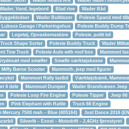
Wader Skovl
Wader Noahs Ark
Wader Gåbil / motorcyk
Wader, Vand, legebord
Blad rive
Wader Båd
 Byggeklodser
Wader Bulldozer
Polesie Spand med tilb
 Luksus Garage / Parkeringshus
Polesie Buddy Dump T
hør
Legetøj, Opvaskemaskine
Polesie, politi bil
Truck Shape Sorter
Polesie Buddy Truck
Wader Militæ
ent Tow Truck
Polesie Auto with roof box
Mammoet last
Grydesæt med smølfer
Smølfe værktøjskasse
Mammoet 
Miffy Børne Scooter
Mammoth, jeep med figurer
becykel
Mammoet Rally lastbil
Værktøjsbænk, Mammoe
r 6 dele
Mammoet Dumper
Wader Brandvæsen Jeep
on
Polesie Loop Fire Engine
Polesie Tipper
Jeep 66 
en
Pink Elephant with Rattle
Truck 66 Engine
 Mercury 7500 mah – Blue (405164)
Just Dance 2016 (EN
acerbil
Silverlit – Exost – Motodrift – 2,4GHz fjernstyret