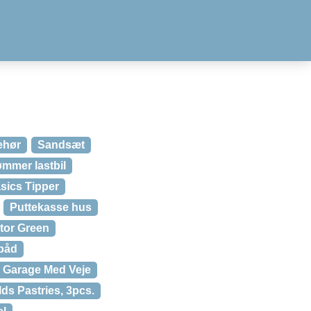
ehør
Sandsæt
mmer lastbil
sics Tipper
Puttekasse hus
ctor Green
båd
 Garage Med Veje
ds Pastries, 3pcs.