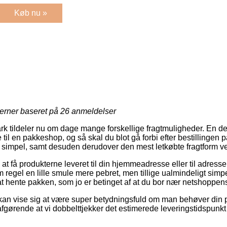
Køb nu »
jerner baseret på
26
anmeldelser
 tildeler nu om dage mange forskellige fragtmuligheder. En de
til en pakkeshop, og så skal du blot gå forbi efter bestillingen p
å simpel, samt desuden derudover den mest letkøbte fragtform ve
 få produkterne leveret til din hjemmeadresse eller til adresse
 regel en lille smule mere pebret, men tillige ualmindeligt simp
 at hente pakken, som jo er betinget af at du bor nær netshoppen
kan vise sig at være super betydningsfuld om man behøver din p
 afgørende at vi dobbelttjekker det estimerede leveringstidspunk