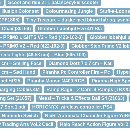
r
Scoot and ride 2 i 1 balancecykel scooter
Illusion Color set
Colourmazing Jungle
Stuff-a-Loons
(GPF1805)
Tiny Treasure – dukke med blond hår og lysebl
 Chair (30164)
Globber Løbehjul Evo 4I1 Blå
 PRIMO LIGHTS V2 – Red (423-102-3)
Globber løbehjul 
 PRIMO V2 – Red (422-102-3)
Globber Step Primo V2 løbe
mo Lights (48-53 cm) – Blue (505-100)
 cm – Smiling Face
Diamond Dotz 7 x 7 cm – Kat
1 cm – Sød Hund
Piranha Pc Controller Fire – Pc
Hyper
dset HP25
Piranha Mouse M400 RGB
Piranha High Sp
harging Cables 4M
Ramp Rage – 2 Cars, 4 Ramps (TRXX
ing Set (21057)
Messi – Tricks & Effects Ball S4 (21063)
,7 Sort 1 stk
HORI ONYX, wireless controller, PS4
 -Nintendo Switch
NieR: Automata Character Figure YoR
 Trading Arts Vol.2 Cecil
Halo Reach Action Figure Vol 2