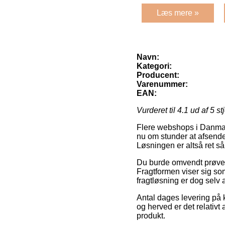
Læs mere »
Navn:
Kategori:
Producent:
Varenummer:
EAN:
Vurderet til
4.1
ud af 5 st
Flere webshops i Danmark
nu om stunder at afsende 
Løsningen er altså ret s
Du burde omvendt prøve at
Fragtformen viser sig som
fragtløsning er dog selv
Antal dages levering på 
og herved er det relativt
produkt.