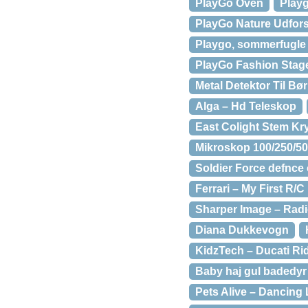
PlayGo Oven
Playg
PlayGo Nature Udfor
Playgo, sommerfugle
PlayGo Fashion Stag
Metal Detektor Til B
Alga – Hd Teleskop
East Colight Stem Kry
Mikroskop 100/250/50
Soldier Force defnce
Ferrari – My First R/C
Sharper Image – Radio
Diana Dukkevogn
KidzTech – Ducati Ri
Baby haj gul badedyr
Pets Alive – Dancing