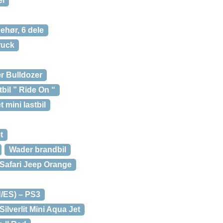
el
ehør, 6 dele
ruck
r Bulldozer
bil ” Ride On “
mini lastbil
t
Wader brandbil
Safari Jeep Orange
/ES) – PS3
Silverlit Mini Aqua Jet