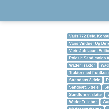
Varis 772 Dele, Konstr
Varis Vinduer Og Dør
Varis Jubilæum Editi
Polesie Sand molds A
Wader Traktor
Wade
Traktor med frontlæs
Strandsæt 8 dele
P
Sandsæt, 6 dele
Sk
Sandforme, slotte
Wader Trillebør
Wad