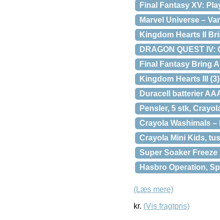
Final Fantasy XV: Pla
Marvel Universe – Var
Kingdom Hearts II Br
DRAGON QUEST IV: C
Final Fantasy Bring A
Kingdom Hearts III (3
Duracell batterier AAA
Pensler, 5 stk, Crayol
Crayola Washimals – 
Crayola Mini Kids, tus
Super Soaker Freeze F
Hasbro Operation, Sp
(Læs mere)
kr.
(Vis fragtpris)