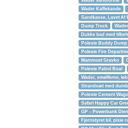
Wader sandforme
Wader Kaffekande
Sandkasse, Lavet Af
Dump Truck
Wader
Dukke bad med tilbe
Polesie Buddy Dump 
Polesie Fire Departm
Mammoet Gravko
Polesie Patrol Boat
Wader, smølferne, lø
Strandsæt med dumbe
Polesie Cement Wag
Safari Happy Car Gre
GP – Powerbank Diem
Fjernstyret bil, pixie r