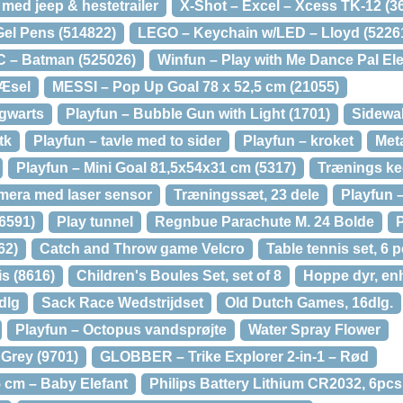
 med jeep & hestetrailer
X-Shot – Excel – Xcess TK-12 (3
Gel Pens (514822)
LEGO – Keychain w/LED – Lloyd (5226
 – Batman (525026)
Winfun – Play with Me Dance Pal El
 Æsel
MESSI – Pop Up Goal 78 x 52,5 cm (21055)
ogwarts
Playfun – Bubble Gun with Light (1701)
Sidewal
tk
Playfun – tavle med to sider
Playfun – kroket
Met
Playfun – Mini Goal 81,5x54x31 cm (5317)
Trænings keg
amera med laser sensor
Træningssæt, 23 dele
Playfun –
6591)
Play tunnel
Regnbue Parachute M. 24 Bolde
62)
Catch and Throw game Velcro
Table tennis set, 6 p
s (8616)
Children's Boules Set, set of 8
Hoppe dyr, en
dlg
Sack Race Wedstrijdset
Old Dutch Games, 16dlg.
Playfun – Octopus vandsprøjte
Water Spray Flower
 Grey (9701)
GLOBBER – Trike Explorer 2-in-1 – Rød
 cm – Baby Elefant
Philips Battery Lithium CR2032, 6pcs