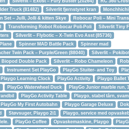
een
Silverlit – Exost – Fury Buster (20264)
RC 360 Cross
ilder Truck (81482)
Silverlit fjernstyret kran
Monchhichi 
in Set – Julli, Jolli & kitten Skye
Robocar Poli – Mini Trans
l
Transforming Robot Robocar Poli-Poli
Silverlit Tiny 
ters
Silverlit – Flybotic – X-Twin Evo Asst (85736)
 Plane
Spinner MAD Battle Pack
Spinner mad
uncher Twin Pack – Purple/Green (88040)
Silverlit – Pokib
Biopod Double Pack
Silverlit – Robo Chameleon
Rob
Instrument Set PlayGo
PlayGo Stuiter- and Toy
Pla
Playgo Learning Clock
PlayGo Activity
Playgo Ballet
e
PlayGo Waterwheel Duck
PlayGo Junior marble run, 
randbil
PlayGo Activity Table
Playgo, stabel tårn, sva
PlayGo My First Autobahn
Playgo Garage Deluxe
Dok
d
Støvsuger, Playgo 2i1
Playgo, service med opvaskeb
ele.
PlayGo Coffee
Opvaskemaskine, Playgo
PlayG