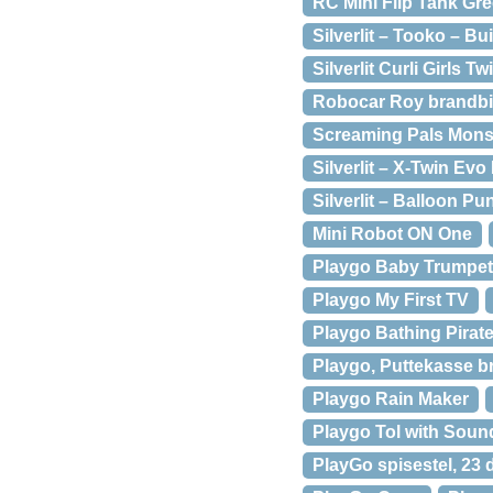
RC Mini Flip Tank Gr
Silverlit – Tooko – Bu
Silverlit Curli Girls Tw
Robocar Roy brandbi
Screaming Pals Mons
Silverlit – X-Twin Evo
Silverlit – Balloon P
Mini Robot ON One
Playgo Baby Trumpet
Playgo My First TV
Playgo Bathing Pirat
Playgo, Puttekasse b
Playgo Rain Maker
Playgo Tol with Soun
PlayGo spisestel, 23 d