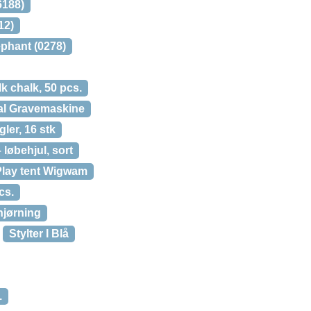
6188)
12)
ephant (0278)
k chalk, 50 pcs.
al Gravemaskine
ler, 16 stk
 løbehjul, sort
Play tent Wigwam
cs.
hjørning
Stylter I Blå
.