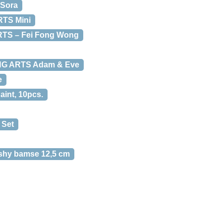
 Sora
TS Mini
TS – Fei Fong Wong
NG ARTS Adam & Eve
e
aint, 10pcs.
 Set
ershy bamse 12,5 cm