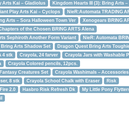
y Arts Kai – Gladiolus
Kingdom Hearts III (3): Bring Arts –
iant Play Arts Kai – Cyclops
NieR:Automata TRADING AR
ing Arts – Sora Halloween Town Ver
Xenogears BRING AR
hapters of the Chosen BRING ARTS Alena
rts Sephiroth Another Form Variant
NieR: Automata BRI
) Bring Arts Shadow Set
Dragon Quest Bring Arts Toughi
 4 stk
Crayola, 24 farver
Crayola Jars with Washable P
a
Crayola Colored pencils, 12pcs.
Fantasy Creatures Set
Crayola Washimals – Accessories
ser, 8 stk
Crayola School Chalk with Eraser
Risk
ire 2.0
Hasbro Risk Refresh Dk
My Little Pony Flytt
il