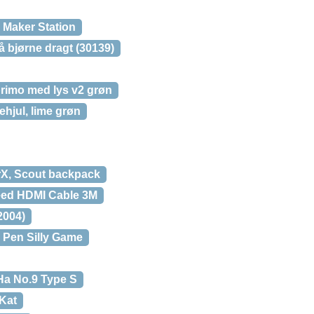
 Maker Station
å bjørne dragt (30139)
primo med lys v2 grøn
hjul, lime grøn
X, Scout backpack
eed HDMI Cable 3M
2004)
Pen Silly Game
Ha No.9 Type S
 Kat