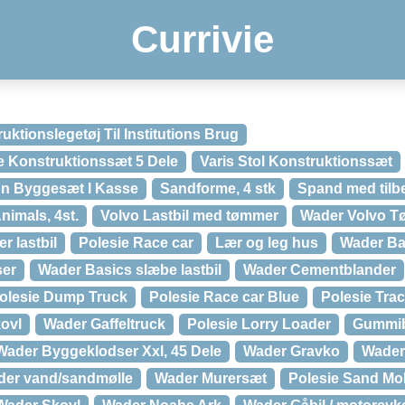
Currivie
uktionslegetøj Til Institutions Brug
e Konstruktionssæt 5 Dele
Varis Stol Konstruktionssæt
on Byggesæt I Kasse
Sandforme, 4 stk
Spand med tilb
nimals, 4st.
Volvo Lastbil med tømmer
Wader Volvo Tø
r lastbil
Polesie Race car
Lær og leg hus
Wader Ba
ser
Wader Basics slæbe lastbil
Wader Cementblander
olesie Dump Truck
Polesie Race car Blue
Polesie Tra
ovl
Wader Gaffeltruck
Polesie Lorry Loader
Gummi
Wader Byggeklodser Xxl, 45 Dele
Wader Gravko
Wader
er vand/sandmølle
Wader Murersæt
Polesie Sand Mol