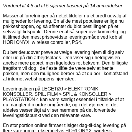
Vurderet til
4.5
ud af 5 stjerner baseret på
14
anmeldelser
Masser af forretninger på nettet tildeler nu et bredt udvalg af
muligheder for levering. En af de mest populære er lige nu
pakkeshoppen, og så afhenter du blot bestillingen på et
selvvalgt tidspunkt. Denne er altså super overkommelig, og
tit tilmed den mest prisbevidste leveringsmåde ved køb af
HORI ONYX, wireless controller, PS4.
Du bør derudover prøve at vælge levering hjem til dig selv
eller ud på din arbejdsplads. Den viser sig uheldigvis en
anelse mere pebret, men ligeledes ret bekvem. Den billigste
fragtform vil dog i de fleste tilfælde være selv at hente
pakken, men den mulighed beroer på at du bor i kort afstand
af internet webshoppens hjemsted.
Leveringstiden på LEGETØJ > ELEKTRONIK,
KONSOLLER, SPIL, FILM > SPIL & KONSOLLER >
PLAYSTATION 4 kan være særligt essentiel i tilfælde af at
du mangler din ordre omgående, og i det øjemed er det
aldeles væsentligt at vi ser nærmere på det forventede
leveringstidspunkt ved den relevante vare.
En stor portion online firmaer tilsiger dag-til-dag levering på
flere varenumre, eksempelvis HORI ONYX, wireless