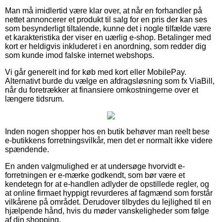
Man må imidlertid være klar over, at når en forhandler på
nettet annoncerer et produkt til salg for en pris der kan ses
som besynderligt tiltalende, kunne det i nogle tilfælde være
et karakteristika der viser en uærlig e-shop. Betalinger med
kort er heldigvis inkluderet i en anordning, som redder dig
som kunde imod falske internet webshops.
Vi går generelt ind for køb med kort eller MobilePay.
Alternativt burde du vælge en afdragsløsning som fx ViaBill,
når du foretrækker at finansiere omkostningerne over et
længere tidsrum.
Inden nogen shopper hos en butik behøver man reelt bese
e-butikkens forretningsvilkår, men det er normalt ikke videre
spændende.
En anden valgmulighed er at undersøge hvorvidt e-
forretningen er e-mærke godkendt, som bør være et
kendetegn for at e-handlen adlyder de opstillede regler, og
at online firmaet hyppigt revurderes af fagmænd som forstår
vilkårene på området. Derudover tilbydes du lejlighed til en
hjælpende hånd, hvis du møder vanskeligheder som følge
af din shopping.