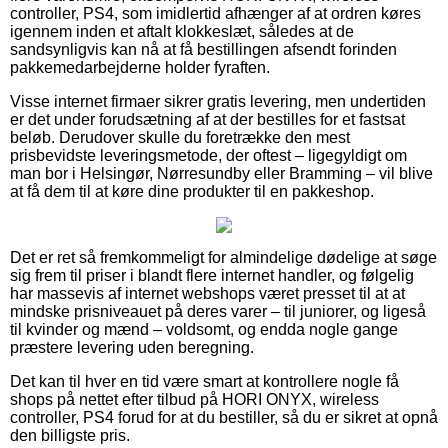
controller, PS4, som imidlertid afhænger af at ordren køres
igennem inden et aftalt klokkeslæt, således at de
sandsynligvis kan nå at få bestillingen afsendt forinden
pakkemedarbejderne holder fyraften.
Visse internet firmaer sikrer gratis levering, men undertiden
er det under forudsætning af at der bestilles for et fastsat
beløb. Derudover skulle du foretrække den mest
prisbevidste leveringsmetode, der oftest – ligegyldigt om
man bor i Helsingør, Nørresundby eller Bramming – vil blive
at få dem til at køre dine produkter til en pakkeshop.
Det er ret så fremkommeligt for almindelige dødelige at søge
sig frem til priser i blandt flere internet handler, og følgelig
har massevis af internet webshops været presset til at at
mindske prisniveauet på deres varer – til juniorer, og ligeså
til kvinder og mænd – voldsomt, og endda nogle gange
præstere levering uden beregning.
Det kan til hver en tid være smart at kontrollere nogle få
shops på nettet efter tilbud på HORI ONYX, wireless
controller, PS4 forud for at du bestiller, så du er sikret at opnå
den billigste pris.