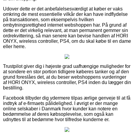
Udover dette er det anbefalelsesværdigt at køber er vaks
omkring de mest essentielle vilkår der kan have indflydelse
på transaktionen, som eksempelvis hvilken
ombytningsrettighed internet webshoppen har. På grund af
dette er det virkelig relevant, at man permanent gemmer sin
ordrekvittering, så man senere kan bevise handlen af HORI
ONYX, wireless controller, PS4, om du skal købe til en dame
eller herre.
Trustpilot giver dig i højeste grad uafhængige muligheder for
at sondere en stor portion tidligere køberes tanker og af den
grund foreslåes det, at du beser webshoppens vurderinger
af HORI ONYX, wireless controller, PS4 inden du lægger din
bestilling.
Facebook tilbyder dig ydermere tilpas ærlige genveje til at få
indtryk af e-firmaets pålidelighed. I øvrigt er der mange
online selskaber i Danmark hvor kunder kan notere en
bedømmelse af deres købsoplevelse, som også kan
udnyttes til at bedømme hvor tilfredse kunderne er.