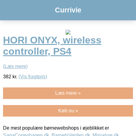
Currivie
HORI ONYX, wireless
controller, PS4
(Læs mere)
382
kr.
(Vis fragtpris)
Læs mere »
Køb nu »
De mest populære børnewebshops i øjeblikket er
SagaCopenhagen.dk
,
BarnetsVerden.dk
,
Miniature.dk
,