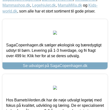
Mammashop.dk
,
Legehjulet.dk
,
MamaMilla.dk
og
Kids-
world.dk
, som alle har et stort sortiment til gode priser.
SagaCopenhagen.dk sælger økologisk og bæredygtigt
udstyr til børn. Levering på 1-3 hverdage, og fri fragt
over 499 kr. Klik her for at se deres udvalg.
Se udvalget på SagaCopenhagen.dk
Hos BarnetsVerden.dk har de nøje udvalgt legetøj med
fokus på kvalitet, udvikling og læring. De er specialiseret