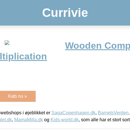
Currivie
Wooden Comp
tiplication
Køb nu »
webshops i øjeblikket er
SagaCopenhagen.dk
,
BarnetsVerden
let.dk
,
MamaMilla.dk
og
Kids-world.dk
, som alle har et stort sor