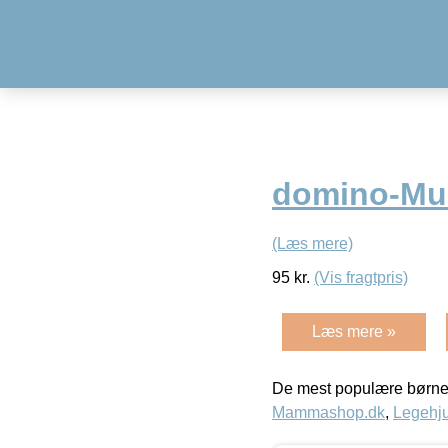
domino-Mul
(Læs mere)
95
kr.
(Vis fragtpris)
Læs mere »
De mest populære børne
Mammashop.dk
,
Legehju