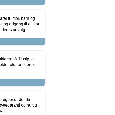
er til mor, barn og
 og adgang til et stort
se deres udvalg.
kterer på Trustpilot
elde retur om deres
brug for under din
yttegaranti og hurtig
valg.