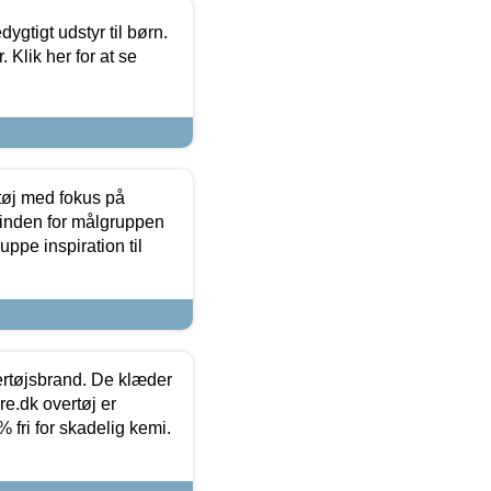
tigt udstyr til børn.
 Klik her for at se
tøj med fokus på
t inden for målgruppen
ppe inspiration til
vertøjsbrand. De klæder
ure.dk overtøj er
fri for skadelig kemi.