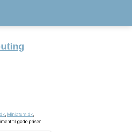
uting
.dk
,
Miniature.dk
,
timent til gode priser.