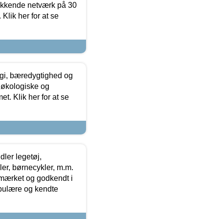
ækkende netværk på 30
Klik her for at se
gi, bæredygtighed og
 økologiske og
t. Klik her for at se
ler legetøj,
r, børnecykler, m.m.
-mærket og godkendt i
opulære og kendte