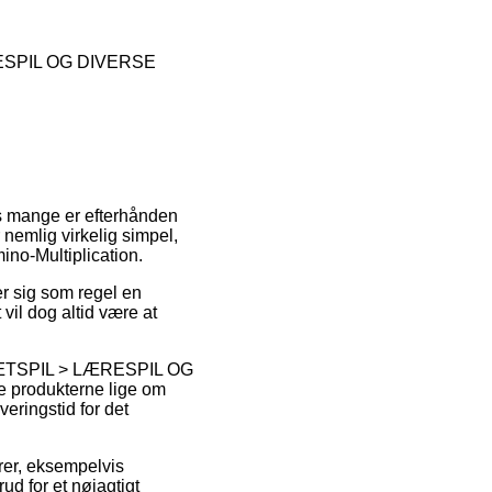
ESPIL OG DIVERSE
hos mange er efterhånden
 nemlig virkelig simpel,
no-Multiplication.
ser sig som regel en
vil dog altid være at
RÆTSPIL > LÆRESPIL OG
e produkterne lige om
eringstid for det
arer, eksempelvis
d for et nøjagtigt