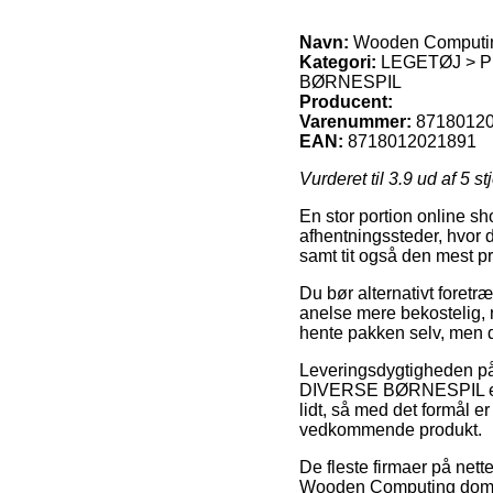
Navn:
Wooden Computing
Kategori:
LEGETØJ > P
BØRNESPIL
Producent:
Varenummer:
8718012
EAN:
8718012021891
Vurderet til
3.9
ud af 5 st
En stor portion online sh
afhentningssteder, hvor d
samt tit også den mest p
Du bør alternativt foretræ
anelse mere bekostelig, 
hente pakken selv, men d
Leveringsdygtigheden
DIVERSE BØRNESPIL er na
lidt, så med det formål e
vedkommende produkt.
De fleste firmaer på nett
Wooden Computing domino-