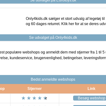
Se udvalget på Eurotoys.dk
Only4kids.dk sælger et stort udvalg af legetøj til
og 60 dages returret. Klik her for at se deres udv
Se udvalget på Only4kids.dk
t populære webshops og anmeldt dem med stjerner fra 1 til 5 ud
rrelse, kundeservice, brugervenlighed, betingelser, leveringsfor
Bedst anmeldte webshops
op
Stjerner
Link
Besøg webshop