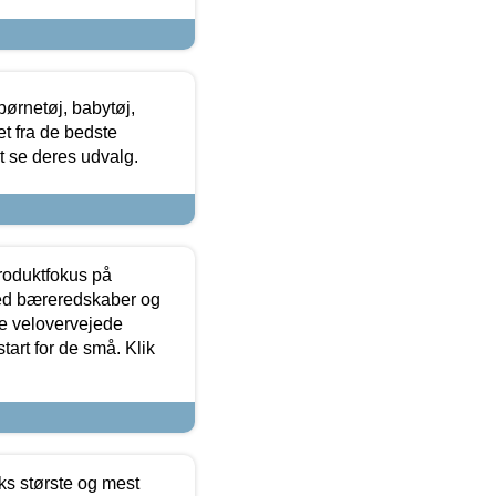
ørnetøj, babytøj,
t fra de bedste
at se deres udvalg.
produktfokus på
med bæreredskaber og
e velovervejede
tart for de små. Klik
ks største og mest