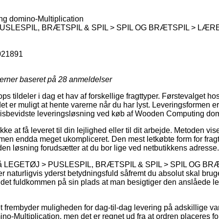
 domino-Multiplication
USLESPIL, BRÆTSPIL & SPIL > SPIL OG BRÆTSPIL > LÆR
021891
jerner baseret på
28
anmeldelser
ops tildeler i dag et hav af forskellige fragttyper. Førstevalget 
et er muligt at hente varerne når du har lyst. Leveringsformen er
risbevidste leveringsløsning ved køb af Wooden Computing domi
kke at få leveret til din lejlighed eller til dit arbejde. Metoden vi
men endda meget ukompliceret. Den mest letkøbte form for fragt 
en løsning forudsætter at du bor lige ved netbutikkens adresse.
 på LEGETØJ > PUSLESPIL, BRÆTSPIL & SPIL > SPIL OG B
turligvis yderst betydningsfuld såfremt du absolut skal brug
r det fuldkommen på sin plads at man besigtiger den anslåede lev
et frembyder muligheden for dag-til-dag levering på adskillige v
Multiplication, men det er regnet ud fra at ordren placeres foru