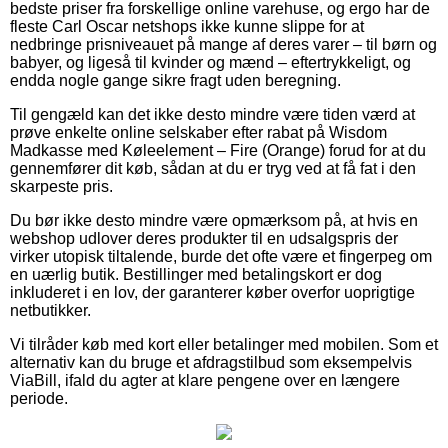
bedste priser fra forskellige online varehuse, og ergo har de
fleste Carl Oscar netshops ikke kunne slippe for at
nedbringe prisniveauet på mange af deres varer – til børn og
babyer, og ligeså til kvinder og mænd – eftertrykkeligt, og
endda nogle gange sikre fragt uden beregning.
Til gengæld kan det ikke desto mindre være tiden værd at
prøve enkelte online selskaber efter rabat på Wisdom
Madkasse med Køleelement – Fire (Orange) forud for at du
gennemfører dit køb, sådan at du er tryg ved at få fat i den
skarpeste pris.
Du bør ikke desto mindre være opmærksom på, at hvis en
webshop udlover deres produkter til en udsalgspris der
virker utopisk tiltalende, burde det ofte være et fingerpeg om
en uærlig butik. Bestillinger med betalingskort er dog
inkluderet i en lov, der garanterer køber overfor uoprigtige
netbutikker.
Vi tilråder køb med kort eller betalinger med mobilen. Som et
alternativ kan du bruge et afdragstilbud som eksempelvis
ViaBill, ifald du agter at klare pengene over en længere
periode.