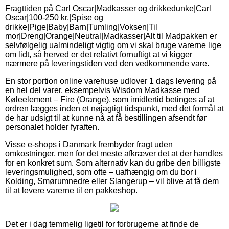
Fragttiden på Carl Oscar|Madkasser og drikkedunke|Carl
Oscar|100-250 kr.|Spise og
drikke|Pige|Baby|Barn|Tumling|Voksen|Til
mor|Dreng|Orange|Neutral|Madkasser|Alt til Madpakken er
selvfølgelig ualmindeligt vigtig om vi skal bruge varerne lige
om lidt, så herved er det relativt fornuftigt at vi kigger
nærmere på leveringstiden ved den vedkommende vare.
En stor portion online varehuse udlover 1 dags levering på
en hel del varer, eksempelvis Wisdom Madkasse med
Køleelement – Fire (Orange), som imidlertid betinges af at
ordren lægges inden et nøjagtigt tidspunkt, med det formål at
de har udsigt til at kunne nå at få bestillingen afsendt før
personalet holder fyraften.
Visse e-shops i Danmark frembyder fragt uden
omkostninger, men for det meste afkræver det at der handles
for en konkret sum. Som alternativ kan du gribe den billigste
leveringsmulighed, som ofte – uafhængig om du bor i
Kolding, Smørumnedre eller Slangerup – vil blive at få dem
til at levere varerne til en pakkeshop.
Det er i dag temmelig ligetil for forbrugerne at finde de