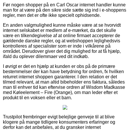
Før nogen shopper på en Carl Oscar internet handler kunne
man for at være på den sikre side sætte sig ind i e-shoppens
regler, men det er ofte ikke specielt ophidsende.
En anden valgmulighed kunne måske være at se hvorvidt
internet selskabet er medlem af e-mærket, da det skulle
være en tilkendegivelse af at online firmaet accepterer de
gældende danske regler, og at webshoppen lejlighedsvis
kontrolleres af specialister som er inde i vilkårene på
området. Derudover giver det dig mulighed for at få hjælp,
ifald du oplever dilemmaer ved dit indkøb.
I øvrigt er det en hjælp at kunden er obs på de primære
bestemmelser der kan have betydning for ordren, fx hvilken
returret internet shoppen garanterer. I den relation er det
tilmed relevant, at man altid bibeholder ens faktura, således
man til enhver tid kan eftervise ordren af Wisdom Madkasse
med Køleelement – Fire (Orange), om man leder efter et
produkt til en voksen eller et barn.
Trustpilot frembringer evigt belejlige genveje til at blive
klogere på mange tidligere konsumenters erfaringer og
derfor kan det anbefales, at du gransker internet