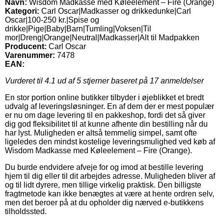
Navn:
Wisdom Madkasse med Køleelement – Fire (Orange)
Kategori:
Carl Oscar|Madkasser og drikkedunke|Carl
Oscar|100-250 kr.|Spise og
drikke|Pige|Baby|Barn|Tumling|Voksen|Til
mor|Dreng|Orange|Neutral|Madkasser|Alt til Madpakken
Producent:
Carl Oscar
Varenummer:
7478
EAN:
Vurderet til
4.1
ud af 5 stjerner baseret på
17
anmeldelser
En stor portion online butikker tilbyder i øjeblikket et bredt
udvalg af leveringsløsninger. En af dem der er mest populær
er nu om dage levering til en pakkeshop, fordi det så giver
dig god fleksibilitet til at kunne afhente din bestilling når du
har lyst. Muligheden er altså temmelig simpel, samt ofte
ligeledes den mindst kostelige leveringsmulighed ved køb af
Wisdom Madkasse med Køleelement – Fire (Orange).
Du burde endvidere afveje for og imod at bestille levering
hjem til dig eller til dit arbejdes adresse. Muligheden bliver af
og til lidt dyrere, men tillige virkelig praktisk. Den billigste
fragtmetode kan ikke benægtes at være at hente ordren selv,
men det beroer på at du opholder dig nærved e-butikkens
tilholdssted.