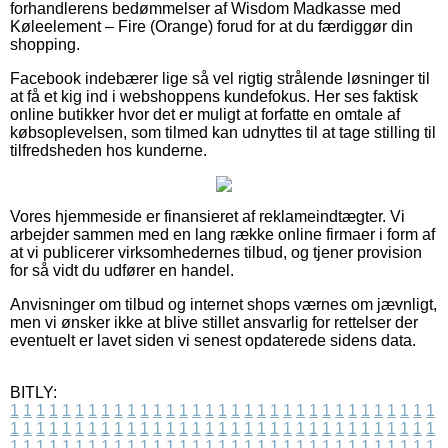
forhandlerens bedømmelser af Wisdom Madkasse med
Køleelement – Fire (Orange) forud for at du færdiggør din
shopping.
Facebook indebærer lige så vel rigtig strålende løsninger til
at få et kig ind i webshoppens kundefokus. Her ses faktisk
online butikker hvor det er muligt at forfatte en omtale af
købsoplevelsen, som tilmed kan udnyttes til at tage stilling til
tilfredsheden hos kunderne.
Vores hjemmeside er finansieret af reklameindtægter. Vi
arbejder sammen med en lang række online firmaer i form af
at vi publicerer virksomhedernes tilbud, og tjener provision
for så vidt du udfører en handel.
Anvisninger om tilbud og internet shops værnes om jævnligt,
men vi ønsker ikke at blive stillet ansvarlig for rettelser der
eventuelt er lavet siden vi senest opdaterede sidens data.
BITLY:
1
1
1
1
1
1
1
1
1
1
1
1
1
1
1
1
1
1
1
1
1
1
1
1
1
1
1
1
1
1
1
1
1
1
1
1
1
1
1
1
1
1
1
1
1
1
1
1
1
1
1
1
1
1
1
1
1
1
1
1
1
1
1
1
1
1
1
1
1
1
1
1
1
1
1
1
1
1
1
1
1
1
1
1
1
1
1
1
1
1
1
1
1
1
1
1
1
1
1