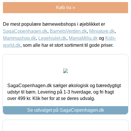
Køb nu »
De mest populære børnewebshops i øjeblikket er
SagaCopenhagen.dk
,
BarnetsVerden.dk
,
Miniature.dk
,
Mammashop.dk
,
Legehjulet.dk
,
MamaMilla.dk
og
Kids-
world.dk
, som alle har et stort sortiment til gode priser.
SagaCopenhagen.dk sælger økologisk og bæredygtigt
udstyr til børn. Levering på 1-3 hverdage, og fri fragt
over 499 kr. Klik her for at se deres udvalg.
Se udvalget på SagaCopenhagen.dk