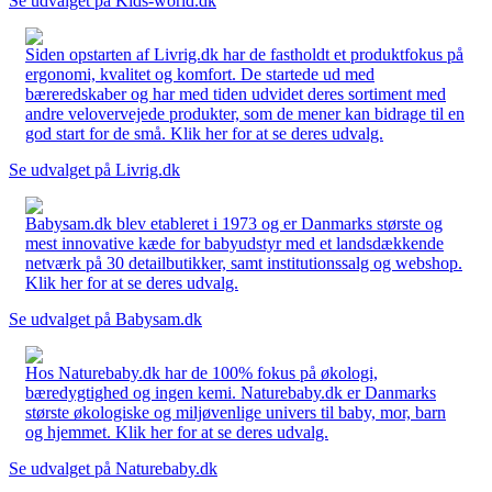
Se udvalget på Kids-world.dk
Siden opstarten af Livrig.dk har de fastholdt et produktfokus på
ergonomi, kvalitet og komfort. De startede ud med
bæreredskaber og har med tiden udvidet deres sortiment med
andre velovervejede produkter, som de mener kan bidrage til en
god start for de små. Klik her for at se deres udvalg.
Se udvalget på Livrig.dk
Babysam.dk blev etableret i 1973 og er Danmarks største og
mest innovative kæde for babyudstyr med et landsdækkende
netværk på 30 detailbutikker, samt institutionssalg og webshop.
Klik her for at se deres udvalg.
Se udvalget på Babysam.dk
Hos Naturebaby.dk har de 100% fokus på økologi,
bæredygtighed og ingen kemi. Naturebaby.dk er Danmarks
største økologiske og miljøvenlige univers til baby, mor, barn
og hjemmet. Klik her for at se deres udvalg.
Se udvalget på Naturebaby.dk