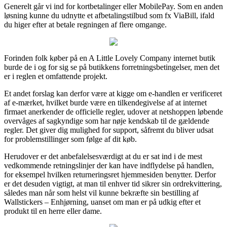
Generelt går vi ind for kortbetalinger eller MobilePay. Som en anden
løsning kunne du udnytte et afbetalingstilbud som fx ViaBill, ifald
du higer efter at betale regningen af flere omgange.
Forinden folk køber på en A Little Lovely Company internet butik
burde de i og for sig se på butikkens forretningsbetingelser, men det
er i reglen et omfattende projekt.
Et andet forslag kan derfor være at kigge om e-handlen er verificeret
af e-mærket, hvilket burde være en tilkendegivelse af at internet
firmaet anerkender de officielle regler, udover at netshoppen løbende
overvåges af sagkyndige som har nøje kendskab til de gældende
regler. Det giver dig mulighed for support, såfremt du bliver udsat
for problemstillinger som følge af dit køb.
Herudover er det anbefalelsesværdigt at du er sat ind i de mest
vedkommende retningslinjer der kan have indflydelse på handlen,
for eksempel hvilken returneringsret hjemmesiden benytter. Derfor
er det desuden vigtigt, at man til enhver tid sikrer sin ordrekvittering,
således man når som helst vil kunne bekræfte sin bestilling af
Wallstickers – Enhjørning, uanset om man er på udkig efter et
produkt til en herre eller dame.