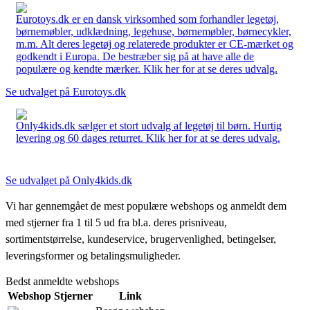
Eurotoys.dk er en dansk virksomhed som forhandler legetøj,
børnemøbler, udklædning, legehuse, børnemøbler, børnecykler,
m.m. Alt deres legetøj og relaterede produkter er CE-mærket og
godkendt i Europa. De bestræber sig på at have alle de
populære og kendte mærker. Klik her for at se deres udvalg.
Se udvalget på Eurotoys.dk
Only4kids.dk sælger et stort udvalg af legetøj til børn. Hurtig
levering og 60 dages returret. Klik her for at se deres udvalg.
Se udvalget på Only4kids.dk
Vi har gennemgået de mest populære webshops og anmeldt dem
med stjerner fra 1 til 5 ud fra bl.a. deres prisniveau,
sortimentstørrelse, kundeservice, brugervenlighed, betingelser,
leveringsformer og betalingsmuligheder.
Bedst anmeldte webshops
Webshop
Stjerner
Link