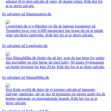
adgang til et stort udvalg af varer, til skarpe priser. Klik her for
at se deres udvalg.
Se udvalget på Mammashop.dk
Legehjulet.dk er e-Mærket og får de højeste karakterer på
Trustpilot hvor over 6.000 mennesker har brugt tid på at melde
retur om deres oplevelse. Klik her for at se deres udvalg.
Se udvalget på Legehjulet.dk
Hos MamaMilla.dk finder du alt det, som du har brug for under
din graviditet og den første tid med baby. 60 dages byttegaranti
og hurtig levering for kun 29 kr. Klik her for at se deres udvalg.
Se udvalget på MamaMilla.dk
Hos Kids-world.dk fører de et kæmpe udvalg af børnetøj,
babytøj, børnesko, tøj og sko til teenagers og meget andet fra de
bedste nationale og internationale brands. Klik her for at se
deres udvalg.