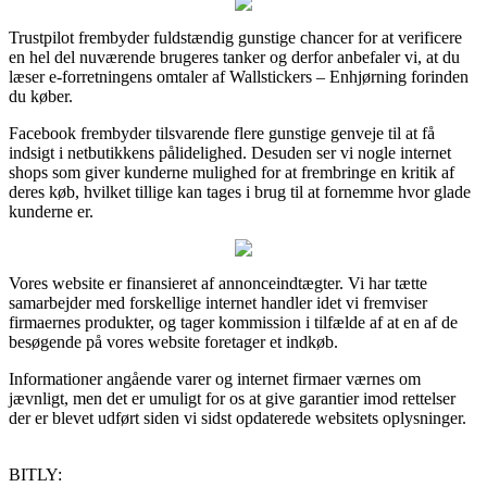
Trustpilot frembyder fuldstændig gunstige chancer for at verificere
en hel del nuværende brugeres tanker og derfor anbefaler vi, at du
læser e-forretningens omtaler af Wallstickers – Enhjørning forinden
du køber.
Facebook frembyder tilsvarende flere gunstige genveje til at få
indsigt i netbutikkens pålidelighed. Desuden ser vi nogle internet
shops som giver kunderne mulighed for at frembringe en kritik af
deres køb, hvilket tillige kan tages i brug til at fornemme hvor glade
kunderne er.
Vores website er finansieret af annonceindtægter. Vi har tætte
samarbejder med forskellige internet handler idet vi fremviser
firmaernes produkter, og tager kommission i tilfælde af at en af de
besøgende på vores website foretager et indkøb.
Informationer angående varer og internet firmaer værnes om
jævnligt, men det er umuligt for os at give garantier imod rettelser
der er blevet udført siden vi sidst opdaterede websitets oplysninger.
BITLY: