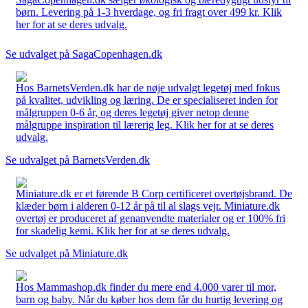
børn. Levering på 1-3 hverdage, og fri fragt over 499 kr. Klik
her for at se deres udvalg.
Se udvalget på SagaCopenhagen.dk
Hos BarnetsVerden.dk har de nøje udvalgt legetøj med fokus
på kvalitet, udvikling og læring. De er specialiseret inden for
målgruppen 0-6 år, og deres legetøj giver netop denne
målgruppe inspiration til lærerig leg. Klik her for at se deres
udvalg.
Se udvalget på BarnetsVerden.dk
Miniature.dk er et førende B Corp certificeret overtøjsbrand. De
klæder børn i alderen 0-12 år på til al slags vejr. Miniature.dk
overtøj er produceret af genanvendte materialer og er 100% fri
for skadelig kemi. Klik her for at se deres udvalg.
Se udvalget på Miniature.dk
Hos Mammashop.dk finder du mere end 4.000 varer til mor,
barn og baby. Når du køber hos dem får du hurtig levering og