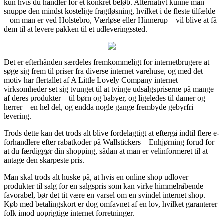
kun hvis du handler for et konkret beløb. Alternativt kunne man
snuppe den mindst kostelige fragtløsning, hvilket i de fleste tilfælde
– om man er ved Holstebro, Værløse eller Hinnerup – vil blive at få
dem til at levere pakken til et udleveringssted.
Det er efterhånden særdeles fremkommeligt for internetbrugere at
søge sig frem til priser fra diverse internet varehuse, og med det
motiv har flertallet af A Little Lovely Company internet
virksomheder set sig tvunget til at tvinge udsalgspriserne på mange
af deres produkter – til børn og babyer, og ligeledes til damer og
herrer – en hel del, og endda nogle gange frembyde gebyrfri
levering.
Trods dette kan det trods alt blive fordelagtigt at eftergå indtil flere e-
forhandlere efter rabatkoder på Wallstickers – Enhjørning forud for
at du færdiggør din shopping, sådan at man er velinformeret til at
antage den skarpeste pris.
Man skal trods alt huske på, at hvis en online shop udlover
produkter til salg for en salgspris som kan virke himmelråbende
favorabel, bør det tit være en varsel om en svindel internet shop.
Køb med betalingskort er dog omfavnet af en lov, hvilket garanterer
folk imod uoprigtige internet forretninger.