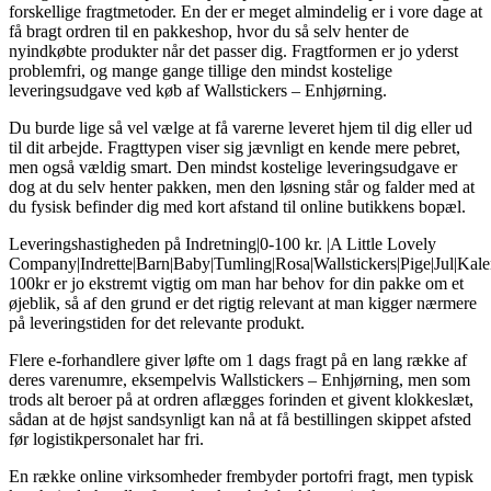
forskellige fragtmetoder. En der er meget almindelig er i vore dage at
få bragt ordren til en pakkeshop, hvor du så selv henter de
nyindkøbte produkter når det passer dig. Fragtformen er jo yderst
problemfri, og mange gange tillige den mindst kostelige
leveringsudgave ved køb af Wallstickers – Enhjørning.
Du burde lige så vel vælge at få varerne leveret hjem til dig eller ud
til dit arbejde. Fragttypen viser sig jævnligt en kende mere pebret,
men også vældig smart. Den mindst kostelige leveringsudgave er
dog at du selv henter pakken, men den løsning står og falder med at
du fysisk befinder dig med kort afstand til online butikkens bopæl.
Leveringshastigheden på Indretning|0-100 kr. |A Little Lovely
Company|Indrette|Barn|Baby|Tumling|Rosa|Wallstickers|Pige|Jul|Kal
100kr er jo ekstremt vigtig om man har behov for din pakke om et
øjeblik, så af den grund er det rigtig relevant at man kigger nærmere
på leveringstiden for det relevante produkt.
Flere e-forhandlere giver løfte om 1 dags fragt på en lang række af
deres varenumre, eksempelvis Wallstickers – Enhjørning, men som
trods alt beroer på at ordren aflægges forinden et givent klokkeslæt,
sådan at de højst sandsynligt kan nå at få bestillingen skippet afsted
før logistikpersonalet har fri.
En række online virksomheder frembyder portofri fragt, men typisk