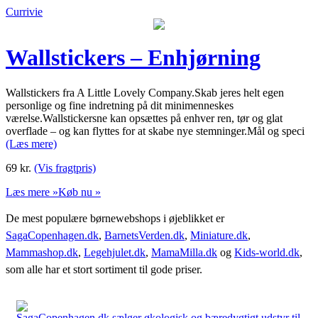
Currivie
Wallstickers – Enhjørning
Wallstickers fra A Little Lovely Company.Skab jeres helt egen
personlige og fine indretning på dit minimenneskes
værelse.Wallstickersne kan opsættes på enhver ren, tør og glat
overflade – og kan flyttes for at skabe nye stemninger.Mål og speci
(Læs mere)
69
kr.
(Vis fragtpris)
Læs mere »
Køb nu »
De mest populære børnewebshops i øjeblikket er
SagaCopenhagen.dk
,
BarnetsVerden.dk
,
Miniature.dk
,
Mammashop.dk
,
Legehjulet.dk
,
MamaMilla.dk
og
Kids-world.dk
,
som alle har et stort sortiment til gode priser.
SagaCopenhagen.dk sælger økologisk og bæredygtigt udstyr til