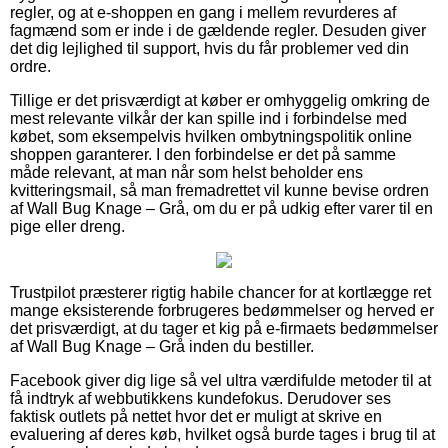
regler, og at e-shoppen en gang i mellem revurderes af
fagmænd som er inde i de gældende regler. Desuden giver
det dig lejlighed til support, hvis du får problemer ved din
ordre.
Tillige er det prisværdigt at køber er omhyggelig omkring de
mest relevante vilkår der kan spille ind i forbindelse med
købet, som eksempelvis hvilken ombytningspolitik online
shoppen garanterer. I den forbindelse er det på samme
måde relevant, at man når som helst beholder ens
kvitteringsmail, så man fremadrettet vil kunne bevise ordren
af Wall Bug Knage – Grå, om du er på udkig efter varer til en
pige eller dreng.
Trustpilot præsterer rigtig habile chancer for at kortlægge ret
mange eksisterende forbrugeres bedømmelser og herved er
det prisværdigt, at du tager et kig på e-firmaets bedømmelser
af Wall Bug Knage – Grå inden du bestiller.
Facebook giver dig lige så vel ultra værdifulde metoder til at
få indtryk af webbutikkens kundefokus. Derudover ses
faktisk outlets på nettet hvor det er muligt at skrive en
evaluering af deres køb, hvilket også burde tages i brug til at