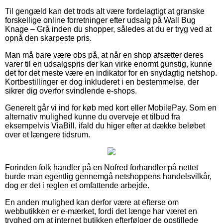
Til gengæld kan det trods alt være fordelagtigt at granske
forskellige online forretninger efter udsalg på Wall Bug
Knage – Grå inden du shopper, således at du er tryg ved at
opnå den skarpeste pris.
Man må bare være obs på, at når en shop afsætter deres
varer til en udsalgspris der kan virke enormt gunstig, kunne
det for det meste være en indikator for en snydagtig netshop.
Kortbestillinger er dog inkluderet i en bestemmelse, der
sikrer dig overfor svindlende e-shops.
Generelt går vi ind for køb med kort eller MobilePay. Som en
alternativ mulighed kunne du overveje et tilbud fra
eksempelvis ViaBill, ifald du higer efter at dække beløbet
over et længere tidsrum.
Forinden folk handler på en Nofred forhandler på nettet
burde man egentlig gennemgå netshoppens handelsvilkår,
dog er det i reglen et omfattende arbejde.
En anden mulighed kan derfor være at efterse om
webbutikken er e-mærket, fordi det længe har været en
tryghed om at internet butikken efterfølger de opstillede