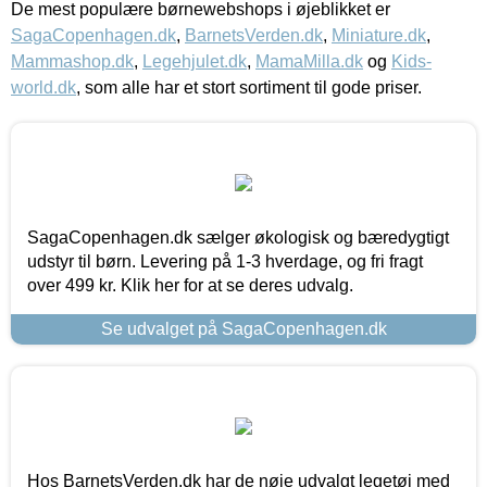
De mest populære børnewebshops i øjeblikket er
SagaCopenhagen.dk
,
BarnetsVerden.dk
,
Miniature.dk
,
Mammashop.dk
,
Legehjulet.dk
,
MamaMilla.dk
og
Kids-
world.dk
, som alle har et stort sortiment til gode priser.
SagaCopenhagen.dk sælger økologisk og bæredygtigt
udstyr til børn. Levering på 1-3 hverdage, og fri fragt
over 499 kr. Klik her for at se deres udvalg.
Se udvalget på SagaCopenhagen.dk
Hos BarnetsVerden.dk har de nøje udvalgt legetøj med