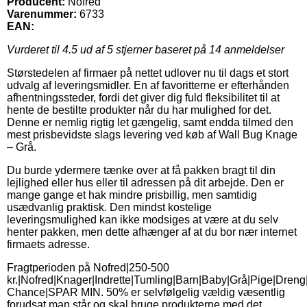
Producent:
Nofred
Varenummer:
6733
EAN:
Vurderet til
4.5
ud af 5 stjerner baseret på
14
anmeldelser
Størstedelen af firmaer på nettet udlover nu til dags et stort
udvalg af leveringsmidler. En af favoritterne er efterhånden
afhentningssteder, fordi det giver dig fuld fleksibilitet til at
hente de bestilte produkter når du har mulighed for det.
Denne er nemlig rigtig let gængelig, samt endda tilmed den
mest prisbevidste slags levering ved køb af Wall Bug Knage
– Grå.
Du burde ydermere tænke over at få pakken bragt til din
lejlighed eller hus eller til adressen på dit arbejde. Den er
mange gange et hak mindre prisbillig, men samtidig
usædvanlig praktisk. Den mindst kostelige
leveringsmulighed kan ikke modsiges at være at du selv
henter pakken, men dette afhænger af at du bor nær internet
firmaets adresse.
Fragtperioden på Nofred|250-500
kr.|Nofred|Knager|Indrette|Tumling|Barn|Baby|Grå|Pige|Dreng
Chance|SPAR MIN. 50% er selvfølgelig vældig væsentlig
forudsat man står og skal bruge produkterne med det