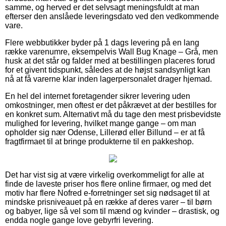
samme, og herved er det selvsagt meningsfuldt at man
efterser den anslåede leveringsdato ved den vedkommende
vare.
Flere webbutikker byder på 1 dags levering på en lang
række varenumre, eksempelvis Wall Bug Knage – Grå, men
husk at det står og falder med at bestillingen placeres forud
for et givent tidspunkt, således at de højst sandsynligt kan
nå at få varerne klar inden lagerpersonalet drager hjemad.
En hel del internet foretagender sikrer levering uden
omkostninger, men oftest er det påkrævet at der bestilles for
en konkret sum. Alternativt må du tage den mest prisbevidste
mulighed for levering, hvilket mange gange – om man
opholder sig nær Odense, Lillerød eller Billund – er at få
fragtfirmaet til at bringe produkterne til en pakkeshop.
Det har vist sig at være virkelig overkommeligt for alle at
finde de laveste priser hos flere online firmaer, og med det
motiv har flere Nofred e-forretninger set sig nødsaget til at
mindske prisniveauet på en række af deres varer – til børn
og babyer, lige så vel som til mænd og kvinder – drastisk, og
endda nogle gange love gebyrfri levering.