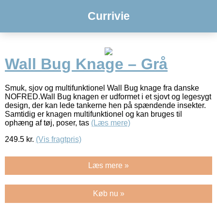
Currivie
Wall Bug Knage – Grå
Smuk, sjov og multifunktionel Wall Bug knage fra danske
NOFRED.Wall Bug knagen er udformet i et sjovt og legesygt
design, der kan lede tankerne hen på spændende insekter.
Samtidig er knagen multifunktionel og kan bruges til
ophæng af tøj, poser, tas
(Læs mere)
249.5
kr.
(Vis fragtpris)
Læs mere »
Køb nu »