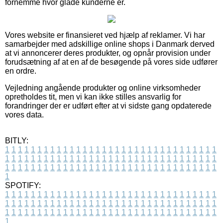
fornemme hvor glade kunderne er.
Vores website er finansieret ved hjælp af reklamer. Vi har
samarbejder med adskillige online shops i Danmark derved
at vi annoncerer deres produkter, og opnår provision under
forudsætning af at en af de besøgende på vores side udfører
en ordre.
Vejledning angående produkter og online virksomheder
opretholdes tit, men vi kan ikke stilles ansvarlig for
forandringer der er udført efter at vi sidste gang opdaterede
vores data.
BITLY:
1
1
1
1
1
1
1
1
1
1
1
1
1
1
1
1
1
1
1
1
1
1
1
1
1
1
1
1
1
1
1
1
1
1
1
1
1
1
1
1
1
1
1
1
1
1
1
1
1
1
1
1
1
1
1
1
1
1
1
1
1
1
1
1
1
1
1
1
1
1
1
1
1
1
1
1
1
1
1
1
1
1
1
1
1
1
1
1
1
1
1
1
1
1
1
1
1
1
1
1
SPOTIFY:
1
1
1
1
1
1
1
1
1
1
1
1
1
1
1
1
1
1
1
1
1
1
1
1
1
1
1
1
1
1
1
1
1
1
1
1
1
1
1
1
1
1
1
1
1
1
1
1
1
1
1
1
1
1
1
1
1
1
1
1
1
1
1
1
1
1
1
1
1
1
1
1
1
1
1
1
1
1
1
1
1
1
1
1
1
1
1
1
1
1
1
1
1
1
1
1
1
1
1
1