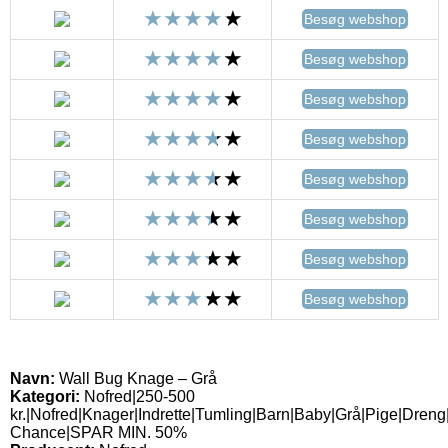
Besøg webshop
Besøg webshop
Besøg webshop
Besøg webshop
Besøg webshop
Besøg webshop
Besøg webshop
Besøg webshop
Navn:
Wall Bug Knage – Grå
Kategori:
Nofred|250-500
kr.|Nofred|Knager|Indrette|Tumling|Barn|Baby|Grå|Pige|Dreng
Chance|SPAR MIN. 50%