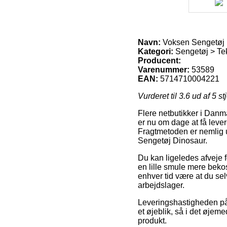
Navn:
Voksen Sengetøj 
Kategori:
Sengetøj > Teks
Producent:
Varenummer:
53589
EAN:
5714710004221
Vurderet til
3.6
ud af 5 st
Flere netbutikker i Dan
er nu om dage at få lever
Fragtmetoden er nemlig u
Sengetøj Dinosaur.
Du kan ligeledes afveje fo
en lille smule mere bekos
enhver tid være at du s
arbejdslager.
Leveringshastigheden på S
et øjeblik, så i det øjem
produkt.