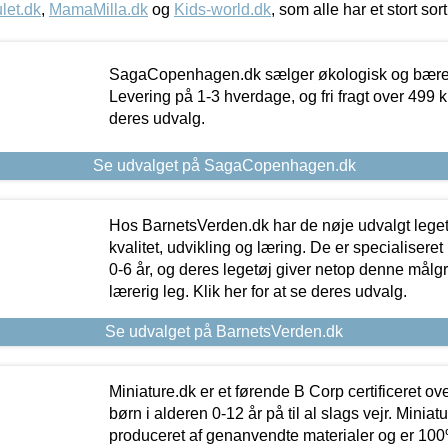
let.dk
,
MamaMilla.dk
og
Kids-world.dk
, som alle har et stort sor
SagaCopenhagen.dk sælger økologisk og bæredyg
Levering på 1-3 hverdage, og fri fragt over 499 kr.
deres udvalg.
Se udvalget på SagaCopenhagen.dk
Hos BarnetsVerden.dk har de nøje udvalgt lege
kvalitet, udvikling og læring. De er specialisere
0-6 år, og deres legetøj giver netop denne målgru
lærerig leg. Klik her for at se deres udvalg.
Se udvalget på BarnetsVerden.dk
Miniature.dk er et førende B Corp certificeret o
børn i alderen 0-12 år på til al slags vejr. Miniat
produceret af genanvendte materialer og er 100% 