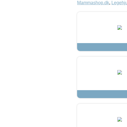
Mammashop.dk
,
Legehju