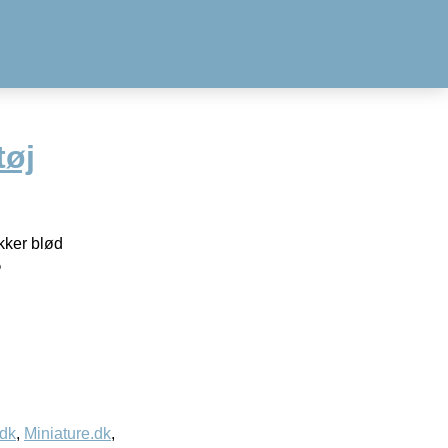
tøj
kker blød
%
.dk
,
Miniature.dk
,