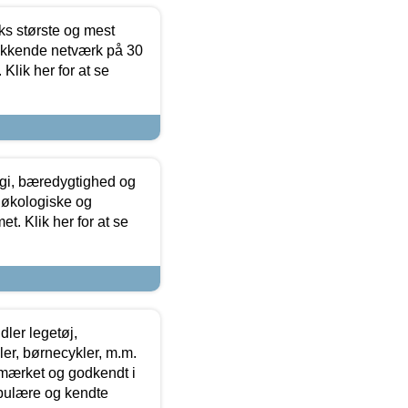
ks største og mest
ækkende netværk på 30
Klik her for at se
gi, bæredygtighed og
 økologiske og
t. Klik her for at se
ler legetøj,
r, børnecykler, m.m.
-mærket og godkendt i
opulære og kendte