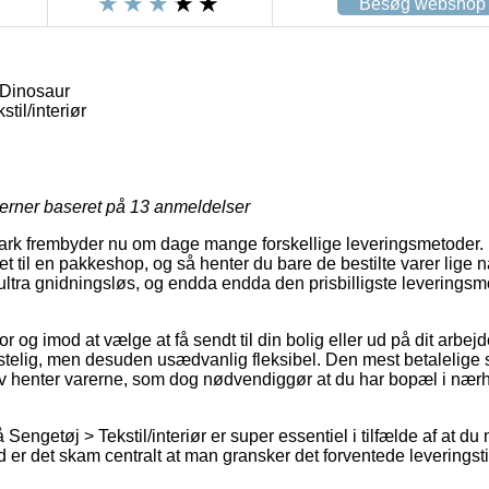
Besøg webshop
Dinosaur
til/interiør
jerner baseret på
13
anmeldelser
mark frembyder nu om dage mange forskellige leveringsmetoder
et til en pakkeshop, og så henter du bare de bestilte varer lige n
ltra gnidningsløs, og endda endda den prisbilligste leverings
r og imod at vælge at få sendt til din bolig eller ud på dit arbej
telig, men desuden usædvanlig fleksibel. Den mest betalelige sl
elv henter varerne, som dog nødvendiggør at du har bopæl i næ
engetøj > Tekstil/interiør er super essentiel i tilfælde af at d
ed er det skam centralt at man gransker det forventede leveringsti