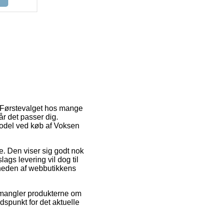
. Førstevalget hos mange
år det passer dig.
model ved køb af Voksen
de. Den viser sig godt nok
ags levering vil dog til
rheden af webbutikkens
u mangler produkterne om
dspunkt for det aktuelle