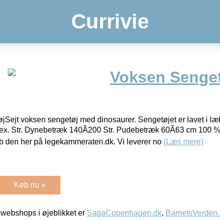
Currivie
Voksen Senge
Sejt voksen sengetøj med dinosaurer. Sengetøjet er lavet i læ
ex. Str. Dynebetræk 140Ã200 Str. Pudebetræk 60Ã63 cm 100 
den her på legekammeraten.dk. Vi leverer no
(Læs mere)
Køb nu »
webshops i øjeblikket er
SagaCopenhagen.dk
,
BarnetsVerden