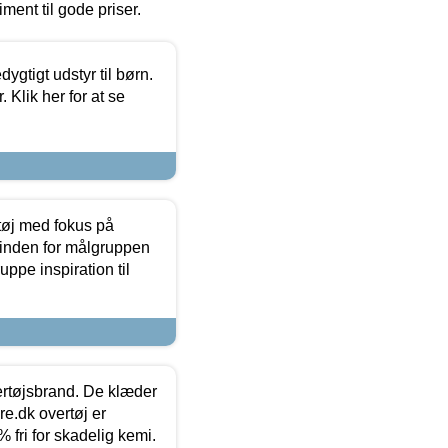
timent til gode priser.
tigt udstyr til børn.
 Klik her for at se
tøj med fokus på
t inden for målgruppen
ppe inspiration til
vertøjsbrand. De klæder
ure.dk overtøj er
fri for skadelig kemi.