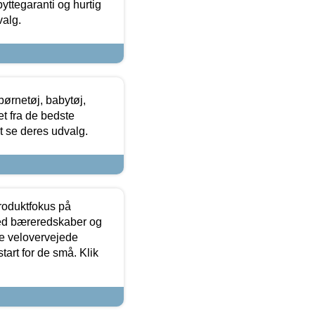
yttegaranti og hurtig
valg.
ørnetøj, babytøj,
t fra de bedste
at se deres udvalg.
produktfokus på
med bæreredskaber og
e velovervejede
tart for de små. Klik