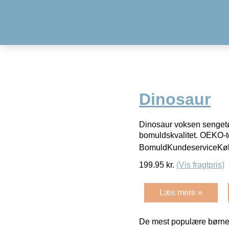
Dinosaur
Dinosaur voksen sengetøj
bomuldskvalitet. OEKO-t
BomuldKundeserviceKøb 
199.95
kr.
(Vis fragtpris)
Læs mere »
De mest populære børne