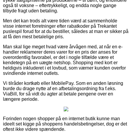
trykke salgspriserne på produkterne – til børn, og endvidere
også til voksne – eftertrykkeligt, og endda nogle gange
tilbyde fragt uden betaling.
Men det kan trods alt være tiden værd at sammenholde
visse internet forretninger efter rabatkoder på Trekantet
puslespil forud for at du bestiller, således at man er sikker på
at få den mest betalelige pris.
Man skal lige meget hvad være årvågen med, at når en e-
handler reklamerer deres varer for en pris der anses for
overordentlig favorabel, er det i nogle tilfælde være et
kendetegn på en uægte netshop. Shopping med kort er
heldigvis inkluderet i et lovbud, som værner kunden overfor
svindlende internet outlets.
Vi tilråder kortkøb eller MobilePay. Som en anden løsning
burde du drage nytte af en afbetalingsordning fra f.eks.
ViaBill, for så vidt du agter at betale pengene over en
længere periode.
Forinden nogen shopper på en internet butik kunne man
ideelt set kigge på shoppens handelsbetingelser, dog er det
oftest ikke videre spændende.