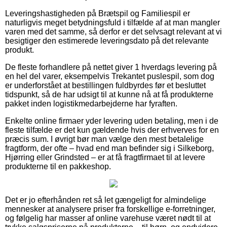
Leveringshastigheden på Brætspil og Familiespil er
naturligvis meget betydningsfuld i tilfælde af at man mangler
varen med det samme, så derfor er det selvsagt relevant at vi
besigtiger den estimerede leveringsdato på det relevante
produkt.
De fleste forhandlere på nettet giver 1 hverdags levering på
en hel del varer, eksempelvis Trekantet puslespil, som dog
er underforstået at bestillingen fuldbyrdes før et besluttet
tidspunkt, så de har udsigt til at kunne nå at få produkterne
pakket inden logistikmedarbejderne har fyraften.
Enkelte online firmaer yder levering uden betaling, men i de
fleste tilfælde er det kun gældende hvis der erhverves for en
præcis sum. I øvrigt bør man vælge den mest betalelige
fragtform, der ofte – hvad end man befinder sig i Silkeborg,
Hjørring eller Grindsted – er at få fragtfirmaet til at levere
produkterne til en pakkeshop.
Det er jo efterhånden ret så let gængeligt for almindelige
mennesker at analysere priser fra forskellige e-forretninger,
og følgelig har masser af online varehuse været nødt til at