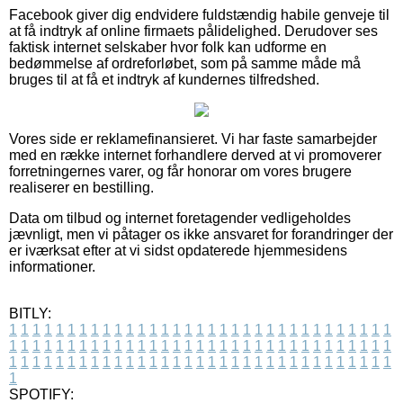
Facebook giver dig endvidere fuldstændig habile genveje til
at få indtryk af online firmaets pålidelighed. Derudover ses
faktisk internet selskaber hvor folk kan udforme en
bedømmelse af ordreforløbet, som på samme måde må
bruges til at få et indtryk af kundernes tilfredshed.
Vores side er reklamefinansieret. Vi har faste samarbejder
med en række internet forhandlere derved at vi promoverer
forretningernes varer, og får honorar om vores brugere
realiserer en bestilling.
Data om tilbud og internet foretagender vedligeholdes
jævnligt, men vi påtager os ikke ansvaret for forandringer der
er iværksat efter at vi sidst opdaterede hjemmesidens
informationer.
BITLY:
1
1
1
1
1
1
1
1
1
1
1
1
1
1
1
1
1
1
1
1
1
1
1
1
1
1
1
1
1
1
1
1
1
1
1
1
1
1
1
1
1
1
1
1
1
1
1
1
1
1
1
1
1
1
1
1
1
1
1
1
1
1
1
1
1
1
1
1
1
1
1
1
1
1
1
1
1
1
1
1
1
1
1
1
1
1
1
1
1
1
1
1
1
1
1
1
1
1
1
1
SPOTIFY: