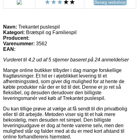
Besøg webshop
Navn:
Trekantet puslespil
Kategori:
Brætspil og Familiespil
Producent:
Varenummer:
3562
EAN:
Vurderet til
4.2
ud af 5 stjerner baseret på
24
anmeldelser
Mange online butikker tilbyder i dag mange forskellige
fragtløsninger. Et hit er i øjeblikket levering til et
afhentningssted, som giver dig mulighed for at hente de
købte produkter når der er tid til det. Denne er jo ret så
fleksibel, og desuden derudover den billigste
leveringsmanér ved køb af Trekantet puslespil.
Du kan tillige prøve at vælge at få sendt til din privatbolig
eller til dit arbejde. Metoden viser sig tit et hak mere
bekostelig, men desuden ret simpel. Den billigste
leveringsudgave er dog at hente varerne selv, men den
mulighed står og falder med at du er med kort afstand til
online forhandlerens hjemsted.