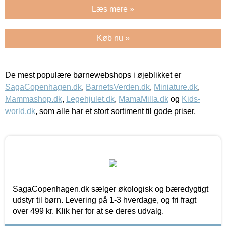
Læs mere »
Køb nu »
De mest populære børnewebshops i øjeblikket er
SagaCopenhagen.dk
,
BarnetsVerden.dk
,
Miniature.dk
,
Mammashop.dk
,
Legehjulet.dk
,
MamaMilla.dk
og
Kids-
world.dk
, som alle har et stort sortiment til gode priser.
SagaCopenhagen.dk sælger økologisk og bæredygtigt
udstyr til børn. Levering på 1-3 hverdage, og fri fragt
over 499 kr. Klik her for at se deres udvalg.