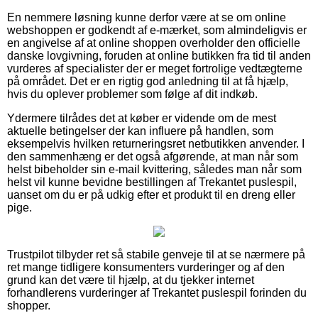
En nemmere løsning kunne derfor være at se om online
webshoppen er godkendt af e-mærket, som almindeligvis er
en angivelse af at online shoppen overholder den officielle
danske lovgivning, foruden at online butikken fra tid til anden
vurderes af specialister der er meget fortrolige vedtægterne
på området. Det er en rigtig god anledning til at få hjælp,
hvis du oplever problemer som følge af dit indkøb.
Ydermere tilrådes det at køber er vidende om de mest
aktuelle betingelser der kan influere på handlen, som
eksempelvis hvilken returneringsret netbutikken anvender. I
den sammenhæng er det også afgørende, at man når som
helst bibeholder sin e-mail kvittering, således man når som
helst vil kunne bevidne bestillingen af Trekantet puslespil,
uanset om du er på udkig efter et produkt til en dreng eller
pige.
Trustpilot tilbyder ret så stabile genveje til at se nærmere på
ret mange tidligere konsumenters vurderinger og af den
grund kan det være til hjælp, at du tjekker internet
forhandlerens vurderinger af Trekantet puslespil forinden du
shopper.