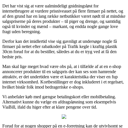
Det har vist sig at være ualmindeligt gnidningsløst for
internetbrugere at vurdere prisniveauet på flere firmaer på nettet, og
af den grund har en lang række netbutikker været nødt til at mindske
salgspriserne på deres produkter – til piger og drenge, og samtidig
også til kvinder og mænd – markant, og endda nogle gange love
fragt uden beregning.
Derfor kan det imidlertid vise sig gavnligt at undersøge nogle få
firmaer på nettet efter rabatkoder på Trafik kegle i kraftig plastik
30cm forud for at du bestiller, således at du er tryg ved at få den
bedste pris.
Man skal lige meget hvad være obs på, at i tilfælde af at en e-shop
annoncerer produkter til en salgspris der kan ses som hamrende
attraktiv, er det undertiden være et karakteristika der viser en fup
internet virksomhed. Kortbestillinger er dog inkluderet i et regelsæt,
hvilket bistår folk imod bedrageriske e-shops.
Vi anbefaler køb med gængse betalingskort eller mobilbetaling.
Alternativt kunne du vælge en afdragsløsning som eksempelvis
ViaBill, ifald du higer efter at klare pengene over tid.
Forud for at nogen shopper på en e-forretning kan de utvivlsomt se