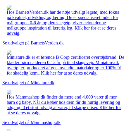
Hos BarnetsVerden.dk har de nøje udvalgt legetøj med fokus
på kvalitet, udvikling og læring. De er specialiseret inden for
målgruppen 0-6 år, og deres legetøj giver netop denne
målgruppe inspiration til lærerig leg. Klik her for at se deres
udvalg.
Se udvalget på BarnetsVerden.dk
Miniature.dk er et førende B Corp certificeret overtøjsbrand. De
klæder børn i alderen 0-12 år på til al slags vejr. Miniature.dk
overtøj er produceret af genanvendte materialer og er 100% fri
for skadelig kemi. Klik her for at se deres udvalg.
Se udvalget på Miniature.dk
Hos Mammashop.dk finder du mere end 4.000 varer til mor,
barn og baby. Når du køber hos dem får du hurtig levering og
adgang til et stort udvalg af varer, til skarpe priser. Klik her for
at se deres udvalg.
Se udvalget på Mammashop.dk