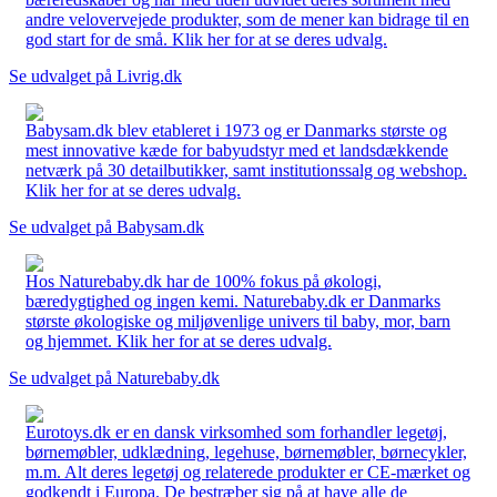
andre velovervejede produkter, som de mener kan bidrage til en
god start for de små. Klik her for at se deres udvalg.
Se udvalget på Livrig.dk
Babysam.dk blev etableret i 1973 og er Danmarks største og
mest innovative kæde for babyudstyr med et landsdækkende
netværk på 30 detailbutikker, samt institutionssalg og webshop.
Klik her for at se deres udvalg.
Se udvalget på Babysam.dk
Hos Naturebaby.dk har de 100% fokus på økologi,
bæredygtighed og ingen kemi. Naturebaby.dk er Danmarks
største økologiske og miljøvenlige univers til baby, mor, barn
og hjemmet. Klik her for at se deres udvalg.
Se udvalget på Naturebaby.dk
Eurotoys.dk er en dansk virksomhed som forhandler legetøj,
børnemøbler, udklædning, legehuse, børnemøbler, børnecykler,
m.m. Alt deres legetøj og relaterede produkter er CE-mærket og
godkendt i Europa. De bestræber sig på at have alle de