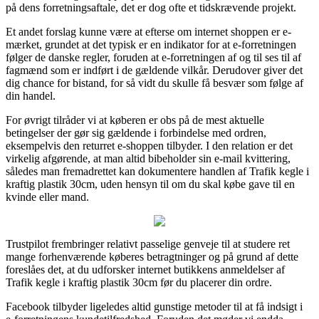
på dens forretningsaftale, det er dog ofte et tidskrævende projekt.
Et andet forslag kunne være at efterse om internet shoppen er e-
mærket, grundet at det typisk er en indikator for at e-forretningen
følger de danske regler, foruden at e-forretningen af og til ses til af
fagmænd som er indført i de gældende vilkår. Derudover giver det
dig chance for bistand, for så vidt du skulle få besvær som følge af
din handel.
For øvrigt tilråder vi at køberen er obs på de mest aktuelle
betingelser der gør sig gældende i forbindelse med ordren,
eksempelvis den returret e-shoppen tilbyder. I den relation er det
virkelig afgørende, at man altid bibeholder sin e-mail kvittering,
således man fremadrettet kan dokumentere handlen af Trafik kegle i
kraftig plastik 30cm, uden hensyn til om du skal købe gave til en
kvinde eller mand.
Trustpilot frembringer relativt passelige genveje til at studere ret
mange forhenværende køberes betragtninger og på grund af dette
foreslåes det, at du udforsker internet butikkens anmeldelser af
Trafik kegle i kraftig plastik 30cm før du placerer din ordre.
Facebook tilbyder ligeledes altid gunstige metoder til at få indsigt i