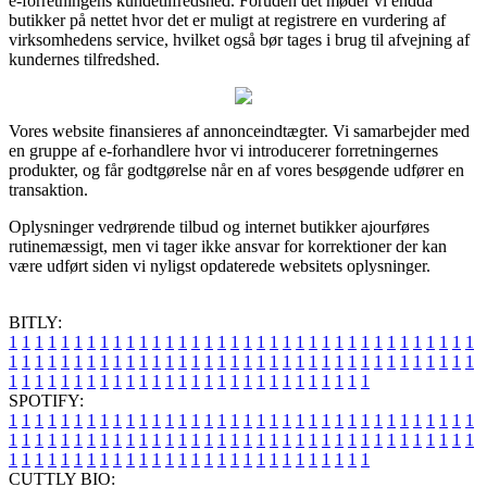
e-forretningens kundetilfredshed. Foruden det møder vi endda
butikker på nettet hvor det er muligt at registrere en vurdering af
virksomhedens service, hvilket også bør tages i brug til afvejning af
kundernes tilfredshed.
Vores website finansieres af annonceindtægter. Vi samarbejder med
en gruppe af e-forhandlere hvor vi introducerer forretningernes
produkter, og får godtgørelse når en af vores besøgende udfører en
transaktion.
Oplysninger vedrørende tilbud og internet butikker ajourføres
rutinemæssigt, men vi tager ikke ansvar for korrektioner der kan
være udført siden vi nyligst opdaterede websitets oplysninger.
BITLY:
1
1
1
1
1
1
1
1
1
1
1
1
1
1
1
1
1
1
1
1
1
1
1
1
1
1
1
1
1
1
1
1
1
1
1
1
1
1
1
1
1
1
1
1
1
1
1
1
1
1
1
1
1
1
1
1
1
1
1
1
1
1
1
1
1
1
1
1
1
1
1
1
1
1
1
1
1
1
1
1
1
1
1
1
1
1
1
1
1
1
1
1
1
1
1
1
1
1
1
1
SPOTIFY:
1
1
1
1
1
1
1
1
1
1
1
1
1
1
1
1
1
1
1
1
1
1
1
1
1
1
1
1
1
1
1
1
1
1
1
1
1
1
1
1
1
1
1
1
1
1
1
1
1
1
1
1
1
1
1
1
1
1
1
1
1
1
1
1
1
1
1
1
1
1
1
1
1
1
1
1
1
1
1
1
1
1
1
1
1
1
1
1
1
1
1
1
1
1
1
1
1
1
1
1
CUTTLY BIO: