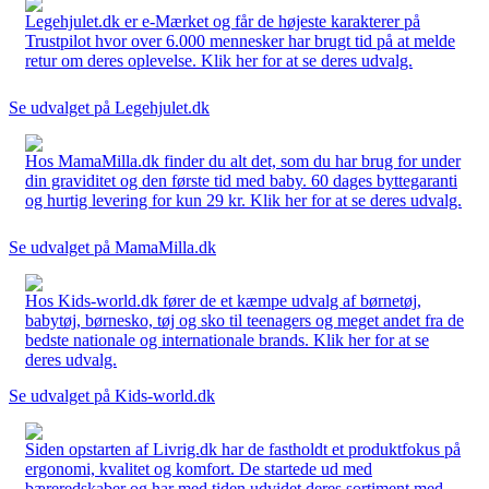
Legehjulet.dk er e-Mærket og får de højeste karakterer på
Trustpilot hvor over 6.000 mennesker har brugt tid på at melde
retur om deres oplevelse. Klik her for at se deres udvalg.
Se udvalget på Legehjulet.dk
Hos MamaMilla.dk finder du alt det, som du har brug for under
din graviditet og den første tid med baby. 60 dages byttegaranti
og hurtig levering for kun 29 kr. Klik her for at se deres udvalg.
Se udvalget på MamaMilla.dk
Hos Kids-world.dk fører de et kæmpe udvalg af børnetøj,
babytøj, børnesko, tøj og sko til teenagers og meget andet fra de
bedste nationale og internationale brands. Klik her for at se
deres udvalg.
Se udvalget på Kids-world.dk
Siden opstarten af Livrig.dk har de fastholdt et produktfokus på
ergonomi, kvalitet og komfort. De startede ud med
bæreredskaber og har med tiden udvidet deres sortiment med