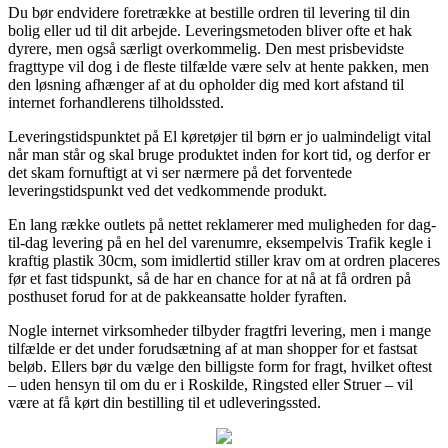
Du bør endvidere foretrække at bestille ordren til levering til din
bolig eller ud til dit arbejde. Leveringsmetoden bliver ofte et hak
dyrere, men også særligt overkommelig. Den mest prisbevidste
fragttype vil dog i de fleste tilfælde være selv at hente pakken, men
den løsning afhænger af at du opholder dig med kort afstand til
internet forhandlerens tilholdssted.
Leveringstidspunktet på El køretøjer til børn er jo ualmindeligt vital
når man står og skal bruge produktet inden for kort tid, og derfor er
det skam fornuftigt at vi ser nærmere på det forventede
leveringstidspunkt ved det vedkommende produkt.
En lang række outlets på nettet reklamerer med muligheden for dag-
til-dag levering på en hel del varenumre, eksempelvis Trafik kegle i
kraftig plastik 30cm, som imidlertid stiller krav om at ordren placeres
før et fast tidspunkt, så de har en chance for at nå at få ordren på
posthuset forud for at de pakkeansatte holder fyraften.
Nogle internet virksomheder tilbyder fragtfri levering, men i mange
tilfælde er det under forudsætning af at man shopper for et fastsat
beløb. Ellers bør du vælge den billigste form for fragt, hvilket oftest
– uden hensyn til om du er i Roskilde, Ringsted eller Struer – vil
være at få kørt din bestilling til et udleveringssted.