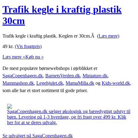
Trafik kegle i kraftig plastik
30cm
Trafik kegle i kraftig plastik. Keglen er 30cm.Â
(Læs mere)
49
kr.
(Vis fragtpris)
Læs mere »
Køb nu »
De mest populære børnewebshops i øjeblikket er
SagaCopenhagen.dk
,
BarnetsVerden.dk
,
Miniature.dk
,
Mammashop.dk
,
Legehjulet.dk
,
MamaMilla.dk
og
Kids-world.dk
,
som alle har et stort sortiment til gode priser.
SagaCopenhagen.dk sælger økologisk og bæredygtigt udstyr til
børn. Levering på 1-3 hverdage, og fri fragt over 499 kr. Klik
her for at se deres udvalg.
Se udvalget på SagaCopenhagen.dk