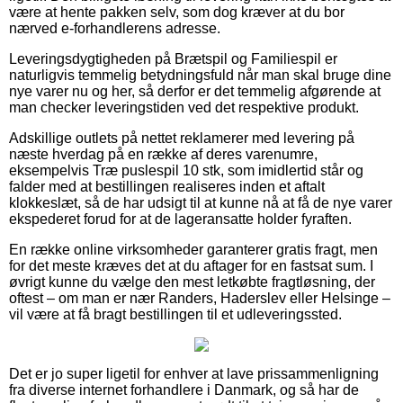
være at hente pakken selv, som dog kræver at du bor
nærved e-forhandlerens adresse.
Leveringsdygtigheden på Brætspil og Familiespil er
naturligvis temmelig betydningsfuld når man skal bruge dine
nye varer nu og her, så derfor er det temmelig afgørende at
man checker leveringstiden ved det respektive produkt.
Adskillige outlets på nettet reklamerer med levering på
næste hverdag på en række af deres varenumre,
eksempelvis Træ puslespil 10 stk, som imidlertid står og
falder med at bestillingen realiseres inden et aftalt
klokkeslæt, så de har udsigt til at kunne nå at få de nye varer
ekspederet forud for at de lageransatte holder fyraften.
En række online virksomheder garanterer gratis fragt, men
for det meste kræves det at du aftager for en fastsat sum. I
øvrigt kunne du vælge den mest letkøbte fragtløsning, der
oftest – om man er nær Randers, Haderslev eller Helsinge –
vil være at få bragt bestillingen til et udleveringssted.
Det er jo super ligetil for enhver at lave prissammenligning
fra diverse internet forhandlere i Danmark, og så har de