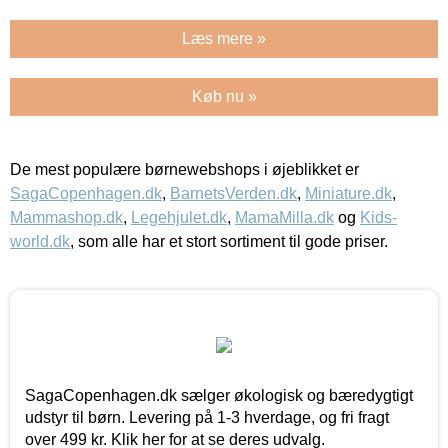
Læs mere »
Køb nu »
De mest populære børnewebshops i øjeblikket er
SagaCopenhagen.dk
,
BarnetsVerden.dk
,
Miniature.dk
,
Mammashop.dk
,
Legehjulet.dk
,
MamaMilla.dk
og
Kids-
world.dk
, som alle har et stort sortiment til gode priser.
SagaCopenhagen.dk sælger økologisk og bæredygtigt
udstyr til børn. Levering på 1-3 hverdage, og fri fragt
over 499 kr. Klik her for at se deres udvalg.