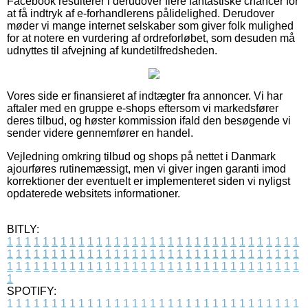
Facebook resulterer i derudover flere fantastiske chancer for
at få indtryk af e-forhandlerens pålidelighed. Derudover
møder vi mange internet selskaber som giver folk mulighed
for at notere en vurdering af ordreforløbet, som desuden må
udnyttes til afvejning af kundetilfredsheden.
Vores side er finansieret af indtægter fra annoncer. Vi har
aftaler med en gruppe e-shops eftersom vi markedsfører
deres tilbud, og høster kommission ifald den besøgende vi
sender videre gennemfører en handel.
Vejledning omkring tilbud og shops på nettet i Danmark
ajourføres rutinemæssigt, men vi giver ingen garanti imod
korrektioner der eventuelt er implementeret siden vi nyligst
opdaterede websitets informationer.
BITLY:
1
1
1
1
1
1
1
1
1
1
1
1
1
1
1
1
1
1
1
1
1
1
1
1
1
1
1
1
1
1
1
1
1
1
1
1
1
1
1
1
1
1
1
1
1
1
1
1
1
1
1
1
1
1
1
1
1
1
1
1
1
1
1
1
1
1
1
1
1
1
1
1
1
1
1
1
1
1
1
1
1
1
1
1
1
1
1
1
1
1
1
1
1
1
1
1
1
1
1
1
SPOTIFY:
1
1
1
1
1
1
1
1
1
1
1
1
1
1
1
1
1
1
1
1
1
1
1
1
1
1
1
1
1
1
1
1
1