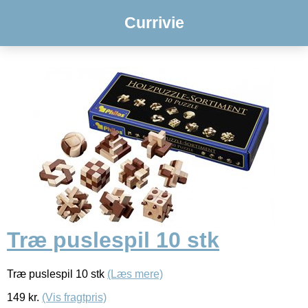
Currivie
Træ puslespil 10 stk
Træ puslespil 10 stk
(Læs mere)
149
kr.
(Vis fragtpris)