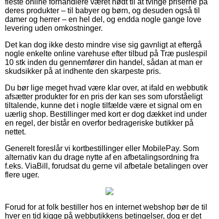
fleste online forhandlere været nødt til at tvinge priserne på
deres produkter – til babyer og børn, og desuden også til
damer og herrer – en hel del, og endda nogle gange love
levering uden omkostninger.
Det kan dog ikke desto mindre vise sig gavnligt at eftergå
nogle enkelte online varehuse efter tilbud på Træ puslespil
10 stk inden du gennemfører din handel, sådan at man er
skudsikker på at indhente den skarpeste pris.
Du bør lige meget hvad være klar over, at ifald en webbutik
afsætter produkter for en pris der kan ses som uforståeligt
tiltalende, kunne det i nogle tilfælde være et signal om en
uærlig shop. Bestillinger med kort er dog dækket ind under
en regel, der bistår en overfor bedrageriske butikker på
nettet.
Generelt foreslår vi kortbestillinger eller MobilePay. Som
alternativ kan du drage nytte af en afbetalingsordning fra
f.eks. ViaBill, forudsat du gerne vil afbetale betalingen over
flere uger.
Forud for at folk bestiller hos en internet webshop bør de til
hver en tid kigge på webbutikkens betingelser, dog er det