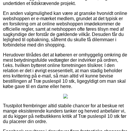
undertiden et tidskrævende projekt.
En anden valgmulighed kan være at granske hvorvidt online
webshoppen er e-mærket medlem, grundet at det typisk er
en forsikring om at online webshoppen imødekommer de
officielle regler, samt at netshoppen ofte føres tilsyn med af
sagkyndige der forstår de gældende vilkår. Desuden får du
lejlighed til opbakning, såfremt du skulle få dilemmaer i
forbindelse med din shopping.
Herudover tilrådes det at køberen er omhyggelig omkring de
mest betydningsfulde vedtægter der indvirker på ordren,
f.eks. hvilken bytteret online forretningen tilsikrer. I den
relation er det i øvrigt essesentielt, at man stadig beholder
ens kvittering på e-mail, så man altid vil kunne bevise
bestillingen af Træ puslespil 10 stk, ligegyldigt om man skal
købe gave til en dame eller herre.
Trustpilot frembringer altid stabile chancer for at beskue ret
mange eksisterende kunders tanker og herved anbefaler vi,
at du kigger på netbutikkens kritik af Træ puslespil 10 stk før
du placerer din ordre.