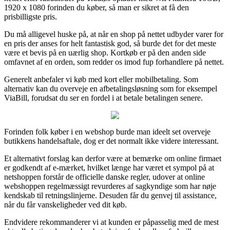
1920 x 1080 forinden du køber, så man er sikret at få den
prisbilligste pris.
Du må alligevel huske på, at når en shop på nettet udbyder varer for
en pris der anses for helt fantastisk god, så burde det for det meste
være et bevis på en uærlig shop. Kortkøb er på den anden side
omfavnet af en orden, som redder os imod fup forhandlere på nettet.
Generelt anbefaler vi køb med kort eller mobilbetaling. Som
alternativ kan du overveje en afbetalingsløsning som for eksempel
ViaBill, forudsat du ser en fordel i at betale betalingen senere.
Forinden folk køber i en webshop burde man ideelt set overveje
butikkens handelsaftale, dog er det normalt ikke videre interessant.
Et alternativt forslag kan derfor være at bemærke om online firmaet
er godkendt af e-mærket, hvilket længe har været et sympol på at
netshoppen forstår de officielle danske regler, udover at online
webshoppen regelmæssigt revurderes af sagkyndige som har nøje
kendskab til retningslinjerne. Desuden får du genvej til assistance,
når du får vanskeligheder ved dit køb.
Endvidere rekommanderer vi at kunden er påpasselig med de mest