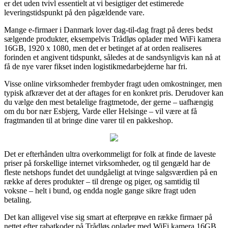
er det uden tvivl essentielt at vi besigtiger det estimerede
leveringstidspunkt på den pågældende vare.
Mange e-firmaer i Danmark lover dag-til-dag fragt på deres bedst
sælgende produkter, eksempelvis Trådløs oplader med WiFi kamera
16GB, 1920 x 1080, men det er betinget af at orden realiseres
forinden et angivent tidspunkt, således at de sandsynligvis kan nå at
få de nye varer fikset inden logistikmedarbejderne har fri.
Visse online virksomheder frembyder fragt uden omkostninger, men
typisk afkræver det at der aftages for en konkret pris. Derudover kan
du vælge den mest betalelige fragtmetode, der gerne – uafhængig
om du bor nær Esbjerg, Varde eller Helsinge – vil være at få
fragtmanden til at bringe dine varer til en pakkeshop.
Det er efterhånden ultra overkommeligt for folk at finde de laveste
priser på forskellige internet virksomheder, og til gengæld har de
fleste netshops fundet det uundgåeligt at tvinge salgsværdien på en
række af deres produkter – til drenge og piger, og samtidig til
voksne – helt i bund, og endda nogle gange sikre fragt uden
betaling.
Det kan alligevel vise sig smart at efterprøve en række firmaer på
nettet efter rabatkoder på Trådløs oplader med WiFi kamera 16GB,