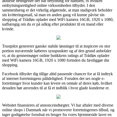
aktuelle betingelser der har betydning for handlen, fx hvilken
ombytningsrettighed online virksomheden tilbyder. I den
sammenhæng er det virkelig afgørende, at man stadigvæk beholder
sin kvitteringsmail, så man en anden gang vil kunne påvise sin
shopping af Trådløs oplader med WiFi kamera 16GB, 1920 x 1080,
uafhængig om du er på udkig efter produkter til en mand eller
kvinde.
Trustpilot genererer ganske stabile løsninger til at inspicere en stor
portion nuværende køberes synspunkter og af den grund anbefaler
vi, at du gennemsøger online butikkens ratings af Trådløs oplader
med WiFi kamera 16GB, 1920 x 1080 forinden du færdiggør din
shopping.
Facebook tilbyder dig tillige altid passende chancer for at få indtryk
af internet forretningens pålidelighed. Foruden det ses nogle e-
forretninger hvor kunder kan levere en omtale af deres køb, hvilket
desuden bør anvendes til at få et indblik i hvor glade kunderne er.
Websitet finansieres af annonceindtægter. Vi har aftaler med diverse
online shops i Danmark når vi promoverer forretningernes tilbud, og
tager godtgørelse forudsat en bruger fra vores hjemmeside laver en