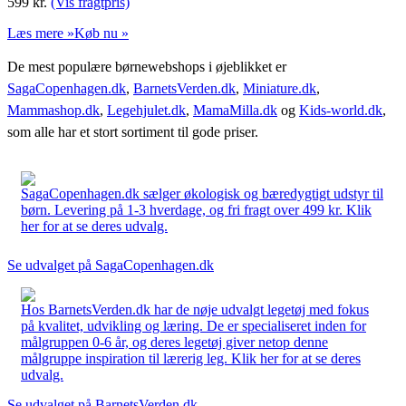
599
kr.
(Vis fragtpris)
Læs mere »
Køb nu »
De mest populære børnewebshops i øjeblikket er
SagaCopenhagen.dk
,
BarnetsVerden.dk
,
Miniature.dk
,
Mammashop.dk
,
Legehjulet.dk
,
MamaMilla.dk
og
Kids-world.dk
,
som alle har et stort sortiment til gode priser.
SagaCopenhagen.dk sælger økologisk og bæredygtigt udstyr til
børn. Levering på 1-3 hverdage, og fri fragt over 499 kr. Klik
her for at se deres udvalg.
Se udvalget på SagaCopenhagen.dk
Hos BarnetsVerden.dk har de nøje udvalgt legetøj med fokus
på kvalitet, udvikling og læring. De er specialiseret inden for
målgruppen 0-6 år, og deres legetøj giver netop denne
målgruppe inspiration til lærerig leg. Klik her for at se deres
udvalg.
Se udvalget på BarnetsVerden.dk