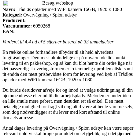
Besøg webshop
Navn:
Trådløs oplader med WiFi kamera 16GB, 1920 x 1080
Kategori:
Overvågning / Spion udstyr
Producent:
Varenummer:
6950268
EAN:
Vurderet til
4.4
ud af 5 stjerner baseret på
33
anmeldelser
En række online forhandlere tilbyder til alt held alverdens
fragtløsninger. Den mest almindelige er på nuværende tidspunkt
levering til en pakkeshop, og så kan du blot hente din ordre lige når
det passer dig. Leveringsformen er jo temmelig uproblematisk, samt
tit endda den mest prisbevidste form for levering ved køb af Trådløs
oplader med WiFi kamera 16GB, 1920 x 1080.
Du burde derudover afveje for og imod at vælge udbringning til din
hjemmeadresse eller ud til din arbejdsplads. Metoden er undertiden
en lille smule mere pebret, men desuden ret så enkel. Den mest
betalelige mulighed for fragt vil dog altid være at hente varerne selv,
som dog nødvendiggør at du lever med kort afstand til online
firmaets adresse.
Antal dages levering på Overvågning / Spion udstyr kan være super
relevant ifald vi skal bruge produktet om et øjeblik, og i det øjemed