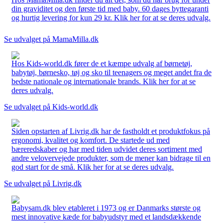
din graviditet og den første tid med baby. 60 dages byttegaranti
og hurtig levering for kun 29 kr. Klik her for at se deres udvalg.
Se udvalget på MamaMilla.dk
Hos Kids-world.dk fører de et kæmpe udvalg af børnetøj,
babytøj, børnesko, tøj og sko til teenagers og meget andet fra de
bedste nationale og internationale brands. Klik her for at se
deres udvalg.
Se udvalget på Kids-world.dk
Siden opstarten af Livrig.dk har de fastholdt et produktfokus på
ergonomi, kvalitet og komfort. De startede ud med
bæreredskaber og har med tiden udvidet deres sortiment med
andre velovervejede produkter, som de mener kan bidrage til en
god start for de små. Klik her for at se deres udvalg.
Se udvalget på Livrig.dk
Babysam.dk blev etableret i 1973 og er Danmarks største og
mest innovative kæde for babyudstyr med et landsdækkende