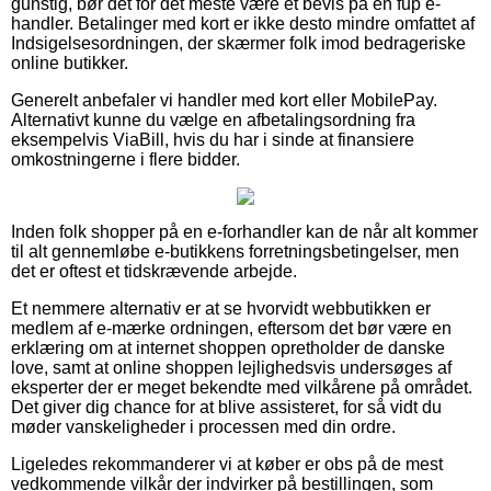
gunstig, bør det for det meste være et bevis på en fup e-
handler. Betalinger med kort er ikke desto mindre omfattet af
Indsigelsesordningen, der skærmer folk imod bedrageriske
online butikker.
Generelt anbefaler vi handler med kort eller MobilePay.
Alternativt kunne du vælge en afbetalingsordning fra
eksempelvis ViaBill, hvis du har i sinde at finansiere
omkostningerne i flere bidder.
Inden folk shopper på en e-forhandler kan de når alt kommer
til alt gennemløbe e-butikkens forretningsbetingelser, men
det er oftest et tidskrævende arbejde.
Et nemmere alternativ er at se hvorvidt webbutikken er
medlem af e-mærke ordningen, eftersom det bør være en
erklæring om at internet shoppen opretholder de danske
love, samt at online shoppen lejlighedsvis undersøges af
eksperter der er meget bekendte med vilkårene på området.
Det giver dig chance for at blive assisteret, for så vidt du
møder vanskeligheder i processen med din ordre.
Ligeledes rekommanderer vi at køber er obs på de mest
vedkommende vilkår der indvirker på bestillingen, som