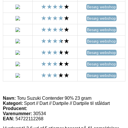
Besøg webshop
Besøg webshop
Besøg webshop
Besøg webshop
Besøg webshop
Besøg webshop
Besøg webshop
Navn:
Toru Suzuki Contender 90% 23 gram
Kategori:
Sport // Dart // Dartpile // Dartpile til ståldart
Producent:
Varenummer:
30534
EAN:
54722112268