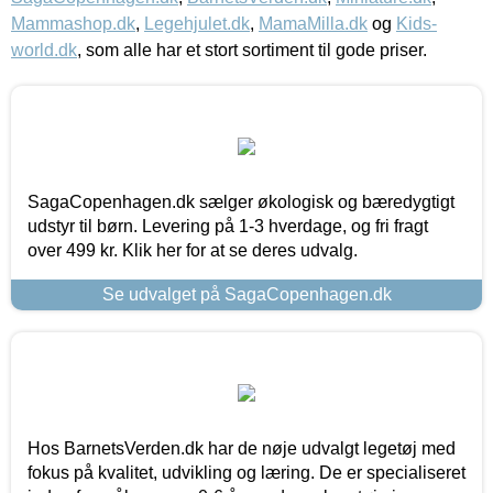
Mammashop.dk
,
Legehjulet.dk
,
MamaMilla.dk
og
Kids-
world.dk
, som alle har et stort sortiment til gode priser.
SagaCopenhagen.dk sælger økologisk og bæredygtigt
udstyr til børn. Levering på 1-3 hverdage, og fri fragt
over 499 kr. Klik her for at se deres udvalg.
Se udvalget på SagaCopenhagen.dk
Hos BarnetsVerden.dk har de nøje udvalgt legetøj med
fokus på kvalitet, udvikling og læring. De er specialiseret