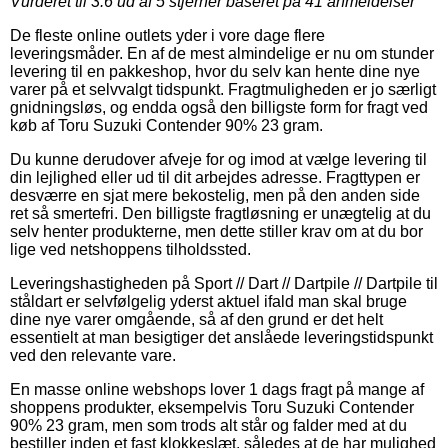
Vurderet til
3.6
ud af 5 stjerner baseret på
41
anmeldelser
De fleste online outlets yder i vore dage flere
leveringsmåder. En af de mest almindelige er nu om stunder
levering til en pakkeshop, hvor du selv kan hente dine nye
varer på et selvvalgt tidspunkt. Fragtmuligheden er jo særligt
gnidningsløs, og endda også den billigste form for fragt ved
køb af Toru Suzuki Contender 90% 23 gram.
Du kunne derudover afveje for og imod at vælge levering til
din lejlighed eller ud til dit arbejdes adresse. Fragttypen er
desværre en sjat mere bekostelig, men på den anden side
ret så smertefri. Den billigste fragtløsning er unægtelig at du
selv henter produkterne, men dette stiller krav om at du bor
lige ved netshoppens tilholdssted.
Leveringshastigheden på Sport // Dart // Dartpile // Dartpile til
ståldart er selvfølgelig yderst aktuel ifald man skal bruge
dine nye varer omgående, så af den grund er det helt
essentielt at man besigtiger det anslåede leveringstidspunkt
ved den relevante vare.
En masse online webshops lover 1 dags fragt på mange af
shoppens produkter, eksempelvis Toru Suzuki Contender
90% 23 gram, men som trods alt står og falder med at du
bestiller inden et fast klokkeslæt, således at de har mulighed