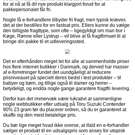
for at nå at få dit nye produkt klargjort forud for at
pakkepersonalet får fri.
Nogle få e-forhandlere tilbyder fri fragt, men typisk kræves
det at der bestilles for en fastsat pris. Ellers kunne du vælge
den billigste fragttype, som ofte – ligegyldigt om man bor i
Køge, Rønne eller Lystrup – vil blive at få fragtfirmaet til at
bringe din pakke til et udleveringssted.
Det er efterhånden meget let for alle at sammenholde priser
hos flere internet butikker i Danmark, og derved har masser
af e-forretninger fundet det uundgåeligt at reducere
prisniveauet på specielt deres bedst i test produkter – til
babyer og børn, og tillige også til damer og herrer –
betydeligt, og endda nogle gange garantere fragtfri levering.
Derfor kan det immervæk være lukrativt at sammenligne
nogle webbutikker efter udsalg på Toru Suzuki Contender
90% 23 gram før du placerer ordren, så du er garanteret at
skaffe sig den mest betalelige pris.
Du bør lige meget hvad ikke overse, at ifald en e-forhandler
sælger et produkt til en udsalgspris som anses for utopisk