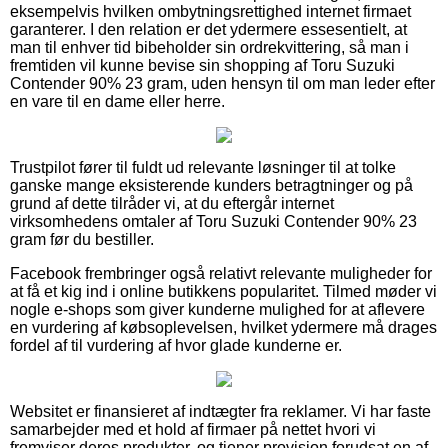
eksempelvis hvilken ombytningsrettighed internet firmaet
garanterer. I den relation er det ydermere essesentielt, at
man til enhver tid bibeholder sin ordrekvittering, så man i
fremtiden vil kunne bevise sin shopping af Toru Suzuki
Contender 90% 23 gram, uden hensyn til om man leder efter
en vare til en dame eller herre.
Trustpilot fører til fuldt ud relevante løsninger til at tolke
ganske mange eksisterende kunders betragtninger og på
grund af dette tilråder vi, at du eftergår internet
virksomhedens omtaler af Toru Suzuki Contender 90% 23
gram før du bestiller.
Facebook frembringer også relativt relevante muligheder for
at få et kig ind i online butikkens popularitet. Tilmed møder vi
nogle e-shops som giver kunderne mulighed for at aflevere
en vurdering af købsoplevelsen, hvilket ydermere må drages
fordel af til vurdering af hvor glade kunderne er.
Websitet er finansieret af indtægter fra reklamer. Vi har faste
samarbejder med et hold af firmaer på nettet hvori vi
fremviser deres produkter, og tjener provision forudsat en af