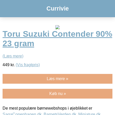
Currivie
Toru Suzuki Contender 90%
23 gram
(Læs mere)
449
kr.
(Vis fragtpris)
Læs mere »
Køb nu »
De mest populære børnewebshops i øjeblikket er
SagaCopenhagen.dk
,
BarnetsVerden.dk
,
Miniature.dk
,