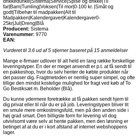
drikkedunke|Sistema|Service|Spise og drikke|Til
far|Barn|Tumling|Voksen|Til mor|0-100 kr. |Småt og
godt|Tilbehør til madpakken|Alt til
Madpakken|Kalendergaver|Kalendergaver0-
25kr|Jul|Dreng|Blå
Producent:
Sistema
Varenummer:
9770
EAN:
Vurderet til
3.6
ud af 5 stjerner baseret på
15
anmeldelser
Mange e-firmaer udlover til alt held en lang række forskellige
leveringstyper. En der er meget anvendt er p.t. at få sendt til
en pakkeshop, hvor du selv henter de købte produkter når
det passer dig. Fragtmetoden er nemlig super simpel, og ofte
tillige den mindst kostelige mulighed for fragt ved køb af To
Go Bestiksæt m. Beholder (Blå).
Du kunne ydermere foretrække at få pakken sendt hjem til
dig privat eller til når du er på job. Leveringstypen bliver tit
en smule mere omkostningsfuld, men på den anden side i
høj grad smart. Den billigste form for levering vil dog
utvivlsomt være selv at hente pakken, men den løsning er
betinget af at du er i kort afstand af internet webshoppens
lager.