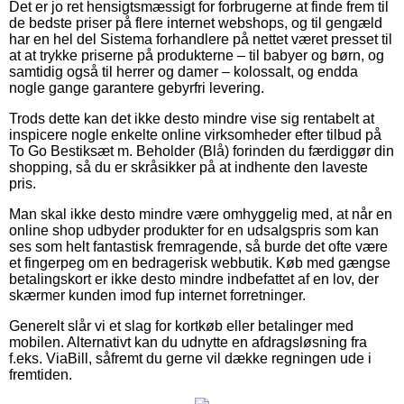
Det er jo ret hensigtsmæssigt for forbrugerne at finde frem til
de bedste priser på flere internet webshops, og til gengæld
har en hel del Sistema forhandlere på nettet været presset til
at at trykke priserne på produkterne – til babyer og børn, og
samtidig også til herrer og damer – kolossalt, og endda
nogle gange garantere gebyrfri levering.
Trods dette kan det ikke desto mindre vise sig rentabelt at
inspicere nogle enkelte online virksomheder efter tilbud på
To Go Bestiksæt m. Beholder (Blå) forinden du færdiggør din
shopping, så du er skråsikker på at indhente den laveste
pris.
Man skal ikke desto mindre være omhyggelig med, at når en
online shop udbyder produkter for en udsalgspris som kan
ses som helt fantastisk fremragende, så burde det ofte være
et fingerpeg om en bedragerisk webbutik. Køb med gængse
betalingskort er ikke desto mindre indbefattet af en lov, der
skærmer kunden imod fup internet forretninger.
Generelt slår vi et slag for kortkøb eller betalinger med
mobilen. Alternativt kan du udnytte en afdragsløsning fra
f.eks. ViaBill, såfremt du gerne vil dække regningen ude i
fremtiden.