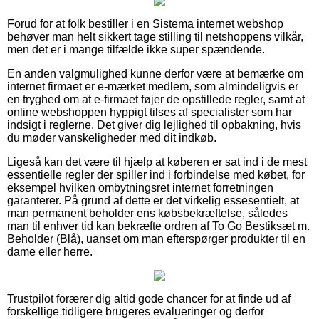
Forud for at folk bestiller i en Sistema internet webshop
behøver man helt sikkert tage stilling til netshoppens vilkår,
men det er i mange tilfælde ikke super spændende.
En anden valgmulighed kunne derfor være at bemærke om
internet firmaet er e-mærket medlem, som almindeligvis er
en tryghed om at e-firmaet føjer de opstillede regler, samt at
online webshoppen hyppigt tilses af specialister som har
indsigt i reglerne. Det giver dig lejlighed til opbakning, hvis
du møder vanskeligheder med dit indkøb.
Ligeså kan det være til hjælp at køberen er sat ind i de mest
essentielle regler der spiller ind i forbindelse med købet, for
eksempel hvilken ombytningsret internet forretningen
garanterer. På grund af dette er det virkelig essesentielt, at
man permanent beholder ens købsbekræftelse, således
man til enhver tid kan bekræfte ordren af To Go Bestiksæt m.
Beholder (Blå), uanset om man efterspørger produkter til en
dame eller herre.
Trustpilot forærer dig altid gode chancer for at finde ud af
forskellige tidligere brugeres evalueringer og derfor