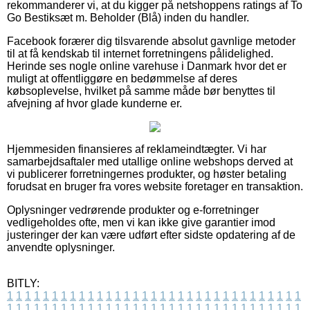
rekommanderer vi, at du kigger på netshoppens ratings af To
Go Bestiksæt m. Beholder (Blå) inden du handler.
Facebook forærer dig tilsvarende absolut gavnlige metoder
til at få kendskab til internet forretningens pålidelighed.
Herinde ses nogle online varehuse i Danmark hvor det er
muligt at offentliggøre en bedømmelse af deres
købsoplevelse, hvilket på samme måde bør benyttes til
afvejning af hvor glade kunderne er.
Hjemmesiden finansieres af reklameindtægter. Vi har
samarbejdsaftaler med utallige online webshops derved at
vi publicerer forretningernes produkter, og høster betaling
forudsat en bruger fra vores website foretager en transaktion.
Oplysninger vedrørende produkter og e-forretninger
vedligeholdes ofte, men vi kan ikke give garantier imod
justeringer der kan være udført efter sidste opdatering af de
anvendte oplysninger.
BITLY:
1
1
1
1
1
1
1
1
1
1
1
1
1
1
1
1
1
1
1
1
1
1
1
1
1
1
1
1
1
1
1
1
1
1
1
1
1
1
1
1
1
1
1
1
1
1
1
1
1
1
1
1
1
1
1
1
1
1
1
1
1
1
1
1
1
1