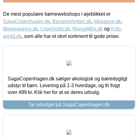
De mest populære børnewebshops i øjeblikket er
SagaCopenhagen.dk
,
BarnetsVerden.dk
,
Miniature.dk
,
Mammashop.dk
,
Legehjulet.dk
,
MamaMilla.dk
og
Kids-
world.dk
, som alle har et stort sortiment til gode priser.
SagaCopenhagen.dk sælger økologisk og bæredygtigt
udstyr til børn. Levering på 1-3 hverdage, og fri fragt
over 499 kr. Klik her for at se deres udvalg.
Se udvalget på SagaCopenhagen.dk