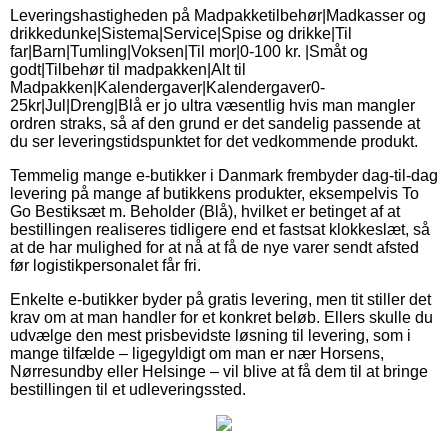
Leveringshastigheden på Madpakketilbehør|Madkasser og
drikkedunke|Sistema|Service|Spise og drikke|Til
far|Barn|Tumling|Voksen|Til mor|0-100 kr. |Småt og
godt|Tilbehør til madpakken|Alt til
Madpakken|Kalendergaver|Kalendergaver0-
25kr|Jul|Dreng|Blå er jo ultra væsentlig hvis man mangler
ordren straks, så af den grund er det sandelig passende at
du ser leveringstidspunktet for det vedkommende produkt.
Temmelig mange e-butikker i Danmark frembyder dag-til-dag
levering på mange af butikkens produkter, eksempelvis To
Go Bestiksæt m. Beholder (Blå), hvilket er betinget af at
bestillingen realiseres tidligere end et fastsat klokkeslæt, så
at de har mulighed for at nå at få de nye varer sendt afsted
før logistikpersonalet får fri.
Enkelte e-butikker byder på gratis levering, men tit stiller det
krav om at man handler for et konkret beløb. Ellers skulle du
udvælge den mest prisbevidste løsning til levering, som i
mange tilfælde – ligegyldigt om man er nær Horsens,
Nørresundby eller Helsinge – vil blive at få dem til at bringe
bestillingen til et udleveringssted.