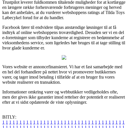
Trustpilot leverer fuldkommen tiltalende muligheder for at kortlægge
en længere række forhenværende forbrugeres meninger og herved
kan det anbefales, at du vurderer webshoppens ratings af Tilda Toys
Løbecykel forud for at du handler.
Facebook fører til endvidere tilpas anstændige løsninger til at få
indtryk af online webshoppens troværdighed. Desuden ser vi en del
e-forretninger som tilbyder kunderne at registrere en bedømmelse af
virksomhedens service, som ligeledes bør bruges til at tage stilling til
hvor glade kunderne er.
Vores website er annoncefinansieret. Vi har et fast samarbejde med
en hel del forhandlere på nettet hvor vi promoverer butikkernes
varer, og tager imod betaling i tilfælde af at en bruger fra vores
website realiserer en transaktion.
Informationer omkring varer og webbutikker vedligeholdes ofte,
men der gives ikke garantier imod rettelser der potentielt er realiseret
efter at vi sidst opdaterede de viste oplysninger.
BITLY:
1
1
1
1
1
1
1
1
1
1
1
1
1
1
1
1
1
1
1
1
1
1
1
1
1
1
1
1
1
1
1
1
1
1
1
1
1
1
1
1
1
1
1
1
1
1
1
1
1
1
1
1
1
1
1
1
1
1
1
1
1
1
1
1
1
1
1
1
1
1
1
1