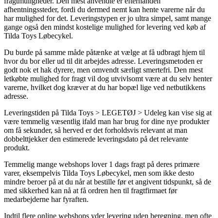
fragtmuligheder. Den mest anvendte er efterhånden
afhentningssteder, fordi du dermed nemt kan hente varerne når du
har mulighed for det. Leveringstypen er jo ultra simpel, samt mange
gange også den mindst kostelige mulighed for levering ved køb af
Tilda Toys Løbecykel.
Du burde på samme måde påtænke at vælge at få udbragt hjem til
hvor du bor eller ud til dit arbejdes adresse. Leveringsmetoden er
godt nok et hak dyrere, men omvendt særligt smertefri. Den mest
letkøbte mulighed for fragt vil dog utvivlsomt være at du selv henter
varerne, hvilket dog kræver at du har bopæl lige ved netbutikkens
adresse.
Leveringstiden på Tilda Toys > LEGETØJ > Udeleg kan vise sig at
være temmelig væsentlig ifald man har brug for dine nye produkter
om få sekunder, så herved er det forholdsvis relevant at man
dobbelttjekker den estimerede leveringsdato på det relevante
produkt.
Temmelig mange webshops lover 1 dags fragt på deres primære
varer, eksempelvis Tilda Toys Løbecykel, men som ikke desto
mindre beroer på at du når at bestille før et angivent tidspunkt, så de
med sikkerhed kan nå at få ordren hen til fragtfirmaet før
medarbejderne har fyraften.
Indtil flere online webshops yder levering uden beregning, men ofte