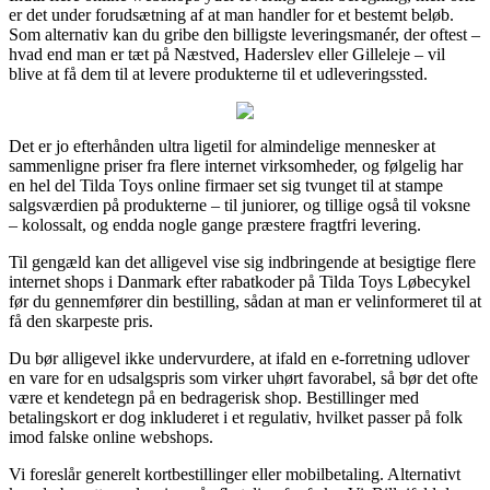
er det under forudsætning af at man handler for et bestemt beløb.
Som alternativ kan du gribe den billigste leveringsmanér, der oftest –
hvad end man er tæt på Næstved, Haderslev eller Gilleleje – vil
blive at få dem til at levere produkterne til et udleveringssted.
Det er jo efterhånden ultra ligetil for almindelige mennesker at
sammenligne priser fra flere internet virksomheder, og følgelig har
en hel del Tilda Toys online firmaer set sig tvunget til at stampe
salgsværdien på produkterne – til juniorer, og tillige også til voksne
– kolossalt, og endda nogle gange præstere fragtfri levering.
Til gengæld kan det alligevel vise sig indbringende at besigtige flere
internet shops i Danmark efter rabatkoder på Tilda Toys Løbecykel
før du gennemfører din bestilling, sådan at man er velinformeret til at
få den skarpeste pris.
Du bør alligevel ikke undervurdere, at ifald en e-forretning udlover
en vare for en udsalgspris som virker uhørt favorabel, så bør det ofte
være et kendetegn på en bedragerisk shop. Bestillinger med
betalingskort er dog inkluderet i et regulativ, hvilket passer på folk
imod falske online webshops.
Vi foreslår generelt kortbestillinger eller mobilbetaling. Alternativt