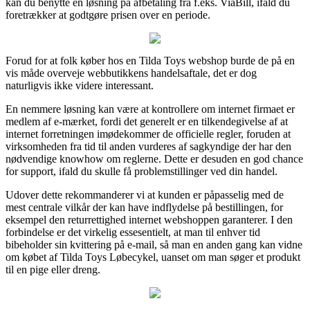
kan du benytte en løsning på afbetaling fra f.eks. ViaBill, ifald du
foretrækker at godtgøre prisen over en periode.
Forud for at folk køber hos en Tilda Toys webshop burde de på en
vis måde overveje webbutikkens handelsaftale, det er dog
naturligvis ikke videre interessant.
En nemmere løsning kan være at kontrollere om internet firmaet er
medlem af e-mærket, fordi det generelt er en tilkendegivelse af at
internet forretningen imødekommer de officielle regler, foruden at
virksomheden fra tid til anden vurderes af sagkyndige der har den
nødvendige knowhow om reglerne. Dette er desuden en god chance
for support, ifald du skulle få problemstillinger ved din handel.
Udover dette rekommanderer vi at kunden er påpasselig med de
mest centrale vilkår der kan have indflydelse på bestillingen, for
eksempel den returrettighed internet webshoppen garanterer. I den
forbindelse er det virkelig essesentielt, at man til enhver tid
bibeholder sin kvittering på e-mail, så man en anden gang kan vidne
om købet af Tilda Toys Løbecykel, uanset om man søger et produkt
til en pige eller dreng.