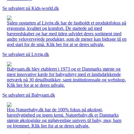
Se udvalget på Kids-world.dk
Siden opstarten af Livrig.dk har de fastholdt et produktfokus på
ergonomi, kvalitet og komfort. De startede ud med
bæreredskaber og har med tiden udvidet deres sortiment med
andre velovervejede produkter, som de mener kan bidrage til en
god start for de små. Klik her for at se deres udvalg.
Se udvalget på Livrig.dk
Babysam.dk blev etableret i 1973 og er Danmarks største og
mest innovative kæde for babyudstyr med et landsdækkende
netværk på 30 detailbutikker, samt institutionssalg og webshop.
Klik her for at se deres udvalg.
Se udvalget på Babysam.dk
Hos Naturebaby.dk har de 100% fokus på økologi,
bæredygtighed og ingen kemi. Naturebaby.dk er Danmarks
største økologiske og miljøvenlige univers til baby, mor, barn
og hjemmet. Klik her for at se deres udvalg.