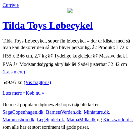
Currivie
Tilda Toys Løbecykel
Tilda Toys Løbecykel, super fin løbecykel – der er klister med så
man kan dekorer den så den bliver personlig. â¢ Produkt: L72 x
H55 x B46 cm, 2,7 kg â¢ Tydelige kuglelejer â¢ Massive dæk i
EVA â¢ Modstandsdygtig akryllak â¢ Sadel justerbar 32-42 cm
(Læs mere)
549.95
kr.
(Vis fragtpris)
Læs mere »
Køb nu »
De mest populære børnewebshops i øjeblikket er
SagaCopenhagen.dk
,
BarnetsVerden.dk
,
Miniature.dk
,
Mammashop.dk
,
Legehjulet.dk
,
MamaMilla.dk
og
Kids-world.dk
,
som alle har et stort sortiment til gode priser.