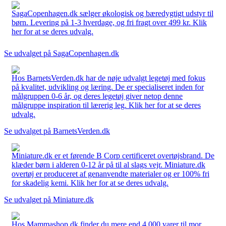
SagaCopenhagen.dk sælger økologisk og bæredygtigt udstyr til
børn. Levering på 1-3 hverdage, og fri fragt over 499 kr. Klik
her for at se deres udvalg.
Se udvalget på SagaCopenhagen.dk
Hos BarnetsVerden.dk har de nøje udvalgt legetøj med fokus
på kvalitet, udvikling og læring. De er specialiseret inden for
målgruppen 0-6 år, og deres legetøj giver netop denne
målgruppe inspiration til lærerig leg. Klik her for at se deres
udvalg.
Se udvalget på BarnetsVerden.dk
Miniature.dk er et førende B Corp certificeret overtøjsbrand. De
klæder børn i alderen 0-12 år på til al slags vejr. Miniature.dk
overtøj er produceret af genanvendte materialer og er 100% fri
for skadelig kemi. Klik her for at se deres udvalg.
Se udvalget på Miniature.dk
Hos Mammashop.dk finder du mere end 4.000 varer til mor,