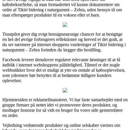
købsbekræftelse, så man fremadrettet vil kunne dokumentere sin
ordre af Tikiri bidering i naturgummi – Zebra, uden hensyn til om
man efterspørger produkter til en voksen eller et barn.
Trustpilot giver dig evigt hensigtsmæssige chancer for at besigtige
en hel del øvrige forbrugeres reflektioner og herved er det godt, at
du ser nærmere på internet shoppens vurderinger af Tikiri bidering i
naturgummi – Zebra forinden du lægger din bestilling.
Facebook leverer derudover regulære relevante løsninger til at få
indblik i internet webshoppens pålidelighed. Tilmed er der nogle
webbutikker hvor det er muligt at ytre en omtale af købsoplevelsen,
som ydermere bør benyttes til at bedømme tidligere kunders
oplevelser.
Hjemmesiden er reklamefinansieret. Vi har faste samarbejder med en
gruppe firmaer på nettet idet vi promoverer deres produkter, og
modtager honorar for så vidt en bruger fra vores side gennemfører
en ordre.
Vejledning vedrørende produkter og online selskaber værnes om