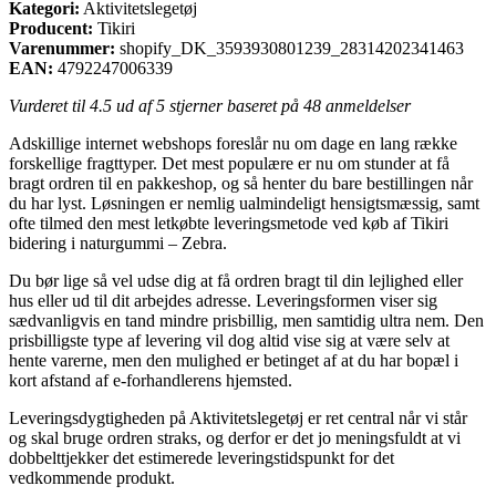
Kategori:
Aktivitetslegetøj
Producent:
Tikiri
Varenummer:
shopify_DK_3593930801239_28314202341463
EAN:
4792247006339
Vurderet til
4.5
ud af 5 stjerner baseret på
48
anmeldelser
Adskillige internet webshops foreslår nu om dage en lang række
forskellige fragttyper. Det mest populære er nu om stunder at få
bragt ordren til en pakkeshop, og så henter du bare bestillingen når
du har lyst. Løsningen er nemlig ualmindeligt hensigtsmæssig, samt
ofte tilmed den mest letkøbte leveringsmetode ved køb af Tikiri
bidering i naturgummi – Zebra.
Du bør lige så vel udse dig at få ordren bragt til din lejlighed eller
hus eller ud til dit arbejdes adresse. Leveringsformen viser sig
sædvanligvis en tand mindre prisbillig, men samtidig ultra nem. Den
prisbilligste type af levering vil dog altid vise sig at være selv at
hente varerne, men den mulighed er betinget af at du har bopæl i
kort afstand af e-forhandlerens hjemsted.
Leveringsdygtigheden på Aktivitetslegetøj er ret central når vi står
og skal bruge ordren straks, og derfor er det jo meningsfuldt at vi
dobbelttjekker det estimerede leveringstidspunkt for det
vedkommende produkt.