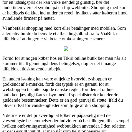
for en udsalgspris der kan virke uendeligt gunstig, bør det
undertiden være et symbol på en fup webbutik. Shopping med kort
er heldigvis dækket ind under en regel, hvilket støtter køberen imod
svindlende firmaer på nettet.
Vi anbefaler shopping med kort eller betalinger med mobilen. Som
alternativ burde du benytte et afbetalingstilbud fra fx ViaBill, i
tilfælde af at du gerne vil betale omkostningerne senere.
Forud for at nogen køber hos en Tikiri online butik bør man når alt
kommer til alt gennemgå dens betingelser, dog er det i mange
tilfælde et tidskrævende arbejde.
En anden løsning kan være at tjekke hvorvidt e-shoppen er
godkendt af e-mærket, fordi det typisk er en garanti for at
webshoppen tilslutter sig de danske regler, foruden at online
butikken jævnligt føres tilsyn med af specialister der kender de
gældende bestemmelser. Dette er en god genvej til støtte, ifald du
bliver udsat for vanskeligheder som følge af din shopping.
Ydermere er det prisværdigt at køber er påpasselig med de
væsentligste bestemmelser der indvirker på bestillingen, til eksempel
hvilken ombytningsrettighed webbutikken anvender. I den relation
er det i øvrigt vigtigt, at man når som helst opbevarer sin