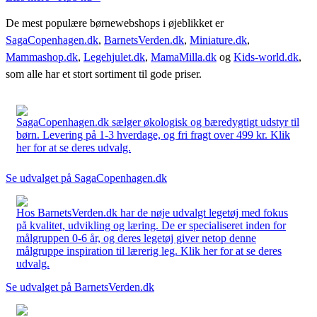
De mest populære børnewebshops i øjeblikket er
SagaCopenhagen.dk
,
BarnetsVerden.dk
,
Miniature.dk
,
Mammashop.dk
,
Legehjulet.dk
,
MamaMilla.dk
og
Kids-world.dk
,
som alle har et stort sortiment til gode priser.
SagaCopenhagen.dk sælger økologisk og bæredygtigt udstyr til
børn. Levering på 1-3 hverdage, og fri fragt over 499 kr. Klik
her for at se deres udvalg.
Se udvalget på SagaCopenhagen.dk
Hos BarnetsVerden.dk har de nøje udvalgt legetøj med fokus
på kvalitet, udvikling og læring. De er specialiseret inden for
målgruppen 0-6 år, og deres legetøj giver netop denne
målgruppe inspiration til lærerig leg. Klik her for at se deres
udvalg.
Se udvalget på BarnetsVerden.dk