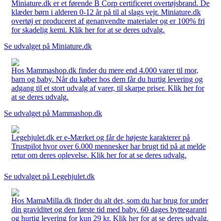
Miniature.dk er et førende B Corp certificeret overtøjsbrand. De
klæder børn i alderen 0-12 år på til al slags vejr. Miniature.dk
overtøj er produceret af genanvendte materialer og er 100% fri
for skadelig kemi. Klik her for at se deres udvalg.
Se udvalget på Miniature.dk
Hos Mammashop.dk finder du mere end 4.000 varer til mor,
barn og baby. Når du køber hos dem får du hurtig levering og
adgang til et stort udvalg af varer, til skarpe priser. Klik her for
at se deres udvalg.
Se udvalget på Mammashop.dk
Legehjulet.dk er e-Mærket og får de højeste karakterer på
Trustpilot hvor over 6.000 mennesker har brugt tid på at melde
retur om deres oplevelse. Klik her for at se deres udvalg.
Se udvalget på Legehjulet.dk
Hos MamaMilla.dk finder du alt det, som du har brug for under
din graviditet og den første tid med baby. 60 dages byttegaranti
og hurtig levering for kun 29 kr. Klik her for at se deres udvalg.