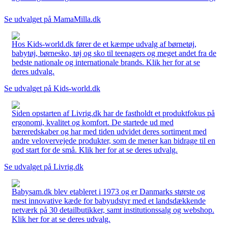
Se udvalget på MamaMilla.dk
Hos Kids-world.dk fører de et kæmpe udvalg af børnetøj,
babytøj, børnesko, tøj og sko til teenagers og meget andet fra de
bedste nationale og internationale brands. Klik her for at se
deres udvalg.
Se udvalget på Kids-world.dk
Siden opstarten af Livrig.dk har de fastholdt et produktfokus på
ergonomi, kvalitet og komfort. De startede ud med
bæreredskaber og har med tiden udvidet deres sortiment med
andre velovervejede produkter, som de mener kan bidrage til en
god start for de små. Klik her for at se deres udvalg.
Se udvalget på Livrig.dk
Babysam.dk blev etableret i 1973 og er Danmarks største og
mest innovative kæde for babyudstyr med et landsdækkende
netværk på 30 detailbutikker, samt institutionssalg og webshop.
Klik her for at se deres udvalg.