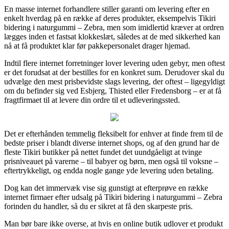
En masse internet forhandlere stiller garanti om levering efter en
enkelt hverdag på en række af deres produkter, eksempelvis Tikiri
bidering i naturgummi – Zebra, men som imidlertid kræver at ordren
lægges inden et fastsat klokkeslæt, således at de med sikkerhed kan
nå at få produktet klar før pakkepersonalet drager hjemad.
Indtil flere internet forretninger lover levering uden gebyr, men oftest
er det forudsat at der bestilles for en konkret sum. Derudover skal du
udvælge den mest prisbevidste slags levering, der oftest – ligegyldigt
om du befinder sig ved Esbjerg, Thisted eller Fredensborg – er at få
fragtfirmaet til at levere din ordre til et udleveringssted.
Det er efterhånden temmelig fleksibelt for enhver at finde frem til de
bedste priser i blandt diverse internet shops, og af den grund har de
fleste Tikiri butikker på nettet fundet det uundgåeligt at tvinge
prisniveauet på varerne – til babyer og børn, men også til voksne –
eftertrykkeligt, og endda nogle gange yde levering uden betaling.
Dog kan det immervæk vise sig gunstigt at efterprøve en række
internet firmaer efter udsalg på Tikiri bidering i naturgummi – Zebra
forinden du handler, så du er sikret at få den skarpeste pris.
Man bør bare ikke overse, at hvis en online butik udlover et produkt