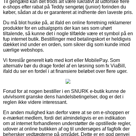
Til gengæld kan det trods alt være lukrativt at udforske flere
e-shops efter rabat på Teddy sengetøj (junior) forinden du
køber, sådan at du er garanteret at indhente den laveste pris.
Du må blot huske på, at ifald en online forretning reklamerer
produkter for en udsalgspris der kan ses som uhørt
tiltalende, så kunne det i nogle tilfælde være et symbol på en
fup internet butik. Bestillinger med betalingskort er heldigvis
dækket ind under en orden, som sikrer dig som kunde imod
uærlige webshops.
Vi foreslår generelt køb med kort eller MobilePay. Som
alternativ bør du drage fordel af en løsning som fx ViaBill,
ifald du ser en fordel i at finansiere beløbet over flere uger.
Forud for at nogen bestiller i en SNURK e-butik kunne de
utvivlsomt granske dens handelsbetingelser, dog er det i
reglen ikke videre interessant.
En anden mulighed kan derfor være at se om e-shoppen er
e-mærket medlem, fordi det almindeligvis er en indikation
om at internet forhandleren understøtter de opstillede regler,
udover at online butikken af og til undersøges af fagfolk der
behersker vedtægterne på området. Dette er en god genvej