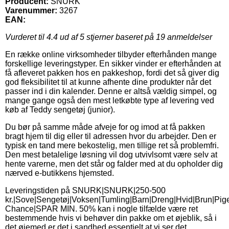
Producent:
SNURK
Varenummer:
3267
EAN:
Vurderet til
4.4
ud af 5 stjerner baseret på
19
anmeldelser
En række online virksomheder tilbyder efterhånden mange
forskellige leveringstyper. En sikker vinder er efterhånden at
få afleveret pakken hos en pakkeshop, fordi det så giver dig
god fleksibilitet til at kunne afhente dine produkter når det
passer ind i din kalender. Denne er altså vældig simpel, og
mange gange også den mest letkøbte type af levering ved
køb af Teddy sengetøj (junior).
Du bør på samme måde afveje for og imod at få pakken
bragt hjem til dig eller til adressen hvor du arbejder. Den er
typisk en tand mere bekostelig, men tillige ret så problemfri.
Den mest betalelige løsning vil dog utvivlsomt være selv at
hente varerne, men det står og falder med at du opholder dig
nærved e-butikkens hjemsted.
Leveringstiden på SNURK|SNURK|250-500
kr.|Sove|Sengetøj|Voksen|Tumling|Barn|Dreng|Hvid|Brun|Pige
Chance|SPAR MIN. 50% kan i nogle tilfælde være ret
bestemmende hvis vi behøver din pakke om et øjeblik, så i
det øjemed er det i sandhed essentielt at vi ser det