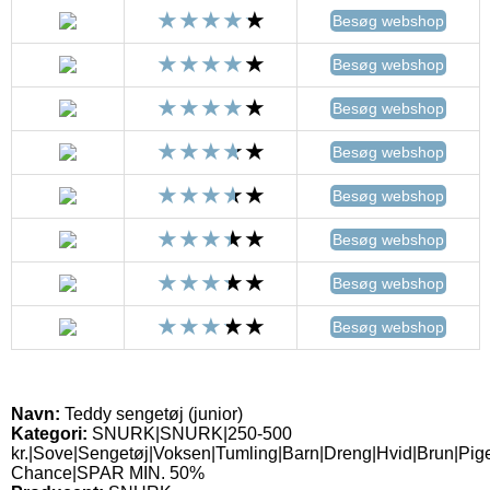
Besøg webshop
Besøg webshop
Besøg webshop
Besøg webshop
Besøg webshop
Besøg webshop
Besøg webshop
Besøg webshop
Navn:
Teddy sengetøj (junior)
Kategori:
SNURK|SNURK|250-500
kr.|Sove|Sengetøj|Voksen|Tumling|Barn|Dreng|Hvid|Brun|Pige
Chance|SPAR MIN. 50%