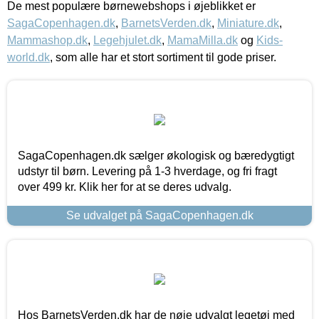
De mest populære børnewebshops i øjeblikket er
SagaCopenhagen.dk
,
BarnetsVerden.dk
,
Miniature.dk
,
Mammashop.dk
,
Legehjulet.dk
,
MamaMilla.dk
og
Kids-
world.dk
, som alle har et stort sortiment til gode priser.
SagaCopenhagen.dk sælger økologisk og bæredygtigt
udstyr til børn. Levering på 1-3 hverdage, og fri fragt
over 499 kr. Klik her for at se deres udvalg.
Se udvalget på SagaCopenhagen.dk
Hos BarnetsVerden.dk har de nøje udvalgt legetøj med