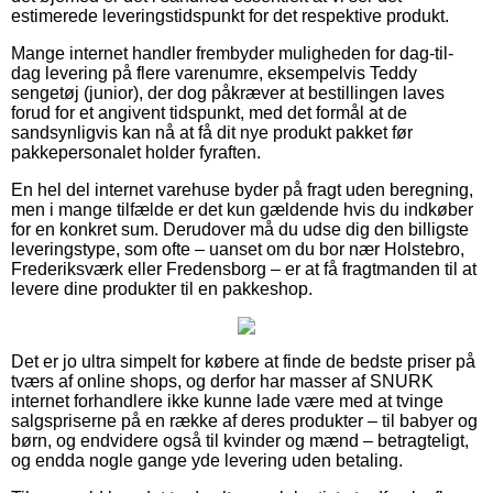
estimerede leveringstidspunkt for det respektive produkt.
Mange internet handler frembyder muligheden for dag-til-
dag levering på flere varenumre, eksempelvis Teddy
sengetøj (junior), der dog påkræver at bestillingen laves
forud for et angivent tidspunkt, med det formål at de
sandsynligvis kan nå at få dit nye produkt pakket før
pakkepersonalet holder fyraften.
En hel del internet varehuse byder på fragt uden beregning,
men i mange tilfælde er det kun gældende hvis du indkøber
for en konkret sum. Derudover må du udse dig den billigste
leveringstype, som ofte – uanset om du bor nær Holstebro,
Frederiksværk eller Fredensborg – er at få fragtmanden til at
levere dine produkter til en pakkeshop.
Det er jo ultra simpelt for købere at finde de bedste priser på
tværs af online shops, og derfor har masser af SNURK
internet forhandlere ikke kunne lade være med at tvinge
salgspriserne på en række af deres produkter – til babyer og
børn, og endvidere også til kvinder og mænd – betragteligt,
og endda nogle gange yde levering uden betaling.