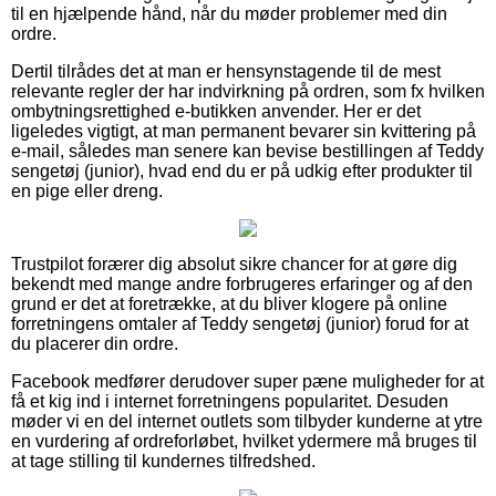
til en hjælpende hånd, når du møder problemer med din
ordre.
Dertil tilrådes det at man er hensynstagende til de mest
relevante regler der har indvirkning på ordren, som fx hvilken
ombytningsrettighed e-butikken anvender. Her er det
ligeledes vigtigt, at man permanent bevarer sin kvittering på
e-mail, således man senere kan bevise bestillingen af Teddy
sengetøj (junior), hvad end du er på udkig efter produkter til
en pige eller dreng.
Trustpilot forærer dig absolut sikre chancer for at gøre dig
bekendt med mange andre forbrugeres erfaringer og af den
grund er det at foretrække, at du bliver klogere på online
forretningens omtaler af Teddy sengetøj (junior) forud for at
du placerer din ordre.
Facebook medfører derudover super pæne muligheder for at
få et kig ind i internet forretningens popularitet. Desuden
møder vi en del internet outlets som tilbyder kunderne at ytre
en vurdering af ordreforløbet, hvilket ydermere må bruges til
at tage stilling til kundernes tilfredshed.