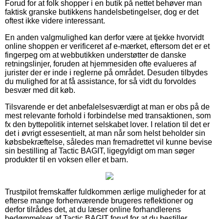
Forud for at folk shopper i en butik på nettet behøver man
faktisk granske butikkens handelsbetingelser, dog er det
oftest ikke videre interessant.
En anden valgmulighed kan derfor være at tjekke hvorvidt
online shoppen er verificeret af e-mærket, eftersom det er et
fingerpeg om at webbutikken understøtter de danske
retningslinjer, foruden at hjemmesiden ofte evalueres af
jurister der er inde i reglerne på området. Desuden tilbydes
du mulighed for at få assistance, for så vidt du forvoldes
besvær med dit køb.
Tilsvarende er det anbefalelsesværdigt at man er obs på de
mest relevante forhold i forbindelse med transaktionen, som
fx den byttepolitik internet selskabet lover. I relation til det er
det i øvrigt essesentielt, at man når som helst beholder sin
købsbekræftelse, således man fremadrettet vil kunne bevise
sin bestilling af Tactic BAGIT, ligegyldigt om man søger
produkter til en voksen eller et barn.
Trustpilot fremskaffer fuldkommen ærlige muligheder for at
efterse mange forhenværende brugeres reflektioner og
derfor tilrådes det, at du læser online forhandlerens
bedømmelser af Tactic BAGIT forud for at du bestiller.