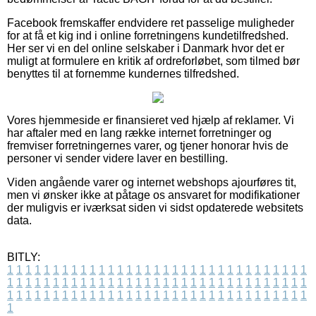
Facebook fremskaffer endvidere ret passelige muligheder
for at få et kig ind i online forretningens kundetilfredshed.
Her ser vi en del online selskaber i Danmark hvor det er
muligt at formulere en kritik af ordreforløbet, som tilmed bør
benyttes til at fornemme kundernes tilfredshed.
Vores hjemmeside er finansieret ved hjælp af reklamer. Vi
har aftaler med en lang række internet forretninger og
fremviser forretningernes varer, og tjener honorar hvis de
personer vi sender videre laver en bestilling.
Viden angående varer og internet webshops ajourføres tit,
men vi ønsker ikke at påtage os ansvaret for modifikationer
der muligvis er iværksat siden vi sidst opdaterede websitets
data.
BITLY:
1
1
1
1
1
1
1
1
1
1
1
1
1
1
1
1
1
1
1
1
1
1
1
1
1
1
1
1
1
1
1
1
1
1
1
1
1
1
1
1
1
1
1
1
1
1
1
1
1
1
1
1
1
1
1
1
1
1
1
1
1
1
1
1
1
1
1
1
1
1
1
1
1
1
1
1
1
1
1
1
1
1
1
1
1
1
1
1
1
1
1
1
1
1
1
1
1
1
1
1