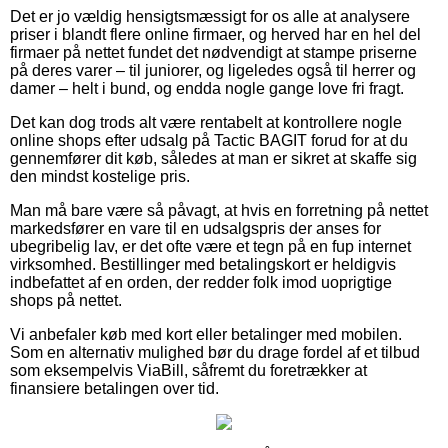
Det er jo vældig hensigtsmæssigt for os alle at analysere
priser i blandt flere online firmaer, og herved har en hel del
firmaer på nettet fundet det nødvendigt at stampe priserne
på deres varer – til juniorer, og ligeledes også til herrer og
damer – helt i bund, og endda nogle gange love fri fragt.
Det kan dog trods alt være rentabelt at kontrollere nogle
online shops efter udsalg på Tactic BAGIT forud for at du
gennemfører dit køb, således at man er sikret at skaffe sig
den mindst kostelige pris.
Man må bare være så påvagt, at hvis en forretning på nettet
markedsfører en vare til en udsalgspris der anses for
ubegribelig lav, er det ofte være et tegn på en fup internet
virksomhed. Bestillinger med betalingskort er heldigvis
indbefattet af en orden, der redder folk imod uoprigtige
shops på nettet.
Vi anbefaler køb med kort eller betalinger med mobilen.
Som en alternativ mulighed bør du drage fordel af et tilbud
som eksempelvis ViaBill, såfremt du foretrækker at
finansiere betalingen over tid.