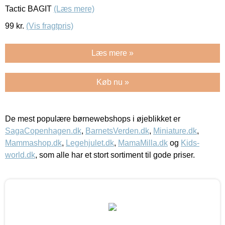
Tactic BAGIT
(Læs mere)
99
kr.
(Vis fragtpris)
Læs mere »
Køb nu »
De mest populære børnewebshops i øjeblikket er
SagaCopenhagen.dk
,
BarnetsVerden.dk
,
Miniature.dk
,
Mammashop.dk
,
Legehjulet.dk
,
MamaMilla.dk
og
Kids-
world.dk
, som alle har et stort sortiment til gode priser.