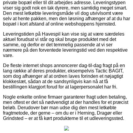
private bopæl eller til dit arbejdes adresse. Leveringstypen
viser sig godt nok en tak dyrere, men samtidig meget smart.
Den mest letkøbte leveringsmåde vil dog utvivlsomt være
selv at hente pakken, men den løsning afhænger af at du har
bopæl i kort afstand af online webshoppens hjemsted.
Leveringstiden på Havespil kan vise sig at være særdeles
aktuel forudsat vi står og skal bruge produktet med det
samme, og derfor er det temmelig passende at vi ser
nærmere på den forventede leveringstid ved den respektive
vare.
De fleste internet shops annoncerer dag-til-dag fragt på en
lang række af deres produkter, eksempelvis Tactic BAGIT,
som dog afhænger af at ordren laves forinden et nøjagtigt
klokkeslæt, sådan at de sandsynligvis kan nå at få
bestillingen klargjort forud for at lagerpersonalet har fri.
Nogle enkelte online firmaer garanterer fragt uden betaling,
men oftest er det så nødvendigt at der handles for et præcist
beløb. Derudover bør man udse dig den mest letkøbte
fragtmetode, der gerne – om du er i Herning, Dragør eller
Grindsted – er at få kørt produkterne til et udleveringssted.