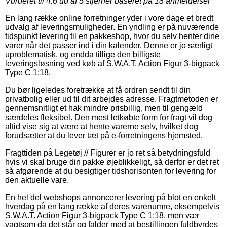
Vurderet til
4.6
ud af 5 stjerner baseret på
18
anmeldelser
En lang række online forretninger yder i vore dage et bredt
udvalg af leveringsmuligheder. En yndling er på nuværende
tidspunkt levering til en pakkeshop, hvor du selv henter dine
varer når det passer ind i din kalender. Denne er jo særligt
uproblematisk, og endda tillige den billigste
leveringsløsning ved køb af S.W.A.T. Action Figur 3-bigpack
Type C 1:18.
Du bør ligeledes foretrække at få ordren sendt til din
privatbolig eller ud til dit arbejdes adresse. Fragtmetoden er
gennemsnitligt et hak mindre prisbillig, men til gengæld
særdeles fleksibel. Den mest letkøbte form for fragt vil dog
altid vise sig at være at hente varerne selv, hvilket dog
forudsætter at du lever tæt på e-forretningens hjemsted.
Fragttiden på Legetøj // Figurer er jo ret så betydningsfuld
hvis vi skal bruge din pakke øjeblikkeligt, så derfor er det ret
så afgørende at du besigtiger tidshorisonten for levering for
den aktuelle vare.
En hel del webshops annoncerer levering på blot en enkelt
hverdag på en lang række af deres varenumre, eksempelvis
S.W.A.T. Action Figur 3-bigpack Type C 1:18, men vær
vagtsom da det står og falder med at bestillingen fuldbyrdes