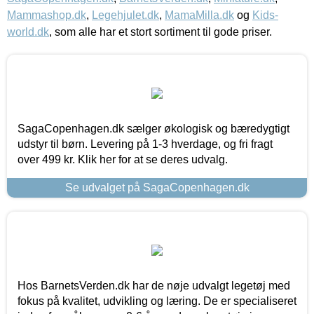
Mammashop.dk
,
Legehjulet.dk
,
MamaMilla.dk
og
Kids-
world.dk
, som alle har et stort sortiment til gode priser.
SagaCopenhagen.dk sælger økologisk og bæredygtigt
udstyr til børn. Levering på 1-3 hverdage, og fri fragt
over 499 kr. Klik her for at se deres udvalg.
Se udvalget på SagaCopenhagen.dk
Hos BarnetsVerden.dk har de nøje udvalgt legetøj med
fokus på kvalitet, udvikling og læring. De er specialiseret