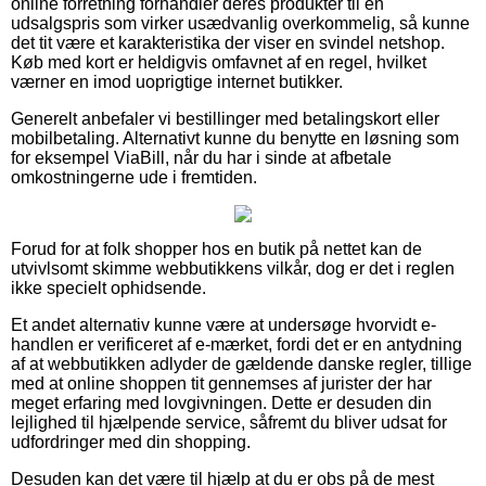
online forretning forhandler deres produkter til en
udsalgspris som virker usædvanlig overkommelig, så kunne
det tit være et karakteristika der viser en svindel netshop.
Køb med kort er heldigvis omfavnet af en regel, hvilket
værner en imod uoprigtige internet butikker.
Generelt anbefaler vi bestillinger med betalingskort eller
mobilbetaling. Alternativt kunne du benytte en løsning som
for eksempel ViaBill, når du har i sinde at afbetale
omkostningerne ude i fremtiden.
Forud for at folk shopper hos en butik på nettet kan de
utvivlsomt skimme webbutikkens vilkår, dog er det i reglen
ikke specielt ophidsende.
Et andet alternativ kunne være at undersøge hvorvidt e-
handlen er verificeret af e-mærket, fordi det er en antydning
af at webbutikken adlyder de gældende danske regler, tillige
med at online shoppen tit gennemses af jurister der har
meget erfaring med lovgivningen. Dette er desuden din
lejlighed til hjælpende service, såfremt du bliver udsat for
udfordringer med din shopping.
Desuden kan det være til hjælp at du er obs på de mest