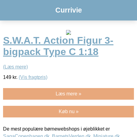
Currivie
S.W.A.T. Action Figur 3-
bigpack Type C 1:18
(Læs mere)
149
kr.
(Vis fragtpris)
Læs mere »
Køb nu »
De mest populære børnewebshops i øjeblikket er
SagaCopenhagen.dk
,
BarnetsVerden.dk
,
Miniature.dk
,