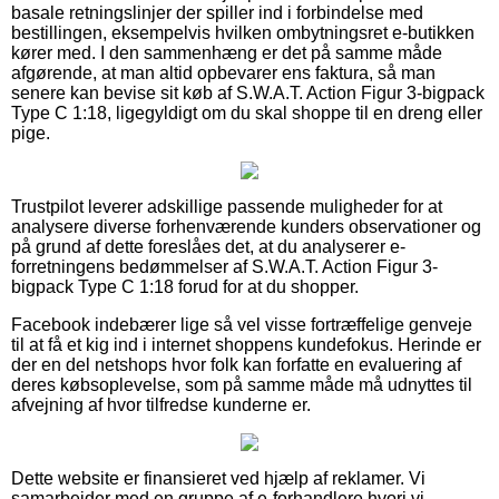
basale retningslinjer der spiller ind i forbindelse med
bestillingen, eksempelvis hvilken ombytningsret e-butikken
kører med. I den sammenhæng er det på samme måde
afgørende, at man altid opbevarer ens faktura, så man
senere kan bevise sit køb af S.W.A.T. Action Figur 3-bigpack
Type C 1:18, ligegyldigt om du skal shoppe til en dreng eller
pige.
Trustpilot leverer adskillige passende muligheder for at
analysere diverse forhenværende kunders observationer og
på grund af dette foreslåes det, at du analyserer e-
forretningens bedømmelser af S.W.A.T. Action Figur 3-
bigpack Type C 1:18 forud for at du shopper.
Facebook indebærer lige så vel visse fortræffelige genveje
til at få et kig ind i internet shoppens kundefokus. Herinde er
der en del netshops hvor folk kan forfatte en evaluering af
deres købsoplevelse, som på samme måde må udnyttes til
afvejning af hvor tilfredse kunderne er.
Dette website er finansieret ved hjælp af reklamer. Vi
samarbejder med en gruppe af e-forhandlere hvori vi