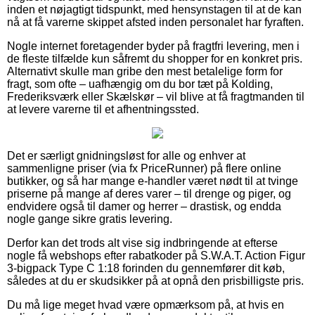
inden et nøjagtigt tidspunkt, med hensynstagen til at de kan
nå at få varerne skippet afsted inden personalet har fyraften.
Nogle internet foretagender byder på fragtfri levering, men i
de fleste tilfælde kun såfremt du shopper for en konkret pris.
Alternativt skulle man gribe den mest betalelige form for
fragt, som ofte – uafhængig om du bor tæt på Kolding,
Frederiksværk eller Skælskør – vil blive at få fragtmanden til
at levere varerne til et afhentningssted.
Det er særligt gnidningsløst for alle og enhver at
sammenligne priser (via fx PriceRunner) på flere online
butikker, og så har mange e-handler været nødt til at tvinge
priserne på mange af deres varer – til drenge og piger, og
endvidere også til damer og herrer – drastisk, og endda
nogle gange sikre gratis levering.
Derfor kan det trods alt vise sig indbringende at efterse
nogle få webshops efter rabatkoder på S.W.A.T. Action Figur
3-bigpack Type C 1:18 forinden du gennemfører dit køb,
således at du er skudsikker på at opnå den prisbilligste pris.
Du må lige meget hvad være opmærksom på, at hvis en