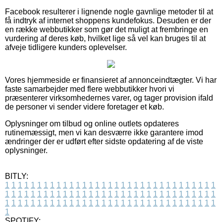
Facebook resulterer i lignende nogle gavnlige metoder til at
få indtryk af internet shoppens kundefokus. Desuden er der
en række webbutikker som gør det muligt at frembringe en
vurdering af deres køb, hvilket lige så vel kan bruges til at
afveje tidligere kunders oplevelser.
Vores hjemmeside er finansieret af annonceindtægter. Vi har
faste samarbejder med flere webbutikker hvori vi
præsenterer virksomhedernes varer, og tager provision ifald
de personer vi sender videre foretager et køb.
Oplysninger om tilbud og online outlets opdateres
rutinemæssigt, men vi kan desværre ikke garantere imod
ændringer der er udført efter sidste opdatering af de viste
oplysninger.
BITLY:
1
1
1
1
1
1
1
1
1
1
1
1
1
1
1
1
1
1
1
1
1
1
1
1
1
1
1
1
1
1
1
1
1
1
1
1
1
1
1
1
1
1
1
1
1
1
1
1
1
1
1
1
1
1
1
1
1
1
1
1
1
1
1
1
1
1
1
1
1
1
1
1
1
1
1
1
1
1
1
1
1
1
1
1
1
1
1
1
1
1
1
1
1
1
1
1
1
1
1
1
SPOTIFY: