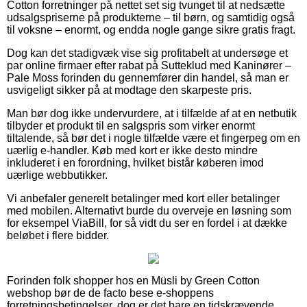
Cotton forretninger på nettet set sig tvunget til at nedsætte
udsalgspriserne på produkterne – til børn, og samtidig også
til voksne – enormt, og endda nogle gange sikre gratis fragt.
Dog kan det stadigvæk vise sig profitabelt at undersøge et
par online firmaer efter rabat på Sutteklud med Kaninører –
Pale Moss forinden du gennemfører din handel, så man er
usvigeligt sikker på at modtage den skarpeste pris.
Man bør dog ikke undervurdere, at i tilfælde af at en netbutik
tilbyder et produkt til en salgspris som virker enormt
tiltalende, så bør det i nogle tilfælde være et fingerpeg om en
uærlig e-handler. Køb med kort er ikke desto mindre
inkluderet i en forordning, hvilket bistår køberen imod
uærlige webbutikker.
Vi anbefaler generelt betalinger med kort eller betalinger
med mobilen. Alternativt burde du overveje en løsning som
for eksempel ViaBill, for så vidt du ser en fordel i at dække
beløbet i flere bidder.
Forinden folk shopper hos en Müsli by Green Cotton
webshop bør de de facto bese e-shoppens
forretningsbetingelser, dog er det bare en tidskrævende