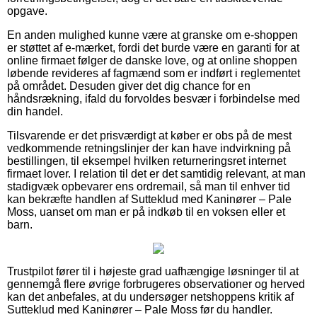
opgave.
En anden mulighed kunne være at granske om e-shoppen
er støttet af e-mærket, fordi det burde være en garanti for at
online firmaet følger de danske love, og at online shoppen
løbende revideres af fagmænd som er indført i reglementet
på området. Desuden giver det dig chance for en
håndsrækning, ifald du forvoldes besvær i forbindelse med
din handel.
Tilsvarende er det prisværdigt at køber er obs på de mest
vedkommende retningslinjer der kan have indvirkning på
bestillingen, til eksempel hvilken returneringsret internet
firmaet lover. I relation til det er det samtidig relevant, at man
stadigvæk opbevarer ens ordremail, så man til enhver tid
kan bekræfte handlen af Sutteklud med Kaninører – Pale
Moss, uanset om man er på indkøb til en voksen eller et
barn.
Trustpilot fører til i højeste grad uafhængige løsninger til at
gennemgå flere øvrige forbrugeres observationer og herved
kan det anbefales, at du undersøger netshoppens kritik af
Sutteklud med Kaninører – Pale Moss før du handler.