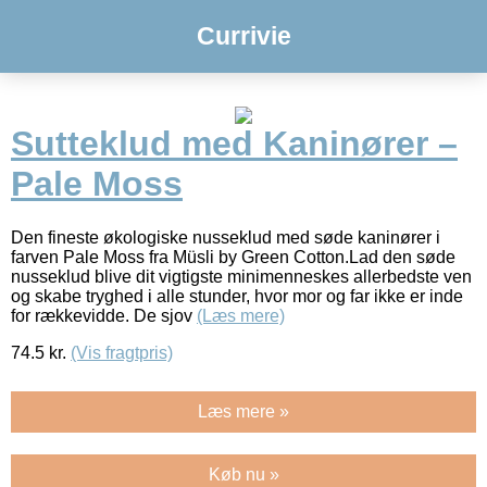
Currivie
Sutteklud med Kaninører –
Pale Moss
Den fineste økologiske nusseklud med søde kaninører i
farven Pale Moss fra Müsli by Green Cotton.Lad den søde
nusseklud blive dit vigtigste minimenneskes allerbedste ven
og skabe tryghed i alle stunder, hvor mor og far ikke er inde
for rækkevidde. De sjov
(Læs mere)
74.5
kr.
(Vis fragtpris)
Læs mere »
Køb nu »