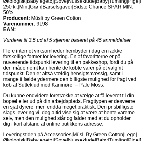
Økologisk|Babylegetøj|Sove|Nusseklude|Baby|Tumling|Pige|
250 kr.|Mint|Grøn|Barselsgaver|Sidste Chance|SPAR MIN.
50%
Producent:
Müsli by Green Cotton
Varenummer:
9198
EAN:
Vurderet til
3.5
ud af 5 stjerner baseret på
45
anmeldelser
Flere internet virksomheder frembyder i dag en række
forskellige former for levering. En af favoritterne er på
nuværende tidspunkt levering til en pakkeshop, fordi du på
den måde nemt kan hente de købte varer på et valgfrit
tidspunkt. Den er altså vældig hensigtsmæssig, samt i
mange tilfælde ydermere den billigste mulighed for fragt ved
køb af Sutteklud med Kaninører – Pale Moss.
Du kunne endvidere foretrække at vælge at få leveret til din
bopæl eller ud på din arbejdsplads. Fragttypen er desværre
en sjat dyrere, men endda meget praktisk. Den prisbilligste
slags levering vil dog altid vise sig at være at hente varerne
selv, men den mulighed står og falder med at du opholder
dig i kort afstand af online butikkens adresse.
Leveringstiden på Accessories|Müsli By Green Cotton|Lege|
Økologisk|Babylegetøj|Sove|Nusseklude|Baby|Tumling|Pige|