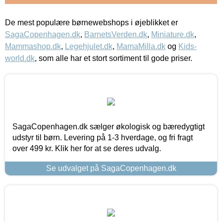
De mest populære børnewebshops i øjeblikket er
SagaCopenhagen.dk
,
BarnetsVerden.dk
,
Miniature.dk
,
Mammashop.dk
,
Legehjulet.dk
,
MamaMilla.dk
og
Kids-
world.dk
, som alle har et stort sortiment til gode priser.
SagaCopenhagen.dk sælger økologisk og bæredygtigt
udstyr til børn. Levering på 1-3 hverdage, og fri fragt
over 499 kr. Klik her for at se deres udvalg.
Se udvalget på SagaCopenhagen.dk