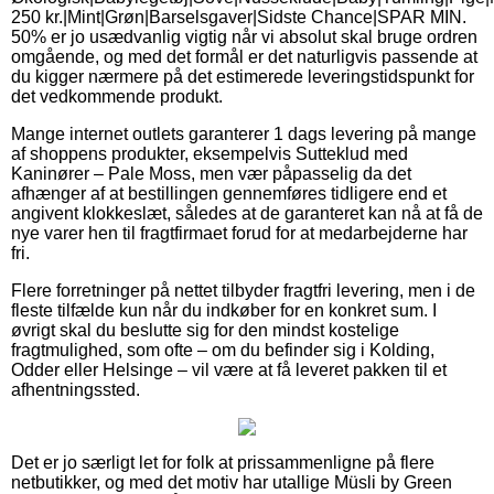
250 kr.|Mint|Grøn|Barselsgaver|Sidste Chance|SPAR MIN.
50% er jo usædvanlig vigtig når vi absolut skal bruge ordren
omgående, og med det formål er det naturligvis passende at
du kigger nærmere på det estimerede leveringstidspunkt for
det vedkommende produkt.
Mange internet outlets garanterer 1 dags levering på mange
af shoppens produkter, eksempelvis Sutteklud med
Kaninører – Pale Moss, men vær påpasselig da det
afhænger af at bestillingen gennemføres tidligere end et
angivent klokkeslæt, således at de garanteret kan nå at få de
nye varer hen til fragtfirmaet forud for at medarbejderne har
fri.
Flere forretninger på nettet tilbyder fragtfri levering, men i de
fleste tilfælde kun når du indkøber for en konkret sum. I
øvrigt skal du beslutte sig for den mindst kostelige
fragtmulighed, som ofte – om du befinder sig i Kolding,
Odder eller Helsinge – vil være at få leveret pakken til et
afhentningssted.
Det er jo særligt let for folk at prissammenligne på flere
netbutikker, og med det motiv har utallige Müsli by Green