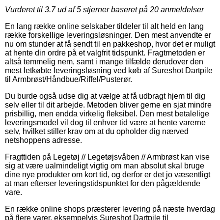
Vurderet til
3.7
ud af 5 stjerner baseret på
20
anmeldelser
En lang række online selskaber tildeler til alt held en lang
række forskellige leveringsløsninger. Den mest anvendte er
nu om stunder at få sendt til en pakkeshop, hvor det er muligt
at hente din ordre på et valgfrit tidspunkt. Fragtmetoden er
altså temmelig nem, samt i mange tilfælde derudover den
mest letkøbte leveringsløsning ved køb af Sureshot Dartpile
til Armbrøst/Håndbue/Riffel/Pusterør.
Du burde også udse dig at vælge at få udbragt hjem til dig
selv eller til dit arbejde. Metoden bliver gerne en sjat mindre
prisbillig, men endda virkelig fleksibel. Den mest betalelige
leveringsmodel vil dog til enhver tid være at hente varerne
selv, hvilket stiller krav om at du opholder dig nærved
netshoppens adresse.
Fragttiden på Legetøj // Legetøjsvåben // Armbrøst kan vise
sig at være ualmindeligt vigtig om man absolut skal bruge
dine nye produkter om kort tid, og derfor er det jo væsentligt
at man efterser leveringstidspunktet for den pågældende
vare.
En række online shops præsterer levering på næste hverdag
på flere varer, eksempelvis Sureshot Dartpile til