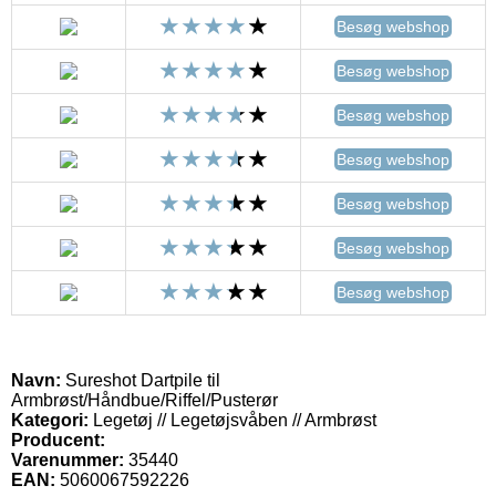
Besøg webshop
Besøg webshop
Besøg webshop
Besøg webshop
Besøg webshop
Besøg webshop
Besøg webshop
Navn:
Sureshot Dartpile til
Armbrøst/Håndbue/Riffel/Pusterør
Kategori:
Legetøj // Legetøjsvåben // Armbrøst
Producent:
Varenummer:
35440
EAN:
5060067592226