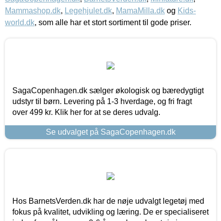
Mammashop.dk
,
Legehjulet.dk
,
MamaMilla.dk
og
Kids-
world.dk
, som alle har et stort sortiment til gode priser.
SagaCopenhagen.dk sælger økologisk og bæredygtigt
udstyr til børn. Levering på 1-3 hverdage, og fri fragt
over 499 kr. Klik her for at se deres udvalg.
Se udvalget på SagaCopenhagen.dk
Hos BarnetsVerden.dk har de nøje udvalgt legetøj med
fokus på kvalitet, udvikling og læring. De er specialiseret