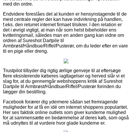
med din ordre.
Endvidere foreslåes det at kunden er hensynstagende til de
mest centrale regler der kan have indvirkning på handlen,
f.eks. den returret internet firmaet tilsikrer. I den relation er
det i øvrigt vigtigt, at man når som helst bibeholder ens
kvitteringsmail, således man en anden gang kan vidne om
ordren af Sureshot Dartpile til
Armbrøst/Håndbue/Riffel/Pusterør, om du leder efter en vare
til en pige eller dreng.
Trustpilot tilbyder dig rigtig ærlige genveje til at eftersøge
flere eksisterende køberes iagttagelser og herved slår vi et
slag for, at du gennemgår webshoppens kritik af Sureshot
Dartpile til Armbrøst/Håndbue/Riffel/Pusterør forinden du
lægger din bestilling.
Facebook forærer dig ydermere sådan set fremragende
muligheder for at få en idé om internet shoppens popularitet.
Her ses faktisk online outlets som giver kunderne mulighed
for at sammensætte en bedømmelse af deres køb, som også
må udnyttes til at vurdere hvor glade kunderne er.