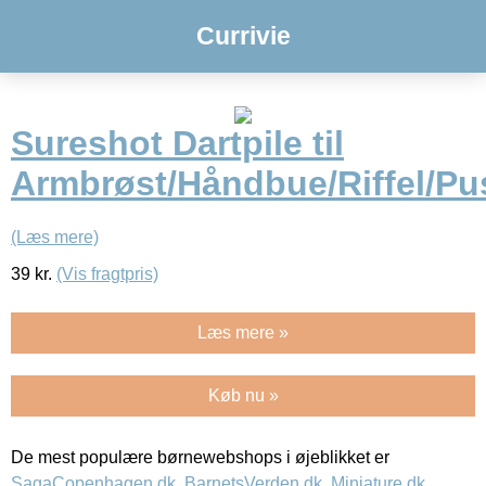
Currivie
Sureshot Dartpile til
Armbrøst/Håndbue/Riffel/Pu
(Læs mere)
39
kr.
(Vis fragtpris)
Læs mere »
Køb nu »
De mest populære børnewebshops i øjeblikket er
SagaCopenhagen.dk
,
BarnetsVerden.dk
,
Miniature.dk
,