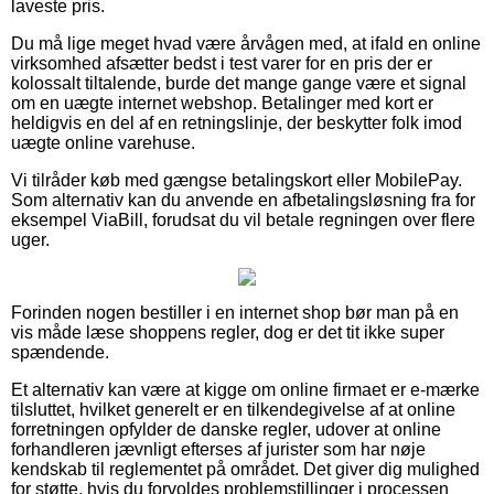
laveste pris.
Du må lige meget hvad være årvågen med, at ifald en online
virksomhed afsætter bedst i test varer for en pris der er
kolossalt tiltalende, burde det mange gange være et signal
om en uægte internet webshop. Betalinger med kort er
heldigvis en del af en retningslinje, der beskytter folk imod
uægte online varehuse.
Vi tilråder køb med gængse betalingskort eller MobilePay.
Som alternativ kan du anvende en afbetalingsløsning fra for
eksempel ViaBill, forudsat du vil betale regningen over flere
uger.
Forinden nogen bestiller i en internet shop bør man på en
vis måde læse shoppens regler, dog er det tit ikke super
spændende.
Et alternativ kan være at kigge om online firmaet er e-mærke
tilsluttet, hvilket generelt er en tilkendegivelse af at online
forretningen opfylder de danske regler, udover at online
forhandleren jævnligt efterses af jurister som har nøje
kendskab til reglementet på området. Det giver dig mulighed
for støtte, hvis du forvoldes problemstillinger i processen