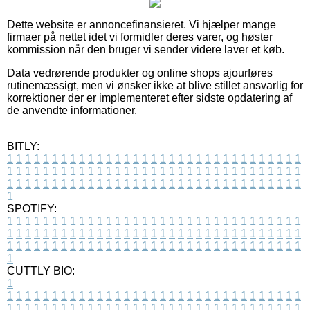
Dette website er annoncefinansieret. Vi hjælper mange
firmaer på nettet idet vi formidler deres varer, og høster
kommission når den bruger vi sender videre laver et køb.
Data vedrørende produkter og online shops ajourføres
rutinemæssigt, men vi ønsker ikke at blive stillet ansvarlig for
korrektioner der er implementeret efter sidste opdatering af
de anvendte informationer.
BITLY:
1
1
1
1
1
1
1
1
1
1
1
1
1
1
1
1
1
1
1
1
1
1
1
1
1
1
1
1
1
1
1
1
1
1
1
1
1
1
1
1
1
1
1
1
1
1
1
1
1
1
1
1
1
1
1
1
1
1
1
1
1
1
1
1
1
1
1
1
1
1
1
1
1
1
1
1
1
1
1
1
1
1
1
1
1
1
1
1
1
1
1
1
1
1
1
1
1
1
1
1
SPOTIFY:
1
1
1
1
1
1
1
1
1
1
1
1
1
1
1
1
1
1
1
1
1
1
1
1
1
1
1
1
1
1
1
1
1
1
1
1
1
1
1
1
1
1
1
1
1
1
1
1
1
1
1
1
1
1
1
1
1
1
1
1
1
1
1
1
1
1
1
1
1
1
1
1
1
1
1
1
1
1
1
1
1
1
1
1
1
1
1
1
1
1
1
1
1
1
1
1
1
1
1
1
CUTTLY BIO:
1
1
1
1
1
1
1
1
1
1
1
1
1
1
1
1
1
1
1
1
1
1
1
1
1
1
1
1
1
1
1
1
1
1
1
1
1
1
1
1
1
1
1
1
1
1
1
1
1
1
1
1
1
1
1
1
1
1
1
1
1
1
1
1
1
1
1