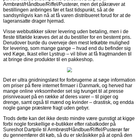
Armbrøst/Håndbue/Riffel/Pusterør, men det påkræver at
bestillingen anbringes før et fast tidspunkt, så at de
sandsynligvis kan nå at få varen distribueret forud for at de
lageransatte drager hjemad.
Visse webbutikker sikrer levering uden betaling, men i de
fleste tilfælde kræves det at du bestiller for en bestemt pris.
Derudover burde du overveje den mest letkøbte mulighed
for levering, som mange gange – hvad end du befinder sig
ved Køge, Ikast eller Lystrup – vil blive at få fragtmanden til
at bringe dine produkter til en pakkeshop.
Det er ultra gnidningsløst for forbrugerne at søge information
om priser på flere internet firmaer i Danmark, og herved har
mange online virksomheder set sig tvunget til at presse
prisniveauet på en række af deres varer – til piger og
drenge, samt også til mænd og kvinder – drastisk, og endda
nogle gange præstere fragt uden gebyr.
Trods dette kan det ikke desto mindre være gunstigt at kigge
forbi nogle forskellige e-butikker efter rabatkoder på
Sureshot Dartpile til Armbrøst/Håndbue/Riffel/Pusterør før
du gennemfører dit køb, så du er skråsikker på at opnå den