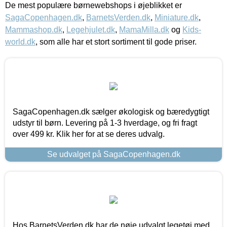
De mest populære børnewebshops i øjeblikket er
SagaCopenhagen.dk
,
BarnetsVerden.dk
,
Miniature.dk
,
Mammashop.dk
,
Legehjulet.dk
,
MamaMilla.dk
og
Kids-
world.dk
, som alle har et stort sortiment til gode priser.
SagaCopenhagen.dk sælger økologisk og bæredygtigt
udstyr til børn. Levering på 1-3 hverdage, og fri fragt
over 499 kr. Klik her for at se deres udvalg.
Se udvalget på SagaCopenhagen.dk
Hos BarnetsVerden.dk har de nøje udvalgt legetøj med