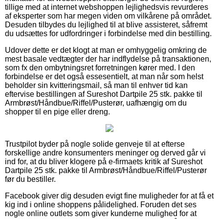
tillige med at internet webshoppen lejlighedsvis revurderes
af eksperter som har megen viden om vilkårene på området.
Desuden tilbydes du lejlighed til at blive assisteret, såfremt
du udsættes for udfordringer i forbindelse med din bestilling.
Udover dette er det klogt at man er omhyggelig omkring de
mest basale vedtægter der har indflydelse på transaktionen,
som fx den ombytningsret forretningen kører med. I den
forbindelse er det også essesentielt, at man når som helst
beholder sin kvitteringsmail, så man til enhver tid kan
eftervise bestillingen af Sureshot Dartpile 25 stk. pakke til
Armbrøst/Håndbue/Riffel/Pusterør, uafhængig om du
shopper til en pige eller dreng.
Trustpilot byder på nogle solide genveje til at efterse
forskellige andre konsumenters meninger og derved går vi
ind for, at du bliver klogere på e-firmaets kritik af Sureshot
Dartpile 25 stk. pakke til Armbrøst/Håndbue/Riffel/Pusterør
før du bestiller.
Facebook giver dig desuden evigt fine muligheder for at få et
kig ind i online shoppens pålidelighed. Foruden det ses
nogle online outlets som giver kunderne mulighed for at