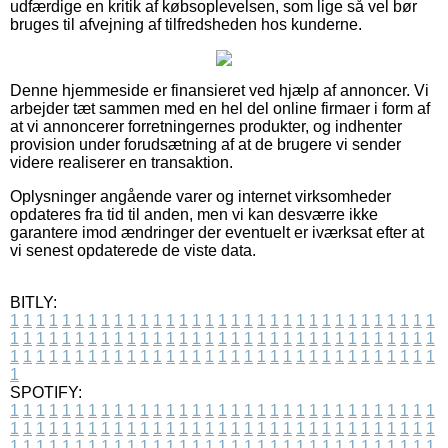
udfærdige en kritik af købsoplevelsen, som lige så vel bør
bruges til afvejning af tilfredsheden hos kunderne.
Denne hjemmeside er finansieret ved hjælp af annoncer. Vi
arbejder tæt sammen med en hel del online firmaer i form af
at vi annoncerer forretningernes produkter, og indhenter
provision under forudsætning af at de brugere vi sender
videre realiserer en transaktion.
Oplysninger angående varer og internet virksomheder
opdateres fra tid til anden, men vi kan desværre ikke
garantere imod ændringer der eventuelt er iværksat efter at
vi senest opdaterede de viste data.
BITLY:
1
1
1
1
1
1
1
1
1
1
1
1
1
1
1
1
1
1
1
1
1
1
1
1
1
1
1
1
1
1
1
1
1
1
1
1
1
1
1
1
1
1
1
1
1
1
1
1
1
1
1
1
1
1
1
1
1
1
1
1
1
1
1
1
1
1
1
1
1
1
1
1
1
1
1
1
1
1
1
1
1
1
1
1
1
1
1
1
1
1
1
1
1
1
1
1
1
1
1
1
SPOTIFY:
1
1
1
1
1
1
1
1
1
1
1
1
1
1
1
1
1
1
1
1
1
1
1
1
1
1
1
1
1
1
1
1
1
1
1
1
1
1
1
1
1
1
1
1
1
1
1
1
1
1
1
1
1
1
1
1
1
1
1
1
1
1
1
1
1
1
1
1
1
1
1
1
1
1
1
1
1
1
1
1
1
1
1
1
1
1
1
1
1
1
1
1
1
1
1
1
1
1
1