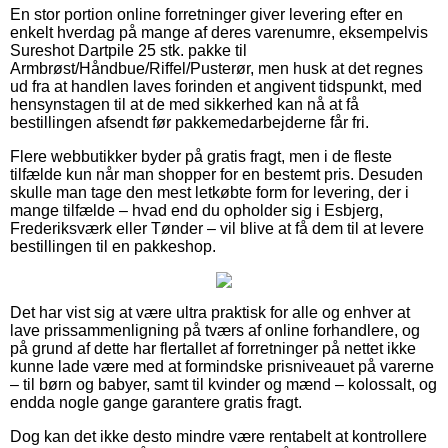
En stor portion online forretninger giver levering efter en
enkelt hverdag på mange af deres varenumre, eksempelvis
Sureshot Dartpile 25 stk. pakke til
Armbrøst/Håndbue/Riffel/Pusterør, men husk at det regnes
ud fra at handlen laves forinden et angivent tidspunkt, med
hensynstagen til at de med sikkerhed kan nå at få
bestillingen afsendt før pakkemedarbejderne får fri.
Flere webbutikker byder på gratis fragt, men i de fleste
tilfælde kun når man shopper for en bestemt pris. Desuden
skulle man tage den mest letkøbte form for levering, der i
mange tilfælde – hvad end du opholder sig i Esbjerg,
Frederiksværk eller Tønder – vil blive at få dem til at levere
bestillingen til en pakkeshop.
Det har vist sig at være ultra praktisk for alle og enhver at
lave prissammenligning på tværs af online forhandlere, og
på grund af dette har flertallet af forretninger på nettet ikke
kunne lade være med at formindske prisniveauet på varerne
– til børn og babyer, samt til kvinder og mænd – kolossalt, og
endda nogle gange garantere gratis fragt.
Dog kan det ikke desto mindre være rentabelt at kontrollere