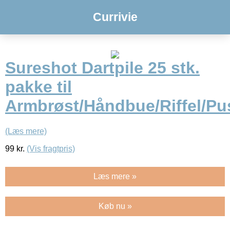
Currivie
Sureshot Dartpile 25 stk.
pakke til
Armbrøst/Håndbue/Riffel/Pu
(Læs mere)
99
kr.
(Vis fragtpris)
Læs mere »
Køb nu »