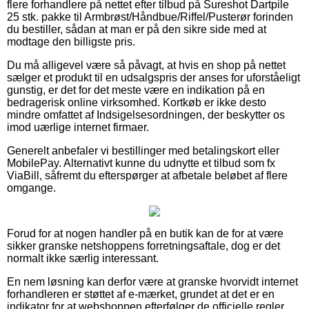
flere forhandlere på nettet efter tilbud på Sureshot Dartpile
25 stk. pakke til Armbrøst/Håndbue/Riffel/Pusterør forinden
du bestiller, sådan at man er på den sikre side med at
modtage den billigste pris.
Du må alligevel være så påvagt, at hvis en shop på nettet
sælger et produkt til en udsalgspris der anses for uforståeligt
gunstig, er det for det meste være en indikation på en
bedragerisk online virksomhed. Kortkøb er ikke desto
mindre omfattet af Indsigelsesordningen, der beskytter os
imod uærlige internet firmaer.
Generelt anbefaler vi bestillinger med betalingskort eller
MobilePay. Alternativt kunne du udnytte et tilbud som fx
ViaBill, såfremt du efterspørger at afbetale beløbet af flere
omgange.
Forud for at nogen handler på en butik kan de for at være
sikker granske netshoppens forretningsaftale, dog er det
normalt ikke særlig interessant.
En nem løsning kan derfor være at granske hvorvidt internet
forhandleren er støttet af e-mærket, grundet at det er en
indikator for at webshoppen efterfølger de officielle regler,