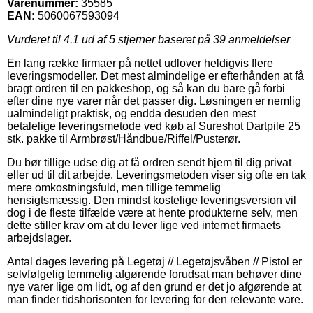
Varenummer:
35585
EAN:
5060067593094
Vurderet til
4.1
ud af 5 stjerner baseret på
39
anmeldelser
En lang række firmaer på nettet udlover heldigvis flere
leveringsmodeller. Det mest almindelige er efterhånden at få
bragt ordren til en pakkeshop, og så kan du bare gå forbi
efter dine nye varer når det passer dig. Løsningen er nemlig
ualmindeligt praktisk, og endda desuden den mest
betalelige leveringsmetode ved køb af Sureshot Dartpile 25
stk. pakke til Armbrøst/Håndbue/Riffel/Pusterør.
Du bør tillige udse dig at få ordren sendt hjem til dig privat
eller ud til dit arbejde. Leveringsmetoden viser sig ofte en tak
mere omkostningsfuld, men tillige temmelig
hensigtsmæssig. Den mindst kostelige leveringsversion vil
dog i de fleste tilfælde være at hente produkterne selv, men
dette stiller krav om at du lever lige ved internet firmaets
arbejdslager.
Antal dages levering på Legetøj // Legetøjsvåben // Pistol er
selvfølgelig temmelig afgørende forudsat man behøver dine
nye varer lige om lidt, og af den grund er det jo afgørende at
man finder tidshorisonten for levering for den relevante vare.