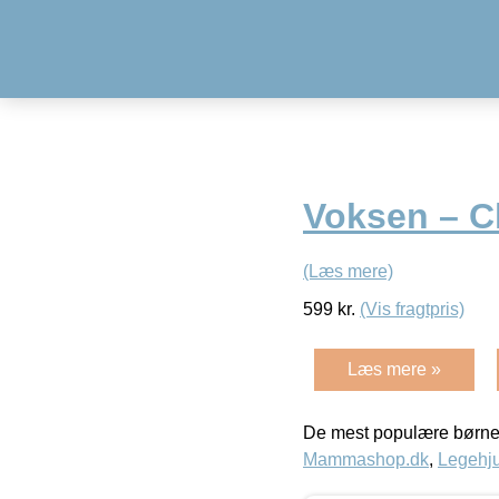
Voksen – C
(Læs mere)
599
kr.
(Vis fragtpris)
Læs mere »
De mest populære børne
Mammashop.dk
,
Legehju