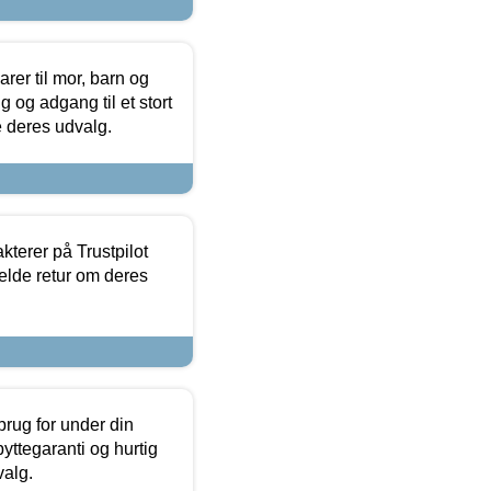
er til mor, barn og
 og adgang til et stort
se deres udvalg.
kterer på Trustpilot
elde retur om deres
brug for under din
yttegaranti og hurtig
valg.