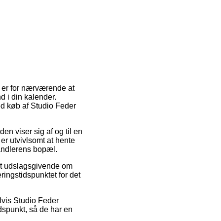
g er for nærværende at
d i din kalender.
ved køb af Studio Feder
en viser sig af og til en
 er utvivlsomt at hente
rhandlerens bopæl.
mt udslagsgivende om
ringstidspunktet for det
lvis Studio Feder
dspunkt, så de har en