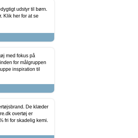
tigt udstyr til børn.
 Klik her for at se
tøj med fokus på
t inden for målgruppen
ppe inspiration til
vertøjsbrand. De klæder
ure.dk overtøj er
fri for skadelig kemi.