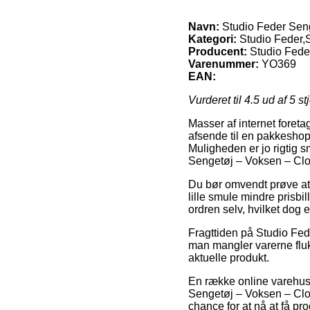
Navn:
Studio Feder Sen
Kategori:
Studio Feder,
Producent:
Studio Fede
Varenummer:
YO369
EAN:
Vurderet til
4.5
ud af 5 st
Masser af internet foret
afsende til en pakkeshop,
Muligheden er jo rigtig s
Sengetøj – Voksen – Cl
Du bør omvendt prøve at få
lille smule mindre prisbil
ordren selv, hvilket dog 
Fragttiden på Studio Fe
man mangler varerne fluks
aktuelle produkt.
En række online varehuse
Sengetøj – Voksen – Cloud
chance for at nå at få pro