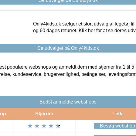
Se udvalget på Eurotoys.dk
Only4kids.dk sælger et stort udvalg af legetøj til
og 60 dages returret. Klik her for at se deres udv
Se udvalget på Only4kids.dk
t populære webshops og anmeldt dem med stjerner fra 1 til 5 ud
rrelse, kundeservice, brugervenlighed, betingelser, leveringsfor
Bedst anmeldte webshops
op
Stjerner
Link
Besøg webshop