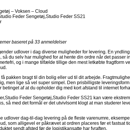
getøj – Voksen – Cloud
Studio Feder Sengetøj,Studio Feder SS21
r
jerner baseret på
33
anmeldelser
agender udlover i dag diverse muligheder for levering. En yndlin
 så du selv har mulighed for at hente din ordre når det passer in
mertefri, og i mange tilfælde tillige den mest letkøbte fragtform 
oud.
 pakken bragt til din bolig eller ud til dit arbejde. Fragtmulighed
lig, men lige så vel super simpel. Den prisbilligste leveringsform
er betinget af at du opholder dig med kort afstand til internet fo
der,Studio Feder Sengetøj,Studio Feder SS21 kan være ekstre
, så med det formål er det utvivlsomt klogt at man studerer leve
 udlover dag-til-dag levering på de fleste varenumre, eksempe
, som alligevel er påkrævet at ordren placeres før et fastsat ti
duktet sendt afsted før de logistikansatte har fyraften.