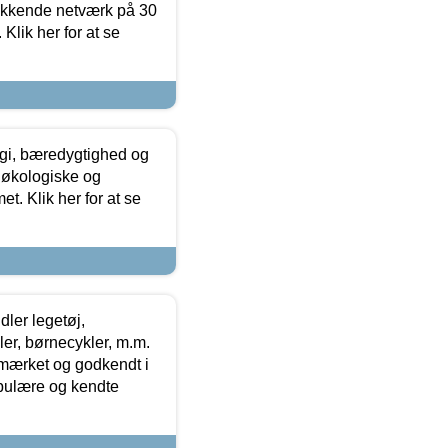
ækkende netværk på 30
Klik her for at se
gi, bæredygtighed og
 økologiske og
t. Klik her for at se
ler legetøj,
r, børnecykler, m.m.
-mærket og godkendt i
opulære og kendte