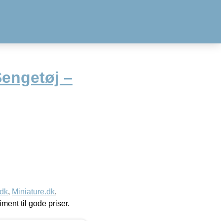
Sengetøj –
.dk
,
Miniature.dk
,
timent til gode priser.