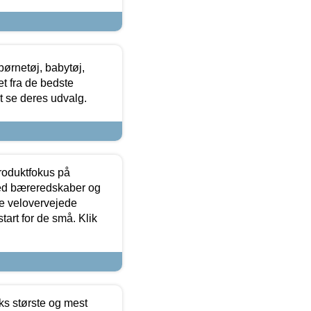
ørnetøj, babytøj,
t fra de bedste
at se deres udvalg.
produktfokus på
med bæreredskaber og
e velovervejede
tart for de små. Klik
ks største og mest