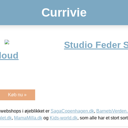
Currivie
Studio Feder 
loud
Køb nu »
webshops i øjeblikket er
SagaCopenhagen.dk
,
BarnetsVerden
let.dk
,
MamaMilla.dk
og
Kids-world.dk
, som alle har et stort sor