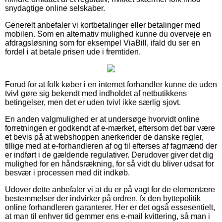
snydagtige online selskaber.
Generelt anbefaler vi kortbetalinger eller betalinger med
mobilen. Som en alternativ mulighed kunne du overveje en
afdragsløsning som for eksempel ViaBill, ifald du ser en
fordel i at betale prisen ude i fremtiden.
Forud for at folk køber i en internet forhandler kunne de uden
tvivl gøre sig bekendt med indholdet af netbutikkens
betingelser, men det er uden tvivl ikke særlig sjovt.
En anden valgmulighed er at undersøge hvorvidt online
forretningen er godkendt af e-mærket, eftersom det bør være
et bevis på at webshoppen anerkender de danske regler,
tillige med at e-forhandleren af og til efterses af fagmænd der
er indført i de gældende regulativer. Derudover giver det dig
mulighed for en håndsrækning, for så vidt du bliver udsat for
besvær i processen med dit indkøb.
Udover dette anbefaler vi at du er på vagt for de elementære
bestemmelser der indvirker på ordren, fx den byttepolitik
online forhandleren garanterer. Her er det også essesentielt,
at man til enhver tid gemmer ens e-mail kvittering, så man i