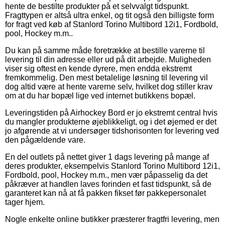
hente de bestilte produkter på et selvvalgt tidspunkt.
Fragttypen er altså ultra enkel, og tit også den billigste form
for fragt ved køb af Stanlord Torino Multibord 12i1, Fordbold,
pool, Hockey m.m..
Du kan på samme måde foretrække at bestille varerne til
levering til din adresse eller ud på dit arbejde. Muligheden
viser sig oftest en kende dyrere, men endda ekstremt
fremkommelig. Den mest betalelige løsning til levering vil
dog altid være at hente varerne selv, hvilket dog stiller krav
om at du har bopæl lige ved internet butikkens bopæl.
Leveringstiden på Airhockey Bord er jo ekstremt central hvis
du mangler produkterne øjeblikkeligt, og i det øjemed er det
jo afgørende at vi undersøger tidshorisonten for levering ved
den pågældende vare.
En del outlets på nettet giver 1 dags levering på mange af
deres produkter, eksempelvis Stanlord Torino Multibord 12i1,
Fordbold, pool, Hockey m.m., men vær påpasselig da det
påkræver at handlen laves forinden et fast tidspunkt, så de
garanteret kan nå at få pakken fikset før pakkepersonalet
tager hjem.
Nogle enkelte online butikker præsterer fragtfri levering, men