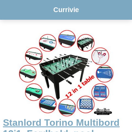
Currivie
Stanlord Torino Multibord