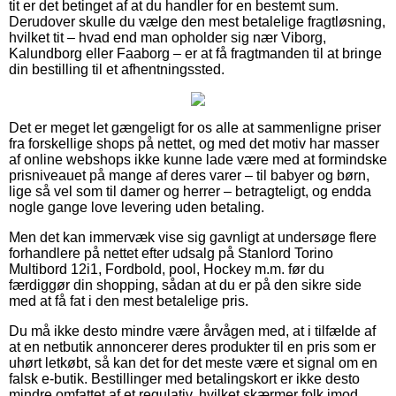
tit er det betinget af at du handler for en bestemt sum.
Derudover skulle du vælge den mest betalelige fragtløsning,
hvilket tit – hvad end man opholder sig nær Viborg,
Kalundborg eller Faaborg – er at få fragtmanden til at bringe
din bestilling til et afhentningssted.
Det er meget let gængeligt for os alle at sammenligne priser
fra forskellige shops på nettet, og med det motiv har masser
af online webshops ikke kunne lade være med at formindske
prisniveauet på mange af deres varer – til babyer og børn,
lige så vel som til damer og herrer – betragteligt, og endda
nogle gange love levering uden betaling.
Men det kan immervæk vise sig gavnligt at undersøge flere
forhandlere på nettet efter udsalg på Stanlord Torino
Multibord 12i1, Fordbold, pool, Hockey m.m. før du
færdiggør din shopping, sådan at du er på den sikre side
med at få fat i den mest betalelige pris.
Du må ikke desto mindre være årvågen med, at i tilfælde af
at en netbutik annoncerer deres produkter til en pris som er
uhørt letkøbt, så kan det for det meste være et signal om en
falsk e-butik. Bestillinger med betalingskort er ikke desto
mindre omfattet af et regulativ, hvilket skærmer folk imod