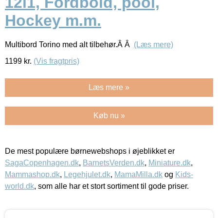
12i1, Fordbold, pool,
Hockey m.m.
Multibord Torino med alt tilbehør.Â Â
(Læs mere)
1199
kr.
(Vis fragtpris)
Læs mere »
Køb nu »
De mest populære børnewebshops i øjeblikket er
SagaCopenhagen.dk
,
BarnetsVerden.dk
,
Miniature.dk
,
Mammashop.dk
,
Legehjulet.dk
,
MamaMilla.dk
og
Kids-
world.dk
, som alle har et stort sortiment til gode priser.