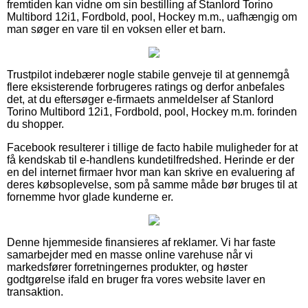
fremtiden kan vidne om sin bestilling af Stanlord Torino
Multibord 12i1, Fordbold, pool, Hockey m.m., uafhængig om
man søger en vare til en voksen eller et barn.
Trustpilot indebærer nogle stabile genveje til at gennemgå
flere eksisterende forbrugeres ratings og derfor anbefales
det, at du eftersøger e-firmaets anmeldelser af Stanlord
Torino Multibord 12i1, Fordbold, pool, Hockey m.m. forinden
du shopper.
Facebook resulterer i tillige de facto habile muligheder for at
få kendskab til e-handlens kundetilfredshed. Herinde er der
en del internet firmaer hvor man kan skrive en evaluering af
deres købsoplevelse, som på samme måde bør bruges til at
fornemme hvor glade kunderne er.
Denne hjemmeside finansieres af reklamer. Vi har faste
samarbejder med en masse online varehuse når vi
markedsfører forretningernes produkter, og høster
godtgørelse ifald en bruger fra vores website laver en
transaktion.