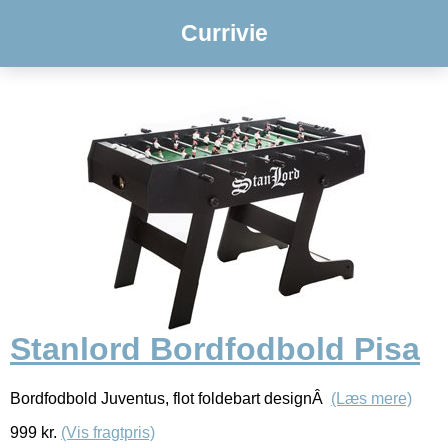
Currivie
Stanlord Bordfodbold Pisa
Bordfodbold Juventus, flot foldebart designÂ
(Læs mere)
999
kr.
(Vis fragtpris)