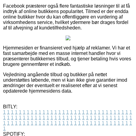
Facebook præsterer også flere fantastiske løsninger til at få
indtryk af online butikkens popularitet. Tilmed er der endda
online butikker hvor du kan offentliggøre en vurdering af
virksomhedens service, hvilket ydermere bør drages fordel
af til afvejning af kundetilfredsheden.
Hjemmesiden er finansieret ved hjælp af reklamer. Vi har et
fast samarbejde med en masse internet handler hvor vi
præsenterer butikkernes tilbud, og tjener betaling hvis vores
brugere gennemfører et indkøb.
Vejledning angående tilbud og butikker på nettet
understøttes løbende, men vi kan ikke give garantier imod
ændringer der eventuelt er realiseret efter at vi senest
opdaterede hjemmesidens data.
BITLY:
1
1
1
1
1
1
1
1
1
1
1
1
1
1
1
1
1
1
1
1
1
1
1
1
1
1
1
1
1
1
1
1
1
1
1
1
1
1
1
1
1
1
1
1
1
1
1
1
1
1
1
1
1
1
1
1
1
1
1
1
1
1
1
1
1
1
1
1
1
1
1
1
1
1
1
1
1
1
1
1
1
1
1
1
1
1
1
1
1
1
1
1
1
1
1
1
1
1
1
1
SPOTIFY: