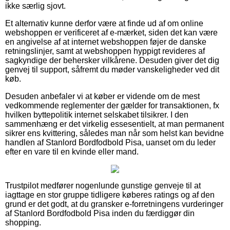
ikke særlig sjovt.
Et alternativ kunne derfor være at finde ud af om online
webshoppen er verificeret af e-mærket, siden det kan være
en angivelse af at internet webshoppen føjer de danske
retningslinjer, samt at webshoppen hyppigt revideres af
sagkyndige der behersker vilkårene. Desuden giver det dig
genvej til support, såfremt du møder vanskeligheder ved dit
køb.
Desuden anbefaler vi at køber er vidende om de mest
vedkommende reglementer der gælder for transaktionen, fx
hvilken byttepolitik internet selskabet tilsikrer. I den
sammenhæng er det virkelig essesentielt, at man permanent
sikrer ens kvittering, således man når som helst kan bevidne
handlen af Stanlord Bordfodbold Pisa, uanset om du leder
efter en vare til en kvinde eller mand.
Trustpilot medfører nogenlunde gunstige genveje til at
iagttage en stor gruppe tidligere køberes ratings og af den
grund er det godt, at du gransker e-forretningens vurderinger
af Stanlord Bordfodbold Pisa inden du færdiggør din
shopping.