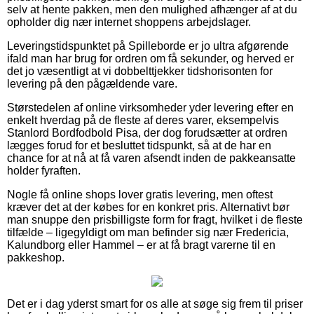
selv at hente pakken, men den mulighed afhænger af at du
opholder dig nær internet shoppens arbejdslager.
Leveringstidspunktet på Spilleborde er jo ultra afgørende
ifald man har brug for ordren om få sekunder, og herved er
det jo væsentligt at vi dobbelttjekker tidshorisonten for
levering på den pågældende vare.
Størstedelen af online virksomheder yder levering efter en
enkelt hverdag på de fleste af deres varer, eksempelvis
Stanlord Bordfodbold Pisa, der dog forudsætter at ordren
lægges forud for et besluttet tidspunkt, så at de har en
chance for at nå at få varen afsendt inden de pakkeansatte
holder fyraften.
Nogle få online shops lover gratis levering, men oftest
kræver det at der købes for en konkret pris. Alternativt bør
man snuppe den prisbilligste form for fragt, hvilket i de fleste
tilfælde – ligegyldigt om man befinder sig nær Fredericia,
Kalundborg eller Hammel – er at få bragt varerne til en
pakkeshop.
Det er i dag yderst smart for os alle at søge sig frem til priser