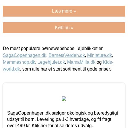
Læs mere »
Køb nu »
De mest populære børnewebshops i øjeblikket er
SagaCopenhagen.dk
,
BarnetsVerden.dk
,
Miniature.dk
,
Mammashop.dk
,
Legehjulet.dk
,
MamaMilla.dk
og
Kids-
world.dk
, som alle har et stort sortiment til gode priser.
SagaCopenhagen.dk sælger økologisk og bæredygtigt
udstyr til børn. Levering på 1-3 hverdage, og fri fragt
over 499 kr. Klik her for at se deres udvalg.