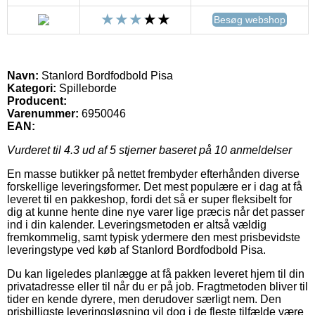
Besøg webshop
Navn:
Stanlord Bordfodbold Pisa
Kategori:
Spilleborde
Producent:
Varenummer:
6950046
EAN:
Vurderet til
4.3
ud af 5 stjerner baseret på
10
anmeldelser
En masse butikker på nettet frembyder efterhånden diverse
forskellige leveringsformer. Det mest populære er i dag at få
leveret til en pakkeshop, fordi det så er super fleksibelt for
dig at kunne hente dine nye varer lige præcis når det passer
ind i din kalender. Leveringsmetoden er altså vældig
fremkommelig, samt typisk ydermere den mest prisbevidste
leveringstype ved køb af Stanlord Bordfodbold Pisa.
Du kan ligeledes planlægge at få pakken leveret hjem til din
privatadresse eller til når du er på job. Fragtmetoden bliver til
tider en kende dyrere, men derudover særligt nem. Den
prisbilligste leveringsløsning vil dog i de fleste tilfælde være