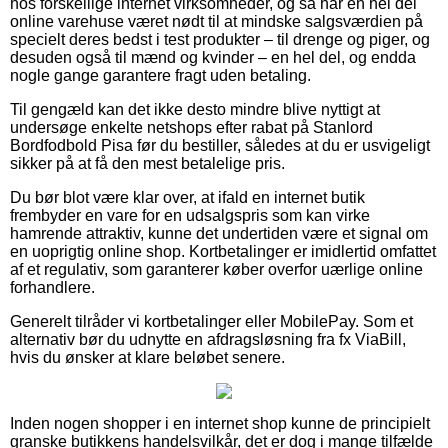
hos forskellige internet virksomheder, og så har en hel del
online varehuse været nødt til at mindske salgsværdien på
specielt deres bedst i test produkter – til drenge og piger, og
desuden også til mænd og kvinder – en hel del, og endda
nogle gange garantere fragt uden betaling.
Til gengæld kan det ikke desto mindre blive nyttigt at
undersøge enkelte netshops efter rabat på Stanlord
Bordfodbold Pisa før du bestiller, således at du er usvigeligt
sikker på at få den mest betalelige pris.
Du bør blot være klar over, at ifald en internet butik
frembyder en vare for en udsalgspris som kan virke
hamrende attraktiv, kunne det undertiden være et signal om
en uoprigtig online shop. Kortbetalinger er imidlertid omfattet
af et regulativ, som garanterer køber overfor uærlige online
forhandlere.
Generelt tilråder vi kortbetalinger eller MobilePay. Som et
alternativ bør du udnytte en afdragsløsning fra fx ViaBill,
hvis du ønsker at klare beløbet senere.
Inden nogen shopper i en internet shop kunne de principielt
granske butikkens handelsvilkår, det er dog i mange tilfælde