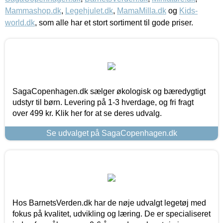
Mammashop.dk
,
Legehjulet.dk
,
MamaMilla.dk
og
Kids-
world.dk
, som alle har et stort sortiment til gode priser.
SagaCopenhagen.dk sælger økologisk og bæredygtigt
udstyr til børn. Levering på 1-3 hverdage, og fri fragt
over 499 kr. Klik her for at se deres udvalg.
Se udvalget på SagaCopenhagen.dk
Hos BarnetsVerden.dk har de nøje udvalgt legetøj med
fokus på kvalitet, udvikling og læring. De er specialiseret