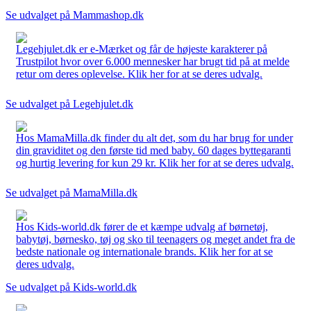
Se udvalget på Mammashop.dk
Legehjulet.dk er e-Mærket og får de højeste karakterer på
Trustpilot hvor over 6.000 mennesker har brugt tid på at melde
retur om deres oplevelse. Klik her for at se deres udvalg.
Se udvalget på Legehjulet.dk
Hos MamaMilla.dk finder du alt det, som du har brug for under
din graviditet og den første tid med baby. 60 dages byttegaranti
og hurtig levering for kun 29 kr. Klik her for at se deres udvalg.
Se udvalget på MamaMilla.dk
Hos Kids-world.dk fører de et kæmpe udvalg af børnetøj,
babytøj, børnesko, tøj og sko til teenagers og meget andet fra de
bedste nationale og internationale brands. Klik her for at se
deres udvalg.
Se udvalget på Kids-world.dk