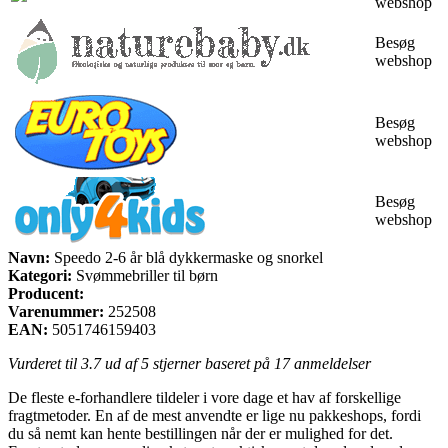
webshop
Besøg
webshop
Besøg
webshop
Besøg
webshop
Navn:
Speedo 2-6 år blå dykkermaske og snorkel
Kategori:
Svømmebriller til børn
Producent:
Varenummer:
252508
EAN:
5051746159403
Vurderet til
3.7
ud af 5 stjerner baseret på
17
anmeldelser
De fleste e-forhandlere tildeler i vore dage et hav af forskellige
fragtmetoder. En af de mest anvendte er lige nu pakkeshops, fordi
du så nemt kan hente bestillingen når der er mulighed for det.