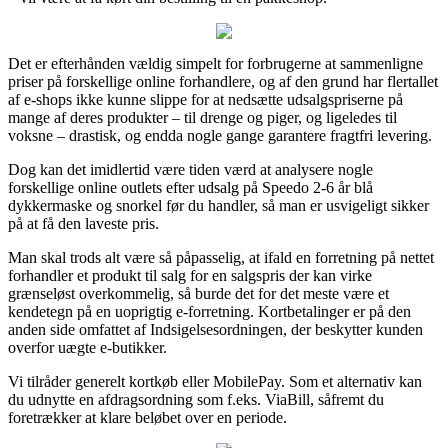
Det er efterhånden vældig simpelt for forbrugerne at sammenligne
priser på forskellige online forhandlere, og af den grund har flertallet
af e-shops ikke kunne slippe for at nedsætte udsalgspriserne på
mange af deres produkter – til drenge og piger, og ligeledes til
voksne – drastisk, og endda nogle gange garantere fragtfri levering.
Dog kan det imidlertid være tiden værd at analysere nogle
forskellige online outlets efter udsalg på Speedo 2-6 år blå
dykkermaske og snorkel før du handler, så man er usvigeligt sikker
på at få den laveste pris.
Man skal trods alt være så påpasselig, at ifald en forretning på nettet
forhandler et produkt til salg for en salgspris der kan virke
grænseløst overkommelig, så burde det for det meste være et
kendetegn på en uoprigtig e-forretning. Kortbetalinger er på den
anden side omfattet af Indsigelsesordningen, der beskytter kunden
overfor uægte e-butikker.
Vi tilråder generelt kortkøb eller MobilePay. Som et alternativ kan
du udnytte en afdragsordning som f.eks. ViaBill, såfremt du
foretrækker at klare beløbet over en periode.