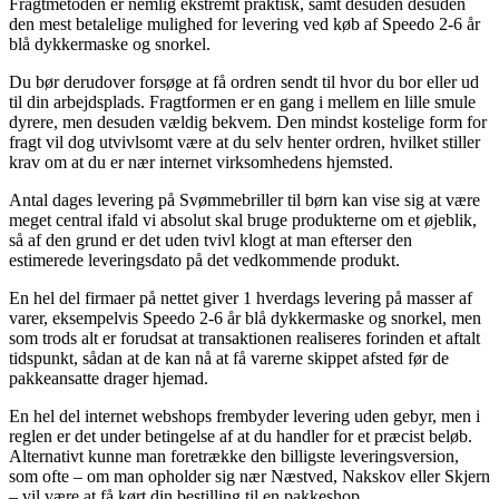
Fragtmetoden er nemlig ekstremt praktisk, samt desuden desuden
den mest betalelige mulighed for levering ved køb af Speedo 2-6 år
blå dykkermaske og snorkel.
Du bør derudover forsøge at få ordren sendt til hvor du bor eller ud
til din arbejdsplads. Fragtformen er en gang i mellem en lille smule
dyrere, men desuden vældig bekvem. Den mindst kostelige form for
fragt vil dog utvivlsomt være at du selv henter ordren, hvilket stiller
krav om at du er nær internet virksomhedens hjemsted.
Antal dages levering på Svømmebriller til børn kan vise sig at være
meget central ifald vi absolut skal bruge produkterne om et øjeblik,
så af den grund er det uden tvivl klogt at man efterser den
estimerede leveringsdato på det vedkommende produkt.
En hel del firmaer på nettet giver 1 hverdags levering på masser af
varer, eksempelvis Speedo 2-6 år blå dykkermaske og snorkel, men
som trods alt er forudsat at transaktionen realiseres forinden et aftalt
tidspunkt, sådan at de kan nå at få varerne skippet afsted før de
pakkeansatte drager hjemad.
En hel del internet webshops frembyder levering uden gebyr, men i
reglen er det under betingelse af at du handler for et præcist beløb.
Alternativt kunne man foretrække den billigste leveringsversion,
som ofte – om man opholder sig nær Næstved, Nakskov eller Skjern
– vil være at få kørt din bestilling til en pakkeshop.