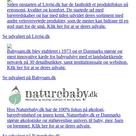
Siden opstarten af Livrig.dk har de fastholdt et produktfokus på
ergonomi, kvalitet og komfort. De startede ud med
bæreredskaber og har med tiden udvidet deres sortiment med
andre velovervejede produkter, som de mener kan bidrage til en
god start for de små. Klik her for at se deres udvalg.
Se udvalget på Livrig.dk
Babysam.dk blev etableret i 1973 og er Danmarks største og
mest innovative kæde for babyudstyr med et landsdækkende
netværk på 30 detailbutikker, samt institutionssalg og webshop.
Klik her for at se deres udvalg.
Se udvalget på Babysam.dk
Hos Naturebaby.dk har de 100% fokus på økologi,
bæredygtighed og ingen kemi. Naturebaby.dk er Danmarks
største økologiske og miljøvenlige univers til baby, mor, barn
og hjemmet. Klik her for at se deres udvalg.
Se udvalget på Naturebaby.dk