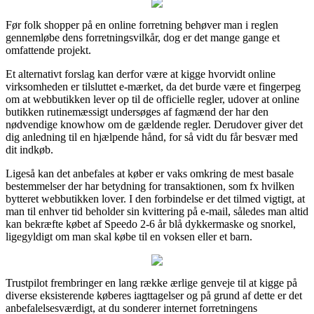
Før folk shopper på en online forretning behøver man i reglen
gennemløbe dens forretningsvilkår, dog er det mange gange et
omfattende projekt.
Et alternativt forslag kan derfor være at kigge hvorvidt online
virksomheden er tilsluttet e-mærket, da det burde være et fingerpeg
om at webbutikken lever op til de officielle regler, udover at online
butikken rutinemæssigt undersøges af fagmænd der har den
nødvendige knowhow om de gældende regler. Derudover giver det
dig anledning til en hjælpende hånd, for så vidt du får besvær med
dit indkøb.
Ligeså kan det anbefales at køber er vaks omkring de mest basale
bestemmelser der har betydning for transaktionen, som fx hvilken
bytteret webbutikken lover. I den forbindelse er det tilmed vigtigt, at
man til enhver tid beholder sin kvittering på e-mail, således man altid
kan bekræfte købet af Speedo 2-6 år blå dykkermaske og snorkel,
ligegyldigt om man skal købe til en voksen eller et barn.
Trustpilot frembringer en lang række ærlige genveje til at kigge på
diverse eksisterende køberes iagttagelser og på grund af dette er det
anbefalelsesværdigt, at du sonderer internet forretningens