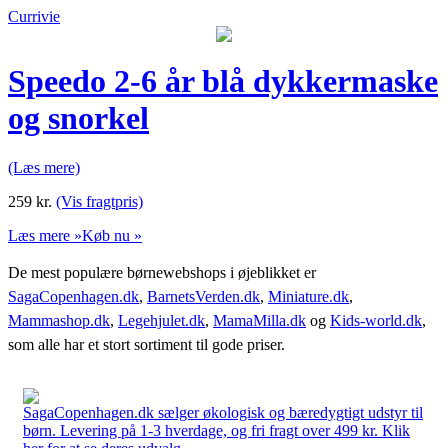
Currivie
Speedo 2-6 år blå dykkermaske
og snorkel
(Læs mere)
259
kr.
(Vis fragtpris)
Læs mere »
Køb nu »
De mest populære børnewebshops i øjeblikket er
SagaCopenhagen.dk
,
BarnetsVerden.dk
,
Miniature.dk
,
Mammashop.dk
,
Legehjulet.dk
,
MamaMilla.dk
og
Kids-world.dk
,
som alle har et stort sortiment til gode priser.
SagaCopenhagen.dk sælger økologisk og bæredygtigt udstyr til
børn. Levering på 1-3 hverdage, og fri fragt over 499 kr. Klik