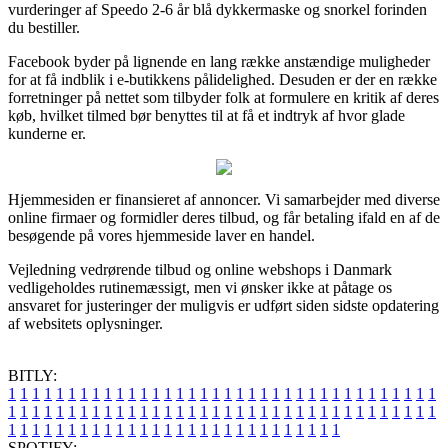
vurderinger af Speedo 2-6 år blå dykkermaske og snorkel forinden
du bestiller.
Facebook byder på lignende en lang række anstændige muligheder
for at få indblik i e-butikkens pålidelighed. Desuden er der en række
forretninger på nettet som tilbyder folk at formulere en kritik af deres
køb, hvilket tilmed bør benyttes til at få et indtryk af hvor glade
kunderne er.
Hjemmesiden er finansieret af annoncer. Vi samarbejder med diverse
online firmaer og formidler deres tilbud, og får betaling ifald en af de
besøgende på vores hjemmeside laver en handel.
Vejledning vedrørende tilbud og online webshops i Danmark
vedligeholdes rutinemæssigt, men vi ønsker ikke at påtage os
ansvaret for justeringer der muligvis er udført siden sidste opdatering
af websitets oplysninger.
BITLY:
1
1
1
1
1
1
1
1
1
1
1
1
1
1
1
1
1
1
1
1
1
1
1
1
1
1
1
1
1
1
1
1
1
1
1
1
1
1
1
1
1
1
1
1
1
1
1
1
1
1
1
1
1
1
1
1
1
1
1
1
1
1
1
1
1
1
1
1
1
1
1
1
1
1
1
1
1
1
1
1
1
1
1
1
1
1
1
1
1
1
1
1
1
1
1
1
1
1
1
1
SPOTIFY: