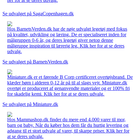
her for at se deres udvalg.
Se udvalget på SagaCopenhagen.dk
Hos BarnetsVerden.dk har de nøje udvalgt legetøj med fokus
på kvalitet, udvikling og læring. De er specialiseret inden for
målgruppen 0-6 år, og deres legetøj giver netop denne
målgruppe inspiration til lærerig leg. Klik her for at se deres
udvalg.
Se udvalget på BarnetsVerden.dk
Miniature.dk er et førende B Corp certificeret overtøjsbrand. De
klæder børn i alderen 0-12 år på til al slags vejr. Miniature.dk
overtøj er produceret af genanvendte materialer og er 100% fri
for skadelig kemi. Klik her for at se deres udvalg.
Se udvalget på Miniature.dk
Hos Mammashop.dk finder du mere end 4.000 varer til mor,
barn og baby. Når du køber hos dem får du hurtig levering og
adgang til et stort udvalg af varer, til skarpe priser. Klik her for
at se deres udvalg.