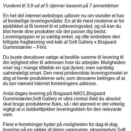
Vurderet til
3.9
ud af 5 stjerner baseret på
7
anmeldelser
En hel del internet webshops udlover nu om stunder et hav
af forskellige leveringsmåder. En af de mest moderne er for
øjeblikket at få leveret til et udleveringssted, og så kan du
blot hente dine produkter når det passer dig bedst.
Leveringstypen er jo vældig enkel, og ofte endvidere den
billigste fragtløsning ved køb af Soft Gallery x Bisgaard
Gummistøvler – Flint.
Du burde derudover vælge at bestille varerne til levering til
din lejlighed eller til adressen hvor du arbejder. Muligheden
viser sig i mange tilfælde en sjat dyrere, men samtidig
ualmindeligt smart. Den mest prisbevidste leveringsmodel er
dog at hente produkterne selv, som desværre betinges af at
du bor nærved internet forretningens adresse.
Antal dages levering på Bisgaard AW21,Bisgaard
Gummistøvler,Soft Gallery er ultra central ifald du absolut
skal bruge produkterne fluks, så i det øjemed er det virkelig
vigtigt at vi dobbelttjekker leveringstiden for den relevante
vare.
Flere e-forretninger byder på muligheden for dag-til-dag
levering på en række af deres varenumre, eksempelvis Soft