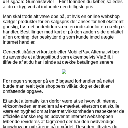
x Bisgaard Gummistøvler – Flint forinden du køber, således
at du er tryg ved at indhente den billigste pris.
Man skal trods alt være obs på, at hvis en online webshop
sælger produkter for en salgspris der anses for helt ekstremt
gunstig, bør det undertiden være en indikator for en uærlig e-
handler. Bestillinger med kort er på den anden side omfattet
af en ordning, der beskytter dig som kunde imod uægte
internet handler.
Generelt tilråder vi kortkøb eller MobilePay. Alternativt bør
du anvende et afdragstilbud som eksempelvis ViaBill, i
tilfælde af at du har i sinde at dække betalingen senere.
Før nogen shopper på en Bisgaard forhandler på nettet
burde man reelt tyde shoppens vilkår, dog er det tit en
omfattende opgave.
Et andet alternativ kan derfor være at se hvorvidt internet
virksomheden er medlem af e-mærket, eftersom det skulle
være en tryghed om at internet virksomheden respekterer de
officielle danske regler, udover at internet webshoppen
løbende revideres af fagmænd der har den nødvendige
knowhow om vilkårene på området. Desuden tilbydes du