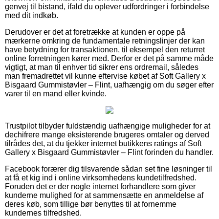
genvej til bistand, ifald du oplever udfordringer i forbindelse
med dit indkøb.
Derudover er det at foretrække at kunden er oppe på
mærkerne omkring de fundamentale retningslinjer der kan
have betydning for transaktionen, til eksempel den returret
online forretningen kører med. Derfor er det på samme måde
vigtigt, at man til enhver tid sikrer ens ordremail, således
man fremadrettet vil kunne eftervise købet af Soft Gallery x
Bisgaard Gummistøvler – Flint, uafhængig om du søger efter
varer til en mand eller kvinde.
Trustpilot tilbyder fuldstændig uafhængige muligheder for at
dechifrere mange eksisterende brugeres omtaler og derved
tilrådes det, at du tjekker internet butikkens ratings af Soft
Gallery x Bisgaard Gummistøvler – Flint forinden du handler.
Facebook forærer dig tilsvarende sådan set fine løsninger til
at få et kig ind i online virksomhedens kundetilfredshed.
Foruden det er der nogle internet forhandlere som giver
kunderne mulighed for at sammensætte en anmeldelse af
deres køb, som tillige bør benyttes til at fornemme
kundernes tilfredshed.