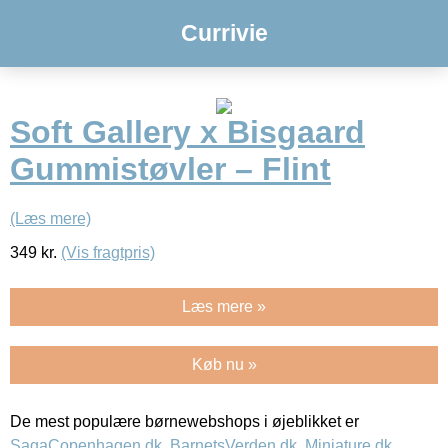
Currivie
Soft Gallery x Bisgaard
Gummistøvler – Flint
(Læs mere)
349
kr.
(Vis fragtpris)
Læs mere »
Køb nu »
De mest populære børnewebshops i øjeblikket er
SagaCopenhagen.dk
,
BarnetsVerden.dk
,
Miniature.dk
,