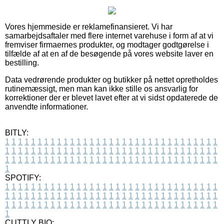
Vores hjemmeside er reklamefinansieret. Vi har
samarbejdsaftaler med flere internet varehuse i form af at vi
fremviser firmaernes produkter, og modtager godtgørelse i
tilfælde af at en af de besøgende på vores website laver en
bestilling.
Data vedrørende produkter og butikker på nettet opretholdes
rutinemæssigt, men man kan ikke stille os ansvarlig for
korrektioner der er blevet lavet efter at vi sidst opdaterede de
anvendte informationer.
BITLY:
1
1
1
1
1
1
1
1
1
1
1
1
1
1
1
1
1
1
1
1
1
1
1
1
1
1
1
1
1
1
1
1
1
1
1
1
1
1
1
1
1
1
1
1
1
1
1
1
1
1
1
1
1
1
1
1
1
1
1
1
1
1
1
1
1
1
1
1
1
1
1
1
1
1
1
1
1
1
1
1
1
1
1
1
1
1
1
1
1
1
1
1
1
1
1
1
1
1
1
1
SPOTIFY:
1
1
1
1
1
1
1
1
1
1
1
1
1
1
1
1
1
1
1
1
1
1
1
1
1
1
1
1
1
1
1
1
1
1
1
1
1
1
1
1
1
1
1
1
1
1
1
1
1
1
1
1
1
1
1
1
1
1
1
1
1
1
1
1
1
1
1
1
1
1
1
1
1
1
1
1
1
1
1
1
1
1
1
1
1
1
1
1
1
1
1
1
1
1
1
1
1
1
1
1
CUTTLY BIO: