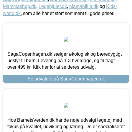
Mammashop.dk
,
Legehjulet.dk
,
MamaMilla.dk
og
Kids-
world.dk
, som alle har et stort sortiment til gode priser.
SagaCopenhagen.dk sælger økologisk og bæredygtigt
udstyr til børn. Levering på 1-3 hverdage, og fri fragt
over 499 kr. Klik her for at se deres udvalg.
Se udvalget på SagaCopenhagen.dk
Hos BarnetsVerden.dk har de nøje udvalgt legetøj med
fokus på kvalitet, udvikling og læring. De er specialiseret