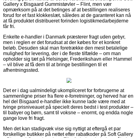
Gallery x Bisgaard Gummistøvler – Flint, men vær
opmærksom på at det betinges af at bestillingen realiseres
forud for et fast klokkeslæt, således at de garanteret kan nå
at få produktet distribueret forinden logistikmedarbejderne
får fri.
Enkelte e-handler i Danmark præsterer fragt uden gebyr,
men i reglen er det forudsat at der købes for et konkret
beløb. Desuden skal man foretrække den mest betalelige
mulighed for levering, der i de fleste tilfælde – om man
opholder sig tæt på Helsingør, Frederikshavn eller Hammel
– vil blive at få dem til at bringe bestillingen til et
afhentningssted.
Det er i dag ualmindeligt ukompliceret for forbrugerne at
sammenligne priser fra flere e-forretninger, og herved har en
hel del Bisgaard e-handler ikke kunne lade være med at
tvinge prisniveauet på specielt deres bedst i test produkter –
til babyer og børn, samt til voksne – enormt, og endda nogle
gange love fri fragt.
Men det kan stadigvæk vise sig nyttigt at eftergå et par
forskellige butikker på nettet efter rabatkoder på Soft Gallery