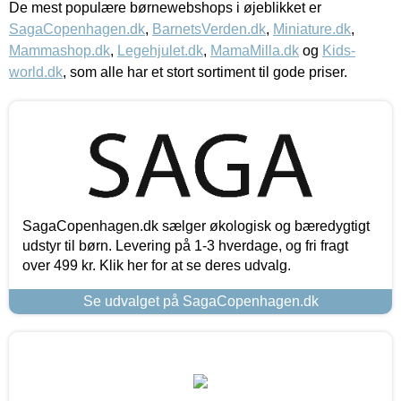
De mest populære børnewebshops i øjeblikket er
SagaCopenhagen.dk
,
BarnetsVerden.dk
,
Miniature.dk
,
Mammashop.dk
,
Legehjulet.dk
,
MamaMilla.dk
og
Kids-
world.dk
, som alle har et stort sortiment til gode priser.
SagaCopenhagen.dk sælger økologisk og bæredygtigt
udstyr til børn. Levering på 1-3 hverdage, og fri fragt
over 499 kr. Klik her for at se deres udvalg.
Se udvalget på SagaCopenhagen.dk