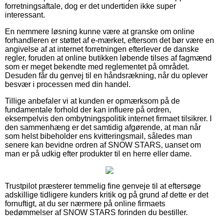
forretningsaftale, dog er det undertiden ikke super
interessant.
En nemmere løsning kunne være at granske om online
forhandleren er støttet af e-mærket, eftersom det bør være en
angivelse af at internet forretningen efterlever de danske
regler, foruden at online butikken løbende tilses af fagmænd
som er meget bekendte med reglementet på området.
Desuden får du genvej til en håndsrækning, når du oplever
besvær i processen med din handel.
Tillige anbefaler vi at kunden er opmærksom på de
fundamentale forhold der kan influere på ordren,
eksempelvis den ombytningspolitik internet firmaet tilsikrer. I
den sammenhæng er det samtidig afgørende, at man når
som helst bibeholder ens kvitteringsmail, således man
senere kan bevidne ordren af SNOW STARS, uanset om
man er på udkig efter produkter til en herre eller dame.
Trustpilot præsterer temmelig fine genveje til at eftersøge
adskillige tidligere kunders kritik og på grund af dette er det
fornuftigt, at du ser nærmere på online firmaets
bedømmelser af SNOW STARS forinden du bestiller.