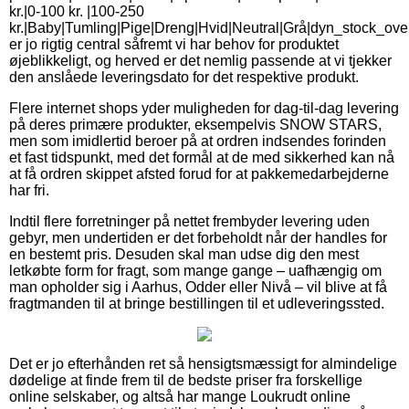
kr.|0-100 kr. |100-250
kr.|Baby|Tumling|Pige|Dreng|Hvid|Neutral|Grå|dyn_stock_ove
er jo rigtig central såfremt vi har behov for produktet
øjeblikkeligt, og herved er det nemlig passende at vi tjekker
den anslåede leveringsdato for det respektive produkt.
Flere internet shops yder muligheden for dag-til-dag levering
på deres primære produkter, eksempelvis SNOW STARS,
men som imidlertid beroer på at ordren indsendes forinden
et fast tidspunkt, med det formål at de med sikkerhed kan nå
at få ordren skippet afsted forud for at pakkemedarbejderne
har fri.
Indtil flere forretninger på nettet frembyder levering uden
gebyr, men undertiden er det forbeholdt når der handles for
en bestemt pris. Desuden skal man udse dig den mest
letkøbte form for fragt, som mange gange – uafhængig om
man opholder sig i Aarhus, Odder eller Nivå – vil blive at få
fragtmanden til at bringe bestillingen til et udleveringssted.
Det er jo efterhånden ret så hensigtsmæssigt for almindelige
dødelige at finde frem til de bedste priser fra forskellige
online selskaber, og altså har mange Loukrudt online