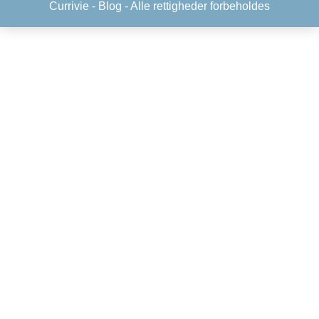
Currivie -
Blog
- Alle rettigheder forbeholdes