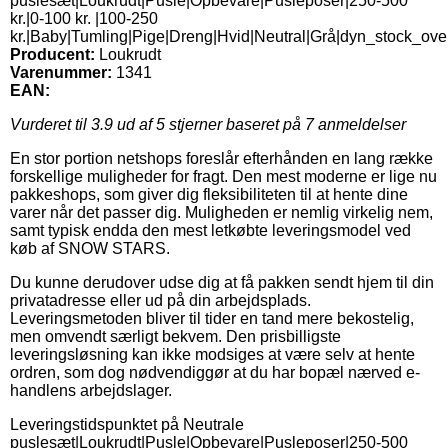
puslesæt|Loukrudt|Pusle|Opbevare|Pusleposer|250-500
kr.|0-100 kr. |100-250
kr.|Baby|Tumling|Pige|Dreng|Hvid|Neutral|Grå|dyn_stock_ove
Producent:
Loukrudt
Varenummer:
1341
EAN:
Vurderet til
3.9
ud af 5 stjerner baseret på
7
anmeldelser
En stor portion netshops foreslår efterhånden en lang række
forskellige muligheder for fragt. Den mest moderne er lige nu
pakkeshops, som giver dig fleksibiliteten til at hente dine
varer når det passer dig. Muligheden er nemlig virkelig nem,
samt typisk endda den mest letkøbte leveringsmodel ved
køb af SNOW STARS.
Du kunne derudover udse dig at få pakken sendt hjem til din
privatadresse eller ud på din arbejdsplads.
Leveringsmetoden bliver til tider en tand mere bekostelig,
men omvendt særligt bekvem. Den prisbilligste
leveringsløsning kan ikke modsiges at være selv at hente
ordren, som dog nødvendiggør at du har bopæl nærved e-
handlens arbejdslager.
Leveringstidspunktet på Neutrale
puslesæt|Loukrudt|Pusle|Opbevare|Pusleposer|250-500