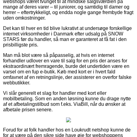
webshops været tvunget til at mindske salgsværdien på
mange af deres varer – til juniorer, og samtidig til damer og
herrer – eftertrykkeligt, og endda nogle gange frembyde fragt
uden omkostninger.
Det kan til hver en tid blive lukrativt at undersøge forskellige
internet virksomheder i Danmark efter udsalg på SNOW
STARS før du handler, så man er garanteret at få fat i den
prisbilligste pris.
Man må blot være så påpasselig, at hvis en internet
forhandler udlover en vare til salg for en pris der anses for
ekstraordinært fremragende, burde det undertiden være en
varsel om en fup e-butik. Køb med kort er i hvert fald
omfavnet af en retningslinje, der assisterer en overfor falske
webbutikker.
Vi slår generelt et slag for handler med kort eller
mobilbetaling. Som en anden løsning kunne du drage nytte
af et afbetalingstilbud som f.eks. ViaBill, når du ønsker at
afbetale prisen senere.
Forud for at folk handler hos en Loukrudt netshop kunne de
for at være på den sikre side have øje for webshoppens