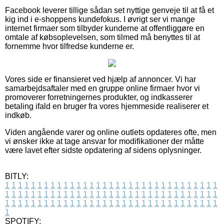
Facebook leverer tillige sådan set nyttige genveje til at få et
kig ind i e-shoppens kundefokus. I øvrigt ser vi mange
internet firmaer som tilbyder kunderne at offentliggøre en
omtale af købsoplevelsen, som tilmed må benyttes til at
fornemme hvor tilfredse kunderne er.
Vores side er finansieret ved hjælp af annoncer. Vi har
samarbejdsaftaler med en gruppe online firmaer hvor vi
promoverer forretningernes produkter, og indkasserer
betaling ifald en bruger fra vores hjemmeside realiserer et
indkøb.
Viden angående varer og online outlets opdateres ofte, men
vi ønsker ikke at tage ansvar for modifikationer der måtte
være lavet efter sidste opdatering af sidens oplysninger.
BITLY:
1
1
1
1
1
1
1
1
1
1
1
1
1
1
1
1
1
1
1
1
1
1
1
1
1
1
1
1
1
1
1
1
1
1
1
1
1
1
1
1
1
1
1
1
1
1
1
1
1
1
1
1
1
1
1
1
1
1
1
1
1
1
1
1
1
1
1
1
1
1
1
1
1
1
1
1
1
1
1
1
1
1
1
1
1
1
1
1
1
1
1
1
1
1
1
1
1
1
1
1
SPOTIFY: