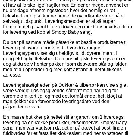
et hav af forskellige fragtformer. En der er meget anvendt er
nu om dage afhentningssteder, hvor det nemlig er ret
fleksibelt for dig at kunne hente de nyindkøbte varer på et
selvvalgt tidspunkt. Leveringsmetoden er altså super
fremkommelig, samt tit derudover den mest prisbevidste form
for levering ved køb af Smoby Baby seng.
Du bør på samme måde påtænke at bestille produkterne til
levering til hvor du bor eller til hvor du arbejder.
Leveringstypen viser sig uheldigvis lidt dyrere, men til
gengæld rigtig fleksibel. Den prisbilligste leveringsform er
dog at du selv henter pakken, som desværre står og falder
med at du opholder dig med kort afstand til netbutikkens
adresse.
Leveringshastigheden på Dukker & tilbehør kan vise sig at
være vældig udslagsgivende såfremt man har brug for
varerne om kort tid, og med det formål er det helt klogt at
man tjekker den forventede leveringsdato ved den
pågældende vare.
En masse butikker på nettet stiller garanti om 1 hverdags
levering på en række produkter, eksempelvis Smoby Baby
seng, men vær vagtsom da det er påkrævet at bestillingen
fuldbyrdes før et fastslået klokkeslæt, med hensynstagen til