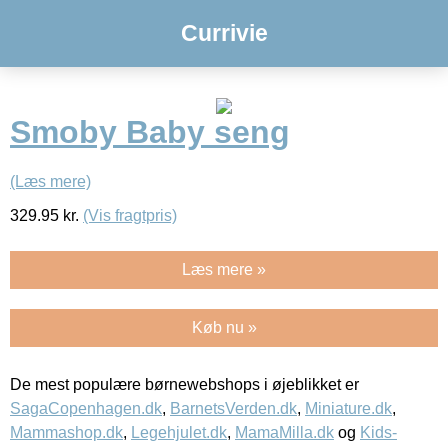
Currivie
Smoby Baby seng
(Læs mere)
329.95
kr.
(Vis fragtpris)
Læs mere »
Køb nu »
De mest populære børnewebshops i øjeblikket er
SagaCopenhagen.dk
,
BarnetsVerden.dk
,
Miniature.dk
,
Mammashop.dk
,
Legehjulet.dk
,
MamaMilla.dk
og
Kids-