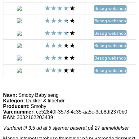
Besøg webshop
Besøg webshop
Besøg webshop
Besøg webshop
Besøg webshop
Besøg webshop
Navn:
Smoby Baby seng
Kategori:
Dukker & tilbehør
Producent:
Smoby
Varenummer:
ce52840f-3578-4c35-aa5c-3cb8df2370b0
EAN:
3032162203439
Vurderet til
3.5
ud af 5 stjerner baseret på
27
anmeldelser
Mange internet varehuse frembyder på nuværende tidspunkt