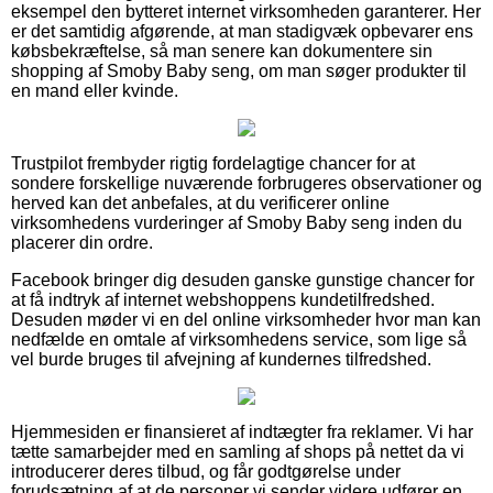
eksempel den bytteret internet virksomheden garanterer. Her
er det samtidig afgørende, at man stadigvæk opbevarer ens
købsbekræftelse, så man senere kan dokumentere sin
shopping af Smoby Baby seng, om man søger produkter til
en mand eller kvinde.
Trustpilot frembyder rigtig fordelagtige chancer for at
sondere forskellige nuværende forbrugeres observationer og
herved kan det anbefales, at du verificerer online
virksomhedens vurderinger af Smoby Baby seng inden du
placerer din ordre.
Facebook bringer dig desuden ganske gunstige chancer for
at få indtryk af internet webshoppens kundetilfredshed.
Desuden møder vi en del online virksomheder hvor man kan
nedfælde en omtale af virksomhedens service, som lige så
vel burde bruges til afvejning af kundernes tilfredshed.
Hjemmesiden er finansieret af indtægter fra reklamer. Vi har
tætte samarbejder med en samling af shops på nettet da vi
introducerer deres tilbud, og får godtgørelse under
forudsætning af at de personer vi sender videre udfører en