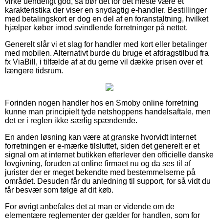
virke uendeligt god, så bør det for det meste være et
karakteristika der viser en snydagtig e-handler. Bestillinger
med betalingskort er dog en del af en foranstaltning, hvilket
hjælper køber imod svindlende forretninger på nettet.
Generelt slår vi et slag for handler med kort eller betalinger
med mobilen. Alternativt burde du bruge et afdragstilbud fra
fx ViaBill, i tilfælde af at du gerne vil dække prisen over et
længere tidsrum.
Forinden nogen handler hos en Smoby online forretning
kunne man principielt tyde netshoppens handelsaftale, men
det er i reglen ikke særlig spændende.
En anden løsning kan være at granske hvorvidt internet
forretningen er e-mærke tilsluttet, siden det generelt er et
signal om at internet butikken efterlever den officielle danske
lovgivning, foruden at online firmaet nu og da ses til af
jurister der er meget bekendte med bestemmelserne på
området. Desuden får du anledning til support, for så vidt du
får besvær som følge af dit køb.
For øvrigt anbefales det at man er vidende om de
elementære reglementer der gælder for handlen, som for