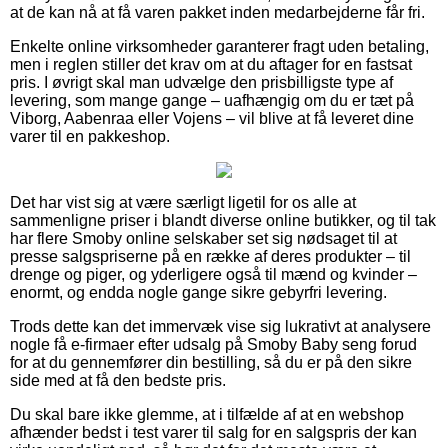
at de kan nå at få varen pakket inden medarbejderne får fri.
Enkelte online virksomheder garanterer fragt uden betaling,
men i reglen stiller det krav om at du aftager for en fastsat
pris. I øvrigt skal man udvælge den prisbilligste type af
levering, som mange gange – uafhængig om du er tæt på
Viborg, Aabenraa eller Vojens – vil blive at få leveret dine
varer til en pakkeshop.
Det har vist sig at være særligt ligetil for os alle at
sammenligne priser i blandt diverse online butikker, og til tak
har flere Smoby online selskaber set sig nødsaget til at
presse salgspriserne på en række af deres produkter – til
drenge og piger, og yderligere også til mænd og kvinder –
enormt, og endda nogle gange sikre gebyrfri levering.
Trods dette kan det immervæk vise sig lukrativt at analysere
nogle få e-firmaer efter udsalg på Smoby Baby seng forud
for at du gennemfører din bestilling, så du er på den sikre
side med at få den bedste pris.
Du skal bare ikke glemme, at i tilfælde af at en webshop
afhænder bedst i test varer til salg for en salgspris der kan