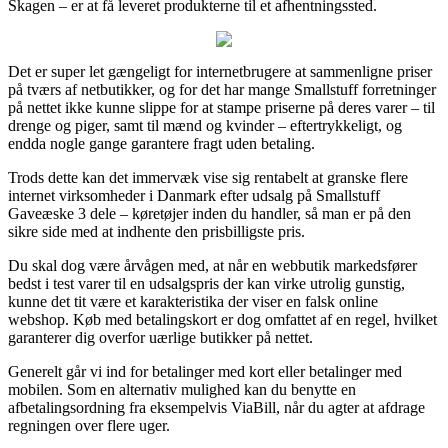
Skagen – er at få leveret produkterne til et afhentningssted.
Det er super let gængeligt for internetbrugere at sammenligne priser
på tværs af netbutikker, og for det har mange Smallstuff forretninger
på nettet ikke kunne slippe for at stampe priserne på deres varer – til
drenge og piger, samt til mænd og kvinder – eftertrykkeligt, og
endda nogle gange garantere fragt uden betaling.
Trods dette kan det immervæk vise sig rentabelt at granske flere
internet virksomheder i Danmark efter udsalg på Smallstuff
Gaveæske 3 dele – køretøjer inden du handler, så man er på den
sikre side med at indhente den prisbilligste pris.
Du skal dog være årvågen med, at når en webbutik markedsfører
bedst i test varer til en udsalgspris der kan virke utrolig gunstig,
kunne det tit være et karakteristika der viser en falsk online
webshop. Køb med betalingskort er dog omfattet af en regel, hvilket
garanterer dig overfor uærlige butikker på nettet.
Generelt går vi ind for betalinger med kort eller betalinger med
mobilen. Som en alternativ mulighed kan du benytte en
afbetalingsordning fra eksempelvis ViaBill, når du agter at afdrage
regningen over flere uger.