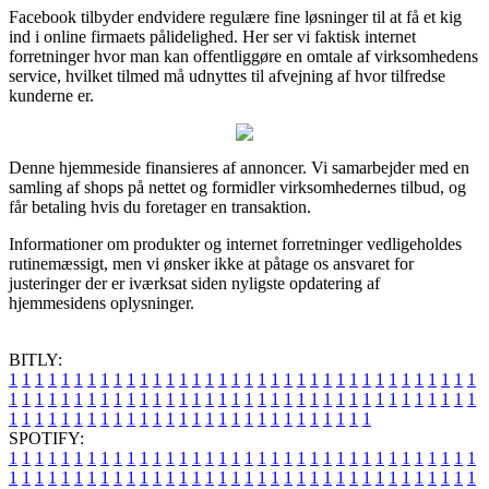
Facebook tilbyder endvidere regulære fine løsninger til at få et kig
ind i online firmaets pålidelighed. Her ser vi faktisk internet
forretninger hvor man kan offentliggøre en omtale af virksomhedens
service, hvilket tilmed må udnyttes til afvejning af hvor tilfredse
kunderne er.
Denne hjemmeside finansieres af annoncer. Vi samarbejder med en
samling af shops på nettet og formidler virksomhedernes tilbud, og
får betaling hvis du foretager en transaktion.
Informationer om produkter og internet forretninger vedligeholdes
rutinemæssigt, men vi ønsker ikke at påtage os ansvaret for
justeringer der er iværksat siden nyligste opdatering af
hjemmesidens oplysninger.
BITLY:
1
1
1
1
1
1
1
1
1
1
1
1
1
1
1
1
1
1
1
1
1
1
1
1
1
1
1
1
1
1
1
1
1
1
1
1
1
1
1
1
1
1
1
1
1
1
1
1
1
1
1
1
1
1
1
1
1
1
1
1
1
1
1
1
1
1
1
1
1
1
1
1
1
1
1
1
1
1
1
1
1
1
1
1
1
1
1
1
1
1
1
1
1
1
1
1
1
1
1
1
SPOTIFY:
1
1
1
1
1
1
1
1
1
1
1
1
1
1
1
1
1
1
1
1
1
1
1
1
1
1
1
1
1
1
1
1
1
1
1
1
1
1
1
1
1
1
1
1
1
1
1
1
1
1
1
1
1
1
1
1
1
1
1
1
1
1
1
1
1
1
1
1
1
1
1
1