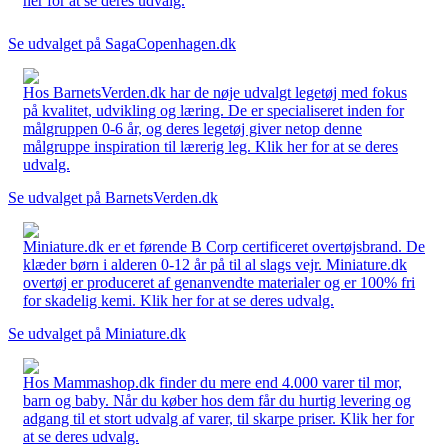
her for at se deres udvalg.
Se udvalget på SagaCopenhagen.dk
Hos BarnetsVerden.dk har de nøje udvalgt legetøj med fokus
på kvalitet, udvikling og læring. De er specialiseret inden for
målgruppen 0-6 år, og deres legetøj giver netop denne
målgruppe inspiration til lærerig leg. Klik her for at se deres
udvalg.
Se udvalget på BarnetsVerden.dk
Miniature.dk er et førende B Corp certificeret overtøjsbrand. De
klæder børn i alderen 0-12 år på til al slags vejr. Miniature.dk
overtøj er produceret af genanvendte materialer og er 100% fri
for skadelig kemi. Klik her for at se deres udvalg.
Se udvalget på Miniature.dk
Hos Mammashop.dk finder du mere end 4.000 varer til mor,
barn og baby. Når du køber hos dem får du hurtig levering og
adgang til et stort udvalg af varer, til skarpe priser. Klik her for
at se deres udvalg.