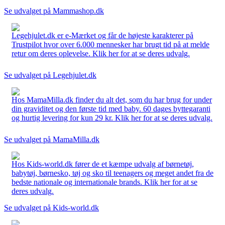
Se udvalget på Mammashop.dk
Legehjulet.dk er e-Mærket og får de højeste karakterer på
Trustpilot hvor over 6.000 mennesker har brugt tid på at melde
retur om deres oplevelse. Klik her for at se deres udvalg.
Se udvalget på Legehjulet.dk
Hos MamaMilla.dk finder du alt det, som du har brug for under
din graviditet og den første tid med baby. 60 dages byttegaranti
og hurtig levering for kun 29 kr. Klik her for at se deres udvalg.
Se udvalget på MamaMilla.dk
Hos Kids-world.dk fører de et kæmpe udvalg af børnetøj,
babytøj, børnesko, tøj og sko til teenagers og meget andet fra de
bedste nationale og internationale brands. Klik her for at se
deres udvalg.
Se udvalget på Kids-world.dk