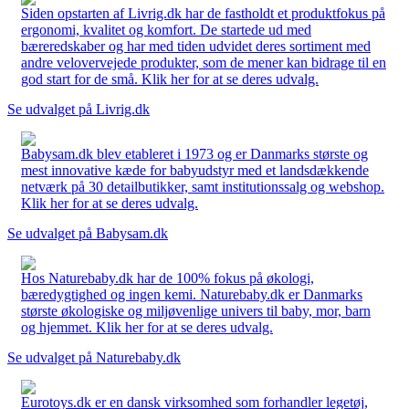
Siden opstarten af Livrig.dk har de fastholdt et produktfokus på
ergonomi, kvalitet og komfort. De startede ud med
bæreredskaber og har med tiden udvidet deres sortiment med
andre velovervejede produkter, som de mener kan bidrage til en
god start for de små. Klik her for at se deres udvalg.
Se udvalget på Livrig.dk
Babysam.dk blev etableret i 1973 og er Danmarks største og
mest innovative kæde for babyudstyr med et landsdækkende
netværk på 30 detailbutikker, samt institutionssalg og webshop.
Klik her for at se deres udvalg.
Se udvalget på Babysam.dk
Hos Naturebaby.dk har de 100% fokus på økologi,
bæredygtighed og ingen kemi. Naturebaby.dk er Danmarks
største økologiske og miljøvenlige univers til baby, mor, barn
og hjemmet. Klik her for at se deres udvalg.
Se udvalget på Naturebaby.dk
Eurotoys.dk er en dansk virksomhed som forhandler legetøj,