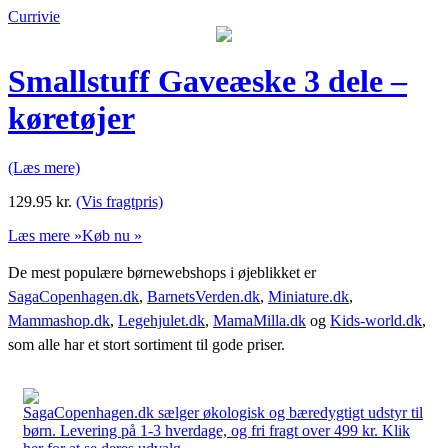
Currivie
Smallstuff Gaveæske 3 dele –
køretøjer
(Læs mere)
129.95
kr.
(Vis fragtpris)
Læs mere »
Køb nu »
De mest populære børnewebshops i øjeblikket er
SagaCopenhagen.dk
,
BarnetsVerden.dk
,
Miniature.dk
,
Mammashop.dk
,
Legehjulet.dk
,
MamaMilla.dk
og
Kids-world.dk
,
som alle har et stort sortiment til gode priser.
SagaCopenhagen.dk sælger økologisk og bæredygtigt udstyr til
børn. Levering på 1-3 hverdage, og fri fragt over 499 kr. Klik