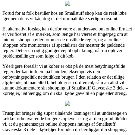
Forud for at folk bestiller hos en Smallstuff shop kan de reelt løbe
igennem dens vilkår, dog er det normalt ikke særlig morsomt.
Et alternativt forslag kan derfor være at undersøge om online firmaet
er verificeret af e-mærket, som længe har været et fingerpeg om at
internet shoppen efterkommer de opstillede regler, og at online
shoppen ofte monitoreres af specialister der mestrer de gældende
regler. Det er en rigtig god genvej til opbakning, når du oplever
problemstillinger som følge af dit køb.
Yderligere foreslår vi at køber er obs på de mest betydningsfulde
regler der kan influere på handlen, eksempelvis den
ombytningspolitik netbutikken bruger. I den relation er det tillige
afgørende, at man altid bibeholder sin ordremail, så man altid vil
kunne dokumentere sin shopping af Smallstuff Gaveæske 3 dele –
køretøjer, uafhængig om du skal købe gave til en pige eller dreng.
Trustpilot bringer dig super tiltalende løsninger til at undersøge en
række forhenværende brugeres oplevelser og af den grund tilråder
vi, at du gennemsøger online shoppens ratings af Smallstuff
Gaveæske 3 dele – køretøjer forinden du færdiggør din shopping.