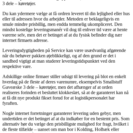
3 dele – køretøjer.
Du kan ydermere vælge at få ordren leveret til din lejlighed eller hus
eller til adressen hvor du arbejder. Metoden er beklageligvis en
smule mindre prisbillig, men endda temmelig ukompliceret. Den
mindst kostelige leveringsmanér vil dog til enhver tid være at hente
varerne selv, men det er betinget af at du fysisk befinder dig nær
internet firmaets adresse.
Leveringsdygtigheden på Service kan være usædvanlig afgørende
når du behøver pakken øjeblikkeligt, og af den grund er det i
sandhed vigtigt at man studerer leveringstidspunktet ved den
respektive vare.
Adskillige online firmaer stiller udsigt til levering på blot en enkelt
hverdag på de fleste af deres varenumre, eksempelvis Smallstuff
Gaveæske 3 dele – køretøjer, men det afhænger af at orden
realiseres forinden et besluttet klokkeslæt, så at de garanteret kan nå
at få dit nye produkt fikset forud for at logistikpersonalet har
fyraften.
Nogle internet forretninger garanterer levering uden gebyr, men
undertiden er det betinget af at du indkøber for en bestemt pris. Som
alternativ bør du vælge den prisbilligste mulighed for fragt, hvilket i
de fleste tilfælde – uanset om man bor i Kolding, Holbæk eller