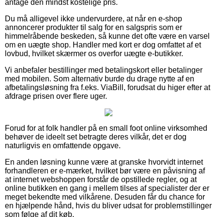
antage den mindst kostelige pris.
Du må alligevel ikke undervurdere, at når en e-shop
annoncerer produkter til salg for en salgspris som er
himmelråbende beskeden, så kunne det ofte være en varsel
om en uægte shop. Handler med kort er dog omfattet af et
lovbud, hvilket skærmer os overfor uægte e-butikker.
Vi anbefaler bestillinger med betalingskort eller betalinger
med mobilen. Som alternativ burde du drage nytte af en
afbetalingsløsning fra f.eks. ViaBill, forudsat du higer efter at
afdrage prisen over flere uger.
Forud for at folk handler på en small foot online virksomhed
behøver de ideelt set betragte deres vilkår, det er dog
naturligvis en omfattende opgave.
En anden løsning kunne være at granske hvorvidt internet
forhandleren er e-mærket, hvilket bør være en påvisning af
at internet webshoppen forstår de opstillede regler, og at
online butikken en gang i mellem tilses af specialister der er
meget bekendte med vilkårene. Desuden får du chance for
en hjælpende hånd, hvis du bliver udsat for problemstillinger
som følge af dit køb.