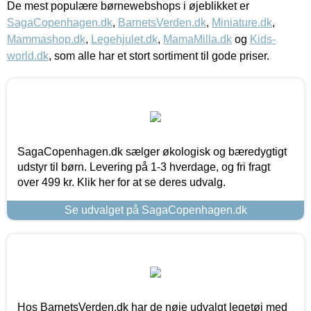
De mest populære børnewebshops i øjeblikket er
SagaCopenhagen.dk
,
BarnetsVerden.dk
,
Miniature.dk
,
Mammashop.dk
,
Legehjulet.dk
,
MamaMilla.dk
og
Kids-
world.dk
, som alle har et stort sortiment til gode priser.
SagaCopenhagen.dk sælger økologisk og bæredygtigt
udstyr til børn. Levering på 1-3 hverdage, og fri fragt
over 499 kr. Klik her for at se deres udvalg.
Se udvalget på SagaCopenhagen.dk
Hos BarnetsVerden.dk har de nøje udvalgt legetøj med