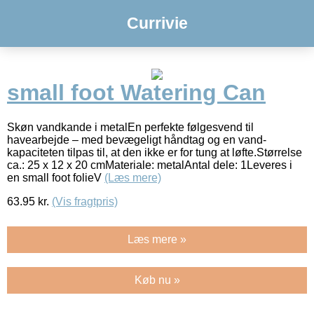
Currivie
small foot Watering Can
Skøn vandkande i metalEn perfekte følgesvend til
havearbejde – med bevægeligt håndtag og en vand-
kapaciteten tilpas til, at den ikke er for tung at løfte.Størrelse
ca.: 25 x 12 x 20 cmMateriale: metalAntal dele: 1Leveres i
en small foot folieV
(Læs mere)
63.95
kr.
(Vis fragtpris)
Læs mere »
Køb nu »