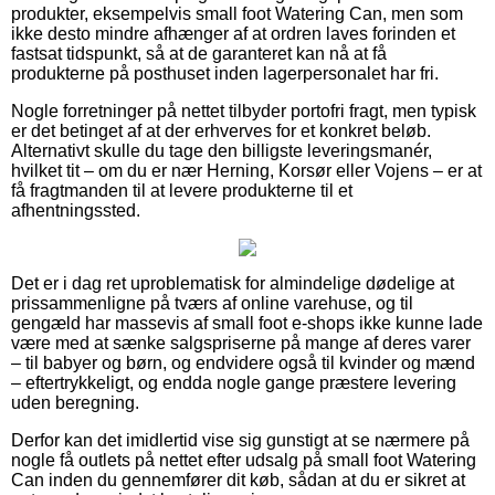
produkter, eksempelvis small foot Watering Can, men som
ikke desto mindre afhænger af at ordren laves forinden et
fastsat tidspunkt, så at de garanteret kan nå at få
produkterne på posthuset inden lagerpersonalet har fri.
Nogle forretninger på nettet tilbyder portofri fragt, men typisk
er det betinget af at der erhverves for et konkret beløb.
Alternativt skulle du tage den billigste leveringsmanér,
hvilket tit – om du er nær Herning, Korsør eller Vojens – er at
få fragtmanden til at levere produkterne til et
afhentningssted.
Det er i dag ret uproblematisk for almindelige dødelige at
prissammenligne på tværs af online varehuse, og til
gengæld har massevis af small foot e-shops ikke kunne lade
være med at sænke salgspriserne på mange af deres varer
– til babyer og børn, og endvidere også til kvinder og mænd
– eftertrykkeligt, og endda nogle gange præstere levering
uden beregning.
Derfor kan det imidlertid vise sig gunstigt at se nærmere på
nogle få outlets på nettet efter udsalg på small foot Watering
Can inden du gennemfører dit køb, sådan at du er sikret at