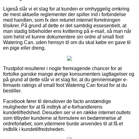
Ligeså slår vi et slag for at kunden er omhyggelig omkring
de mest aktuelle reglementer der spiller ind i forbindelse
med handlen, som fx den returret internet forretningen
tilsikrer. På grund af dette er det samtidig essesentielt, at
man stadig bibeholder ens kvittering på e-mail, så man når
som helst vil kunne dokumentere sin ordre af small foot
Watering Can, uden hensyn til om du skal købe en gave til
en pige eller dreng.
Trustpilot resulterer i nogle fremragende chancer for at
fortolke ganske mange øvrige konsumenters iagttagelser og
på grund af dette slår vi et slag for, at du gennemsøger e-
firmaets ratings af small foot Watering Can forud for at du
bestiller.
Facebook fører til derudover de facto anstændige
muligheder for at få indtryk af e-forhandlerens
kundetilfredshed. Desuden ser vi en række internet outlets
som tilbyder kunderne at formulere en bedømmelse af
ordreforløbet, som ydermere burde anvendes til at få et
indblik i kundetilfredsheden.