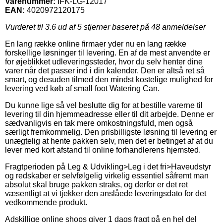
Varenummer:
IFK-LG-12017
EAN:
4020972120175
Vurderet til
3.6
ud af 5 stjerner baseret på
48
anmeldelser
En lang række online firmaer yder nu en lang række
forskellige løsninger til levering. En af de mest anvendte er
for øjeblikket udleveringssteder, hvor du selv henter dine
varer når det passer ind i din kalender. Den er altså ret så
smart, og desuden tilmed den mindst kostelige mulighed for
levering ved køb af small foot Watering Can.
Du kunne lige så vel beslutte dig for at bestille varerne til
levering til din hjemmeadresse eller til dit arbejde. Denne er
sædvanligvis en tak mere omkostningsfuld, men også
særligt fremkommelig. Den prisbilligste løsning til levering er
unægtelig at hente pakken selv, men det er betinget af at du
lever med kort afstand til online forhandlerens hjemsted.
Fragtperioden på Leg & Udvikling>Leg i det fri>Haveudstyr
og redskaber er selvfølgelig virkelig essentiel såfremt man
absolut skal bruge pakken straks, og derfor er det ret
væsentligt at vi tjekker den anslåede leveringsdato for det
vedkommende produkt.
Adskillige online shops giver 1 dags fragt på en hel del