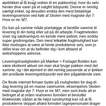
øjeblikket at få bragt ordren til en pakkeshop, hvor du selv
henter dine varer på et valgfrit tidspunkt. Denne er nemlig
særligt enkel, og desuden endda den mest betalelige
leveringsversion ved køb af Skolen med magiske dyr 7:
Hvor er mr. M?.
Du kan på samme måde planlægge at bestille varerne til
levering til din bolig eller ud på dit arbejde. Fragtmetoden
viser sig sædvanligvis en kende mere pebret, men endda
super gnidningsløs. Den mest letkøbte fragtmulighed kan
ikke modsiges at være at hente produkterne selv, som jo
stiller krav om at du befinder dig i kort afstand af
webshoppens adresse.
Leveringshastigheden på Mærker > Forlaget Bolden kan
være ekstremt aktuel om man skal bruge pakken med det
samme, og i det øjemed er det nemlig passende at vi tjekker
det anslåede leveringstidspunkt ved den pågældende vare.
De fleste internet firmaer byder på muligheden for dag-til-
dag levering på en masse varenumre, eksempelvis Skolen
med magiske dyr 7: Hvor er mr. M?, men som trods alt er
betinget af at orden realiseres forinden et besluttet
klokkeslæt, sådan at de højst sandsynligt kan nå at få
produkterne skippet afsted forinden lagerpersonalet drager