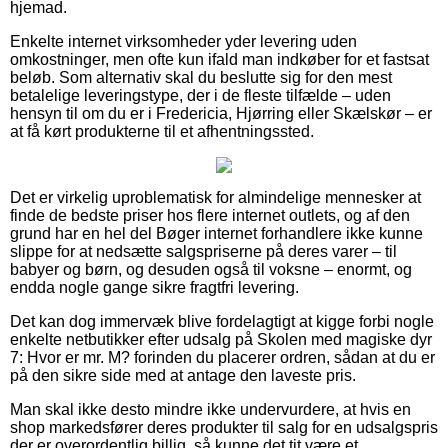
hjemad.
Enkelte internet virksomheder yder levering uden
omkostninger, men ofte kun ifald man indkøber for et fastsat
beløb. Som alternativ skal du beslutte sig for den mest
betalelige leveringstype, der i de fleste tilfælde – uden
hensyn til om du er i Fredericia, Hjørring eller Skælskør – er
at få kørt produkterne til et afhentningssted.
Det er virkelig uproblematisk for almindelige mennesker at
finde de bedste priser hos flere internet outlets, og af den
grund har en hel del Bøger internet forhandlere ikke kunne
slippe for at nedsætte salgspriserne på deres varer – til
babyer og børn, og desuden også til voksne – enormt, og
endda nogle gange sikre fragtfri levering.
Det kan dog immervæk blive fordelagtigt at kigge forbi nogle
enkelte netbutikker efter udsalg på Skolen med magiske dyr
7: Hvor er mr. M? forinden du placerer ordren, sådan at du er
på den sikre side med at antage den laveste pris.
Man skal ikke desto mindre ikke undervurdere, at hvis en
shop markedsfører deres produkter til salg for en udsalgspris
der er overordentlig billig, så kunne det tit være et