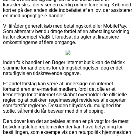
karakteristika der viser en uærlig online forretning. Køb med
kort er på den anden side indbefattet af en lov, der assisterer
en imod uoprigtige e-handler.
Vi tilråder generelt køb med betalingskort eller MobilePay.
Som alternativ bør du drage fordel af en afbetalingsordning
fra for eksempel ViaBill, forudsat du agter at finansiere
omkostningerne af flere omgange.
Inden folk handler i en Bøger internet butik kan de faktisk
skimme forhandlerens forretningsbetingelser, dog er det
naturligvis en tidskrævende opgave.
Et andet forslag kan være at undersøge om internet
forhandleren er e-mærket medlem, fordi det ofte er et
kendetegn for at internet selskabet overholder de officielle
regler, og at butikken regelmæssigt revideres af eksperter
som forstår reglerne. Desuden tilbydes du mulighed for
støtte, såfremt du får besvær med din shopping.
Derudover kan det anbefales at man er på vagt for de mest
betydningsfulde reglementer der kan have betydning for
bestillingen, som eksempelvis den returpolitik hjemmesiden