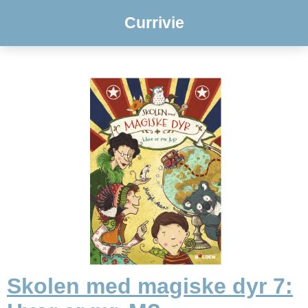
Currivie
Skolen med magiske dyr 7: