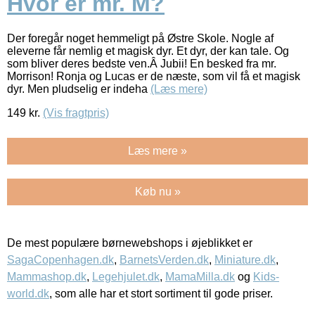
Hvor er mr. M?
Der foregår noget hemmeligt på Østre Skole. Nogle af
eleverne får nemlig et magisk dyr. Et dyr, der kan tale. Og
som bliver deres bedste ven.Â Jubii! En besked fra mr.
Morrison! Ronja og Lucas er de næste, som vil få et magisk
dyr. Men pludselig er indeha
(Læs mere)
149
kr.
(Vis fragtpris)
Læs mere »
Køb nu »
De mest populære børnewebshops i øjeblikket er
SagaCopenhagen.dk
,
BarnetsVerden.dk
,
Miniature.dk
,
Mammashop.dk
,
Legehjulet.dk
,
MamaMilla.dk
og
Kids-
world.dk
, som alle har et stort sortiment til gode priser.