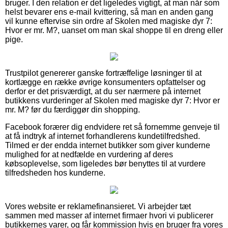
bruger. I den relation er det ligeledes vigtigt, at man når som
helst bevarer ens e-mail kvittering, så man en anden gang
vil kunne eftervise sin ordre af Skolen med magiske dyr 7:
Hvor er mr. M?, uanset om man skal shoppe til en dreng eller
pige.
Trustpilot genererer ganske fortræffelige løsninger til at
kortlægge en række øvrige konsumenters opfattelser og
derfor er det prisværdigt, at du ser nærmere på internet
butikkens vurderinger af Skolen med magiske dyr 7: Hvor er
mr. M? før du færdiggør din shopping.
Facebook forærer dig endvidere ret så fornemme genveje til
at få indtryk af internet forhandlerens kundetilfredshed.
Tilmed er der endda internet butikker som giver kunderne
mulighed for at nedfælde en vurdering af deres
købsoplevelse, som ligeledes bør benyttes til at vurdere
tilfredsheden hos kunderne.
Vores website er reklamefinansieret. Vi arbejder tæt
sammen med masser af internet firmaer hvori vi publicerer
butikkernes varer, og får kommission hvis en bruger fra vores