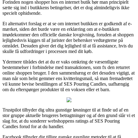
Forinden nogen shopper hos en internet butik bør man principielt
sætte sig ind i butikkens betingelser, det er dog almindeligvis ikke
specielt ophidsende.
Et alternativt forslag er at se om internet butikken er godkendt af e-
mærket, siden det burde være en erklæring om at e-butikken
imødekommer den officielle danske lovgivning, foruden at shoppen
lejlighedsvis kigges til af jurister der behersker vedtægterne på
området. Desuden giver det dig lejlighed til at få assistance, hvis du
skulle få udfordringer i processen med dit køb.
Ydermere tilrådes det at du er vaks omkring de væsentligste
bestemmelser i forbindelse med transaktionen, som fx den returret
online shoppen bruger. I den sammenhæng er det desuden vigtigt, at
man når som helst gemmer ens kvitteringsmail, så man fremadrettet
vil kunne bevise bestillingen af SES Pouring Candles, uafhængig
om du efterspørger produkter til en voksen eller et barn.
Trustpilot tilbyder dig ultra gunstige løsninger til at finde ud af en
stor gruppe aktuelle brugeres betragtninger og af den grund slår vi et
slag for, at du sonderer webshoppens ratings af SES Pouring
Candles forud for at du handler.
Facebook tilbyder dig tillige ganske gavnlige metoder til at få