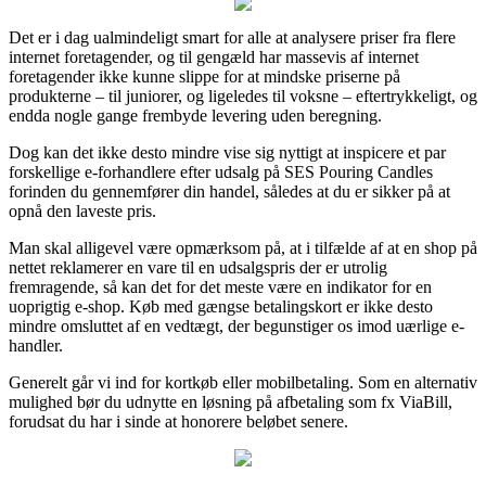
Det er i dag ualmindeligt smart for alle at analysere priser fra flere
internet foretagender, og til gengæld har massevis af internet
foretagender ikke kunne slippe for at mindske priserne på
produkterne – til juniorer, og ligeledes til voksne – eftertrykkeligt, og
endda nogle gange frembyde levering uden beregning.
Dog kan det ikke desto mindre vise sig nyttigt at inspicere et par
forskellige e-forhandlere efter udsalg på SES Pouring Candles
forinden du gennemfører din handel, således at du er sikker på at
opnå den laveste pris.
Man skal alligevel være opmærksom på, at i tilfælde af at en shop på
nettet reklamerer en vare til en udsalgspris der er utrolig
fremragende, så kan det for det meste være en indikator for en
uoprigtig e-shop. Køb med gængse betalingskort er ikke desto
mindre omsluttet af en vedtægt, der begunstiger os imod uærlige e-
handler.
Generelt går vi ind for kortkøb eller mobilbetaling. Som en alternativ
mulighed bør du udnytte en løsning på afbetaling som fx ViaBill,
forudsat du har i sinde at honorere beløbet senere.