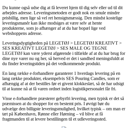
Du kunne også udse dig at få leveret hjem til dig selv eller ud til dit
arbejdes adresse. Leveringsmetoden er godt nok en smule mindre
prisbillig, men lige så vel ret hensigtsmæssig. Den mindst kostelige
leveringsmanér kan ikke modsiges at være selv at hente
produkterne, som jo afhænger af at du har bopæl lige ved
webshoppens adresse.
Leveringsdygtigheden på LEGETØJ > LEGETØJ KREATIVT >
SES KREATIVT LEGETØJ > SES MALE OG TEGNE
LEGETØJ kan være yderst afgørende i tilfælde af at du har brug for
dine nye varer nu og her, så herved er det i sandhed meningsfuldt at
du finder leveringstiden på det vedkommende produkt.
En lang række e-forhandlere garanterer 1 hverdags levering på en
lang række produkter, eksempelvis SES Pouring Candles, som er
afhængig af at der bestilles før et givent klokkeslæt, så de har udsigt
til at kunne nå at få varen ordnet inden logistikpersonalet får fri.
Visse e-forhandlere præsterer gebyrfri levering, men typisk er det så
præmissen at du shopper for en bestemt pris. I øvrigt bør du
udvælge den billigste leveringsmulighed, hvilket typisk – om man er
tæt på København, Rønne eller Hørning – vil blive at få
fragtmanden til at levere bestillingen til et udleveringssted.