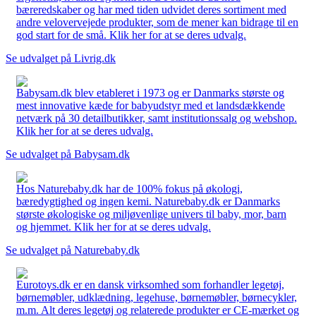
bæreredskaber og har med tiden udvidet deres sortiment med
andre velovervejede produkter, som de mener kan bidrage til en
god start for de små. Klik her for at se deres udvalg.
Se udvalget på Livrig.dk
Babysam.dk blev etableret i 1973 og er Danmarks største og
mest innovative kæde for babyudstyr med et landsdækkende
netværk på 30 detailbutikker, samt institutionssalg og webshop.
Klik her for at se deres udvalg.
Se udvalget på Babysam.dk
Hos Naturebaby.dk har de 100% fokus på økologi,
bæredygtighed og ingen kemi. Naturebaby.dk er Danmarks
største økologiske og miljøvenlige univers til baby, mor, barn
og hjemmet. Klik her for at se deres udvalg.
Se udvalget på Naturebaby.dk
Eurotoys.dk er en dansk virksomhed som forhandler legetøj,
børnemøbler, udklædning, legehuse, børnemøbler, børnecykler,
m.m. Alt deres legetøj og relaterede produkter er CE-mærket og