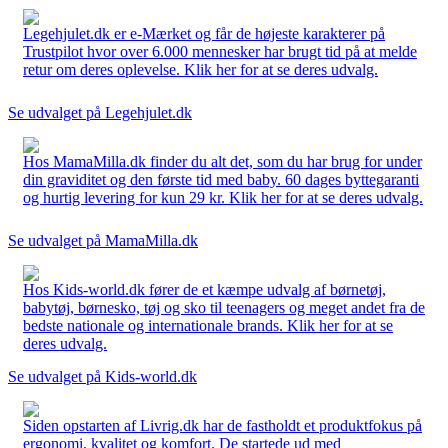
Legehjulet.dk er e-Mærket og får de højeste karakterer på
Trustpilot hvor over 6.000 mennesker har brugt tid på at melde
retur om deres oplevelse. Klik her for at se deres udvalg.
Se udvalget på Legehjulet.dk
Hos MamaMilla.dk finder du alt det, som du har brug for under
din graviditet og den første tid med baby. 60 dages byttegaranti
og hurtig levering for kun 29 kr. Klik her for at se deres udvalg.
Se udvalget på MamaMilla.dk
Hos Kids-world.dk fører de et kæmpe udvalg af børnetøj,
babytøj, børnesko, tøj og sko til teenagers og meget andet fra de
bedste nationale og internationale brands. Klik her for at se
deres udvalg.
Se udvalget på Kids-world.dk
Siden opstarten af Livrig.dk har de fastholdt et produktfokus på
ergonomi, kvalitet og komfort. De startede ud med