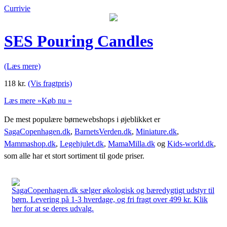
Currivie
SES Pouring Candles
(Læs mere)
118
kr.
(Vis fragtpris)
Læs mere »
Køb nu »
De mest populære børnewebshops i øjeblikket er
SagaCopenhagen.dk
,
BarnetsVerden.dk
,
Miniature.dk
,
Mammashop.dk
,
Legehjulet.dk
,
MamaMilla.dk
og
Kids-world.dk
,
som alle har et stort sortiment til gode priser.
SagaCopenhagen.dk sælger økologisk og bæredygtigt udstyr til
børn. Levering på 1-3 hverdage, og fri fragt over 499 kr. Klik
her for at se deres udvalg.