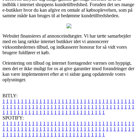
indblik i internet shoppens kundetilfredshed. Foruden det ses mange
e-butikker hvor du kan afgive en omtale af købsoplevelsen, som på
samme måde kan bruges til at bedømme kundetilfredsheden.
Websitet finansieres af annonceindtægter. Vi har tætte samarbejder
med en lang række internet butikker idet vi annoncerer
virksomhedernes tilbud, og indkasserer honorar for så vidt vores
brugere fuldfører et køb.
Orientering om tilbud og internet foretagender værnes om hyppigt,
men det er ikke muligt for os at give garantier imod forandringer der
kan være implementeret efter at vi sidste gang opdaterede vores
oplysninger.
BITLY:
1
1
1
1
1
1
1
1
1
1
1
1
1
1
1
1
1
1
1
1
1
1
1
1
1
1
1
1
1
1
1
1
1
1
1
1
1
1
1
1
1
1
1
1
1
1
1
1
1
1
1
1
1
1
1
1
1
1
1
1
1
1
1
1
1
1
1
1
1
1
1
1
1
1
1
1
1
1
1
1
1
1
1
1
1
1
1
1
1
1
1
1
1
1
1
1
1
1
1
1
SPOTIFY:
1
1
1
1
1
1
1
1
1
1
1
1
1
1
1
1
1
1
1
1
1
1
1
1
1
1
1
1
1
1
1
1
1
1
1
1
1
1
1
1
1
1
1
1
1
1
1
1
1
1
1
1
1
1
1
1
1
1
1
1
1
1
1
1
1
1
1
1
1
1
1
1
1
1
1
1
1
1
1
1
1
1
1
1
1
1
1
1
1
1
1
1
1
1
1
1
1
1
1
1