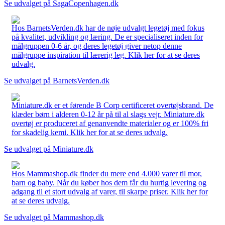
Se udvalget på SagaCopenhagen.dk
Hos BarnetsVerden.dk har de nøje udvalgt legetøj med fokus
på kvalitet, udvikling og læring. De er specialiseret inden for
målgruppen 0-6 år, og deres legetøj giver netop denne
målgruppe inspiration til lærerig leg. Klik her for at se deres
udvalg.
Se udvalget på BarnetsVerden.dk
Miniature.dk er et førende B Corp certificeret overtøjsbrand. De
klæder børn i alderen 0-12 år på til al slags vejr. Miniature.dk
overtøj er produceret af genanvendte materialer og er 100% fri
for skadelig kemi. Klik her for at se deres udvalg.
Se udvalget på Miniature.dk
Hos Mammashop.dk finder du mere end 4.000 varer til mor,
barn og baby. Når du køber hos dem får du hurtig levering og
adgang til et stort udvalg af varer, til skarpe priser. Klik her for
at se deres udvalg.
Se udvalget på Mammashop.dk