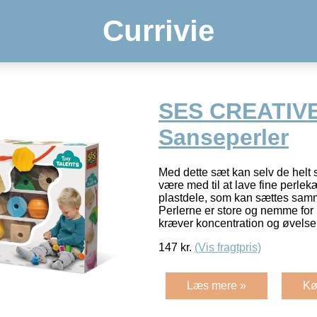
Currivie
SES CREATIV
Sanseperler
Med dette sæt kan selv de helt 
være med til at lave fine perlek
plastdele, som kan sættes samm
Perlerne er store og nemme for b
kræver koncentration og øvels
147
kr.
(Vis fragtpris)
Læs mere »
Kø