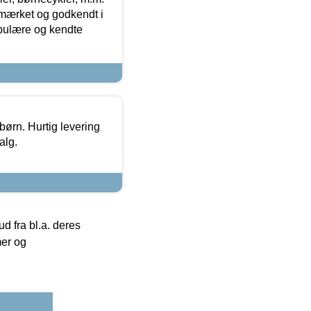
-mærket og godkendt i
opulære og kendte
 børn. Hurtig levering
alg.
 fra bl.a. deres
mer og