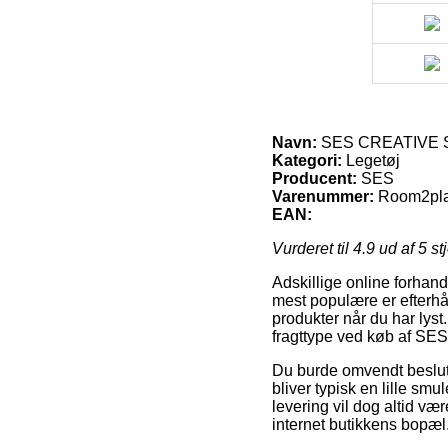
Navn:
SES CREATIVE S
Kategori:
Legetøj
Producent:
SES
Varenummer:
Room2pl
EAN:
Vurderet til
4.9
ud af 5 st
Adskillige online forhand
mest populære er efterhå
produkter når du har lyst
fragttype ved køb af S
Du burde omvendt beslutte
bliver typisk en lille s
levering vil dog altid væ
internet butikkens bopæl