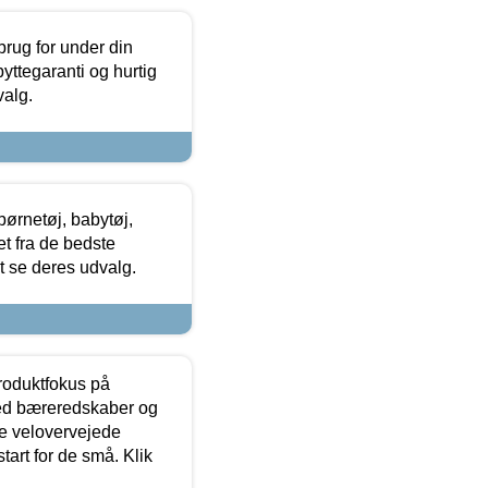
brug for under din
yttegaranti og hurtig
valg.
ørnetøj, babytøj,
t fra de bedste
at se deres udvalg.
produktfokus på
med bæreredskaber og
e velovervejede
tart for de små. Klik