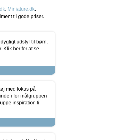
.dk
,
Miniature.dk
,
timent til gode priser.
tigt udstyr til børn.
 Klik her for at se
tøj med fokus på
t inden for målgruppen
ppe inspiration til