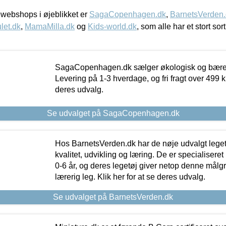
webshops i øjeblikket er
SagaCopenhagen.dk
,
BarnetsVerden
let.dk
,
MamaMilla.dk
og
Kids-world.dk
, som alle har et stort sor
SagaCopenhagen.dk sælger økologisk og bæredyg
Levering på 1-3 hverdage, og fri fragt over 499 kr.
deres udvalg.
Se udvalget på SagaCopenhagen.dk
Hos BarnetsVerden.dk har de nøje udvalgt lege
kvalitet, udvikling og læring. De er specialisere
0-6 år, og deres legetøj giver netop denne målgru
lærerig leg. Klik her for at se deres udvalg.
Se udvalget på BarnetsVerden.dk