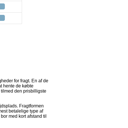
heder for fragt. En af de
at hente de købte
tilmed den prisbilligste
bejdsplads. Fragtformen
est betalelige type af
bor med kort afstand til