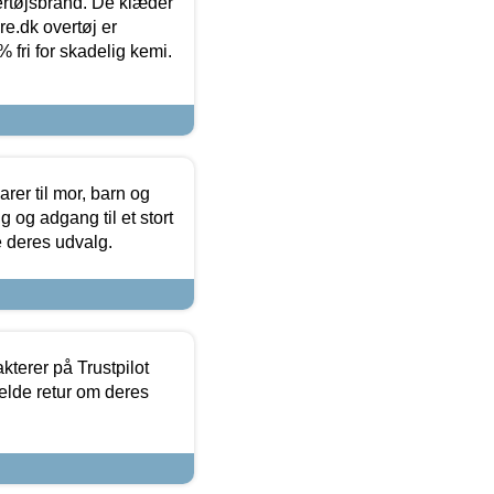
vertøjsbrand. De klæder
ure.dk overtøj er
fri for skadelig kemi.
er til mor, barn og
 og adgang til et stort
se deres udvalg.
kterer på Trustpilot
elde retur om deres