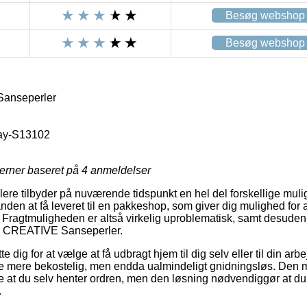
Besøg webshop
Besøg webshop
anseperler
ay-S13102
jerner baseret på
4
anmeldelser
lere tilbyder på nuværende tidspunkt en hel del forskellige mulig
nden at få leveret til en pakkeshop, som giver dig mulighed for 
. Fragtmuligheden er altså virkelig uproblematisk, samt desuden 
ES CREATIVE Sanseperler.
 dig for at vælge at få udbragt hjem til dig selv eller til din ar
mule mere bekostelig, men endda ualmindeligt gnidningsløs. Den m
re at du selv henter ordren, men den løsning nødvendiggør at du 
.