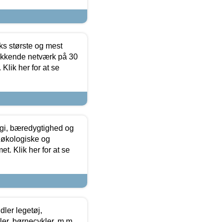
ks største og mest
ækkende netværk på 30
Klik her for at se
gi, bæredygtighed og
 økologiske og
t. Klik her for at se
ler legetøj,
r, børnecykler, m.m.