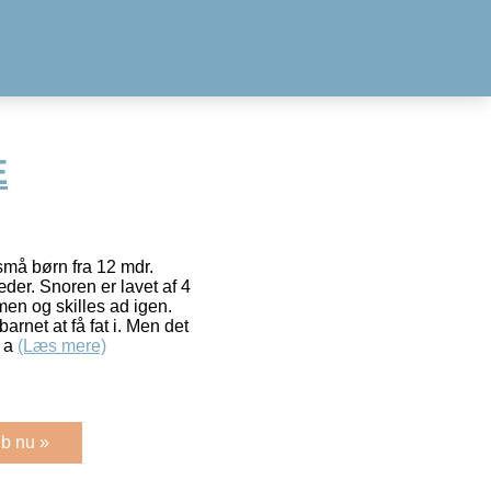
E
små børn fra 12 mdr.
æder. Snoren er lavet af 4
en og skilles ad igen.
arnet at få fat i. Men det
e a
(Læs mere)
b nu »