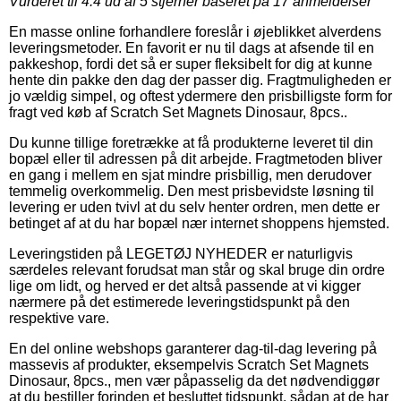
Vurderet til
4.4
ud af 5 stjerner baseret på
17
anmeldelser
En masse online forhandlere foreslår i øjeblikket alverdens
leveringsmetoder. En favorit er nu til dags at afsende til en
pakkeshop, fordi det så er super fleksibelt for dig at kunne
hente din pakke den dag der passer dig. Fragtmuligheden er
jo vældig simpel, og oftest ydermere den prisbilligste form for
fragt ved køb af Scratch Set Magnets Dinosaur, 8pcs..
Du kunne tillige foretrække at få produkterne leveret til din
bopæl eller til adressen på dit arbejde. Fragtmetoden bliver
en gang i mellem en sjat mindre prisbillig, men derudover
temmelig overkommelig. Den mest prisbevidste løsning til
levering er uden tvivl at du selv henter ordren, men dette er
betinget af at du har bopæl nær internet shoppens hjemsted.
Leveringstiden på LEGETØJ NYHEDER er naturligvis
særdeles relevant forudsat man står og skal bruge din ordre
lige om lidt, og herved er det altså passende at vi kigger
nærmere på det estimerede leveringstidspunkt på den
respektive vare.
En del online webshops garanterer dag-til-dag levering på
massevis af produkter, eksempelvis Scratch Set Magnets
Dinosaur, 8pcs., men vær påpasselig da det nødvendiggør
at du bestiller forinden et besluttet tidspunkt, sådan at de har