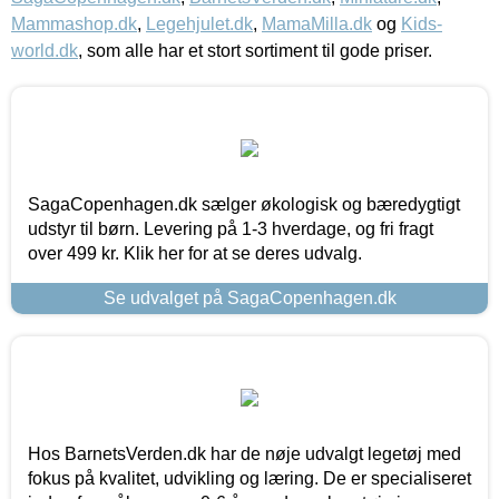
Mammashop.dk
,
Legehjulet.dk
,
MamaMilla.dk
og
Kids-
world.dk
, som alle har et stort sortiment til gode priser.
SagaCopenhagen.dk sælger økologisk og bæredygtigt
udstyr til børn. Levering på 1-3 hverdage, og fri fragt
over 499 kr. Klik her for at se deres udvalg.
Se udvalget på SagaCopenhagen.dk
Hos BarnetsVerden.dk har de nøje udvalgt legetøj med
fokus på kvalitet, udvikling og læring. De er specialiseret