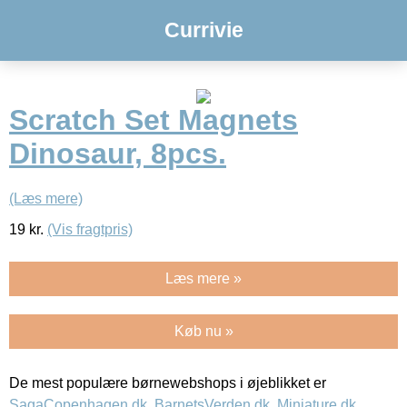
Currivie
Scratch Set Magnets
Dinosaur, 8pcs.
(Læs mere)
19
kr.
(Vis fragtpris)
Læs mere »
Køb nu »
De mest populære børnewebshops i øjeblikket er
SagaCopenhagen.dk
,
BarnetsVerden.dk
,
Miniature.dk
,