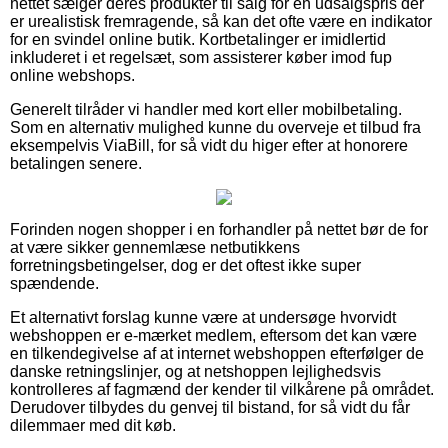
nettet sælger deres produkter til salg for en udsalgspris der
er urealistisk fremragende, så kan det ofte være en indikator
for en svindel online butik. Kortbetalinger er imidlertid
inkluderet i et regelsæt, som assisterer køber imod fup
online webshops.
Generelt tilråder vi handler med kort eller mobilbetaling.
Som en alternativ mulighed kunne du overveje et tilbud fra
eksempelvis ViaBill, for så vidt du higer efter at honorere
betalingen senere.
Forinden nogen shopper i en forhandler på nettet bør de for
at være sikker gennemlæse netbutikkens
forretningsbetingelser, dog er det oftest ikke super
spændende.
Et alternativt forslag kunne være at undersøge hvorvidt
webshoppen er e-mærket medlem, eftersom det kan være
en tilkendegivelse af at internet webshoppen efterfølger de
danske retningslinjer, og at netshoppen lejlighedsvis
kontrolleres af fagmænd der kender til vilkårene på området.
Derudover tilbydes du genvej til bistand, for så vidt du får
dilemmaer med dit køb.