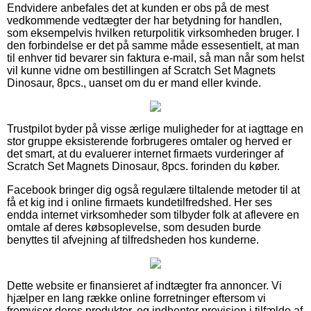
Endvidere anbefales det at kunden er obs på de mest
vedkommende vedtægter der har betydning for handlen,
som eksempelvis hvilken returpolitik virksomheden bruger. I
den forbindelse er det på samme måde essesentielt, at man
til enhver tid bevarer sin faktura e-mail, så man når som helst
vil kunne vidne om bestillingen af Scratch Set Magnets
Dinosaur, 8pcs., uanset om du er mand eller kvinde.
Trustpilot byder på visse ærlige muligheder for at iagttage en
stor gruppe eksisterende forbrugeres omtaler og herved er
det smart, at du evaluerer internet firmaets vurderinger af
Scratch Set Magnets Dinosaur, 8pcs. forinden du køber.
Facebook bringer dig også regulære tiltalende metoder til at
få et kig ind i online firmaets kundetilfredshed. Her ses
endda internet virksomheder som tilbyder folk at aflevere en
omtale af deres købsoplevelse, som desuden burde
benyttes til afvejning af tilfredsheden hos kunderne.
Dette website er finansieret af indtægter fra annoncer. Vi
hjælper en lang række online forretninger eftersom vi
fremviser deres produkter, og indhenter provision i tilfælde af