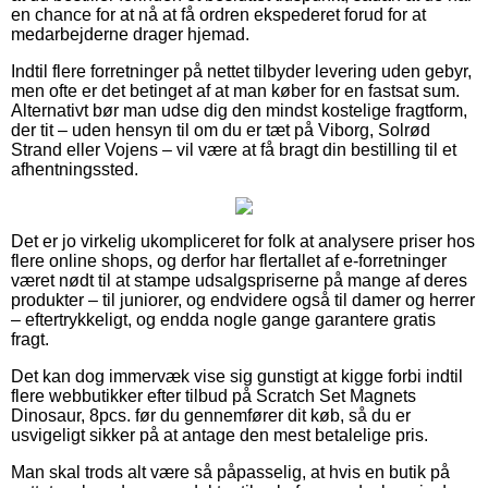
en chance for at nå at få ordren ekspederet forud for at
medarbejderne drager hjemad.
Indtil flere forretninger på nettet tilbyder levering uden gebyr,
men ofte er det betinget af at man køber for en fastsat sum.
Alternativt bør man udse dig den mindst kostelige fragtform,
der tit – uden hensyn til om du er tæt på Viborg, Solrød
Strand eller Vojens – vil være at få bragt din bestilling til et
afhentningssted.
Det er jo virkelig ukompliceret for folk at analysere priser hos
flere online shops, og derfor har flertallet af e-forretninger
været nødt til at stampe udsalgspriserne på mange af deres
produkter – til juniorer, og endvidere også til damer og herrer
– eftertrykkeligt, og endda nogle gange garantere gratis
fragt.
Det kan dog immervæk vise sig gunstigt at kigge forbi indtil
flere webbutikker efter tilbud på Scratch Set Magnets
Dinosaur, 8pcs. før du gennemfører dit køb, så du er
usvigeligt sikker på at antage den mest betalelige pris.
Man skal trods alt være så påpasselig, at hvis en butik på