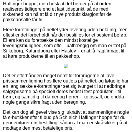
Haflinger hoppe, men husk at det beroer på at orden
realiseres tidligere end et fast tidspunkt, så de med
sikkerhed kan nå at få dit nye produkt klargjort før de
pakkeansatte får fri.
Flere forretninger på nettet yder levering uden betaling, men
oftest er det forbeholdt når der bestilles for et bestemt beløb.
Ellers kan du foretrække den mindst kostelige
leveringsmulighed, som ofte – uafhængig om man er tæt på
Silkeborg, Kalundborg eller Haslev – er at få fragtfirmaet til
at køre produkterne til en pakkeshop.
Det er efterhånden meget nemt for forbrugerne at lave
prissammenligning hos flere outlets på nettet, og følgelig har
en lang række e-forretninger set sig tvunget til at nedbringe
salgspriserne på specielt deres bedst i test produkter – til
børn, og samtidig til damer og herrer – kolossalt, og endda
nogle gange sikre fragt uden beregning.
Det kan dog alligevel vise sig lukrativt at sammenligne nogle
få e-butikker efter tilbud på Schleich Haflinger hoppe før du
gennemfører din bestilling, sådan at man er skråsikker på at
modtage den mest betalelige pris.