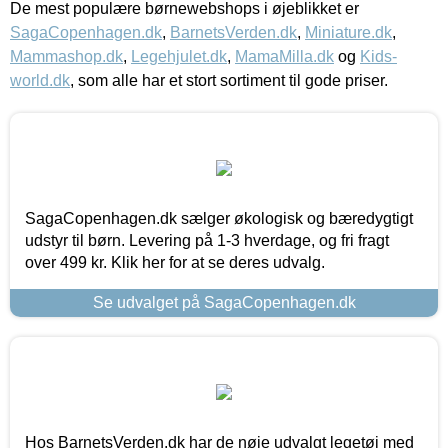
De mest populære børnewebshops i øjeblikket er
SagaCopenhagen.dk
,
BarnetsVerden.dk
,
Miniature.dk
,
Mammashop.dk
,
Legehjulet.dk
,
MamaMilla.dk
og
Kids-
world.dk
, som alle har et stort sortiment til gode priser.
SagaCopenhagen.dk sælger økologisk og bæredygtigt
udstyr til børn. Levering på 1-3 hverdage, og fri fragt
over 499 kr. Klik her for at se deres udvalg.
Se udvalget på SagaCopenhagen.dk
Hos BarnetsVerden.dk har de nøje udvalgt legetøj med