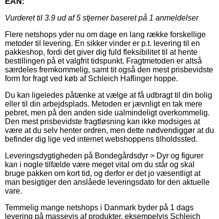
EAN:
Vurderet til
3.9
ud af 5 stjerner baseret på
1
anmeldelser
Flere netshops yder nu om dage en lang række forskellige
metoder til levering. En sikker vinder er p.t. levering til en
pakkeshop, fordi det giver dig fuld fleksibilitet til at hente
bestillingen på et valgfrit tidspunkt. Fragtmetoden er altså
særdeles fremkommelig, samt tit også den mest prisbevidste
form for fragt ved køb af Schleich Haflinger hoppe.
Du kan ligeledes påtænke at vælge at få udbragt til din bolig
eller til din arbejdsplads. Metoden er jævnligt en tak mere
pebret, men på den anden side ualmindeligt overkommelig.
Den mest prisbevidste fragtløsning kan ikke modsiges at
være at du selv henter ordren, men dette nødvendiggør at du
befinder dig lige ved internet webshoppens tilholdssted.
Leveringsdygtigheden på Bondegårdsdyr > Dyr og figurer
kan i nogle tilfælde være meget vital om du står og skal
bruge pakken om kort tid, og derfor er det jo væsentligt at
man besigtiger den anslåede leveringsdato for den aktuelle
vare.
Temmelig mange netshops i Danmark byder på 1 dags
levering på massevis af produkter, eksempelvis Schleich