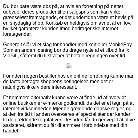
Du bør bare være obs på, at hvis en forretning på nettet
udbyder deres produkter til en salgspris som kan virke
grænseløst fremragende, er det undertiden være et bevis på
en snydagtig shop. Kortkøb er heldigvis omfavnet af en lov,
hvilket garanterer kunden imod bedrageriske internet
foretagender.
Generelt slår vi et slag for handler med kort eller MobilePay.
Som en anden løsning bør du drage nytte af et tilbud fra fx
ViaBill, såfremt du tilstræber at betale regningen over tid.
Forinden nogen bestiller hos en online forretning kunne man
de facto betragte shoppens betingelser, men det er
naturligvis ikke videre interessant.
Et nemmere alternativ kunne være at finde ud af hvorvidt
online butikken er e-mærke godkendt, da det er et tegn på at
internet virksomheden føjer de gældende danske regler, og
at den fra tid til anden overværes af specialister der kender
til de gældende regulativer. Desuden får du genvej til at blive
assisteret, såfremt du får dilemmaer i forbindelse med din
handel.