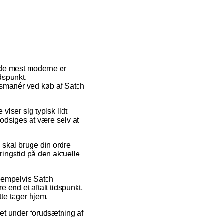
f de mest moderne er
idspunkt.
ngsmanér ved køb af Satch
viser sig typisk lidt
odsiges at være selv at
 skal bruge din ordre
eringstid på den aktuelle
ksempelvis Satch
e end et aftalt tidspunkt,
tte tager hjem.
det under forudsætning af