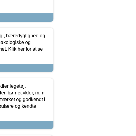
gi, bæredygtighed og
 økologiske og
t. Klik her for at se
ler legetøj,
r, børnecykler, m.m.
-mærket og godkendt i
opulære og kendte