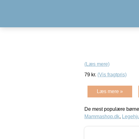
(Læs mere)
79
kr.
(Vis fragtpris)
Læs mere »
De mest populære børne
Mammashop.dk
,
Legehju