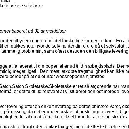
Lilla
koletaske,Skoletaske
jerner baseret på
32
anmeldelser
der tilbyder i dag en hel del forskellige former for fragt. En a
 til en pakkeshop, hvor du selv henter din ordre på et selvvalgt t
 temmelig problemfri, samt oftest desuden den billigste leveri
ge at få leveret til din bopæl eller ud til din arbejdsplads. Denne 
tidig meget ligetil. Den mest letkøbte fragtmulighed kan ikke m
rre beroer på at du er nær webshoppens hjemsted.
Satch,Satch Skoletaske,Skoletaske er ret så afgørende når man
 formål er det fuldt ud relevant at vi studerer den estimerede lev
er levering efter en enkelt hverdag på deres primære varer, e
 påpasselig da det er underforstået at bestillingen laves tidliger
ulighed for at nå at få pakken fikset forud for at de logistikansa
r præsterer fragt uden omkostninger, men i de fleste tilfælde er 