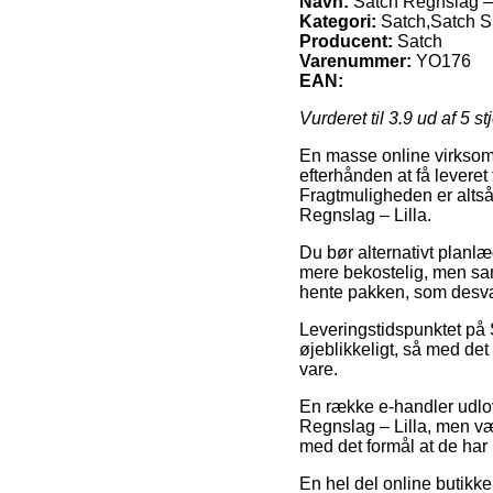
Navn:
Satch Regnslag – 
Kategori:
Satch,Satch S
Producent:
Satch
Varenummer:
YO176
EAN:
Vurderet til
3.9
ud af 5 st
En masse online virksomhe
efterhånden at få leveret
Fragtmuligheden er altså
Regnslag – Lilla.
Du bør alternativt planlæg
mere bekostelig, men sam
hente pakken, som desvæ
Leveringstidspunktet på 
øjeblikkeligt, så med det
vare.
En række e-handler udlov
Regnslag – Lilla, men vær
med det formål at de har m
En hel del online butikke