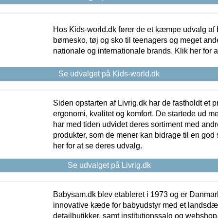
Hos Kids-world.dk fører de et kæmpe udvalg af b
børnesko, tøj og sko til teenagers og meget ande
nationale og internationale brands. Klik her for 
Se udvalget på Kids-world.dk
Siden opstarten af Livrig.dk har de fastholdt et 
ergonomi, kvalitet og komfort. De startede ud 
har med tiden udvidet deres sortiment med andr
produkter, som de mener kan bidrage til en god s
her for at se deres udvalg.
Se udvalget på Livrig.dk
Babysam.dk blev etableret i 1973 og er Danmar
innovative kæde for babyudstyr med et landsd
detailbutikker, samt institutionssalg og webshop. 