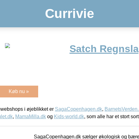
Currivie
Satch Regnslag
Køb nu »
webshops i øjeblikket er
SagaCopenhagen.dk
,
BarnetsVerden
let.dk
,
MamaMilla.dk
og
Kids-world.dk
, som alle har et stort sor
SagaCopenhagen.dk sælger økologisk og bæredyg