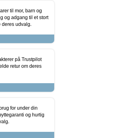
er til mor, barn og
 og adgang til et stort
se deres udvalg.
kterer på Trustpilot
elde retur om deres
brug for under din
yttegaranti og hurtig
valg.