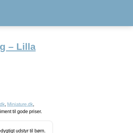
 – Lilla
.dk
,
Miniature.dk
,
timent til gode priser.
tigt udstyr til børn.