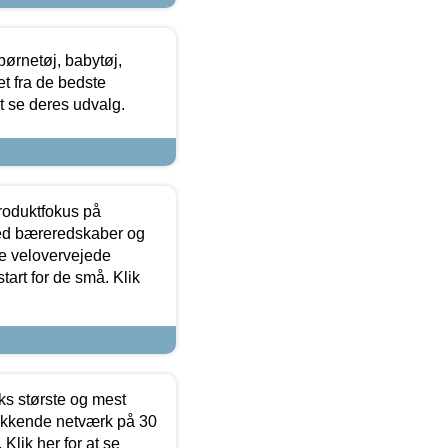
ørnetøj, babytøj,
t fra de bedste
at se deres udvalg.
produktfokus på
med bæreredskaber og
e velovervejede
tart for de små. Klik
ks største og mest
ækkende netværk på 30
Klik her for at se