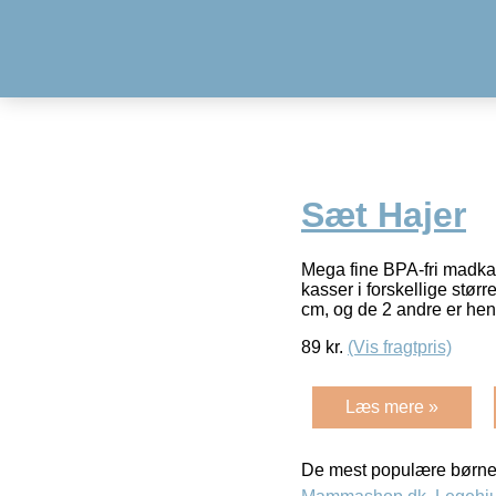
Sæt Hajer
Mega fine BPA-fri madkas
kasser i forskellige stør
cm, og de 2 andre er he
89
kr.
(Vis fragtpris)
Læs mere »
De mest populære børne