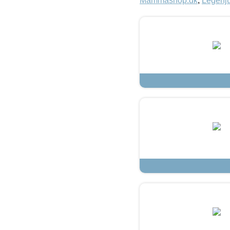
Mammashop.dk
,
Legehju