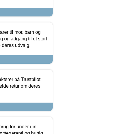
er til mor, barn og
 og adgang til et stort
se deres udvalg.
kterer på Trustpilot
elde retur om deres
brug for under din
yttegaranti og hurtig