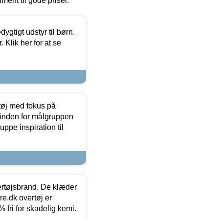
timent til gode priser.
tigt udstyr til børn.
 Klik her for at se
tøj med fokus på
t inden for målgruppen
ppe inspiration til
vertøjsbrand. De klæder
ure.dk overtøj er
fri for skadelig kemi.