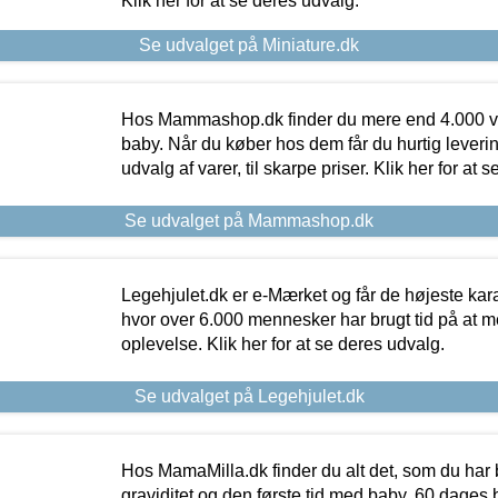
Klik her for at se deres udvalg.
Se udvalget på Miniature.dk
Hos Mammashop.dk finder du mere end 4.000 var
baby. Når du køber hos dem får du hurtig levering
udvalg af varer, til skarpe priser. Klik her for at 
Se udvalget på Mammashop.dk
Legehjulet.dk er e-Mærket og får de højeste kara
hvor over 6.000 mennesker har brugt tid på at m
oplevelse. Klik her for at se deres udvalg.
Se udvalget på Legehjulet.dk
Hos MamaMilla.dk finder du alt det, som du har 
graviditet og den første tid med baby. 60 dages b