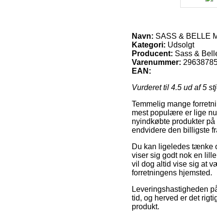
Navn:
SASS & BELLE M
Kategori:
Udsolgt
Producent:
Sass & Bell
Varenummer:
2963878
EAN:
Vurderet til
4.5
ud af 5 st
Temmelig mange forretnin
mest populære er lige nu 
nyindkøbte produkter på 
endvidere den billigste
Du kan ligeledes tænke ov
viser sig godt nok en li
vil dog altid vise sig at
forretningens hjemsted.
Leveringshastigheden på 
tid, og herved er det rig
produkt.