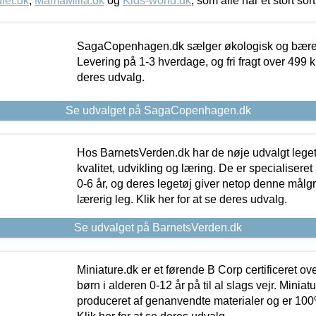
let.dk
,
MamaMilla.dk
og
Kids-world.dk
, som alle har et stort sor
SagaCopenhagen.dk sælger økologisk og bæredyg
Levering på 1-3 hverdage, og fri fragt over 499 kr.
deres udvalg.
Se udvalget på SagaCopenhagen.dk
Hos BarnetsVerden.dk har de nøje udvalgt lege
kvalitet, udvikling og læring. De er specialisere
0-6 år, og deres legetøj giver netop denne målgru
lærerig leg. Klik her for at se deres udvalg.
Se udvalget på BarnetsVerden.dk
Miniature.dk er et førende B Corp certificeret o
børn i alderen 0-12 år på til al slags vejr. Miniat
produceret af genanvendte materialer og er 100% 