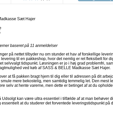
adkasse Sæt Hajer
e
5
jerner baseret på
11
anmeldelser
ger på nettet tilbyder nu om stunder et hav af forskellige lever
levering til en pakkeshop, hvor det nemlig er ret fleksibelt for d
et selvvalgt tidspunkt. Løsningen er jo i høj grad problemfri, 
 fragtmulighed ved køb af SASS & BELLE Madkasse Sæt Hajer.
er at få pakken bragt hjem til dig eller til adressen på dit arb
lle smule mere bekostelig, men samtidig temmelig let. Den mest 
 være selv at hente varerne, men dette er betinget af at du ophold
Udsolgt kan være ultra essentiel i tilfælde af at man behøver d
tig essentielt at du studerer det forventede leveringstidspunkt 