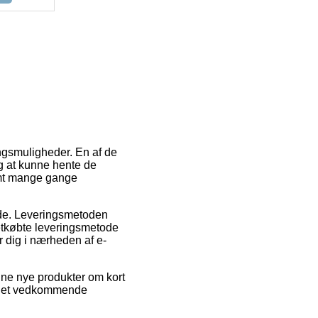
ingsmuligheder. En af de
ig at kunne hente de
samt mange gange
ejde. Leveringsmetoden
letkøbte leveringsmetode
er dig i nærheden af e-
ine nye produkter om kort
på det vedkommende