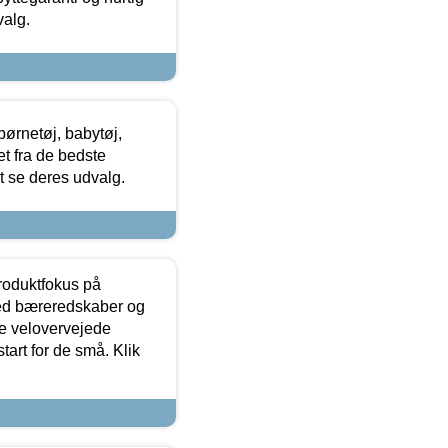
valg.
ørnetøj, babytøj,
t fra de bedste
at se deres udvalg.
produktfokus på
med bæreredskaber og
e velovervejede
tart for de små. Klik