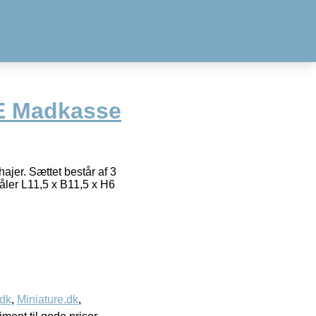
E Madkasse
jer. Sættet består af 3
måler L11,5 x B11,5 x H6
.dk
,
Miniature.dk
,