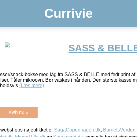
Currivie
SASS & BELL
ser/snack-bokse med låg fra SASS & BELLE med fedt print af ha
relser. Tåler mikroovn. Bør vaskes i hånden. Den største kasse 
nholdsvis
(Læs mere)
Køb nu »
webshops i øjeblikket er
SagaCopenhagen.dk
,
BarnetsVerden