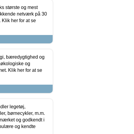
ks største og mest
ækkende netværk på 30
Klik her for at se
gi, bæredygtighed og
 økologiske og
t. Klik her for at se
ler legetøj,
r, børnecykler, m.m.
-mærket og godkendt i
opulære og kendte