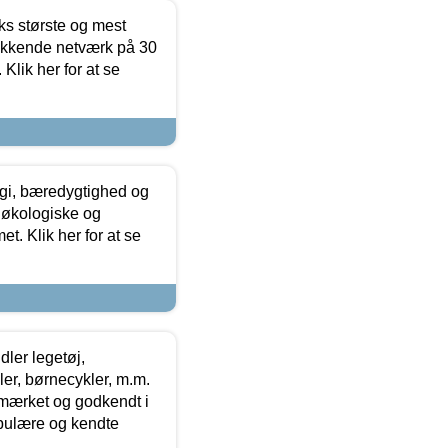
ks største og mest
ækkende netværk på 30
Klik her for at se
gi, bæredygtighed og
 økologiske og
t. Klik her for at se
ler legetøj,
r, børnecykler, m.m.
-mærket og godkendt i
opulære og kendte