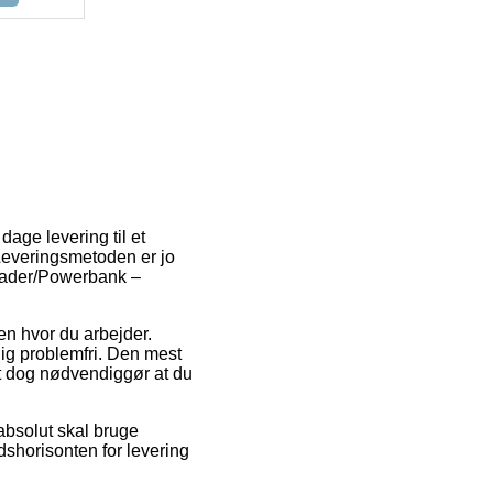
dage levering til et
 Leveringsmetoden er jo
plader/Powerbank –
sen hvor du arbejder.
ig problemfri. Den mest
ket dog nødvendiggør at du
absolut skal bruge
idshorisonten for levering