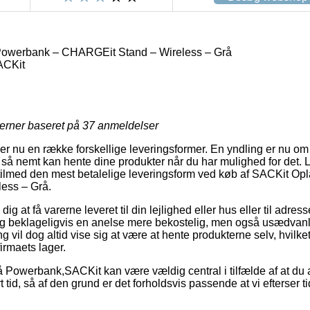
owerbank – CHARGEit Stand – Wireless – Grå
ACKit
jerner baseret på
37
anmeldelser
er nu en række forskellige leveringsformer. En yndling er nu om 
u så nemt kan hente dine produkter når du har mulighed for det.
te tilmed den mest betalelige leveringsform ved køb af SACKit O
ess – Grå.
 at få varerne leveret til din lejlighed eller hus eller til adres
ig beklageligvis en anelse mere bekostelig, men også usædvanl
ng vil dog altid vise sig at være at hente produkterne selv, hvil
irmaets lager.
Powerbank,SACKit kan være vældig central i tilfælde af at du 
 tid, så af den grund er det forholdsvis passende at vi efterser t