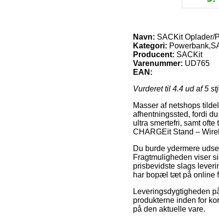
Navn:
SACKit Oplader/P
Kategori:
Powerbank,S
Producent:
SACKit
Varenummer:
UD765
EAN:
Vurderet til
4.4
ud af 5 st
Masser af netshops tildel
afhentningssted, fordi d
ultra smertefri, samt of
CHARGEit Stand – Wirel
Du burde ydermere udse dig
Fragtmuligheden viser s
prisbevidste slags leveri
har bopæl tæt på online f
Leveringsdygtigheden på 
produkterne inden for kort
på den aktuelle vare.