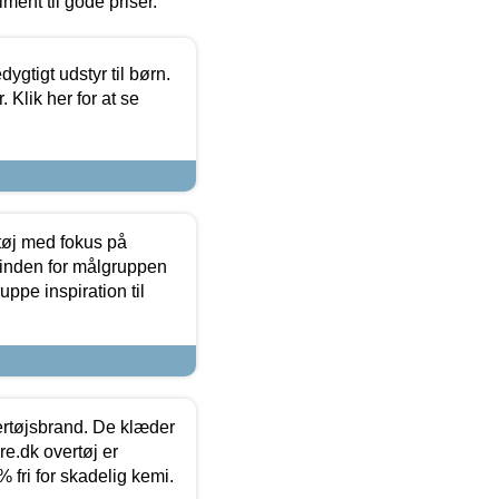
timent til gode priser.
tigt udstyr til børn.
 Klik her for at se
tøj med fokus på
t inden for målgruppen
ppe inspiration til
vertøjsbrand. De klæder
ure.dk overtøj er
fri for skadelig kemi.