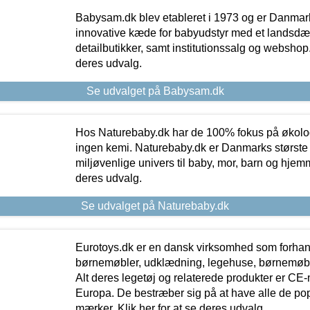
Babysam.dk blev etableret i 1973 og er Danmar
innovative kæde for babyudstyr med et landsd
detailbutikker, samt institutionssalg og webshop. 
deres udvalg.
Se udvalget på Babysam.dk
Hos Naturebaby.dk har de 100% fokus på økolo
ingen kemi. Naturebaby.dk er Danmarks største
miljøvenlige univers til baby, mor, barn og hjemme
deres udvalg.
Se udvalget på Naturebaby.dk
Eurotoys.dk er en dansk virksomhed som forhand
børnemøbler, udklædning, legehuse, børnemøble
Alt deres legetøj og relaterede produkter er CE
Europa. De bestræber sig på at have alle de p
mærker. Klik her for at se deres udvalg.