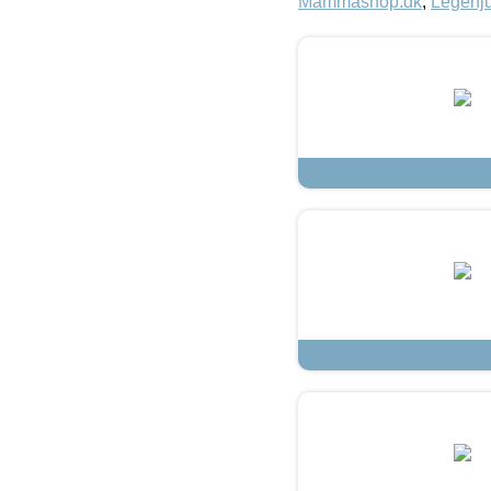
Mammashop.dk
,
Legehju