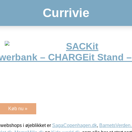
Currivie
SACKit
werbank – CHARGEit Stand – 
Køb nu »
webshops i øjeblikket er
SagaCopenhagen.dk
,
BarnetsVerden