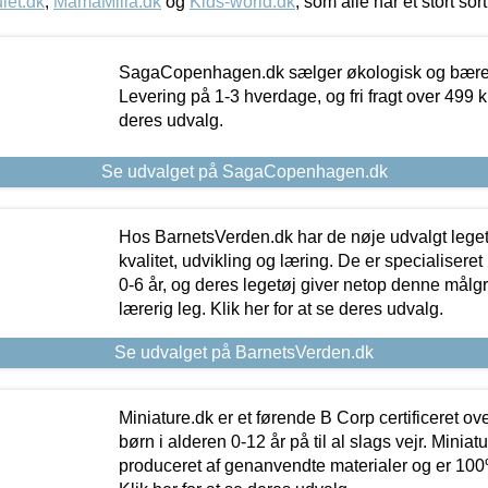
let.dk
,
MamaMilla.dk
og
Kids-world.dk
, som alle har et stort sor
SagaCopenhagen.dk sælger økologisk og bæredyg
Levering på 1-3 hverdage, og fri fragt over 499 kr.
deres udvalg.
Se udvalget på SagaCopenhagen.dk
Hos BarnetsVerden.dk har de nøje udvalgt lege
kvalitet, udvikling og læring. De er specialisere
0-6 år, og deres legetøj giver netop denne målgru
lærerig leg. Klik her for at se deres udvalg.
Se udvalget på BarnetsVerden.dk
Miniature.dk er et førende B Corp certificeret o
børn i alderen 0-12 år på til al slags vejr. Miniat
produceret af genanvendte materialer og er 100% 