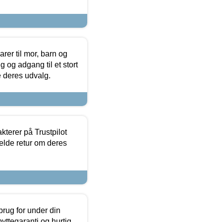
er til mor, barn og
 og adgang til et stort
se deres udvalg.
kterer på Trustpilot
elde retur om deres
brug for under din
yttegaranti og hurtig