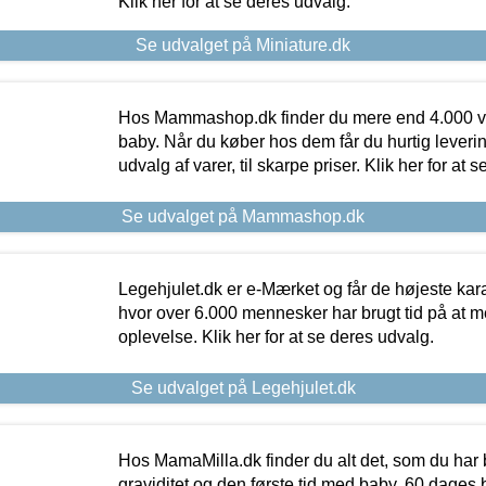
Klik her for at se deres udvalg.
Se udvalget på Miniature.dk
Hos Mammashop.dk finder du mere end 4.000 var
baby. Når du køber hos dem får du hurtig levering
udvalg af varer, til skarpe priser. Klik her for at 
Se udvalget på Mammashop.dk
Legehjulet.dk er e-Mærket og får de højeste kara
hvor over 6.000 mennesker har brugt tid på at m
oplevelse. Klik her for at se deres udvalg.
Se udvalget på Legehjulet.dk
Hos MamaMilla.dk finder du alt det, som du har 
graviditet og den første tid med baby. 60 dages b