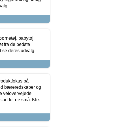
valg.
ørnetøj, babytøj,
t fra de bedste
at se deres udvalg.
produktfokus på
med bæreredskaber og
e velovervejede
tart for de små. Klik