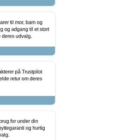
er til mor, barn og
 og adgang til et stort
se deres udvalg.
kterer på Trustpilot
elde retur om deres
brug for under din
yttegaranti og hurtig
valg.