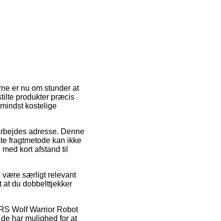
erne er nu om stunder at
stilte produkter præcis
mindst kostelige
it arbejdes adresse. Denne
ste fragtmetode kan ikke
med kort afstand til
 være særligt relevant
 at du dobbelttjekker
is RS Wolf Warrior Robot
 de har mulighed for at