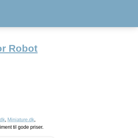
or Robot
.dk
,
Miniature.dk
,
timent til gode priser.