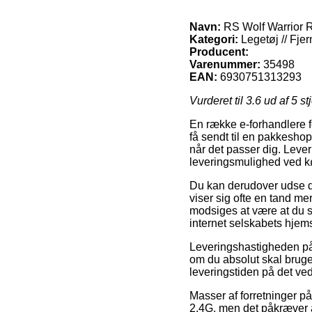
Navn:
RS Wolf Warrior 
Kategori:
Legetøj // Fjer
Producent:
Varenummer:
35498
EAN:
6930751313293
Vurderet til
3.6
ud af 5 st
En række e-forhandlere fo
få sendt til en pakkeshop,
når det passer dig. Leve
leveringsmulighed ved k
Du kan derudover udse dig
viser sig ofte en tand me
modsiges at være at du s
internet selskabets hjem
Leveringshastigheden på 
om du absolut skal bruge 
leveringstiden på det v
Masser af forretninger på
2.4G, men det påkræver at