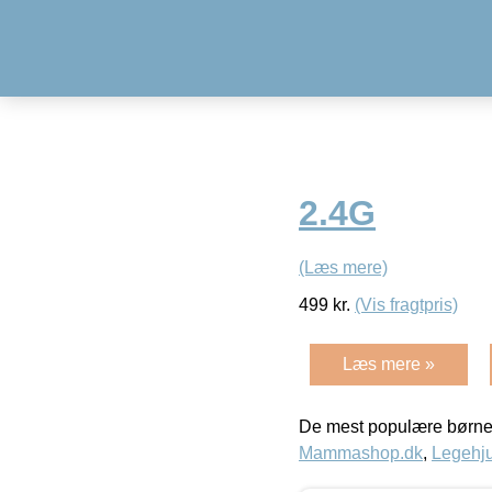
2.4G
(Læs mere)
499
kr.
(Vis fragtpris)
Læs mere »
De mest populære børne
Mammashop.dk
,
Legehju