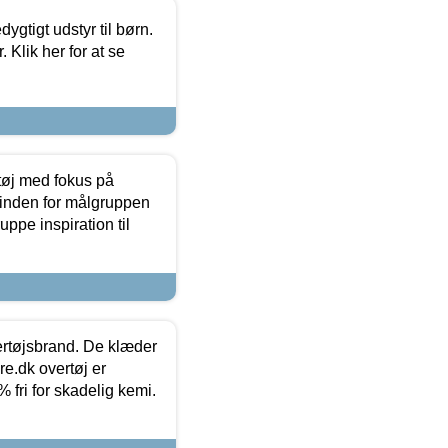
tigt udstyr til børn.
 Klik her for at se
tøj med fokus på
t inden for målgruppen
ppe inspiration til
vertøjsbrand. De klæder
ure.dk overtøj er
fri for skadelig kemi.