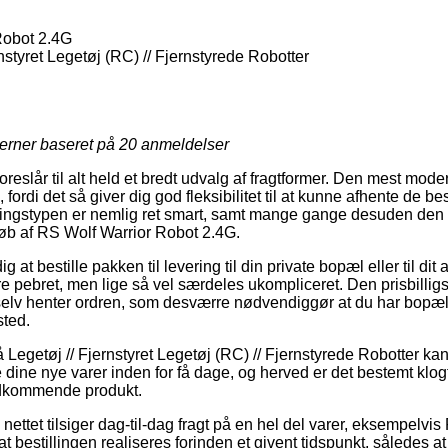
Robot 2.4G
nstyret Legetøj (RC) // Fjernstyrede Robotter
jerner baseret på
20
anmeldelser
reslår til alt held et bredt udvalg af fragtformer. Den mest mod
 fordi det så giver dig god fleksibilitet til at kunne afhente de be
ringstypen er nemlig ret smart, samt mange gange desuden den 
øb af RS Wolf Warrior Robot 2.4G.
 at bestille pakken til levering til din private bopæl eller til d
re pebret, men lige så vel særdeles ukompliceret. Den prisbillig
elv henter ordren, som desværre nødvendiggør at du har bopæl 
sted.
Legetøj // Fjernstyret Legetøj (RC) // Fjernstyrede Robotter kan
dine nye varer inden for få dage, og herved er det bestemt klogt
edkommende produkt.
 nettet tilsiger dag-til-dag fragt på en hel del varer, eksempelv
 bestillingen realiseres forinden et givent tidspunkt, således at