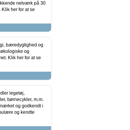
ækkende netværk på 30
Klik her for at se
gi, bæredygtighed og
 økologiske og
t. Klik her for at se
ler legetøj,
r, børnecykler, m.m.
-mærket og godkendt i
opulære og kendte