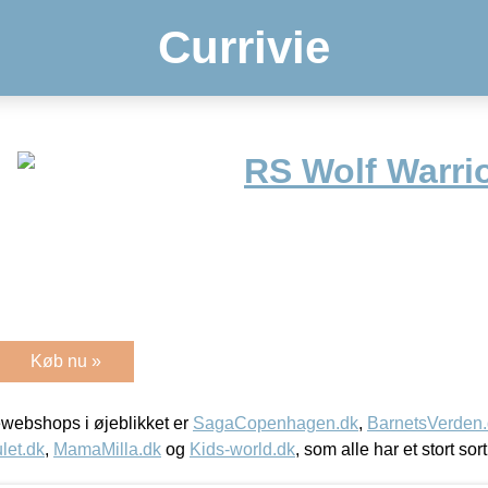
Currivie
RS Wolf Warri
Køb nu »
webshops i øjeblikket er
SagaCopenhagen.dk
,
BarnetsVerden
let.dk
,
MamaMilla.dk
og
Kids-world.dk
, som alle har et stort sor