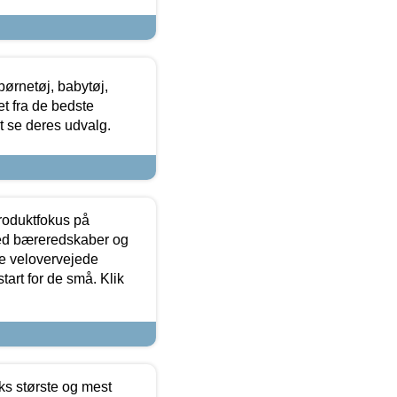
ørnetøj, babytøj,
t fra de bedste
at se deres udvalg.
produktfokus på
med bæreredskaber og
e velovervejede
tart for de små. Klik
ks største og mest