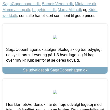
SagaCopenhagen.dk
,
BarnetsVerden.dk
,
Miniature.dk
,
Mammashop.dk
,
Legehjulet.dk
,
MamaMilla.dk
og
Kids-
world.dk
, som alle har et stort sortiment til gode priser.
SagaCopenhagen.dk sælger økologisk og bæredygtigt
udstyr til børn. Levering på 1-3 hverdage, og fri fragt
over 499 kr. Klik her for at se deres udvalg.
Se udvalget på SagaCopenhagen.dk
Hos BarnetsVerden.dk har de nøje udvalgt legetøj med
fokus på kvalitet, udvikling og læring. De er specialiseret