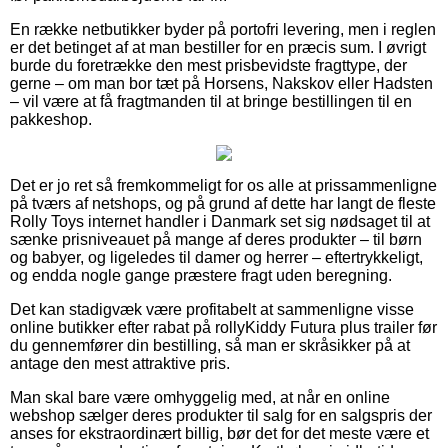
En række netbutikker byder på portofri levering, men i reglen
er det betinget af at man bestiller for en præcis sum. I øvrigt
burde du foretrække den mest prisbevidste fragttype, der
gerne – om man bor tæt på Horsens, Nakskov eller Hadsten
– vil være at få fragtmanden til at bringe bestillingen til en
pakkeshop.
Det er jo ret så fremkommeligt for os alle at prissammenligne
på tværs af netshops, og på grund af dette har langt de fleste
Rolly Toys internet handler i Danmark set sig nødsaget til at
sænke prisniveauet på mange af deres produkter – til børn
og babyer, og ligeledes til damer og herrer – eftertrykkeligt,
og endda nogle gange præstere fragt uden beregning.
Det kan stadigvæk være profitabelt at sammenligne visse
online butikker efter rabat på rollyKiddy Futura plus trailer før
du gennemfører din bestilling, så man er skråsikker på at
antage den mest attraktive pris.
Man skal bare være omhyggelig med, at når en online
webshop sælger deres produkter til salg for en salgspris der
anses for ekstraordinært billig, bør det for det meste være et