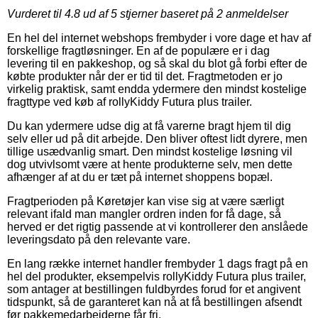
Vurderet til
4.8
ud af 5 stjerner baseret på
2
anmeldelser
En hel del internet webshops frembyder i vore dage et hav af
forskellige fragtløsninger. En af de populære er i dag
levering til en pakkeshop, og så skal du blot gå forbi efter de
købte produkter når der er tid til det. Fragtmetoden er jo
virkelig praktisk, samt endda ydermere den mindst kostelige
fragttype ved køb af rollyKiddy Futura plus trailer.
Du kan ydermere udse dig at få varerne bragt hjem til dig
selv eller ud på dit arbejde. Den bliver oftest lidt dyrere, men
tillige usædvanlig smart. Den mindst kostelige løsning vil
dog utvivlsomt være at hente produkterne selv, men dette
afhænger af at du er tæt på internet shoppens bopæl.
Fragtperioden på Køretøjer kan vise sig at være særligt
relevant ifald man mangler ordren inden for få dage, så
herved er det rigtig passende at vi kontrollerer den anslåede
leveringsdato på den relevante vare.
En lang række internet handler frembyder 1 dags fragt på en
hel del produkter, eksempelvis rollyKiddy Futura plus trailer,
som antager at bestillingen fuldbyrdes forud for et angivent
tidspunkt, så de garanteret kan nå at få bestillingen afsendt
før pakkemedarbejderne får fri.