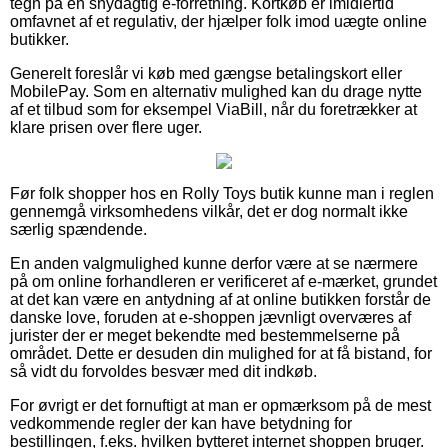
tegn på en snydagtig e-forretning. Kortkøb er imidlertid
omfavnet af et regulativ, der hjælper folk imod uægte online
butikker.
Generelt foreslår vi køb med gængse betalingskort eller
MobilePay. Som en alternativ mulighed kan du drage nytte
af et tilbud som for eksempel ViaBill, når du foretrækker at
klare prisen over flere uger.
Før folk shopper hos en Rolly Toys butik kunne man i reglen
gennemgå virksomhedens vilkår, det er dog normalt ikke
særlig spændende.
En anden valgmulighed kunne derfor være at se nærmere
på om online forhandleren er verificeret af e-mærket, grundet
at det kan være en antydning af at online butikken forstår de
danske love, foruden at e-shoppen jævnligt overværes af
jurister der er meget bekendte med bestemmelserne på
området. Dette er desuden din mulighed for at få bistand, for
så vidt du forvoldes besvær med dit indkøb.
For øvrigt er det fornuftigt at man er opmærksom på de mest
vedkommende regler der kan have betydning for
bestillingen, f.eks. hvilken bytteret internet shoppen bruger.