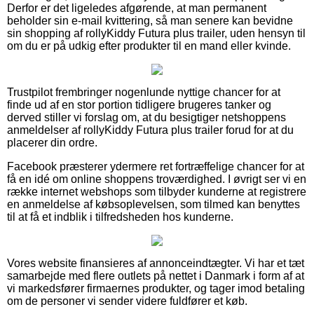
Derfor er det ligeledes afgørende, at man permanent
beholder sin e-mail kvittering, så man senere kan bevidne
sin shopping af rollyKiddy Futura plus trailer, uden hensyn til
om du er på udkig efter produkter til en mand eller kvinde.
Trustpilot frembringer nogenlunde nyttige chancer for at
finde ud af en stor portion tidligere brugeres tanker og
derved stiller vi forslag om, at du besigtiger netshoppens
anmeldelser af rollyKiddy Futura plus trailer forud for at du
placerer din ordre.
Facebook præsterer ydermere ret fortræffelige chancer for at
få en idé om online shoppens troværdighed. I øvrigt ser vi en
række internet webshops som tilbyder kunderne at registrere
en anmeldelse af købsoplevelsen, som tilmed kan benyttes
til at få et indblik i tilfredsheden hos kunderne.
Vores website finansieres af annonceindtægter. Vi har et tæt
samarbejde med flere outlets på nettet i Danmark i form af at
vi markedsfører firmaernes produkter, og tager imod betaling
om de personer vi sender videre fuldfører et køb.