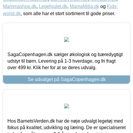
Mammashop.dk
,
Legehjulet.dk
,
MamaMilla.dk
og
Kids-
world.dk
, som alle har et stort sortiment til gode priser.
SagaCopenhagen.dk sælger økologisk og bæredygtigt
udstyr til børn. Levering på 1-3 hverdage, og fri fragt
over 499 kr. Klik her for at se deres udvalg.
Se udvalget på SagaCopenhagen.dk
Hos BarnetsVerden.dk har de nøje udvalgt legetøj med
fokus på kvalitet, udvikling og læring. De er specialiseret