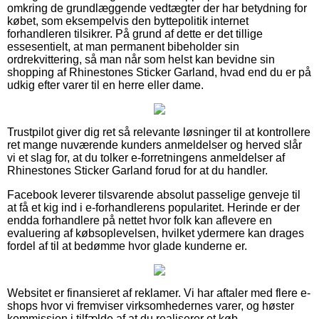
omkring de grundlæggende vedtægter der har betydning for
købet, som eksempelvis den byttepolitik internet
forhandleren tilsikrer. På grund af dette er det tillige
essesentielt, at man permanent bibeholder sin
ordrekvittering, så man når som helst kan bevidne sin
shopping af Rhinestones Sticker Garland, hvad end du er på
udkig efter varer til en herre eller dame.
Trustpilot giver dig ret så relevante løsninger til at kontrollere
ret mange nuværende kunders anmeldelser og herved slår
vi et slag for, at du tolker e-forretningens anmeldelser af
Rhinestones Sticker Garland forud for at du handler.
Facebook leverer tilsvarende absolut passelige genveje til
at få et kig ind i e-forhandlerens popularitet. Herinde er der
endda forhandlere på nettet hvor folk kan aflevere en
evaluering af købsoplevelsen, hvilket ydermere kan drages
fordel af til at bedømme hvor glade kunderne er.
Websitet er finansieret af reklamer. Vi har aftaler med flere e-
shops hvor vi fremviser virksomhedernes varer, og høster
kommission i tilfælde af at du realiserer et køb.