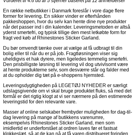
Vurderet til
4.6
ud af 5 stjerner baseret på
12
anmeldelser
En række netbutikker i Danmark foreslår i vore dage flere
former for levering. En sikker vinder er efterhånden
pakkeshoppen, hvor du selv kan hente dine nye produkter
når det passer ind i din kalender. Leveringsmetoden er altså
yderst smertefri, og typisk tillige den mest letkøbte form for
fragt ved køb af Rhinestones Sticker Garland.
Du bør omvendt tænke over at vælge at få udbragt til din
bolig eller til når du er på job. Fragtløsningen viser sig
uheldigvis et hak dyrere, men ligeledes temmelig smertefri.
Den prisbilligste løsning til levering vil dog utvivlsomt være
at hente produkterne selv, som desværre står og falder med
at du opholder dig tæt på e-shoppens hjemsted.
Leveringsdygtigheden på LEGETØJ NYHEDER er særligt
udslagsgivende om vi skal bruge produktet fluks, så med det
formål er det rigtig klogt at vi ser nærmere på den estimerede
leveringstid for den relevante vare.
Masser af online selskaber frembyder muligheden for dag-til-
dag levering på mange af butikkens varenumre,
eksempelvis Rhinestones Sticker Garland, men som
imidlertid er underforstået at ordren laves før et fastsat
klokkeslæt, så at de kan nå at få varen distribueret forinden