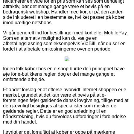
reklamerer en vare for en pris som kan ses som uendeligt
attraktiv, bør det mange gange være et bevis på en
bedragerisk webshop. Handler med kort er på den anden
side inkluderet i en bestemmelse, hvilket passer på køber
imod uærlige netshops.
Vi går generelt ind for bestillinger med kort eller MobilePay.
Som en alternativ mulighed kan du vælge en
afbetalingsløsning som eksempelvis ViaBill, når du ser en
fordel i at afbetale omkostningerne over en periode.
Inden folk køber hos en e-shop burde de i princippet have
øje for e-butikkens regler, dog er det mange gange et
omfattende arbejde.
Et andet forslag er at efterse hvorvidt internet shoppen er e-
mærket, grundet at det kan være et bevis på at e-
forretningen føjer gældende dansk lovgivning, tillige med at
den jævnligt besigtiges af specialister som mestrer de
gældende regler. Dette er en god anledning til en
håndsrækning, hvis du forvoldes udfordringer i forbindelse
med din handel.
I øvrigt er det fornuftigt at køber er oppe på mærkerne