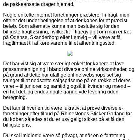
de pakkeansatte drager hjemad.
Nogle enkelte internet forretninger præsterer fri fragt, men
ofte er det under betingelse af at der købes for et præcist
beløb. Som alternativ kunne man beslutte sig for den
billigste fragtløsning, hvilket tit – ligegyldigt om man er tæt
på Odense, Skanderborg eller Lemvig – vil være at få
fragtfirmaet til at køre varerne til et afhentningssted.
Det har vist sig at være særligt enkelt for købere at lave
prissammenligning i blandt diverse online virksomheder, og
på grund af dette har utallige online webshops set sig
tvunget til at nedsætte salgspriserne på en række af deres
varer – til juniorer, og samtidig også til kvinder og mænd –
en hel del, og endda nogle gange yde levering uden
beregning.
Det kan til hver en tid være lukrativt at prøve diverse e-
forretninger efter tilbud på Rhinestones Sticker Garland før
du køber, således at du er usvigeligt sikker på at få den
billigste pris.
Du skal imidlertid være så påvagt, at når en e-forretning