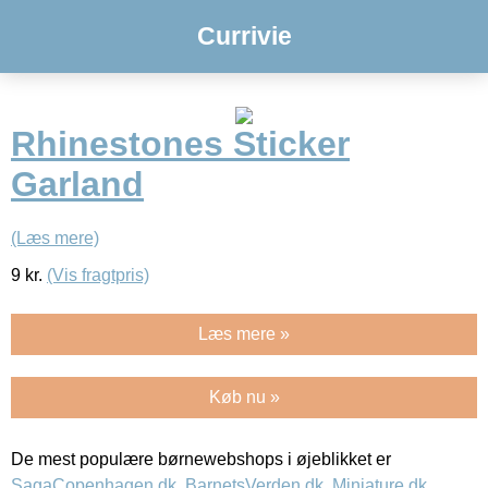
Currivie
Rhinestones Sticker
Garland
(Læs mere)
9
kr.
(Vis fragtpris)
Læs mere »
Køb nu »
De mest populære børnewebshops i øjeblikket er
SagaCopenhagen.dk
,
BarnetsVerden.dk
,
Miniature.dk
,