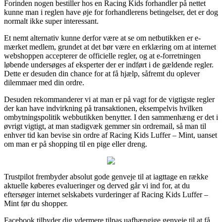
Forinden nogen bestiller hos en Racing Kids forhandler på nettet
kunne man i reglen have øje for forhandlerens betingelser, det er dog
normalt ikke super interessant.
Et nemt alternativ kunne derfor være at se om netbutikken er e-
mærket medlem, grundet at det bør være en erklæring om at internet
webshoppen accepterer de officielle regler, og at e-forretningen
løbende undersøges af eksperter der er indført i de gældende regler.
Dette er desuden din chance for at få hjælp, såfremt du oplever
dilemmaer med din ordre.
Desuden rekommanderer vi at man er på vagt for de vigtigste regler
der kan have indvirkning på transaktionen, eksempelvis hvilken
ombytningspolitik webbutikken benytter. I den sammenhæng er det i
øvrigt vigtigt, at man stadigvæk gemmer sin ordremail, så man til
enhver tid kan bevise sin ordre af Racing Kids Luffer – Mint, uanset
om man er på shopping til en pige eller dreng.
Trustpilot frembyder absolut gode genveje til at iagttage en række
aktuelle køberes evalueringer og derved går vi ind for, at du
eftersøger internet selskabets vurderinger af Racing Kids Luffer –
Mint før du shopper.
Facebook tilbyder dig ydermere tilpas uafhængige genveje til at få