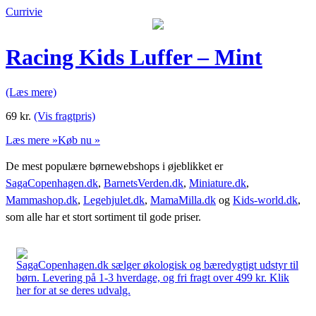
Currivie
Racing Kids Luffer – Mint
(Læs mere)
69
kr.
(Vis fragtpris)
Læs mere »
Køb nu »
De mest populære børnewebshops i øjeblikket er
SagaCopenhagen.dk
,
BarnetsVerden.dk
,
Miniature.dk
,
Mammashop.dk
,
Legehjulet.dk
,
MamaMilla.dk
og
Kids-world.dk
,
som alle har et stort sortiment til gode priser.
SagaCopenhagen.dk sælger økologisk og bæredygtigt udstyr til
børn. Levering på 1-3 hverdage, og fri fragt over 499 kr. Klik
her for at se deres udvalg.