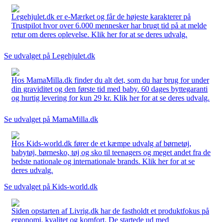
Legehjulet.dk er e-Mærket og får de højeste karakterer på
Trustpilot hvor over 6.000 mennesker har brugt tid på at melde
retur om deres oplevelse. Klik her for at se deres udvalg.
Se udvalget på Legehjulet.dk
Hos MamaMilla.dk finder du alt det, som du har brug for under
din graviditet og den første tid med baby. 60 dages byttegaranti
og hurtig levering for kun 29 kr. Klik her for at se deres udvalg.
Se udvalget på MamaMilla.dk
Hos Kids-world.dk fører de et kæmpe udvalg af børnetøj,
babytøj, børnesko, tøj og sko til teenagers og meget andet fra de
bedste nationale og internationale brands. Klik her for at se
deres udvalg.
Se udvalget på Kids-world.dk
Siden opstarten af Livrig.dk har de fastholdt et produktfokus på
ergonomi, kvalitet og komfort. De startede ud med