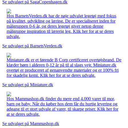
Se udvalget på SagaCopenhagen.dk
Hos BarnetsVerden.dk har de nøje udvalgt legetøj med fokus
på kvalitet, udvikling og læring. De er specialiseret inden for
målgruppen 0-6 år, og deres legetøj giver netop denne
målgruppe inspiration til lærerig leg. Klik her for at se deres
udvalg.
Se udvalget på BarnetsVerden.dk
Miniature.dk er et førende B Corp certificeret overtøjsbrand. De
klæder børn i alderen 0-12 år på til al slags vejr. Miniature.dk
overtøj er produceret af genanvendte materialer og er 100% fri
for skadelig kemi. Klik her for at se deres udvalg.
Se udvalget på Miniature.dk
Hos Mammashop.dk finder du mere end 4.000 varer til mor,
barn og baby. Når du køber hos dem får du hurtig levering og
adgang til et stort udvalg af varer, til skarpe priser. Klik her for
at se deres udvalg.
Se udvalget på Mammashop.dk