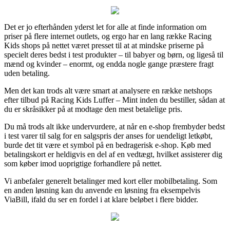
Det er jo efterhånden yderst let for alle at finde information om
priser på flere internet outlets, og ergo har en lang række Racing
Kids shops på nettet været presset til at at mindske priserne på
specielt deres bedst i test produkter – til babyer og børn, og ligeså til
mænd og kvinder – enormt, og endda nogle gange præstere fragt
uden betaling.
Men det kan trods alt være smart at analysere en række netshops
efter tilbud på Racing Kids Luffer – Mint inden du bestiller, sådan at
du er skråsikker på at modtage den mest betalelige pris.
Du må trods alt ikke undervurdere, at når en e-shop frembyder bedst
i test varer til salg for en salgspris der anses for uendeligt letkøbt,
burde det tit være et symbol på en bedragerisk e-shop. Køb med
betalingskort er heldigvis en del af en vedtægt, hvilket assisterer dig
som køber imod uoprigtige forhandlere på nettet.
Vi anbefaler generelt betalinger med kort eller mobilbetaling. Som
en anden løsning kan du anvende en løsning fra eksempelvis
ViaBill, ifald du ser en fordel i at klare beløbet i flere bidder.