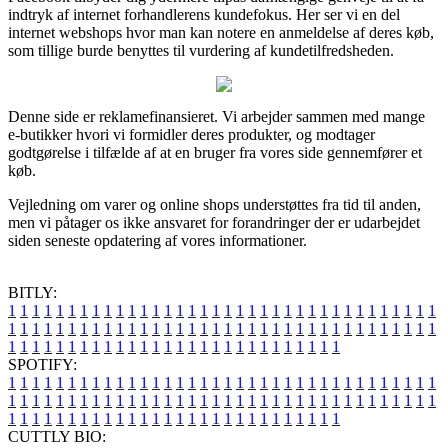
indtryk af internet forhandlerens kundefokus. Her ser vi en del
internet webshops hvor man kan notere en anmeldelse af deres køb,
som tillige burde benyttes til vurdering af kundetilfredsheden.
Denne side er reklamefinansieret. Vi arbejder sammen med mange
e-butikker hvori vi formidler deres produkter, og modtager
godtgørelse i tilfælde af at en bruger fra vores side gennemfører et
køb.
Vejledning om varer og online shops understøttes fra tid til anden,
men vi påtager os ikke ansvaret for forandringer der er udarbejdet
siden seneste opdatering af vores informationer.
BITLY:
1
1
1
1
1
1
1
1
1
1
1
1
1
1
1
1
1
1
1
1
1
1
1
1
1
1
1
1
1
1
1
1
1
1
1
1
1
1
1
1
1
1
1
1
1
1
1
1
1
1
1
1
1
1
1
1
1
1
1
1
1
1
1
1
1
1
1
1
1
1
1
1
1
1
1
1
1
1
1
1
1
1
1
1
1
1
1
1
1
1
1
1
1
1
1
1
1
1
1
1
SPOTIFY:
1
1
1
1
1
1
1
1
1
1
1
1
1
1
1
1
1
1
1
1
1
1
1
1
1
1
1
1
1
1
1
1
1
1
1
1
1
1
1
1
1
1
1
1
1
1
1
1
1
1
1
1
1
1
1
1
1
1
1
1
1
1
1
1
1
1
1
1
1
1
1
1
1
1
1
1
1
1
1
1
1
1
1
1
1
1
1
1
1
1
1
1
1
1
1
1
1
1
1
1
CUTTLY BIO: