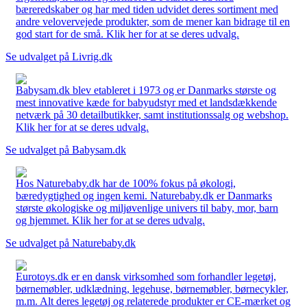
bæreredskaber og har med tiden udvidet deres sortiment med
andre velovervejede produkter, som de mener kan bidrage til en
god start for de små. Klik her for at se deres udvalg.
Se udvalget på Livrig.dk
Babysam.dk blev etableret i 1973 og er Danmarks største og
mest innovative kæde for babyudstyr med et landsdækkende
netværk på 30 detailbutikker, samt institutionssalg og webshop.
Klik her for at se deres udvalg.
Se udvalget på Babysam.dk
Hos Naturebaby.dk har de 100% fokus på økologi,
bæredygtighed og ingen kemi. Naturebaby.dk er Danmarks
største økologiske og miljøvenlige univers til baby, mor, barn
og hjemmet. Klik her for at se deres udvalg.
Se udvalget på Naturebaby.dk
Eurotoys.dk er en dansk virksomhed som forhandler legetøj,
børnemøbler, udklædning, legehuse, børnemøbler, børnecykler,
m.m. Alt deres legetøj og relaterede produkter er CE-mærket og