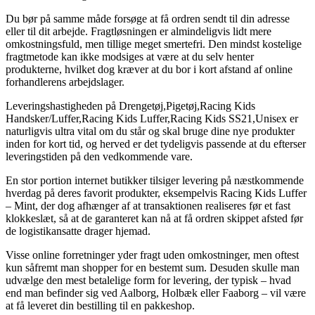
Du bør på samme måde forsøge at få ordren sendt til din adresse
eller til dit arbejde. Fragtløsningen er almindeligvis lidt mere
omkostningsfuld, men tillige meget smertefri. Den mindst kostelige
fragtmetode kan ikke modsiges at være at du selv henter
produkterne, hvilket dog kræver at du bor i kort afstand af online
forhandlerens arbejdslager.
Leveringshastigheden på Drengetøj,Pigetøj,Racing Kids
Handsker/Luffer,Racing Kids Luffer,Racing Kids SS21,Unisex er
naturligvis ultra vital om du står og skal bruge dine nye produkter
inden for kort tid, og herved er det tydeligvis passende at du efterser
leveringstiden på den vedkommende vare.
En stor portion internet butikker tilsiger levering på næstkommende
hverdag på deres favorit produkter, eksempelvis Racing Kids Luffer
– Mint, der dog afhænger af at transaktionen realiseres før et fast
klokkeslæt, så at de garanteret kan nå at få ordren skippet afsted før
de logistikansatte drager hjemad.
Visse online forretninger yder fragt uden omkostninger, men oftest
kun såfremt man shopper for en bestemt sum. Desuden skulle man
udvælge den mest betalelige form for levering, der typisk – hvad
end man befinder sig ved Aalborg, Holbæk eller Faaborg – vil være
at få leveret din bestilling til en pakkeshop.