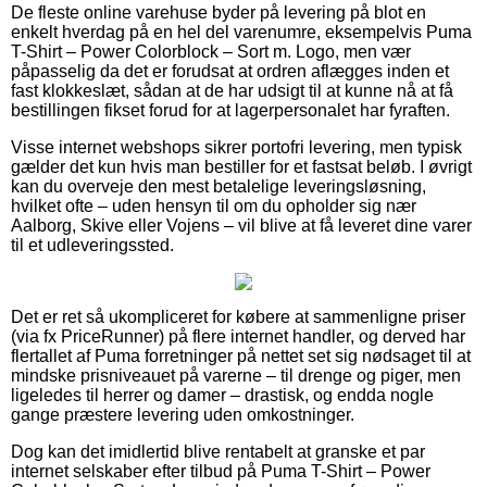
De fleste online varehuse byder på levering på blot en
enkelt hverdag på en hel del varenumre, eksempelvis Puma
T-Shirt – Power Colorblock – Sort m. Logo, men vær
påpasselig da det er forudsat at ordren aflægges inden et
fast klokkeslæt, sådan at de har udsigt til at kunne nå at få
bestillingen fikset forud for at lagerpersonalet har fyraften.
Visse internet webshops sikrer portofri levering, men typisk
gælder det kun hvis man bestiller for et fastsat beløb. I øvrigt
kan du overveje den mest betalelige leveringsløsning,
hvilket ofte – uden hensyn til om du opholder sig nær
Aalborg, Skive eller Vojens – vil blive at få leveret dine varer
til et udleveringssted.
Det er ret så ukompliceret for købere at sammenligne priser
(via fx PriceRunner) på flere internet handler, og derved har
flertallet af Puma forretninger på nettet set sig nødsaget til at
mindske prisniveauet på varerne – til drenge og piger, men
ligeledes til herrer og damer – drastisk, og endda nogle
gange præstere levering uden omkostninger.
Dog kan det imidlertid blive rentabelt at granske et par
internet selskaber efter tilbud på Puma T-Shirt – Power