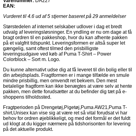
Varenummer:
DA227
EAN:
Vurderet til
4.6
ud af 5 stjerner baseret på
29
anmeldelser
Størstedelen af internet selskaber udlover i dag et bredt
udvalg af leveringsløsninger. En yndling er nu om dage at få
bragt ordren til en pakkeshop, hvor du kan afhente pakken
på et valgfrit tidspunkt. Leveringsformen er altså super let
gængelig, samt oftest tilmed den prisbilligste
leveringsudgave ved køb af Puma T-Shirt – Power
Colorblock – Sort m. Logo.
Du kunne alternativt udse dig at få leveret til din bolig eller til
din arbejdsplads. Fragtformen er i mange tilfælde en smule
mindre prisbillig, men omvendt ret bekvem. Den mest
betalelige fragtform kan ikke benægtes at være selv at hente
pakken, men dette forudsætter at du befinder dig tæt på e-
shoppens tilholdssted.
Fragtperioden på Drengetøj,Pigetøj,Puma AW21,Puma T-
shirt,Unisex kan vise sig at være ret så vital forudsat vi har
behov for ordren øjeblikkeligt, og med det formål er det fuldt
ud klogt at du kigger nærmere på tidshorisonten for levering
på det aktuelle produkt.