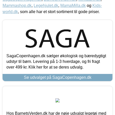
Mammashop.dk
,
Legehjulet.dk
,
MamaMilla.dk
og
Kids-
world.dk
, som alle har et stort sortiment til gode priser.
SagaCopenhagen.dk sælger økologisk og bæredygtigt
udstyr til børn. Levering på 1-3 hverdage, og fri fragt
over 499 kr. Klik her for at se deres udvalg.
Se udvalget på SagaCopenhagen.dk
Hos BarnetsVerden.dk har de nøje udvalgt legetøj med