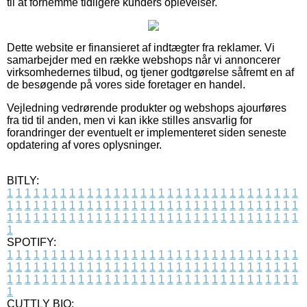
til at fornemme tidligere kunders oplevelser.
Dette website er finansieret af indtægter fra reklamer. Vi
samarbejder med en række webshops når vi annoncerer
virksomhedernes tilbud, og tjener godtgørelse såfremt en af
de besøgende på vores side foretager en handel.
Vejledning vedrørende produkter og webshops ajourføres
fra tid til anden, men vi kan ikke stilles ansvarlig for
forandringer der eventuelt er implementeret siden seneste
opdatering af vores oplysninger.
BITLY:
1
1
1
1
1
1
1
1
1
1
1
1
1
1
1
1
1
1
1
1
1
1
1
1
1
1
1
1
1
1
1
1
1
1
1
1
1
1
1
1
1
1
1
1
1
1
1
1
1
1
1
1
1
1
1
1
1
1
1
1
1
1
1
1
1
1
1
1
1
1
1
1
1
1
1
1
1
1
1
1
1
1
1
1
1
1
1
1
1
1
1
1
1
1
1
1
1
1
1
1
SPOTIFY:
1
1
1
1
1
1
1
1
1
1
1
1
1
1
1
1
1
1
1
1
1
1
1
1
1
1
1
1
1
1
1
1
1
1
1
1
1
1
1
1
1
1
1
1
1
1
1
1
1
1
1
1
1
1
1
1
1
1
1
1
1
1
1
1
1
1
1
1
1
1
1
1
1
1
1
1
1
1
1
1
1
1
1
1
1
1
1
1
1
1
1
1
1
1
1
1
1
1
1
1
CUTTLY BIO: