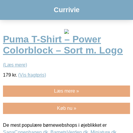
Currivie
Puma T-Shirt – Power
Colorblock – Sort m. Logo
(Læs mere)
179
kr.
(Vis fragtpris)
Læs mere »
Køb nu »
De mest populære børnewebshops i øjeblikket er
SagaCopenhagen.dk
,
BarnetsVerden.dk
,
Miniature.dk
,