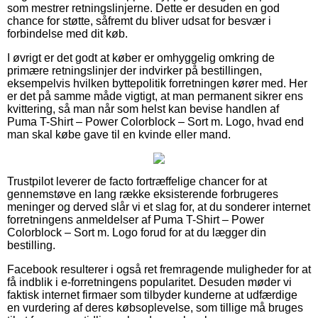
som mestrer retningslinjerne. Dette er desuden en god
chance for støtte, såfremt du bliver udsat for besvær i
forbindelse med dit køb.
I øvrigt er det godt at køber er omhyggelig omkring de
primære retningslinjer der indvirker på bestillingen,
eksempelvis hvilken byttepolitik forretningen kører med. Her
er det på samme måde vigtigt, at man permanent sikrer ens
kvittering, så man når som helst kan bevise handlen af
Puma T-Shirt – Power Colorblock – Sort m. Logo, hvad end
man skal købe gave til en kvinde eller mand.
Trustpilot leverer de facto fortræffelige chancer for at
gennemstøve en lang række eksisterende forbrugeres
meninger og derved slår vi et slag for, at du sonderer internet
forretningens anmeldelser af Puma T-Shirt – Power
Colorblock – Sort m. Logo forud for at du lægger din
bestilling.
Facebook resulterer i også ret fremragende muligheder for at
få indblik i e-forretningens popularitet. Desuden møder vi
faktisk internet firmaer som tilbyder kunderne at udfærdige
en vurdering af deres købsoplevelse, som tillige må bruges