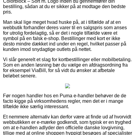
Colorblock – Sort m. Logo inden du gennemfører din
bestilling, sådan at du er sikker på at modtage den bedste
pris.
Man skal lige meget hvad huske på, at i tilfælde af at en
webbutik forhandler deres varer til en salgspris som anses
for utrolig fordelagtig, så er det i nogle tilfælde være et
symbol på en falsk e-shop. Bestillinger med kort er ikke
desto mindre dækket ind under en regel, hvilket passer på
kunden imod snydagtige outlets på nettet.
Vi slår generelt et slag for kortbestillinger eller mobilbetaling.
Som en anden løsning bør du vælge en afdragsordning fra
for eksempel ViaBill, for så vidt du ønsker at afbetale
beløbet senere.
Før nogen handler hos en Puma e-handler behøver de de
facto kigge på virksomhedens regler, men det er i mange
tilfælde ikke særlig interessant.
Et nemmere alternativ kan derfor være at finde ud af hvorvidt
webbutikken er e-mærke godkendt, som typisk er en tryghed
om at e-handlen adlyder den officielle danske lovgivning,
tillige med at online shoppen hyppigt besøges af specialister