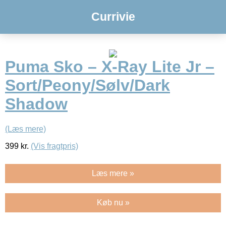
Currivie
Puma Sko – X-Ray Lite Jr –
Sort/Peony/Sølv/Dark
Shadow
(Læs mere)
399
kr.
(Vis fragtpris)
Læs mere »
Køb nu »