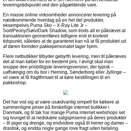
leveringstidspunkt ved den pågældende vare.
En masse online virksomheder annoncerer levering på
næstkommende hverdag på en hel del produkter,
eksempelvis Puma Sko – X-Ray Lite Jr –
Sort/Peony/Sølv/Dark Shadow, som trods alt er påkrævet at
transaktionen gennemføres tidligere end et konkret
tidspunkt, således at de garanteret kan nå at få produktet ud
af døren forinden pakkepersonalet tager hjem.
Flere netbutikker tilbyder gebyrfri levering, men tit påkræves
det at man køber for en bestemt pris. I øvrigt skal man
snuppe den prisbilligste leveringsversion, der typisk –
uafhængig om du bor i Herning, Sønderborg eller Jyllinge –
vil være at få fragtfirmaet til at køre bestillingen til en
pakkeshop.
Det har vist sig at være usædvanlig simpelt for købere at
sammenligne priser på forskellige internet butikker i
Danmark, og til tak har mange Puma internet webshops set
sig tvunget til at nedskære salgspriserne på deres produkter
– til piger og drenge, og endvidere også til herrer og damer –
drastisk, og endda nogle gange love fragt uden betaling.