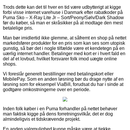
Trods dette kan det til hver en tid være udbytterigt at kigge
forbi visse internet varehuse i Danmark efter rabatkoder på
Puma Sko – X-Ray Lite Jr – Sort/Peony/Sølv/Dark Shadow
før du køber, så man er skråsikker på at modtage den mest
betalelige pris.
Man bør imidlertid ikke glemme, at såfremt en shop på nettet
markedsfører produkter for en pris som kan ses som utopisk
gunstig, så bør det i nogle tilfælde være et kendetegn på en
uærlig internet handler. Betalinger med kort er i hvert fald en
del af et lovbud, hvilket forsvarer folk imod uægte online
shops.
Vi foreslår generelt bestillinger med betalingskort eller
MobilePay. Som en anden løsning bør du drage nytte af en
løsning som for eksempel ViaBill, forudsat du har i sinde at
godtgøre omkostningerne over en periode.
Inden folk køber i en Puma forhandler på nettet behøver
man faktisk kigge på dens forretningsvilkår, det er dog
almindeligvis et tidskrævende projekt.
En anden valgmulighed kunne måske være at tjekke