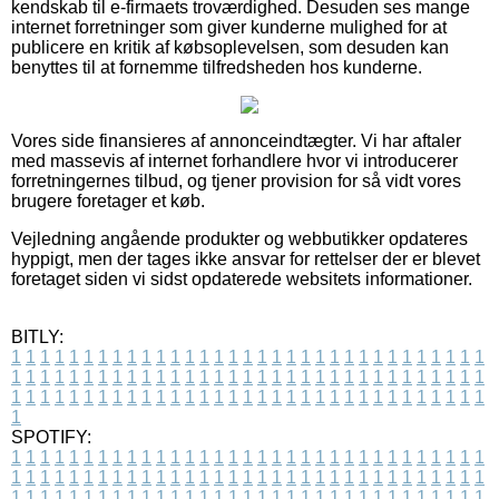
kendskab til e-firmaets troværdighed. Desuden ses mange
internet forretninger som giver kunderne mulighed for at
publicere en kritik af købsoplevelsen, som desuden kan
benyttes til at fornemme tilfredsheden hos kunderne.
Vores side finansieres af annonceindtægter. Vi har aftaler
med massevis af internet forhandlere hvor vi introducerer
forretningernes tilbud, og tjener provision for så vidt vores
brugere foretager et køb.
Vejledning angående produkter og webbutikker opdateres
hyppigt, men der tages ikke ansvar for rettelser der er blevet
foretaget siden vi sidst opdaterede websitets informationer.
BITLY:
1
1
1
1
1
1
1
1
1
1
1
1
1
1
1
1
1
1
1
1
1
1
1
1
1
1
1
1
1
1
1
1
1
1
1
1
1
1
1
1
1
1
1
1
1
1
1
1
1
1
1
1
1
1
1
1
1
1
1
1
1
1
1
1
1
1
1
1
1
1
1
1
1
1
1
1
1
1
1
1
1
1
1
1
1
1
1
1
1
1
1
1
1
1
1
1
1
1
1
1
SPOTIFY:
1
1
1
1
1
1
1
1
1
1
1
1
1
1
1
1
1
1
1
1
1
1
1
1
1
1
1
1
1
1
1
1
1
1
1
1
1
1
1
1
1
1
1
1
1
1
1
1
1
1
1
1
1
1
1
1
1
1
1
1
1
1
1
1
1
1
1
1
1
1
1
1
1
1
1
1
1
1
1
1
1
1
1
1
1
1
1
1
1
1
1
1
1
1
1
1
1
1
1