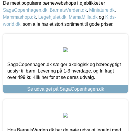
De mest populære børnewebshops i øjeblikket er
SagaCopenhagen.dk
,
BarnetsVerden.dk
,
Miniature.dk
,
Mammashop.dk
,
Legehjulet.dk
,
MamaMilla.dk
og
Kids-
world.dk
, som alle har et stort sortiment til gode priser.
SagaCopenhagen.dk sælger økologisk og bæredygtigt
udstyr til børn. Levering på 1-3 hverdage, og fri fragt
over 499 kr. Klik her for at se deres udvalg.
Se udvalget på SagaCopenhagen.dk
Hos BarnetsVerden.dk har de nøje udvalgt legetøj med