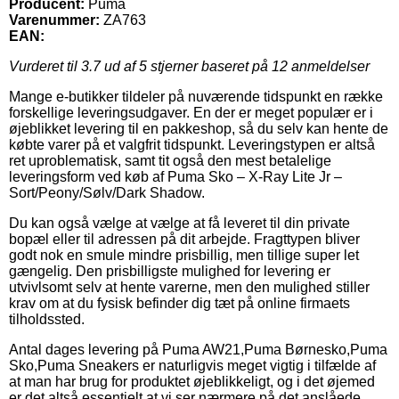
Producent:
Puma
Varenummer:
ZA763
EAN:
Vurderet til
3.7
ud af 5 stjerner baseret på
12
anmeldelser
Mange e-butikker tildeler på nuværende tidspunkt en række
forskellige leveringsudgaver. En der er meget populær er i
øjeblikket levering til en pakkeshop, så du selv kan hente de
købte varer på et valgfrit tidspunkt. Leveringstypen er altså
ret uproblematisk, samt tit også den mest betalelige
leveringsform ved køb af Puma Sko – X-Ray Lite Jr –
Sort/Peony/Sølv/Dark Shadow.
Du kan også vælge at vælge at få leveret til din private
bopæl eller til adressen på dit arbejde. Fragttypen bliver
godt nok en smule mindre prisbillig, men tillige super let
gængelig. Den prisbilligste mulighed for levering er
utvivlsomt selv at hente varerne, men den mulighed stiller
krav om at du fysisk befinder dig tæt på online firmaets
tilholdssted.
Antal dages levering på Puma AW21,Puma Børnesko,Puma
Sko,Puma Sneakers er naturligvis meget vigtig i tilfælde af
at man har brug for produktet øjeblikkeligt, og i det øjemed
er det altså essentielt at vi ser nærmere på det anslåede