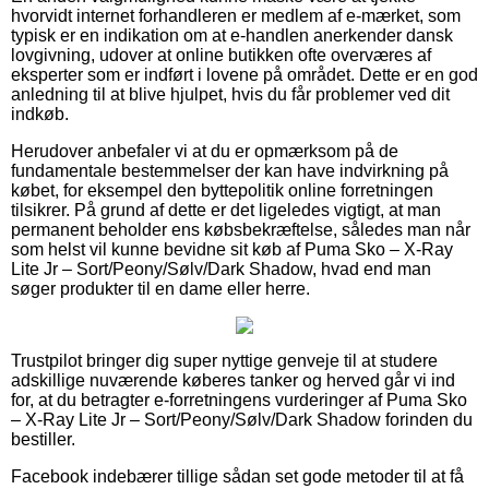
hvorvidt internet forhandleren er medlem af e-mærket, som
typisk er en indikation om at e-handlen anerkender dansk
lovgivning, udover at online butikken ofte overværes af
eksperter som er indført i lovene på området. Dette er en god
anledning til at blive hjulpet, hvis du får problemer ved dit
indkøb.
Herudover anbefaler vi at du er opmærksom på de
fundamentale bestemmelser der kan have indvirkning på
købet, for eksempel den byttepolitik online forretningen
tilsikrer. På grund af dette er det ligeledes vigtigt, at man
permanent beholder ens købsbekræftelse, således man når
som helst vil kunne bevidne sit køb af Puma Sko – X-Ray
Lite Jr – Sort/Peony/Sølv/Dark Shadow, hvad end man
søger produkter til en dame eller herre.
Trustpilot bringer dig super nyttige genveje til at studere
adskillige nuværende køberes tanker og herved går vi ind
for, at du betragter e-forretningens vurderinger af Puma Sko
– X-Ray Lite Jr – Sort/Peony/Sølv/Dark Shadow forinden du
bestiller.
Facebook indebærer tillige sådan set gode metoder til at få