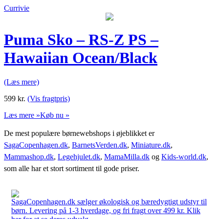
Currivie
Puma Sko – RS-Z PS –
Hawaiian Ocean/Black
(Læs mere)
599
kr.
(Vis fragtpris)
Læs mere »
Køb nu »
De mest populære børnewebshops i øjeblikket er
SagaCopenhagen.dk
,
BarnetsVerden.dk
,
Miniature.dk
,
Mammashop.dk
,
Legehjulet.dk
,
MamaMilla.dk
og
Kids-world.dk
,
som alle har et stort sortiment til gode priser.
SagaCopenhagen.dk sælger økologisk og bæredygtigt udstyr til
børn. Levering på 1-3 hverdage, og fri fragt over 499 kr. Klik