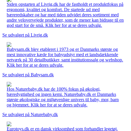
Siden opstarten af Livrig.dk har de fastholdt et produktfokus på
ergonomi, kvalitet og komfort. De startede ud med
bæreredskaber og har med tiden udvidet deres sortiment med
andre velovervejede produkter, som de mener kan bidrage til en
god start for de små. Klik her for at se deres udvalg.
Se udvalget på Livrig.dk
Babysam.dk blev etableret i 1973 og er Danmarks største og
mest innovative kæde for babyudstyr med et landsdækkende
netværk på 30 detailbutikker, samt institutionssalg og webshop.
Klik her for at se deres udvalg.
Se udvalget på Babysam.dk
Hos Naturebaby.dk har de 100% fokus på økologi,
bæredygtighed og ingen kemi. Naturebaby.dk er Danmarks
største økologiske og miljøvenlige univers til baby, mor, barn
og hjemmet. Klik her for at se deres udvalg.
Se udvalget på Naturebaby.dk
Eurotoys.dk er en dansk virksomhed som forhandler legetøj,