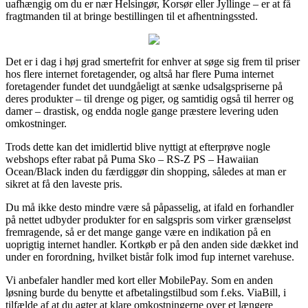
uafhængig om du er nær Helsingør, Korsør eller Jyllinge – er at få
fragtmanden til at bringe bestillingen til et afhentningssted.
Det er i dag i høj grad smertefrit for enhver at søge sig frem til priser
hos flere internet foretagender, og altså har flere Puma internet
foretagender fundet det uundgåeligt at sænke udsalgspriserne på
deres produkter – til drenge og piger, og samtidig også til herrer og
damer – drastisk, og endda nogle gange præstere levering uden
omkostninger.
Trods dette kan det imidlertid blive nyttigt at efterprøve nogle
webshops efter rabat på Puma Sko – RS-Z PS – Hawaiian
Ocean/Black inden du færdiggør din shopping, således at man er
sikret at få den laveste pris.
Du må ikke desto mindre være så påpasselig, at ifald en forhandler
på nettet udbyder produkter for en salgspris som virker grænseløst
fremragende, så er det mange gange være en indikation på en
uoprigtig internet handler. Kortkøb er på den anden side dækket ind
under en forordning, hvilket bistår folk imod fup internet varehuse.
Vi anbefaler handler med kort eller MobilePay. Som en anden
løsning burde du benytte et afbetalingstilbud som f.eks. ViaBill, i
tilfælde af at du agter at klare omkostningerne over et længere