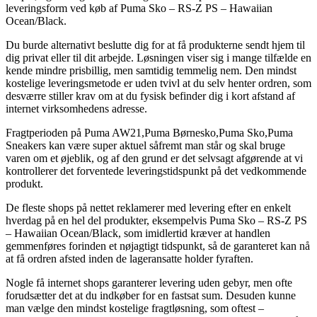
leveringsform ved køb af Puma Sko – RS-Z PS – Hawaiian
Ocean/Black.
Du burde alternativt beslutte dig for at få produkterne sendt hjem til
dig privat eller til dit arbejde. Løsningen viser sig i mange tilfælde en
kende mindre prisbillig, men samtidig temmelig nem. Den mindst
kostelige leveringsmetode er uden tvivl at du selv henter ordren, som
desværre stiller krav om at du fysisk befinder dig i kort afstand af
internet virksomhedens adresse.
Fragtperioden på Puma AW21,Puma Børnesko,Puma Sko,Puma
Sneakers kan være super aktuel såfremt man står og skal bruge
varen om et øjeblik, og af den grund er det selvsagt afgørende at vi
kontrollerer det forventede leveringstidspunkt på det vedkommende
produkt.
De fleste shops på nettet reklamerer med levering efter en enkelt
hverdag på en hel del produkter, eksempelvis Puma Sko – RS-Z PS
– Hawaiian Ocean/Black, som imidlertid kræver at handlen
gemmenføres forinden et nøjagtigt tidspunkt, så de garanteret kan nå
at få ordren afsted inden de lageransatte holder fyraften.
Nogle få internet shops garanterer levering uden gebyr, men ofte
forudsætter det at du indkøber for en fastsat sum. Desuden kunne
man vælge den mindst kostelige fragtløsning, som oftest –