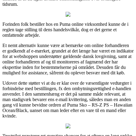
tidsrum.
Forinden folk bestiller hos en Puma online virksomhed kunne de i
reglen tage stilling til dens handelsvilkår, dog er det gerne et
omfattende arbejde.
Et nemt alternativ kunne være at bemærke om online forhandleren
er godkendt af e-mærket, grundet at det længe har været en indikator
for at webshoppen understøtter gældende dansk lovgivning, samt at
online forhandleren af og til monitoreres af fagmænd der har
ekspertise inden for bestemmelserne på området. Desuden får du
mulighed for assistance, såfremt du oplever besvær med dit køb.
Udover dette støtter vi at du er klar over de væsentligste vedtægter i
forbindelse med bestillingen, fx den ombytningsrettighed e-handlen
anvender. I den sammenhæng er det på samme måde relevant, at
man stadigvæk bevarer ens e-mail kvittering, således man en anden
gang vil kunne bevidne ordren af Puma Sko – RS-Z PS – Hawaiian
Ocean/Black, uanset om man leder efter en vare til en mand eller
kvinde.
Trustpilot præsterer ret gunstige chancer for at efterse en lang række