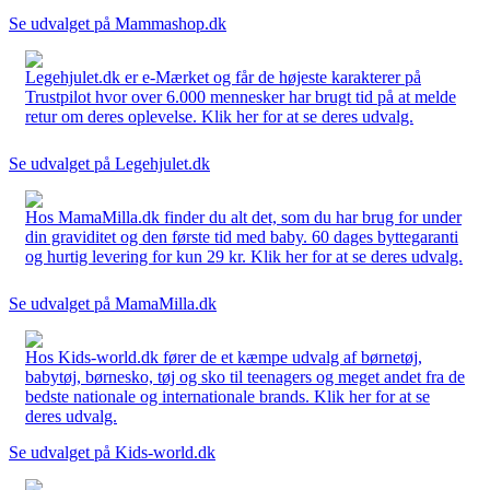
Se udvalget på Mammashop.dk
Legehjulet.dk er e-Mærket og får de højeste karakterer på
Trustpilot hvor over 6.000 mennesker har brugt tid på at melde
retur om deres oplevelse. Klik her for at se deres udvalg.
Se udvalget på Legehjulet.dk
Hos MamaMilla.dk finder du alt det, som du har brug for under
din graviditet og den første tid med baby. 60 dages byttegaranti
og hurtig levering for kun 29 kr. Klik her for at se deres udvalg.
Se udvalget på MamaMilla.dk
Hos Kids-world.dk fører de et kæmpe udvalg af børnetøj,
babytøj, børnesko, tøj og sko til teenagers og meget andet fra de
bedste nationale og internationale brands. Klik her for at se
deres udvalg.
Se udvalget på Kids-world.dk