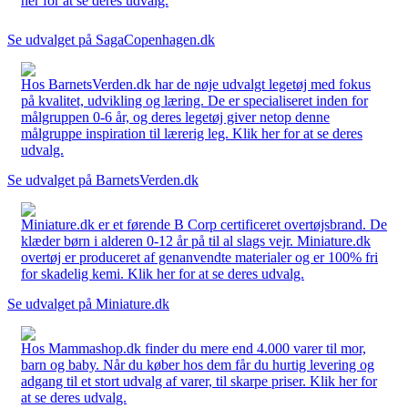
her for at se deres udvalg.
Se udvalget på SagaCopenhagen.dk
Hos BarnetsVerden.dk har de nøje udvalgt legetøj med fokus
på kvalitet, udvikling og læring. De er specialiseret inden for
målgruppen 0-6 år, og deres legetøj giver netop denne
målgruppe inspiration til lærerig leg. Klik her for at se deres
udvalg.
Se udvalget på BarnetsVerden.dk
Miniature.dk er et førende B Corp certificeret overtøjsbrand. De
klæder børn i alderen 0-12 år på til al slags vejr. Miniature.dk
overtøj er produceret af genanvendte materialer og er 100% fri
for skadelig kemi. Klik her for at se deres udvalg.
Se udvalget på Miniature.dk
Hos Mammashop.dk finder du mere end 4.000 varer til mor,
barn og baby. Når du køber hos dem får du hurtig levering og
adgang til et stort udvalg af varer, til skarpe priser. Klik her for
at se deres udvalg.