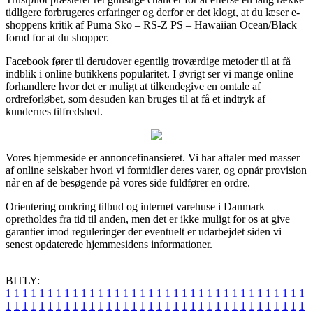
tidligere forbrugeres erfaringer og derfor er det klogt, at du læser e-
shoppens kritik af Puma Sko – RS-Z PS – Hawaiian Ocean/Black
forud for at du shopper.
Facebook fører til derudover egentlig troværdige metoder til at få
indblik i online butikkens popularitet. I øvrigt ser vi mange online
forhandlere hvor det er muligt at tilkendegive en omtale af
ordreforløbet, som desuden kan bruges til at få et indtryk af
kundernes tilfredshed.
Vores hjemmeside er annoncefinansieret. Vi har aftaler med masser
af online selskaber hvori vi formidler deres varer, og opnår provision
når en af de besøgende på vores side fuldfører en ordre.
Orientering omkring tilbud og internet varehuse i Danmark
opretholdes fra tid til anden, men det er ikke muligt for os at give
garantier imod reguleringer der eventuelt er udarbejdet siden vi
senest opdaterede hjemmesidens informationer.
BITLY:
1
1
1
1
1
1
1
1
1
1
1
1
1
1
1
1
1
1
1
1
1
1
1
1
1
1
1
1
1
1
1
1
1
1
1
1
1
1
1
1
1
1
1
1
1
1
1
1
1
1
1
1
1
1
1
1
1
1
1
1
1
1
1
1
1
1
1
1
1
1
1
1