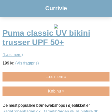
Currivie
Puma classic UV bikini
trusser UPF 50+
(Læs mere)
199
kr.
(Vis fragtpris)
Læs mere »
Køb nu »
De mest populære børnewebshops i øjeblikket er
SagaCopenhagen.dk
,
BarnetsVerden.dk
,
Miniature.dk
,