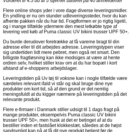
Vurderet til
4.5
ud af 5 stjerner baseret på
40
anmeldelser
Flere online shops yder i vore dage diverse leveringsmidler.
En yndling er nu om stunder udleveringssteder, hvor du kan
afhente pakken når du har tid. Fragtformen er jo rigtig ligetil,
og i mange tilfælde ydermere den mest letkøbte type af
levering ved køb af Puma classic UV bikini trusser UPF 50+.
Du burde derudover foretrække at få varerne bragt til din
adresse eller til dit arbejdes adresse. Leveringstypen viser
sig undertiden lidt mere pebret, men også ret smart. Den
billigste fragtløsning kan ikke modsiges at være at hente
ordren selv, hvilket stiller krav om at du har bopæl i kort
afstand af e-shoppens arbejdslager.
Leveringstiden på Uv tøj til voksne kan i nogle tilfælde være
særdeles relevant ifald vi står og skal bruge dine nye
produkter om kort tid, så af den grund er det nemlig
meningsfuldt at du kigger nærmere på leveringstiden på det
relevante produkt.
Flere e-firmaer i Danmark stiller udsigt til 1 dags fragt på
mange produkter, eksempelvis Puma classic UV bikini
trusser UPF 50+, men husk at det er betinget af at du
bestiller inden et fastslået klokkeslæt, således at de højst
sandsynligt kan nå at få dit nye produkt betjent før de