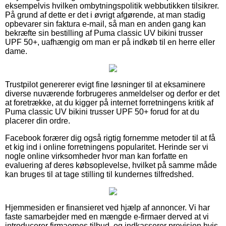
eksempelvis hvilken ombytningspolitik webbutikken tilsikrer.
På grund af dette er det i øvrigt afgørende, at man stadig
opbevarer sin faktura e-mail, så man en anden gang kan
bekræfte sin bestilling af Puma classic UV bikini trusser
UPF 50+, uafhængig om man er på indkøb til en herre eller
dame.
Trustpilot genererer evigt fine løsninger til at eksaminere
diverse nuværende forbrugeres anmeldelser og derfor er det
at foretrække, at du kigger på internet forretningens kritik af
Puma classic UV bikini trusser UPF 50+ forud for at du
placerer din ordre.
Facebook forærer dig også rigtig fornemme metoder til at få
et kig ind i online forretningens popularitet. Herinde ser vi
nogle online virksomheder hvor man kan forfatte en
evaluering af deres købsoplevelse, hvilket på samme måde
kan bruges til at tage stilling til kundernes tilfredshed.
Hjemmesiden er finansieret ved hjælp af annoncer. Vi har
faste samarbejder med en mængde e-firmaer derved at vi
introducerer firmaernes tilbud, og indkasserer provision hvis