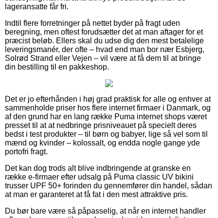
lageransatte får fri.
Indtil flere forretninger på nettet byder på fragt uden
beregning, men oftest forudsætter det at man aftager for et
præcist beløb. Ellers skal du udse dig den mest betalelige
leveringsmanér, der ofte – hvad end man bor nær Esbjerg,
Solrød Strand eller Vejen – vil være at få dem til at bringe
din bestilling til en pakkeshop.
Det er jo efterhånden i høj grad praktisk for alle og enhver at
sammenholde priser hos flere internet firmaer i Danmark, og
af den grund har en lang række Puma internet shops været
presset til at at nedbringe prisniveauet på specielt deres
bedst i test produkter – til børn og babyer, lige så vel som til
mænd og kvinder – kolossalt, og endda nogle gange yde
portofri fragt.
Det kan dog trods alt blive indbringende at granske en
række e-firmaer efter udsalg på Puma classic UV bikini
trusser UPF 50+ forinden du gennemfører din handel, sådan
at man er garanteret at få fat i den mest attraktive pris.
Du bør bare være så påpasselig, at når en internet handler