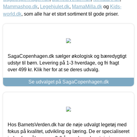
Mammashop.dk
,
Legehjulet.dk
,
MamaMilla.dk
og
Kids-
world.dk
, som alle har et stort sortiment til gode priser.
SagaCopenhagen.dk sælger økologisk og bæredygtigt
udstyr til børn. Levering på 1-3 hverdage, og fri fragt
over 499 kr. Klik her for at se deres udvalg.
Se udvalget på SagaCopenhagen.dk
Hos BarnetsVerden.dk har de nøje udvalgt legetøj med
fokus på kvalitet, udvikling og læring. De er specialiseret