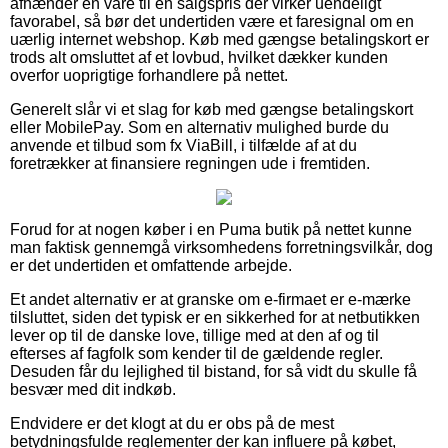
afhænder en vare til en salgspris der virker uendeligt
favorabel, så bør det undertiden være et faresignal om en
uærlig internet webshop. Køb med gængse betalingskort er
trods alt omsluttet af et lovbud, hvilket dækker kunden
overfor uoprigtige forhandlere på nettet.
Generelt slår vi et slag for køb med gængse betalingskort
eller MobilePay. Som en alternativ mulighed burde du
anvende et tilbud som fx ViaBill, i tilfælde af at du
foretrækker at finansiere regningen ude i fremtiden.
Forud for at nogen køber i en Puma butik på nettet kunne
man faktisk gennemgå virksomhedens forretningsvilkår, dog
er det undertiden et omfattende arbejde.
Et andet alternativ er at granske om e-firmaet er e-mærke
tilsluttet, siden det typisk er en sikkerhed for at netbutikken
lever op til de danske love, tillige med at den af og til
efterses af fagfolk som kender til de gældende regler.
Desuden får du lejlighed til bistand, for så vidt du skulle få
besvær med dit indkøb.
Endvidere er det klogt at du er obs på de mest
betydningsfulde reglementer der kan influere på købet,